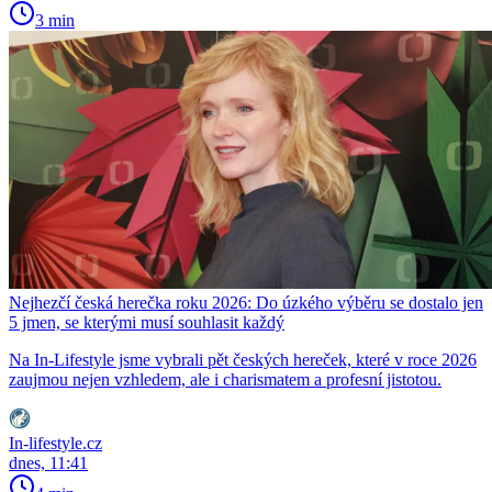
3 min
Nejhezčí česká herečka roku 2026: Do úzkého výběru se dostalo jen
5 jmen, se kterými musí souhlasit každý
Na In-Lifestyle jsme vybrali pět českých hereček, které v roce 2026
zaujmou nejen vzhledem, ale i charismatem a profesní jistotou.
In-lifestyle.cz
dnes, 11:41