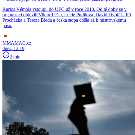
Karlos Vémola vstoupil do UFC už v roce 2010. Od té doby se v
organizaci objevili Viktor Pešta, Lucie Pudilová, David Dvořák, Jiří
Procházka a Tereza Bledá a česká stopa došla až k mistrovskému
pásu.
MMAMAG.cz
dnes, 12:19
2 min