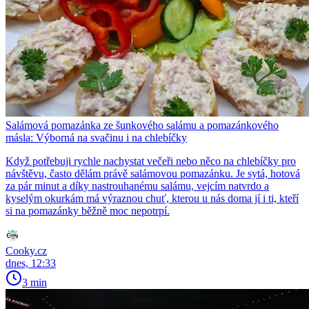
Salámová pomazánka ze šunkového salámu a pomazánkového
másla: Výborná na svačinu i na chlebíčky
Když potřebuji rychle nachystat večeři nebo něco na chlebíčky pro
návštěvu, často dělám právě salámovou pomazánku. Je sytá, hotová
za pár minut a díky nastrouhanému salámu, vejcím natvrdo a
kyselým okurkám má výraznou chuť, kterou u nás doma jí i ti, kteří
si na pomazánky běžně moc nepotrpí.
Cooky.cz
dnes, 12:33
3 min