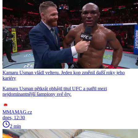
Kamaru Usman vládl velteru. Jeden kop změnil další roky jeho
kariéry
Kamaru Usman pětkrát obhájil titul UFC a patřil mezi
nejdominantnější šampiony své éry.
MMAMAG.cz
dnes, 12:30
2 min