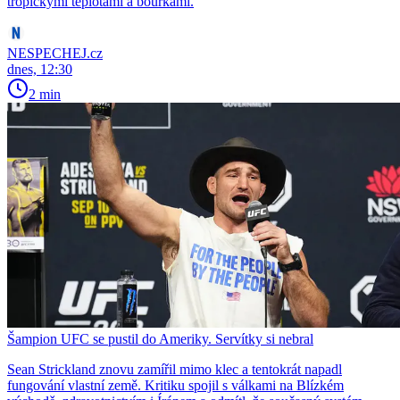
tropickými teplotami a bouřkami.
NESPECHEJ.cz
dnes, 12:30
2 min
Šampion UFC se pustil do Ameriky. Servítky si nebral
Sean Strickland znovu zamířil mimo klec a tentokrát napadl
fungování vlastní země. Kritiku spojil s válkami na Blízkém