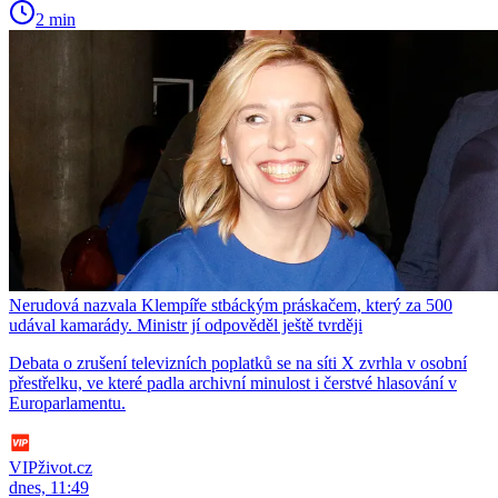
2 min
Nerudová nazvala Klempíře stbáckým práskačem, který za 500
udával kamarády. Ministr jí odpověděl ještě tvrději
Debata o zrušení televizních poplatků se na síti X zvrhla v osobní
přestřelku, ve které padla archivní minulost i čerstvé hlasování v
Europarlamentu.
VIPživot.cz
dnes, 11:49