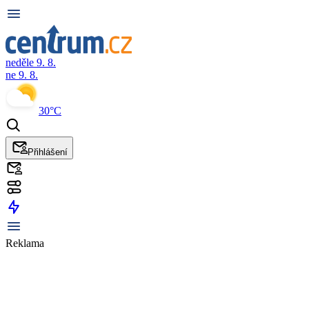
neděle 9. 8.
ne 9. 8.
30°C
Přihlášení
Reklama