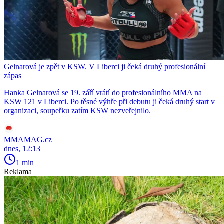
Gelnarová je zpět v KSW. V Liberci ji čeká druhý profesionální
zápas
Hanka Gelnarová se 19. září vrátí do profesionálního MMA na
KSW 121 v Liberci. Po těsné výhře při debutu ji čeká druhý start v
organizaci, soupeřku zatím KSW nezveřejnilo.
MMAMAG.cz
dnes, 12:13
1 min
Reklama