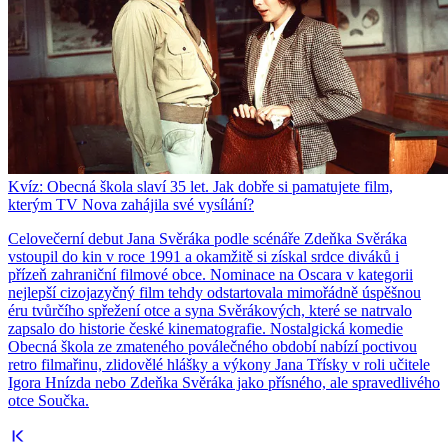
Kvíz: Obecná škola slaví 35 let. Jak dobře si pamatujete film,
kterým TV Nova zahájila své vysílání?
Celovečerní debut Jana Svěráka podle scénáře Zdeňka Svěráka
vstoupil do kin v roce 1991 a okamžitě si získal srdce diváků i
přízeň zahraniční filmové obce. Nominace na Oscara v kategorii
nejlepší cizojazyčný film tehdy odstartovala mimořádně úspěšnou
éru tvůrčího spřežení otce a syna Svěrákových, které se natrvalo
zapsalo do historie české kinematografie. Nostalgická komedie
Obecná škola ze zmateného poválečného období nabízí poctivou
retro filmařinu, zlidovělé hlášky a výkony Jana Třísky v roli učitele
Igora Hnízda nebo Zdeňka Svěráka jako přísného, ale spravedlivého
otce Součka.