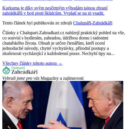
Kurkuma je díky svým nesčetným výhodám tajnou zbraní
zahrádkářů v boji proti škůdcům. Vyplatí se na ni vsadit.
Tento článek byl publikován ze zdrojů
Chalupáři-Zahrádkáři
Články z Chalupari-Zahradkari.cz nabízejí praktický pohled na vše,
co souvisí s bydlením, zahradou, údržbou domu i radostmi
chatařského života. Obsah je určen čtenářům, kteří ocení
jednoduché návody, chytré vychytávky, přírodní postupy a
zkušenosti vycházející z každodenní praxe. Nechybí tipy na...
Všechny články tohoto autora →
Vybrali jsme pro vás
Magazíny a zajímavosti