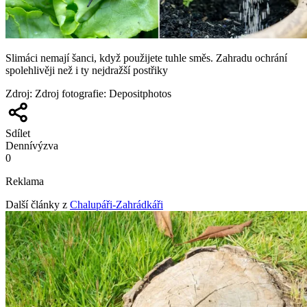
Slimáci nemají šanci, když použijete tuhle směs. Zahradu ochrání
spolehlivěji než i ty nejdražší postřiky
Zdroj
:
Zdroj fotografie: Depositphotos
Sdílet
Denní
výzva
0
Reklama
Další články z
Chalupáři-Zahrádkáři