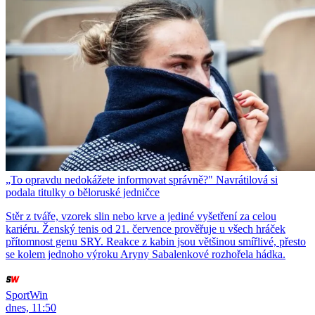
„To opravdu nedokážete informovat správně?" Navrátilová si
podala titulky o běloruské jedničce
Stěr z tváře, vzorek slin nebo krve a jediné vyšetření za celou
kariéru. Ženský tenis od 21. července prověřuje u všech hráček
přítomnost genu SRY. Reakce z kabin jsou většinou smířlivé, přesto
se kolem jednoho výroku Aryny Sabalenkové rozhořela hádka.
SportWin
dnes, 11:50