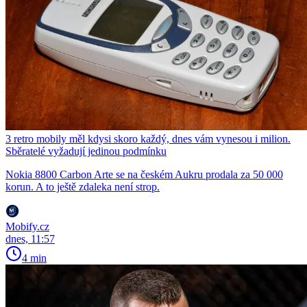
3 retro mobily měl kdysi skoro každý, dnes vám vynesou i milion.
Sběratelé vyžadují jedinou podmínku
Nokia 8800 Carbon Arte se na českém Aukru prodala za 50 000
korun. A to ještě zdaleka není strop.
Mobify.cz
dnes, 11:57
4 min