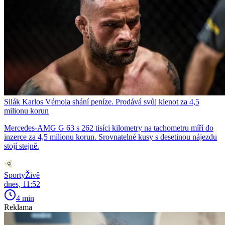
Silák Karlos Vémola shání peníze. Prodává svůj klenot za 4,5
milionu korun
Mercedes-AMG G 63 s 262 tisíci kilometry na tachometru míří do
inzerce za 4,5 milionu korun. Srovnatelné kusy s desetinou nájezdu
stojí stejně.
SportyŽivě
dnes, 11:52
4 min
Reklama