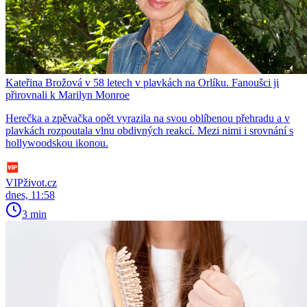
Kateřina Brožová v 58 letech v plavkách na Orlíku. Fanoušci ji
přirovnali k Marilyn Monroe
Herečka a zpěvačka opět vyrazila na svou oblíbenou přehradu a v
plavkách rozpoutala vlnu obdivných reakcí. Mezi nimi i srovnání s
hollywoodskou ikonou.
VIPživot.cz
dnes, 11:58
3 min