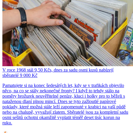
V roce 1968 stál 9,50 Kčs, dnes za sadu osmi kusů nabízejí
sběratelé 9 000 Kč
Pamatujete si na konec šedesátých let, kdy se v trafikách objevilo
něco, na co se stály nekonečné fronty? I když to tehdy stálo na
poměry brožurek neuvěřitelné peníze, kluci i holky pro to běželi s
nataženou dlaní plnou mincí. Dnes se tyto zažloutlé papírové
poklady, které možná stále leží zapomenuté v krabici na vaší půdě
nebo na chalupě, vyvažují zlatem. Sběratelé jsou za kompletní sadu
osmi sešitů ochotni okamžitě vyplatit téměř deset tisíc korun na
ruku.