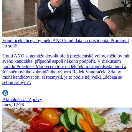
Vondráček chce, aby mělo ANO kandidáta na prezidenta. Promluvil
i o sobě
Hnutí ANO si nemůže dovolit přejít prezidentské volby, mělo by mít
svého kandidáta, případně aspoň někoho podpořit. V diskusním
pořadu Poledne s Moravcem to v neděli řekl místopředseda hnutí a
šéf sněmovního zahraničního výboru Radek Vondráček. Zda by
mohl kandidovat on, si rozmyslí, je to podle něj velká „debata se
sebou samým“.
Aktuálně.cz - Zprávy
dnes, 12:36