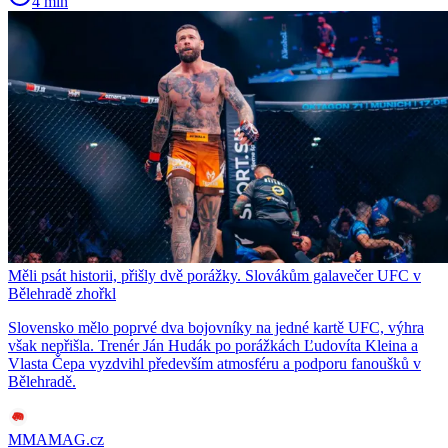
4 min
Měli psát historii, přišly dvě porážky. Slovákům galavečer UFC v
Bělehradě zhořkl
Slovensko mělo poprvé dva bojovníky na jedné kartě UFC, výhra
však nepřišla. Trenér Ján Hudák po porážkách Ľudovíta Kleina a
Vlasta Čepa vyzdvihl především atmosféru a podporu fanoušků v
Bělehradě.
MMAMAG.cz