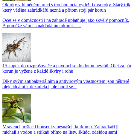
Okurky v hliněném hrnci s trochou octa vydrží i dva roky. Starý trik,
který většina zahrádkářů nezná a přitom stojí pár korun
Ocet se v domácnosti i na zahradě uplatňuje jako skvělý pomocník.
A pomůže vám i s nakládáním okurek –...
15 kapek do rozprašovače a pavouci se do domu nevrátí. Olej za pár
korun je vyžene z každé škvíry i rohu
Díky svým antibakteriálním a antivirovým vlastnostem jsou některé
oleje ideální k dezinfekci, ale hodit se...
Mravenci, mšice i housenky nesnášejí kurkumu. Zahrádkáři ji
míchají s vodou a stříkají přímo na listy, škůdci odejdou sami