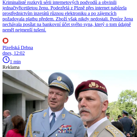
Kriminalisté rozkryli sérii internetových podvodů a obvinili
jednačtyřicetiletou ženu. Podezřelá z Plzně přes internet nabízela
prostřednictvím inzerátů různou elektroniku a po zájemcích
požadovala platbu předem. Zboží však nikdy nedostali. Peníze žena
nechávala posílat na bankovní účet svého syna, který o tom údajně
neměl nejmenší tušení.
Plzeňská Drbna
dnes, 12:02
1 min
Reklama