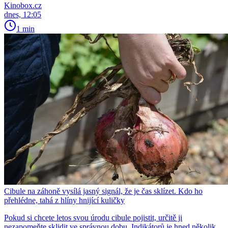
Kinobox.cz
dnes, 12:05
1 min
Cibule na záhoně vysílá jasný signál, že je čas sklízet. Kdo ho
přehlédne, tahá z hlíny hnijící kuličky
Pokud si chcete letos svou úrodu cibule pojistit, určitě ji
nezapomeňte sklidit ve správnou dobu. Indikátorů je hned několik.