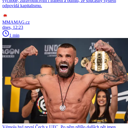
východě, zdravotnictvím i Íránem a odmítl, že současný systém
odpovídá kapitalismu.
MMAMAG.cz
dnes, 12:23
1 min
Vémola byl první Čech v UFC. Po něm přišlo dalších pět jmen