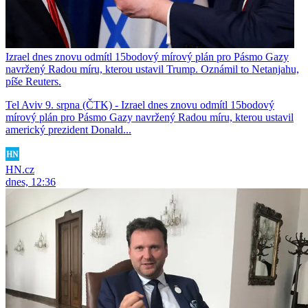
Izrael dnes znovu odmítl 15bodový mírový plán pro Pásmo Gazy
navržený Radou míru, kterou ustavil Trump. Oznámil to Netanjahu,
píše Reuters.
Tel Aviv 9. srpna (ČTK) - Izrael dnes znovu odmítl 15bodový
mírový plán pro Pásmo Gazy navržený Radou míru, kterou ustavil
americký prezident Donald...
HN.cz
dnes, 12:36