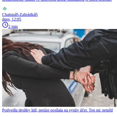
Chalupáři-Zahrádkáři
dnes, 12:05
2 min
Podvedla desítky lidí, peníze posílala na synův účet. Ten nic netušil