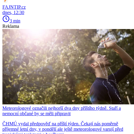
FAJNTIP.cz
dnes, 12:30
3 min
Reklama
Meteorologové označili nejhorší dva dny příštího týdně. Staří a
nemocní občané by se měli připravit
ČHMÚ vydal předpověď na příští týden. Čekají nás poměrně
příjemné letní dny, v pondělí ale ještě meteorologové varují před