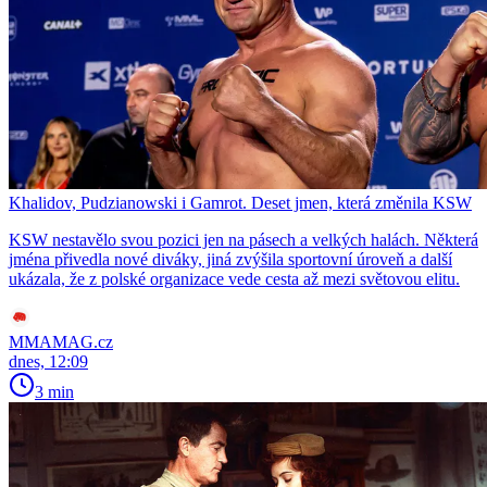
Khalidov, Pudzianowski i Gamrot. Deset jmen, která změnila KSW
KSW nestavělo svou pozici jen na pásech a velkých halách. Některá
jména přivedla nové diváky, jiná zvýšila sportovní úroveň a další
ukázala, že z polské organizace vede cesta až mezi světovou elitu.
MMAMAG.cz
dnes, 12:09
3 min