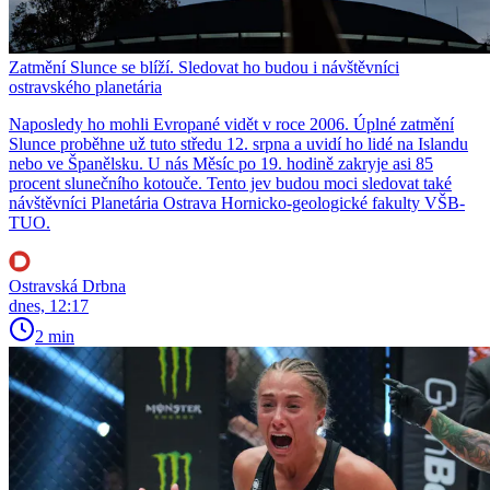
Zatmění Slunce se blíží. Sledovat ho budou i návštěvníci
ostravského planetária
Naposledy ho mohli Evropané vidět v roce 2006. Úplné zatmění
Slunce proběhne už tuto středu 12. srpna a uvidí ho lidé na Islandu
nebo ve Španělsku. U nás Měsíc po 19. hodině zakryje asi 85
procent slunečního kotouče. Tento jev budou moci sledovat také
návštěvníci Planetária Ostrava Hornicko-geologické fakulty VŠB-
TUO.
Ostravská Drbna
dnes, 12:17
2 min