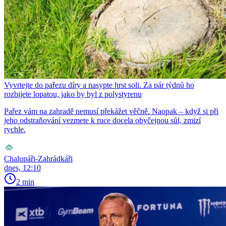
Vyvrtejte do pařezu díry a nasypte hrst soli. Za pár týdnů ho
rozbijete lopatou, jako by byl z polystyrenu
Pařez vám na zahradě nemusí překážet věčně. Naopak – když si při
jeho odstraňování vezmete k ruce docela obyčejnou sůl, zmizí
rychle.
Chalupáři-Zahrádkáři
dnes, 12:10
2 min