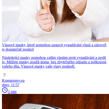
Vlasové masky, které pomohou zastavit vypadávání vlasů a zároveň
je dostatečně posilují
Následující masky pomohou vašim vlasům proti vypadávání a zesílí
je. Můžete masky použít doma, bez zbytečného odpadu a poškození
vašeho těla. Vlasové masky vaše vlasy podpoří.
Krasnezeny.eu
dnes, 11:57
2 min