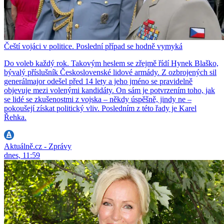
Čeští vojáci v politice. Poslední případ se hodně vymyká
Do voleb každý rok. Takovým heslem se zřejmě řídí Hynek Blaško,
bývalý příslušník Československé lidové armády. Z ozbrojených sil
generálmajor odešel před 14 lety a jeho jméno se pravidelně
objevuje mezi volenými kandidáty. On sám je potvrzením toho, jak
se lidé se zkušenostmi z vojska – někdy úspěšně, jindy ne –
pokoušejí získat politický vliv. Posledním z této řady je Karel
Řehka.
Aktuálně.cz - Zprávy
dnes, 11:59