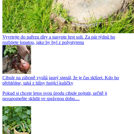
Vyvrtejte do pařezu díry a nasypte hrst soli. Za pár týdnů ho
rozbijete lopatou, jako by byl z polystyrenu
Cibule na záhoně vysílá jasný signál, že je čas sklízet. Kdo ho
přehlédne, tahá z hlíny hnijící kuličky
Pokud si chcete letos svou úrodu cibule pojistit, určitě ji
nezapomeňte sklidit ve správnou dobu....