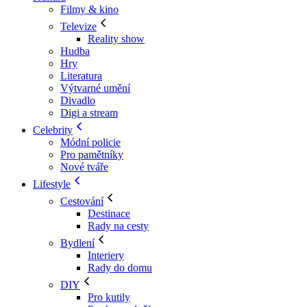
Filmy & kino
Televize
Reality show
Hudba
Hry
Literatura
Výtvarné umění
Divadlo
Digi a stream
Celebrity
Módní policie
Pro pamětníky
Nové tváře
Lifestyle
Cestování
Destinace
Rady na cesty
Bydlení
Interiery
Rady do domu
DIY
Pro kutily