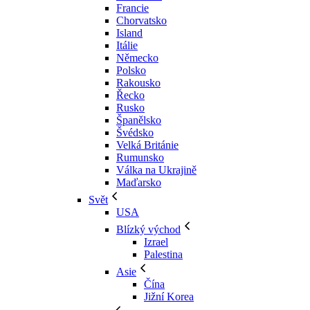
Francie
Chorvatsko
Island
Itálie
Německo
Polsko
Rakousko
Řecko
Rusko
Španělsko
Švédsko
Velká Británie
Rumunsko
Válka na Ukrajině
Maďarsko
Svět
USA
Blízký východ
Izrael
Palestina
Asie
Čína
Jižní Korea