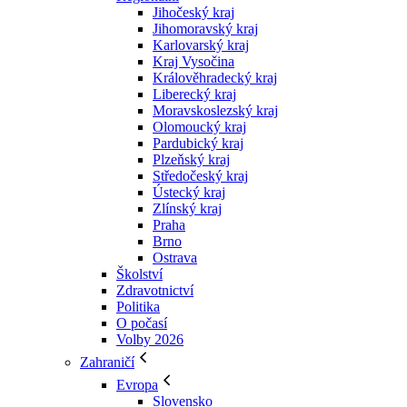
Jihočeský kraj
Jihomoravský kraj
Karlovarský kraj
Kraj Vysočina
Králověhradecký kraj
Liberecký kraj
Moravskoslezský kraj
Olomoucký kraj
Pardubický kraj
Plzeňský kraj
Středočeský kraj
Ústecký kraj
Zlínský kraj
Praha
Brno
Ostrava
Školství
Zdravotnictví
Politika
O počasí
Volby 2026
Zahraničí
Evropa
Slovensko