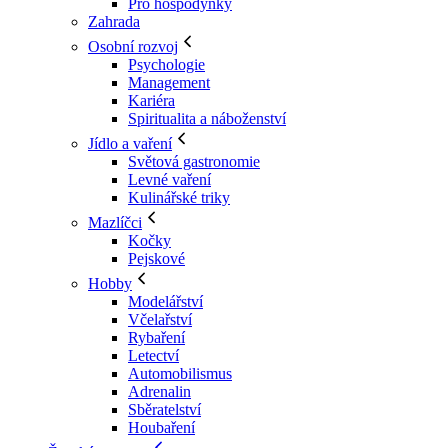
Pro hospodyňky
Zahrada
Osobní rozvoj
Psychologie
Management
Kariéra
Spiritualita a náboženství
Jídlo a vaření
Světová gastronomie
Levné vaření
Kulinářské triky
Mazlíčci
Kočky
Pejskové
Hobby
Modelářství
Včelařství
Rybaření
Letectví
Automobilismus
Adrenalin
Sběratelství
Houbaření