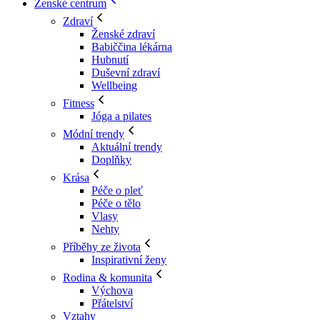
Ženské centrum
Zdraví
Ženské zdraví
Babiččina lékárna
Hubnutí
Duševní zdraví
Wellbeing
Fitness
Jóga a pilates
Módní trendy
Aktuální trendy
Doplňky
Krása
Péče o pleť
Péče o tělo
Vlasy
Nehty
Příběhy ze života
Inspirativní ženy
Rodina & komunita
Výchova
Přátelství
Vztahy