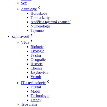
Sex
Astrologie
Horoskopy
Tarot a karty
Andělé a tajemná znamení
Numerologie
Tajemno
Zajímavosti
Věda
Biologie
Ekologie
Fyzika
Geografie
Historie
Chemie
Jazykověda
Vesmír
IT a technologie
Digital
Mobil
Technologie
Trendy
True crime