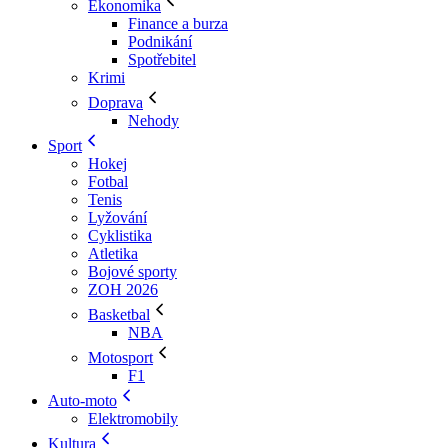
Ekonomika
Finance a burza
Podnikání
Spotřebitel
Krimi
Doprava
Nehody
Sport
Hokej
Fotbal
Tenis
Lyžování
Cyklistika
Atletika
Bojové sporty
ZOH 2026
Basketbal
NBA
Motosport
F1
Auto-moto
Elektromobily
Kultura