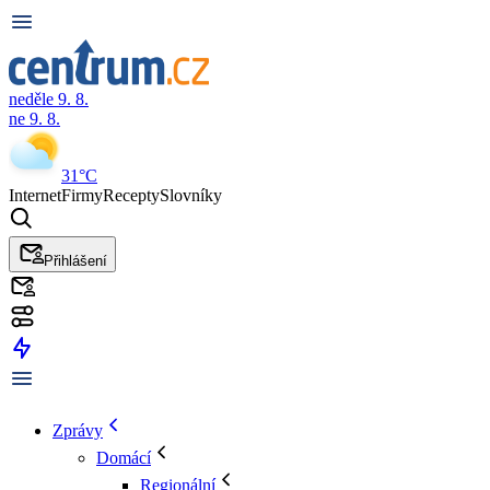
neděle 9. 8.
ne 9. 8.
31°C
Internet
Firmy
Recepty
Slovníky
Přihlášení
Zprávy
Domácí
Regionální