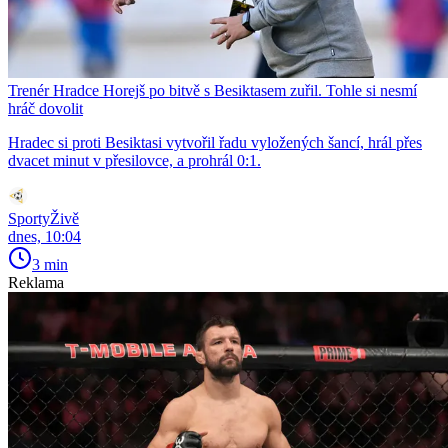
Trenér Hradce Horejš po bitvě s Besiktasem zuřil. Tohle si nesmí
hráč dovolit
Hradec si proti Besiktasi vytvořil řadu vyložených šancí, hrál přes
dvacet minut v přesilovce, a prohrál 0:1.
SportyŽivě
dnes, 10:04
3 min
Reklama