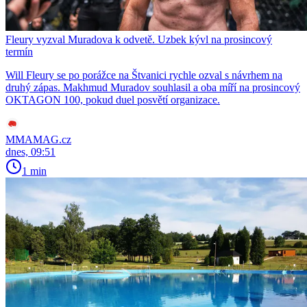
Fleury vyzval Muradova k odvetě. Uzbek kývl na prosincový
termín
Will Fleury se po porážce na Štvanici rychle ozval s návrhem na
druhý zápas. Makhmud Muradov souhlasil a oba míří na prosincový
OKTAGON 100, pokud duel posvětí organizace.
MMAMAG.cz
dnes, 09:51
1 min