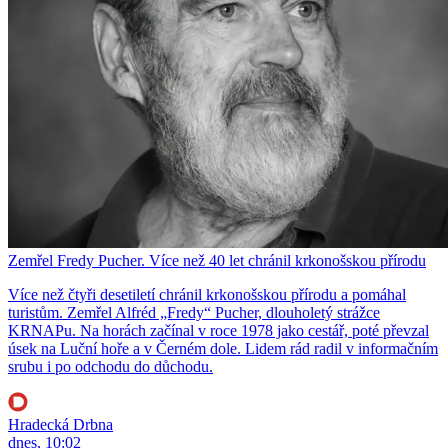
Zemřel Fredy Pucher. Více než 40 let chránil krkonošskou přírodu
Více než čtyři desetiletí chránil krkonošskou přírodu a pomáhal
turistům. Zemřel Alfréd „Fredy“ Pucher, dlouholetý strážce
KRNAPu. Na horách začínal v roce 1978 jako cestář, poté převzal
úsek na Luční hoře a v Černém dole. Lidem rád radil v informačním
srubu i po odchodu do důchodu.
Hradecká Drbna
dnes, 10:02