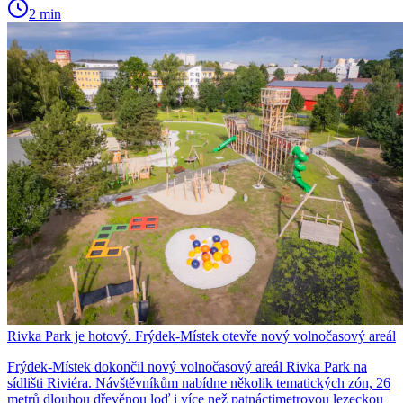
2 min
Rivka Park je hotový. Frýdek-Místek otevře nový volnočasový areál
Frýdek-Místek dokončil nový volnočasový areál Rivka Park na
sídlišti Riviéra. Návštěvníkům nabídne několik tematických zón, 26
metrů dlouhou dřevěnou loď i více než patnáctimetrovou lezeckou