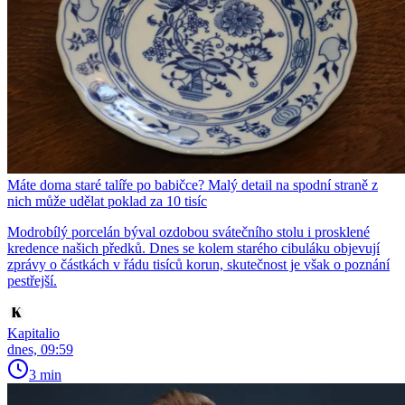
Máte doma staré talíře po babičce? Malý detail na spodní straně z
nich může udělat poklad za 10 tisíc
Modrobílý porcelán býval ozdobou svátečního stolu i prosklené
kredence našich předků. Dnes se kolem starého cibuláku objevují
zprávy o částkách v řádu tisíců korun, skutečnost je však o poznání
pestřejší.
Kapitalio
dnes, 09:59
3 min