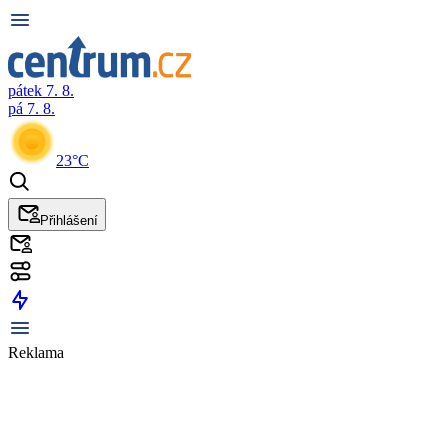
pátek 7. 8.
pá 7. 8.
23°C
Přihlášení
Reklama