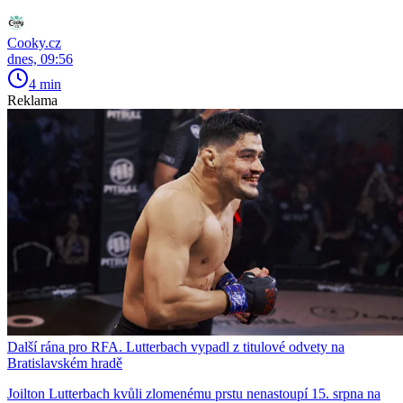
Cooky.cz
dnes, 09:56
4 min
Reklama
Další rána pro RFA. Lutterbach vypadl z titulové odvety na
Bratislavském hradě
Joilton Lutterbach kvůli zlomenému prstu nenastoupí 15. srpna na