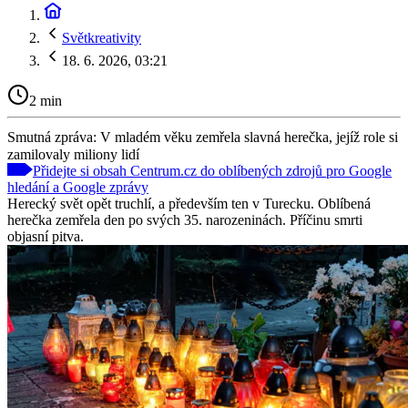
Světkreativity
18. 6. 2026, 03:21
2 min
Smutná zpráva: V mladém věku zemřela slavná herečka, jejíž role si
zamilovaly miliony lidí
Přidejte si obsah Centrum.cz do oblíbených zdrojů pro Google
hledání a Google zprávy
Herecký svět opět truchlí, a především ten v Turecku. Oblíbená
herečka zemřela den po svých 35. narozeninách. Příčinu smrti
objasní pitva.