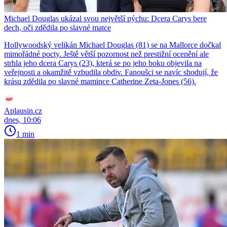
Michael Douglas ukázal svou největší pýchu: Dcera Carys bere
dech, oči zdědila po slavné matce
Hollywoodský velikán Michael Douglas (81) se na Mallorce dočkal
mimořádné pocty. Ještě větší pozornost než prestižní ocenění ale
strhla jeho dcera Carys (23), která se po jeho boku objevila na
veřejnosti a okamžitě vzbudila obdiv. Fanoušci se navíc shodují, že
krásu zdědila po slavné mamince Catherine Zeta-Jones (56).
Aplausin.cz
dnes, 10:06
1 min