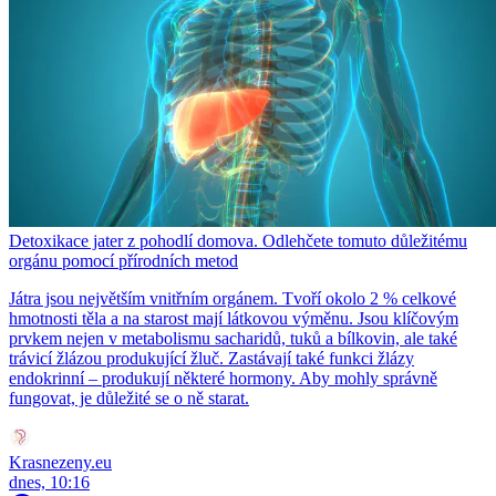
Detoxikace jater z pohodlí domova. Odlehčete tomuto důležitému
orgánu pomocí přírodních metod
Játra jsou největším vnitřním orgánem. Tvoří okolo 2 % celkové
hmotnosti těla a na starost mají látkovou výměnu. Jsou klíčovým
prvkem nejen v metabolismu sacharidů, tuků a bílkovin, ale také
trávicí žlázou produkující žluč. Zastávají také funkci žlázy
endokrinní – produkují některé hormony. Aby mohly správně
fungovat, je důležité se o ně starat.
Krasnezeny.eu
dnes, 10:16