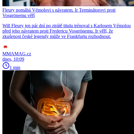
Fleury pomáhá Vémolovi s návratem. Ir Terminátorovi proti
Vosgrönemu věří
Will Fleury jen pár dní po ztrátě titulu trénoval s Karlosem Vémolou
před jeho návratem proti Fredericu Vosgrönemu. Ir věří, že
zkušenost české legendy může ve Frankfurtu rozhodnout.
MMAMAG.cz
dnes, 10:09
1 min