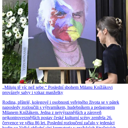
„Miluju tě víc než sebe.“ Poslední sbohem Milanu Knížákovi
provázely salvy i vzkaz manželky
Rodina, přátelé, kolegové i osobnosti veřejného života se v pátek
naposledy rozloučili s výtvarníkem, hudebníkem a pedagogem
Milanem Knížákem. Jedna z nejvýraznějších a zároveň
nejkontroverznějších postav české kulturní scény zemřela 26.
července ve věku 86 let. Poslední rozloučení začalo v jedenáct
hodin ve Velké obřadní síni krematoria v pražských Strašnicích.