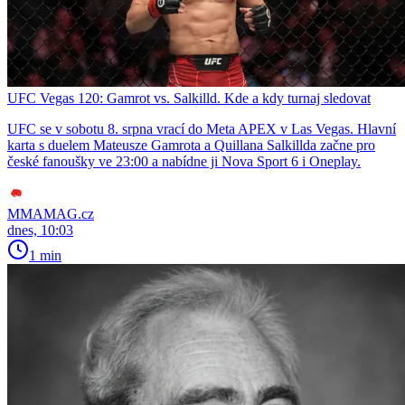
UFC Vegas 120: Gamrot vs. Salkilld. Kde a kdy turnaj sledovat
UFC se v sobotu 8. srpna vrací do Meta APEX v Las Vegas. Hlavní
karta s duelem Mateusze Gamrota a Quillana Salkillda začne pro
české fanoušky ve 23:00 a nabídne ji Nova Sport 6 i Oneplay.
MMAMAG.cz
dnes, 10:03
1 min