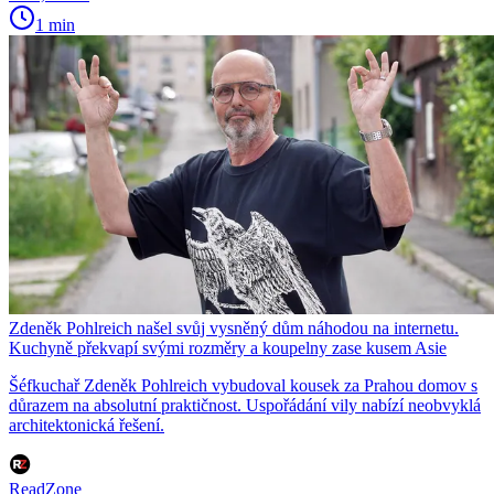
1 min
Zdeněk Pohlreich našel svůj vysněný dům náhodou na internetu.
Kuchyně překvapí svými rozměry a koupelny zase kusem Asie
Šéfkuchař Zdeněk Pohlreich vybudoval kousek za Prahou domov s
důrazem na absolutní praktičnost. Uspořádání vily nabízí neobvyklá
architektonická řešení.
ReadZone