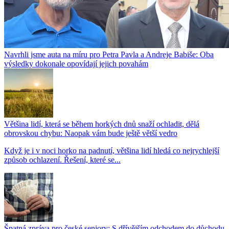
Navrhli jsme auta na míru pro Petra Pavla a Andreje Babiše: Oba
výsledky dokonale opovídají jejich povahám
Většina lidí, která se během horkých dnů snaží ochladit, dělá
obrovskou chybu: Naopak vám bude ještě větší vedro
Když je i v noci horko na padnutí, většina lidí hledá co nejrychlejší
způsob ochlazení. Řešení, které se...
Špatná zpráva pro české seniory: S dřívějším odchodem do důchodu