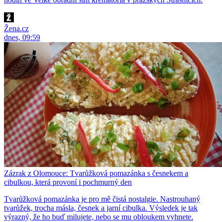
Žena.cz
dnes, 09:59
Zázrak z Olomouce: Tvarůžková pomazánka s česnekem a
cibulkou, která provoní i pochmurný den
Tvarůžková pomazánka je pro mě čistá nostalgie. Nastrouhaný
tvarůžek, trocha másla, česnek a jarní cibulka. Výsledek je tak
výrazný, že ho buď milujete, nebo se mu obloukem vyhnete.