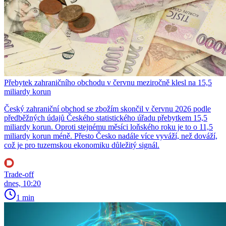
Přebytek zahraničního obchodu v červnu meziročně klesl na 15,5
miliardy korun
Český zahraniční obchod se zbožím skončil v červnu 2026 podle
předběžných údajů Českého statistického úřadu přebytkem 15,5
miliardy korun. Oproti stejnému měsíci loňského roku je to o 11,5
miliardy korun méně. Přesto Česko nadále více vyváží, než dováží,
což je pro tuzemskou ekonomiku důležitý signál.
Trade-off
dnes, 10:20
1 min