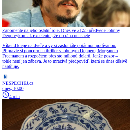
Zapomeňte na jeho ostatní role. Dnes ve 21:55 předvede Johnny
Depp výkon tak excelentní, že do rána neusnete
Víkend klepe na dveře a vy si zasloužíte pořádnou podívanou.
Připravte si popcorn na thriller s Johnnym Deppem, Morganem
Freemanem a rozpočtem přes sto milionů dolarů. Jenže pozor –
tohle není jen zábava. Je to mrazivá předpověď, která se dnes děsivě
naplňuje.
NESPECHEJ.cz
dnes, 10:00
4 min