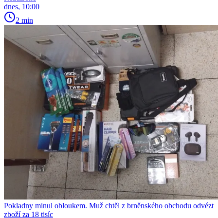
dnes, 10:00
2 min
Pokladny minul obloukem. Muž chtěl z brněnského obchodu odvézt
zboží za 18 tisíc