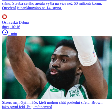
stěnu. Stavba celého areálu vyšla na více než 60 milionů korun.
Otevření je naplánováno na 14. srpna.
Ostravská Drbna
dnes, 10:16
1 min
Sixers mají čtyři hráče, kteří mohou chtít poslední střelu. Brown
jako první řekl, že ji mít nemusí