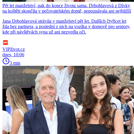
Pět let manželství, pak do konce života sama. Drbohlavová z Dívky
na koštěti skončila v pečovatelském domě, nepoznávala ani nejbližší
Jana Drbohlavová strávila v manželství pět let. Dalších čtyřicet let
žila bez partnera, a poslední z nich na vozíku v domově pro seniory,
kde při návštěvách syna už ani nezvedla oči.
VIPživot.cz
dnes, 10:06
3 min