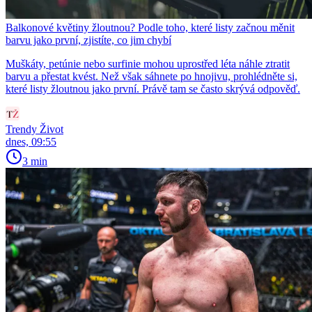
Balkonové květiny žloutnou? Podle toho, které listy začnou měnit
barvu jako první, zjistíte, co jim chybí
Muškáty, petúnie nebo surfinie mohou uprostřed léta náhle ztratit
barvu a přestat kvést. Než však sáhnete po hnojivu, prohlédněte si,
které listy žloutnou jako první. Právě tam se často skrývá odpověď.
Trendy Život
dnes, 09:55
3 min