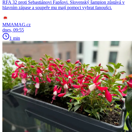
RFA 32 proti Sebastiánovi Fapšovi. Slovenský šampion zůstává v
hlavním zápase a soupeře mu mají pomoci vybrat fanoušci.
MMAMAG.cz
dnes, 09:55
1 min