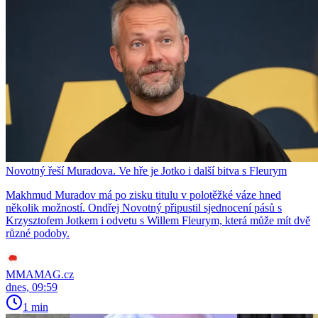
Novotný řeší Muradova. Ve hře je Jotko i další bitva s Fleurym
Makhmud Muradov má po zisku titulu v polotěžké váze hned
několik možností. Ondřej Novotný připustil sjednocení pásů s
Krzysztofem Jotkem i odvetu s Willem Fleurym, která může mít dvě
různé podoby.
MMAMAG.cz
dnes, 09:59
1 min