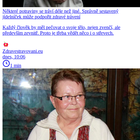
Některé potraviny se tráví déle než jiné. Správně sestavený
jídelníček může podpořit zdravé trávení
Každý člověk by měl pečovat o svoje tělo, nejen zvenčí, ale
především zevnitř. Proto je třeba vědět něco i o střevech.
Zdravestravovani.eu
dnes, 10:06
1 min