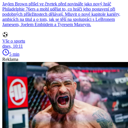
Jaylen Brown přišel ve čtvrtek před novináře jako nový hráč
Philadelphie 76ers a mohl udělat to, co hráči jeho postavení při
podobných příležitostech dělávají. Mluvit o nové kapitole kariéry,
ambicích na titul a o tom, jak se těší na spolupráci s LeBronem
Jamesem, Joelem Embiidem a Tyresem Maxeym.
Vše o sportu
dnes, 10:11
5 min
Reklama