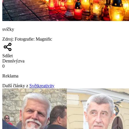
svíčky
Zdroj
:
Fotografie: Magnific
Sdílet
Denní
výzva
0
Reklama
Další články z
Světkreativity