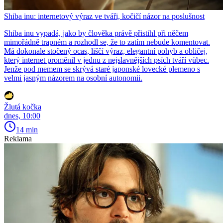
Shiba inu: internetový výraz ve tváři, kočičí názor na poslušnost
Shiba inu vypadá, jako by člověka právě přistihl při něčem
mimořádně trapném a rozhodl se, že to zatím nebude komentovat.
Má dokonale stočený ocas, liščí výraz, elegantní pohyb a obličej,
který internet proměnil v jednu z nejslavnějších psích tváří vůbec.
Jenže pod memem se skrývá staré japonské lovecké plemeno s
velmi jasným názorem na osobní autonomii.
Žlutá kočka
dnes, 10:00
14 min
Reklama