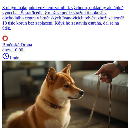
S plným nákupním vozíkem zamířil k východu, pokladny ale úplně
vynechal. Šestatřicetiletý muž se podle strážníků pokusil z
obchodního centra v brněnských Ivanovicích odvézt zboží za téměř
18 tisíc korun bez zaplacení. Když ho zastavila ostraha, dal se na
útěk.
Brněnská Drbna
dnes, 10:00
1 min