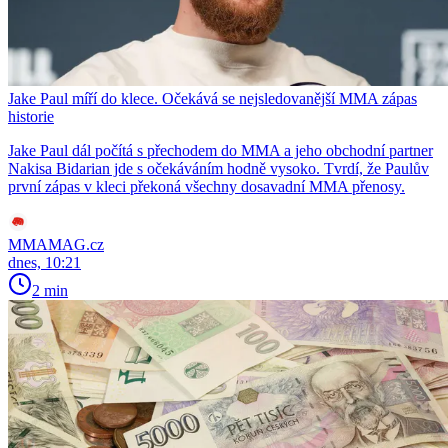
Jake Paul míří do klece. Očekává se nejsledovanější MMA zápas
historie
Jake Paul dál počítá s přechodem do MMA a jeho obchodní partner
Nakisa Bidarian jde s očekáváním hodně vysoko. Tvrdí, že Paulův
první zápas v kleci překoná všechny dosavadní MMA přenosy.
MMAMAG.cz
dnes, 10:21
2 min