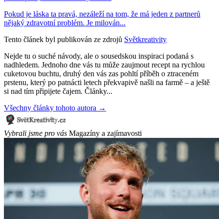
Pokud je láska ta pravá, nezáleží na tom, že má jeden z partnerů
nějaký zdravotní problém. Je milován...
Tento článek byl publikován ze zdrojů
Světkreativity
Nejde tu o suché návody, ale o sousedskou inspiraci podaná s
nadhledem. Jednoho dne vás tu může zaujmout recept na rychlou
cuketovou buchtu, druhý den vás zas pohltí příběh o ztraceném
prstenu, který po patnácti letech překvapivě našli na farmě – a ještě
si nad tím připijete čajem. Články...
Všechny články tohoto autora →
Vybrali jsme pro vás
Magazíny a zajímavosti