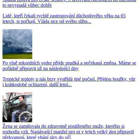
to nevypadá vůbec dobře
Lidé, kteří čekali rychlé zastropování důchodového věku na 65
letech, si počkají. Vláda sice od svého slibu...
Po vlně rekordních veder přijde prudká a nečekaná změna. Máme se
pořádně připravit už na následující dny
Tropické teploty u nás brzy vystřídá jiné počasí. Přijdou bouřky, vítr
i krátkodobé ochlazení, další letní...
Žena se zamilovala do zdravotně postiženého muže, kterého si
rozhodla vzít. Nastávající manžel pro ni v jejich velký den připravil
překvapení, které vhání slzy do očí