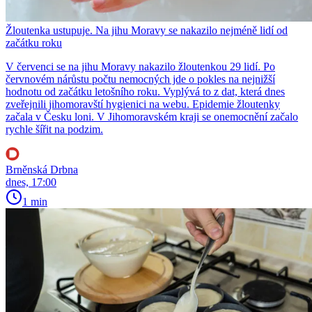
Žloutenka ustupuje. Na jihu Moravy se nakazilo nejméně lidí od
začátku roku
V červenci se na jihu Moravy nakazilo žloutenkou 29 lidí. Po
červnovém nárůstu počtu nemocných jde o pokles na nejnižší
hodnotu od začátku letošního roku. Vyplývá to z dat, která dnes
zveřejnili jihomoravští hygienici na webu. Epidemie žloutenky
začala v Česku loni. V Jihomoravském kraji se onemocnění začalo
rychle šířit na podzim.
Brněnská Drbna
dnes, 17:00
1 min