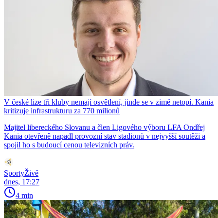
V české lize tři kluby nemají osvětlení, jinde se v zimě netopí. Kania
kritizuje infrastrukturu za 770 milionů
Majitel libereckého Slovanu a člen Ligového výboru LFA Ondřej
Kania otevřeně napadl provozní stav stadionů v nejvyšší soutěži a
spojil ho s budoucí cenou televizních práv.
SportyŽivě
dnes, 17:27
4 min