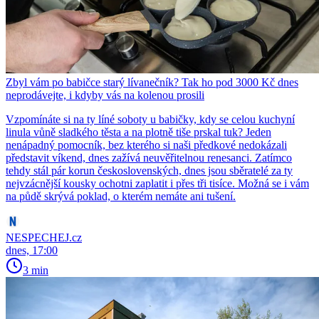
Zbyl vám po babičce starý lívanečník? Tak ho pod 3000 Kč dnes
neprodávejte, i kdyby vás na kolenou prosili
Vzpomínáte si na ty líné soboty u babičky, kdy se celou kuchyní
linula vůně sladkého těsta a na plotně tiše prskal tuk? Jeden
nenápadný pomocník, bez kterého si naši předkové nedokázali
představit víkend, dnes zažívá neuvěřitelnou renesanci. Zatímco
tehdy stál pár korun československých, dnes jsou sběratelé za ty
nejvzácnější kousky ochotni zaplatit i přes tři tisíce. Možná se i vám
na půdě skrývá poklad, o kterém nemáte ani tušení.
NESPECHEJ.cz
dnes, 17:00
3 min