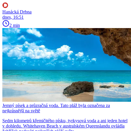
Hanácká Drbna
dnes, 16:51
2 min
Jemný písek a průzračná voda. Tato pláž byla označena za
nejkrásnější na světě
Sedm kilometrů křemičitého písku, tyrkysová voda a ani jeden hotel
v dohledu. Whitehaven Beach v australském Queenslandu ovládla