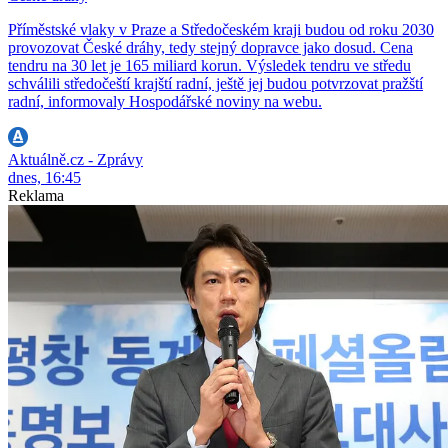
Příměstské vlaky v Praze a Středočeském kraji budou od roku 2030
provozovat České dráhy, tedy stejný dopravce jako dosud. Cena
tendru na 30 let je 165 miliard korun. Výsledek tendru ve středu
schválili středočeští krajští radní, ještě jej budou potvrzovat pražští
radní, informovaly Hospodářské noviny na webu.
Aktuálně.cz - Zprávy
dnes, 16:45
Reklama