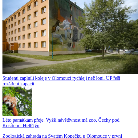
Studenti zaplnili koleje v Olomouci rychleji než loni. UP řeší
rozšíření kapacit
Léto památkám přeje. Vyšší návštěvnost má zoo, Čechy pod
Kosířem i Helfštýn
Zoologická zahrada na Svatém Kopečku u Olomouce v první