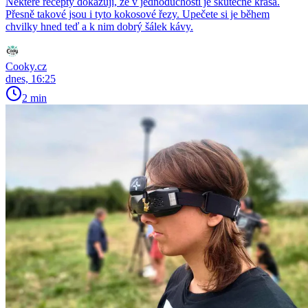
Některé recepty dokazují, že v jednoduchosti je skutečně krása.
Přesně takové jsou i tyto kokosové řezy. Upečete si je během
chvilky hned teď a k nim dobrý šálek kávy.
Cooky.cz
dnes, 16:25
2 min