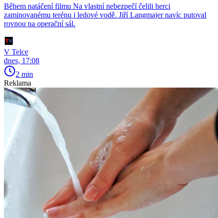
Během natáčení filmu Na vlastní nebezpečí čelili herci
zaminovanému terénu i ledové vodě. Jiří Langmajer navíc putoval
rovnou na operační sál.
V Telce
dnes, 17:08
2 min
Reklama