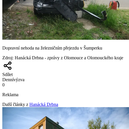
Dopravní nehoda na železničním přejezdu v Šumperku
Zdroj
:
Hanácká Drbna - zprávy z Olomouce a Olomouckého kraje
Sdílet
Denní
výzva
0
Reklama
Další články z
Hanácká Drbna