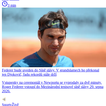
3 min
Federer bude uveden do Síně slávy. V grandslamech ho překonal
jen Djokovič, řadu rekordů stále drží
Vstupenky na ceremoniál v Newportu se vyprodaly za dvě minuty.
Roger Federer vstoupí do Mezinárodní tenisové síně slávy 29. srpna
2026.
SportyŽivě