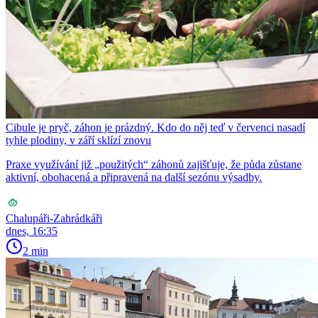
Cibule je pryč, záhon je prázdný. Kdo do něj teď v červenci nasadí
tyhle plodiny, v září sklízí znovu
Praxe využívání již „použitých“ záhonů zajišťuje, že půda zůstane
aktivní, obohacená a připravená na další sezónu výsadby.
Chalupáři-Zahrádkáři
dnes, 16:35
2 min