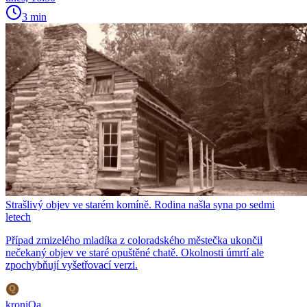
3 min
Strašlivý objev ve starém komíně. Rodina našla syna po sedmi
letech
Případ zmizelého mladíka z coloradského městečka ukončil
nečekaný objev ve staré opuštěné chatě. Okolnosti úmrtí ale
zpochybňují vyšetřovací verzi.
kroniQa