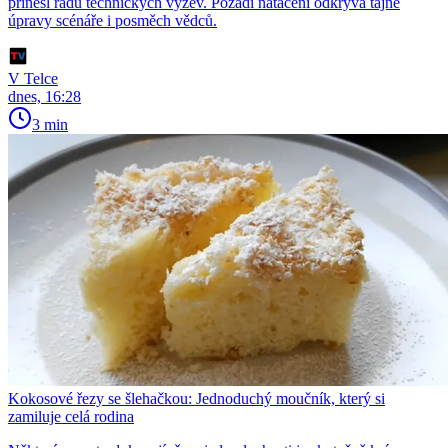
přinesl řadu technických výzev. Pozadí natáčení odkrývá tajné
úpravy scénáře i posměch vědců.
V Telce
dnes, 16:28
3 min
Kokosové řezy se šlehačkou: Jednoduchý moučník, který si
zamiluje celá rodina