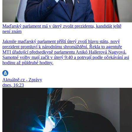
Maďarský parlament má v úterý zvolit prezidenta, kandidát ještě
není znám
Jakmile maďarský parlament příští úterý zvolí hlavu státu, nový
prezident promluví k národnímu shromáždění. Řekla to agentuře
MTI úřadující předsedkyně parlamentu Anikó Hallerová Nagyová.
Samotné volby mají začít v úterý 9:40 a potrvají podle očekávání asi
hodinu až půldruhé hodiny.
Aktuálně.cz - Zprávy
dnes, 16:23