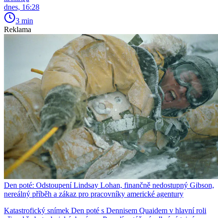
dnes, 16:28
3 min
Reklama
Den poté: Odstoupení Lindsay Lohan, finančně nedostupný Gibson,
nereálný příběh a zákaz pro pracovníky americké agentury
Katastrofický snímek Den poté s Dennisem Quaidem v hlavní roli