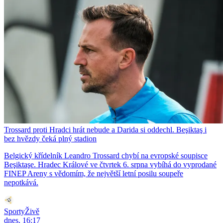
Trossard proti Hradci hrát nebude a Darida si oddechl. Beşiktaş i
bez hvězdy čeká plný stadion
Belgický křídelník Leandro Trossard chybí na evropské soupisce
Beşiktaşe. Hradec Králové ve čtvrtek 6. srpna vybíhá do vyprodané
FINEP Areny s vědomím, že největší letní posilu soupeře
nepotkává.
SportyŽivě
dnes, 16:17