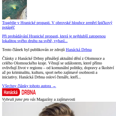
Tragédie v Hranické propasti. V obrovské hloubce zemřel špičkový
potápěč
Při probádávání Hranické propasti, která je nejhlubší zatopenou
lokalitou svého druhu na světě, vyhasl...
Tento článek byl publikován ze zdrojů
Hanácká Drbna
Články z Hanácké Drbny přinášejí aktuální dění z Olomouce a
celého Olomouckého kraje. Věnují se událostem, které přímo
ovlivňují život v regionu – od komunální politiky, dopravy a školství
až po kriminalitu, kulturu, sport nebo zajímavé osobnosti a
iniciativy. Hanácká Drbna osloví čtenáře, kteří...
Všechny články tohoto autora →
Vybrali jsme pro vás
Magazíny a zajímavosti