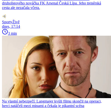
druholigového nováčka FK Arsenal Česká Lípa. Jeho trenérská
cesta ale nezačala včera.
SportyŽivě
dnes, 17:14
3 min
Na vlastní nebezpečí: Langmajer kvůli filmu skončil na operaci,
herci natáčeli mezi minami a čekala je pikantní scéna