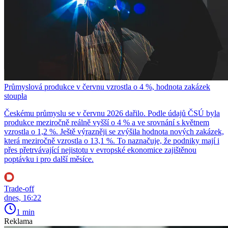
Průmyslová produkce v červnu vzrostla o 4 %, hodnota zakázek
stoupla
Českému průmyslu se v červnu 2026 dařilo. Podle údajů ČSÚ byla
produkce meziročně reálně vyšší o 4 % a ve srovnání s květnem
vzrostla o 1,2 %. Ještě výrazněji se zvýšila hodnota nových zakázek,
která meziročně vzrostla o 13,1 %. To naznačuje, že podniky mají i
přes přetrvávající nejistotu v evropské ekonomice zajištěnou
poptávku i pro další měsíce.
Trade-off
dnes, 16:22
1 min
Reklama