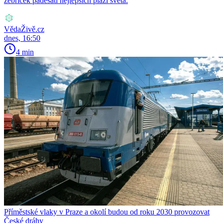
žebříček padesáti nejlepších pláží světa.
VědaŽivě.cz
dnes, 16:50
4 min
Příměstské vlaky v Praze a okolí budou od roku 2030 provozovat
České dráhy