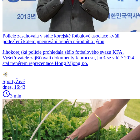
Policie zasahovala v sídle korejské fotbalové asociace kvůli
podezření kolem jmenování trenéra národního týmu
Jihokorejská policie prohledala sídlo fotbalového svazu KFA.
Vyšetřovatelé zajišťovali dokumenty k procesu, jímž se v létě 2024
stal trenérem reprezentace Hong Mjong-po.
SportyŽivě
dnes, 16:43
3 min