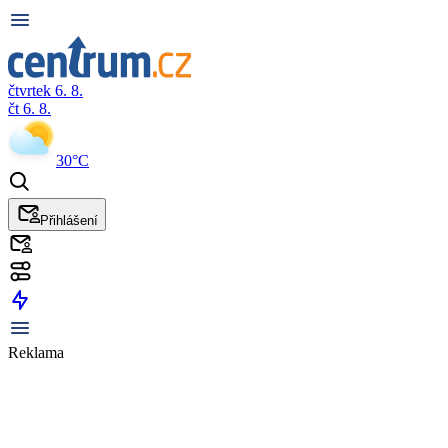
čtvrtek 6. 8.
čt 6. 8.
30°C
Přihlášení
Reklama