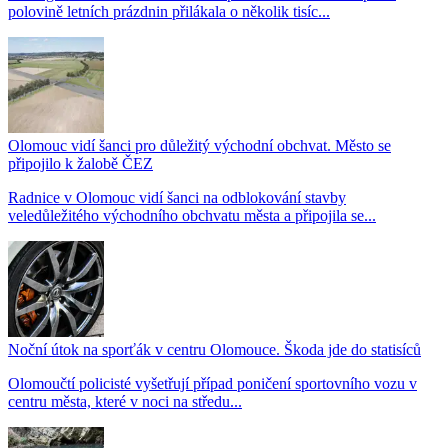
polovině letních prázdnin přilákala o několik tisíc...
Olomouc vidí šanci pro důležitý východní obchvat. Město se
připojilo k žalobě ČEZ
Radnice v Olomouc vidí šanci na odblokování stavby
veledůležitého východního obchvatu města a připojila se...
Noční útok na sporťák v centru Olomouce. Škoda jde do statisíců
Olomoučtí policisté vyšetřují případ poničení sportovního vozu v
centru města, které v noci na středu...