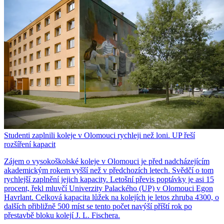
Studenti zaplnili koleje v Olomouci rychleji než loni. UP řeší
rozšíření kapacit
Zájem o vysokoškolské koleje v Olomouci je před nadcházejícím
akademickým rokem vyšší než v předchozích letech. Svědčí o tom
rychlejší zaplnění jejich kapacity. Letošní převis poptávky je asi 15
procent, řekl mluvčí Univerzity Palackého (UP) v Olomouci Egon
Havrlant. Celková kapacita lůžek na kolejích je letos zhruba 4300, o
dalších přibližně 500 míst se tento počet navýší příští rok po
přestavbě bloku kolejí J. L. Fischera.