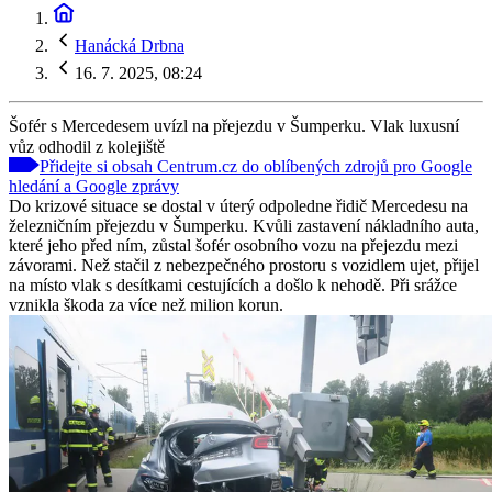
Hanácká Drbna
16. 7. 2025, 08:24
Šofér s Mercedesem uvízl na přejezdu v Šumperku. Vlak luxusní
vůz odhodil z kolejiště
Přidejte si obsah Centrum.cz do oblíbených zdrojů pro Google
hledání a Google zprávy
Do krizové situace se dostal v úterý odpoledne řidič Mercedesu na
železničním přejezdu v Šumperku. Kvůli zastavení nákladního auta,
které jeho před ním, zůstal šofér osobního vozu na přejezdu mezi
závorami. Než stačil z nebezpečného prostoru s vozidlem ujet, přijel
na místo vlak s desítkami cestujících a došlo k nehodě. Při srážce
vznikla škoda za více než milion korun.