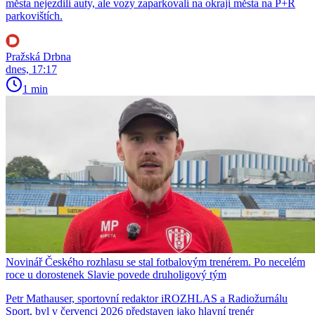
města nejezdili auty, ale vozy zaparkovali na okraji města na P+R
parkovištích.
Pražská Drbna
dnes, 17:17
1 min
Novinář Českého rozhlasu se stal fotbalovým trenérem. Po necelém
roce u dorostenek Slavie povede druholigový tým
Petr Mathauser, sportovní redaktor iROZHLAS a Radiožurnálu
Sport, byl v červenci 2026 představen jako hlavní trenér