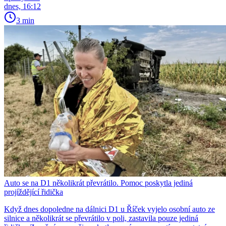
dnes, 16:12
3 min
Auto se na D1 několikrát převrátilo. Pomoc poskytla jediná
projíždějící řidička
Když dnes dopoledne na dálnici D1 u Říček vyjelo osobní auto ze
silnice a několikrát se převrátilo v poli, zastavila pouze jediná