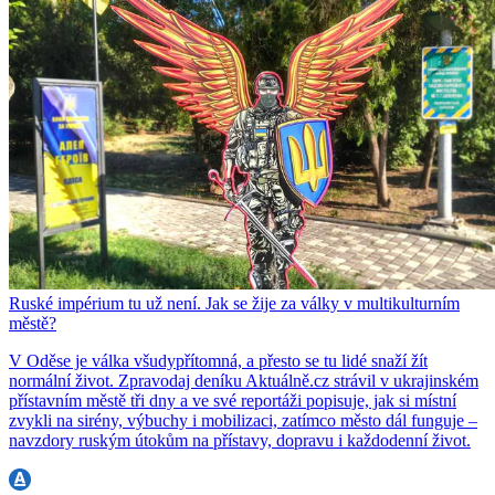
Ruské impérium tu už není. Jak se žije za války v multikulturním
městě?
V Oděse je válka všudypřítomná, a přesto se tu lidé snaží žít
normální život. Zpravodaj deníku Aktuálně.cz strávil v ukrajinském
přístavním městě tři dny a ve své reportáži popisuje, jak si místní
zvykli na sirény, výbuchy i mobilizaci, zatímco město dál funguje –
navzdory ruským útokům na přístavy, dopravu i každodenní život.