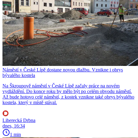
Náměstí v České Lípě dostane novou dlažbu. Vznikne i obrys
bývalého kostela
Na Škroupově náměstí v České Lípě začaly práce na novém
vydláždění. Do konce roku by mělo být po celém obvodu náměstí.
Až bude hotovo celé náměstí, z kostek vznikne také obrys bývalého
kostela, který v místě stával.
Liberecká Drbna
dnes, 16:34
1 min