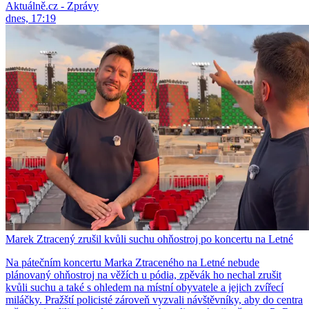
Aktuálně.cz - Zprávy
dnes, 17:19
Marek Ztracený zrušil kvůli suchu ohňostroj po koncertu na Letné
Na pátečním koncertu Marka Ztraceného na Letné nebude
plánovaný ohňostroj na věžích u pódia, zpěvák ho nechal zrušit
kvůli suchu a také s ohledem na místní obyvatele a jejich zvířecí
miláčky. Pražští policisté zároveň vyzvali návštěvníky, aby do centra