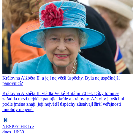
Královna Alžběta II. a její největší úspěchy. Byla nejúspěšnější
panovnicí?
Královna Alžběta II. vládla Velké Británii 70 let. Díky tomu se
zařadila mezi nejdéle panující krále a královny. Ačkoliv ji všichni
podle jména znají, její největší úspěchy zůstávají širší veřejnosti
mnohdy utajené.
NESPECHEJ.cz
dnes, 16:30