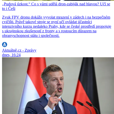
„Pudová úzkost.“ Co s vámi udělá dron-zabiják nad hlavou? Učí se
to i Češi
Zvuk FPV dronu dokáže vyvolat mrazení v zádech i na bezpečném
cvičišti. Právě takové stroje se nyní učí ovládat účastníci
intenzivního kurzu nedaleko Prahy, kde se české prostředí propojuje
s ukrajinskou zkušeností z fronty a s rostoucím důrazem na
obranyschopnost státu i společnosti.
Aktuálně.cz - Zprávy
dnes, 16:24