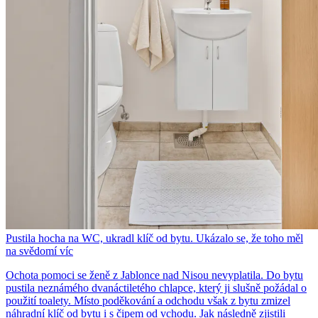
Pustila hocha na WC, ukradl klíč od bytu. Ukázalo se, že toho měl
na svědomí víc
Ochota pomoci se ženě z Jablonce nad Nisou nevyplatila. Do bytu
pustila neznámého dvanáctiletého chlapce, který ji slušně požádal o
použití toalety. Místo poděkování a odchodu však z bytu zmizel
náhradní klíč od bytu i s čipem od vchodu. Jak následně zjistili