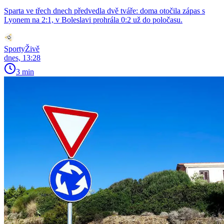
Sparta ve třech dnech předvedla dvě tváře: doma otočila zápas s
Lyonem na 2:1, v Boleslavi prohrála 0:2 už do poločasu.
SportyŽivě
dnes, 13:28
3 min