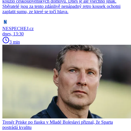
kouzlo československých domovů. Dnes je ale všechno jinak.
Sběratelé jsou za tento zdánlivě nenápadný retro kousek ochotni
zaplatit sumu, ze které se točí hlava.
NESPECHEJ.cz
dnes, 13:30
3 min
Trenér Priske po fiasku v Mladé Boleslavi přiznal, že Sparta
postrádá kvalitu