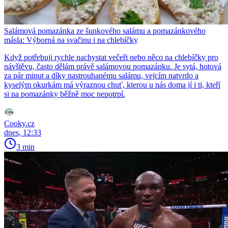
Salámová pomazánka ze šunkového salámu a pomazánkového
másla: Výborná na svačinu i na chlebíčky
Když potřebuji rychle nachystat večeři nebo něco na chlebíčky pro
návštěvu, často dělám právě salámovou pomazánku. Je sytá, hotová
za pár minut a díky nastrouhanému salámu, vejcím natvrdo a
kyselým okurkám má výraznou chuť, kterou u nás doma jí i ti, kteří
si na pomazánky běžně moc nepotrpí.
Cooky.cz
dnes, 12:33
3 min