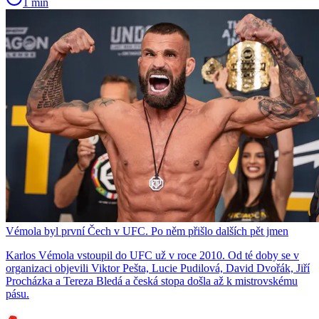
1 min
Vémola byl první Čech v UFC. Po něm přišlo dalších pět jmen
Karlos Vémola vstoupil do UFC už v roce 2010. Od té doby se v
organizaci objevili Viktor Pešta, Lucie Pudilová, David Dvořák, Jiří
Procházka a Tereza Bledá a česká stopa došla až k mistrovskému
pásu.