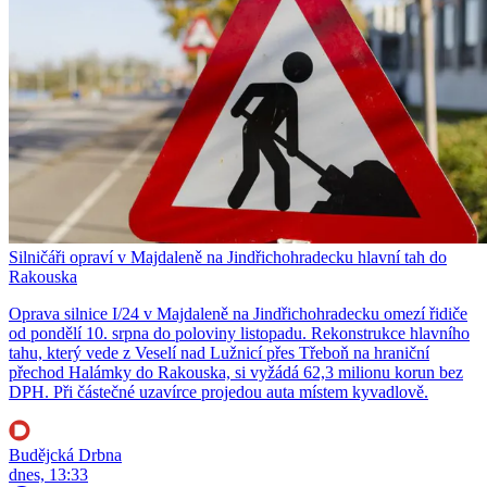
Silničáři opraví v Majdaleně na Jindřichohradecku hlavní tah do
Rakouska
Oprava silnice I/24 v Majdaleně na Jindřichohradecku omezí řidiče
od pondělí 10. srpna do poloviny listopadu. Rekonstrukce hlavního
tahu, který vede z Veselí nad Lužnicí přes Třeboň na hraniční
přechod Halámky do Rakouska, si vyžádá 62,3 milionu korun bez
DPH. Při částečné uzavírce projedou auta místem kyvadlově.
Budějcká Drbna
dnes, 13:33