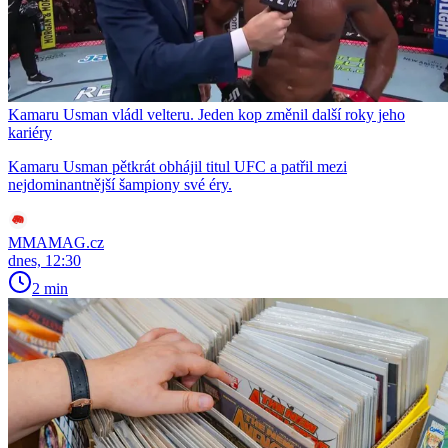
Kamaru Usman vládl velteru. Jeden kop změnil další roky jeho
kariéry
Kamaru Usman pětkrát obhájil titul UFC a patřil mezi
nejdominantnější šampiony své éry.
MMAMAG.cz
dnes, 12:30
2 min