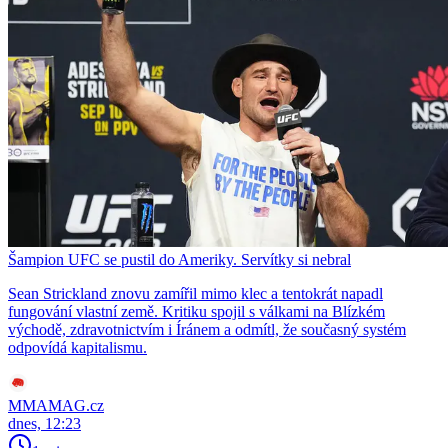
Šampion UFC se pustil do Ameriky. Servítky si nebral
Sean Strickland znovu zamířil mimo klec a tentokrát napadl
fungování vlastní země. Kritiku spojil s válkami na Blízkém
východě, zdravotnictvím i Íránem a odmítl, že současný systém
odpovídá kapitalismu.
MMAMAG.cz
dnes, 12:23