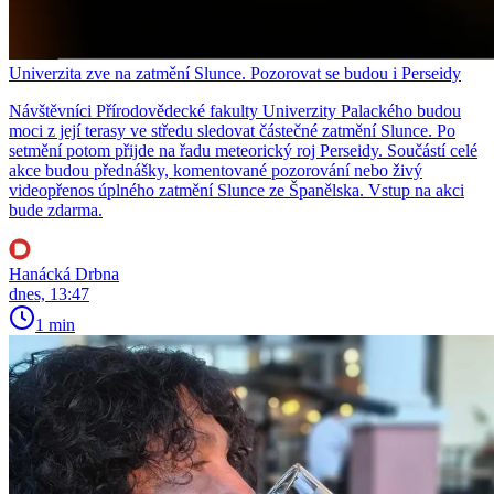
Univerzita zve na zatmění Slunce. Pozorovat se budou i Perseidy
Návštěvníci Přírodovědecké fakulty Univerzity Palackého budou
moci z její terasy ve středu sledovat částečné zatmění Slunce. Po
setmění potom přijde na řadu meteorický roj Perseidy. Součástí celé
akce budou přednášky, komentované pozorování nebo živý
videopřenos úplného zatmění Slunce ze Španělska. Vstup na akci
bude zdarma.
Hanácká Drbna
dnes, 13:47
1 min