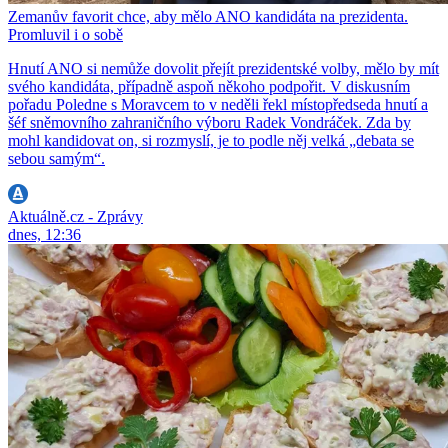
Zemanův favorit chce, aby mělo ANO kandidáta na prezidenta.
Promluvil i o sobě
Hnutí ANO si nemůže dovolit přejít prezidentské volby, mělo by mít
svého kandidáta, případně aspoň někoho podpořit. V diskusním
pořadu Poledne s Moravcem to v neděli řekl místopředseda hnutí a
šéf sněmovního zahraničního výboru Radek Vondráček. Zda by
mohl kandidovat on, si rozmyslí, je to podle něj velká „debata se
sebou samým“.
Aktuálně.cz - Zprávy
dnes, 12:36