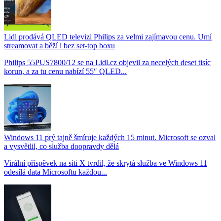
Lidl prodává QLED televizi Philips za velmi zajímavou cenu. Umí
streamovat a běží i bez set-top boxu
Philips 55PUS7800/12 se na Lidl.cz objevil za necelých deset tisíc
korun, a za tu cenu nabízí 55″ QLED...
Windows 11 prý tajně šmíruje každých 15 minut. Microsoft se ozval
a vysvětlil, co služba doopravdy dělá
Virální příspěvek na síti X tvrdil, že skrytá služba ve Windows 11
odesílá data Microsoftu každou...