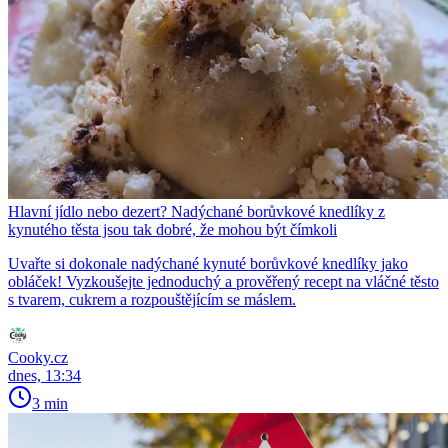
Hlavní jídlo nebo dezert? Nadýchané borůvkové knedlíky z
kynutého těsta jsou tak dobré, že mohou být čímkoli
Uvařte si dokonale nadýchané kynuté borůvkové knedlíky jako
obláček! Vyzkoušejte jednoduchý a prověřený recept na vláčné těsto
s tvarem, cukrem a rozpouštějícím se máslem.
Cooky.cz
dnes, 13:34
3 min