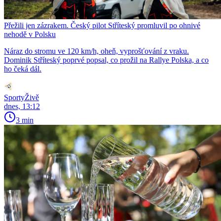
Přežili jen zázrakem. Český pilot Stříteský promluvil po ohnivé
nehodě v Polsku
Náraz do stromu ve 120 km/h, oheň, vyprošťování z vraku.
Dominik Stříteský poprvé popsal, co prožil na Rallye Polska, a co
ho čeká dál.
SportyŽivě
dnes, 13:12
3 min