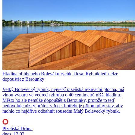
Hladina oblíbeného Boleváku rychle klesá. Rybník teď nelze
dopouštět z Berounky
Velký Bolevecký rybník, největší plzeňská rekreační plocha, má
vinou výparu ve vedrech zhruba o 40 centimetrů nižší hladinu.
Město ho ale nemůže dopouštět z Berounky, protože to teď
nedovoluje nízký průtok v řece. Potřebuje přitom plný stav, aby
mohlo co nejdříve odbahnit sousední Malý Bolevecký rybník.
Plzeňská Drbna
dnes, 13:02