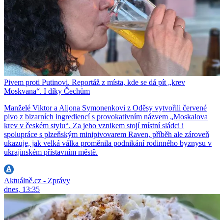
Pivem proti Putinovi. Reportáž z místa, kde se dá pít „krev
Moskvana“. I díky Čechům
Manželé Viktor a Aljona Symonenkovi z Oděsy vytvořili červené
pivo z bizarních ingrediencí s provokativním názvem „Moskalova
krev v českém stylu“. Za jeho vznikem stojí místní sládci i
spolupráce s plzeňským minipivovarem Raven, příběh ale zároveň
ukazuje, jak velká válka proměnila podnikání rodinného byznysu v
ukrajinském přístavním městě.
Aktuálně.cz - Zprávy
dnes, 13:35