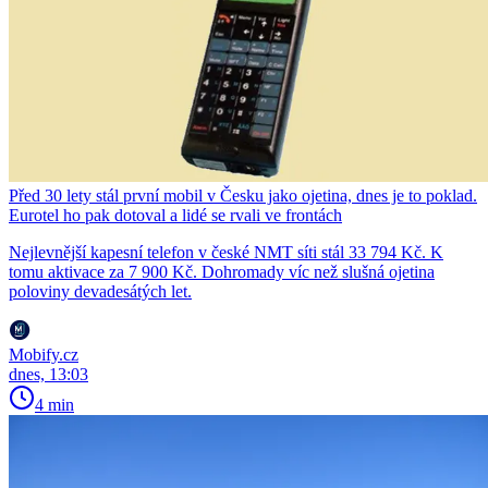
Před 30 lety stál první mobil v Česku jako ojetina, dnes je to poklad.
Eurotel ho pak dotoval a lidé se rvali ve frontách
Nejlevnější kapesní telefon v české NMT síti stál 33 794 Kč. K
tomu aktivace za 7 900 Kč. Dohromady víc než slušná ojetina
poloviny devadesátých let.
Mobify.cz
dnes, 13:03
4 min