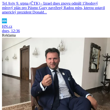
Tel Aviv 9. srpna (ČTK) - Izrael dnes znovu odmítl 15bodový
mírový plán pro Pásmo Gazy navržený Radou míru, kterou ustavil
americký prezident Donald...
HN.cz
dnes, 12:36
Reklama