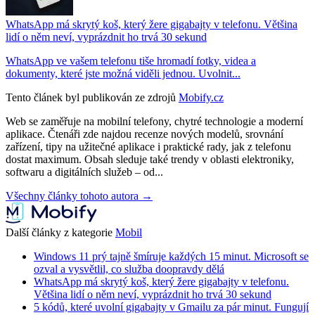
WhatsApp má skrytý koš, který žere gigabajty v telefonu. Většina
lidí o něm neví, vyprázdnit ho trvá 30 sekund
WhatsApp ve vašem telefonu tiše hromadí fotky, videa a
dokumenty, které jste možná viděli jednou. Uvolnit...
Tento článek byl publikován ze zdrojů
Mobify.cz
Web se zaměřuje na mobilní telefony, chytré technologie a moderní
aplikace. Čtenáři zde najdou recenze nových modelů, srovnání
zařízení, tipy na užitečné aplikace i praktické rady, jak z telefonu
dostat maximum. Obsah sleduje také trendy v oblasti elektroniky,
softwaru a digitálních služeb – od...
Všechny články tohoto autora →
Další články z kategorie
Mobil
Windows 11 prý tajně šmíruje každých 15 minut. Microsoft se
ozval a vysvětlil, co služba doopravdy dělá
WhatsApp má skrytý koš, který žere gigabajty v telefonu.
Většina lidí o něm neví, vyprázdnit ho trvá 30 sekund
5 kódů, které uvolní gigabajty v Gmailu za pár minut. Fungují