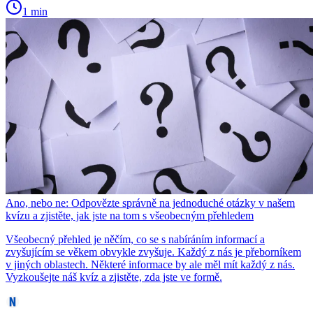
1 min
Ano, nebo ne: Odpovězte správně na jednoduché otázky v našem
kvízu a zjistěte, jak jste na tom s všeobecným přehledem
Všeobecný přehled je něčím, co se s nabíráním informací a
zvyšujícím se věkem obvykle zvyšuje. Každý z nás je přeborníkem
v jiných oblastech. Některé informace by ale měl mít každý z nás.
Vyzkoušejte náš kvíz a zjistěte, zda jste ve formě.