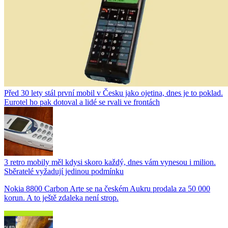
Před 30 lety stál první mobil v Česku jako ojetina, dnes je to poklad.
Eurotel ho pak dotoval a lidé se rvali ve frontách
3 retro mobily měl kdysi skoro každý, dnes vám vynesou i milion.
Sběratelé vyžadují jedinou podmínku
Nokia 8800 Carbon Arte se na českém Aukru prodala za 50 000
korun. A to ještě zdaleka není strop.