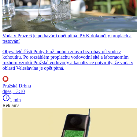
Voda v Praze 6 je po havárii opět pitná. PVK dokončily proplach a
testování
Obyvatelé části Prahy 6 už mohou znovu bez obav pít vodu z
kohoutku. Po rozsáhlém proplachu vodovodní sítě a laboratorním
rozboru vzorků Pražské vodovody a kanalizace potvrdily, že voda v
oblasti Veleslavína je opět pitná.
Pražská Drbna
dnes, 13:10
1 min
Reklama