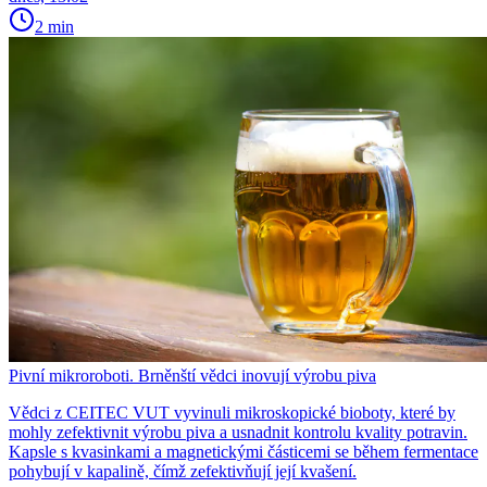
2 min
Pivní mikroroboti. Brněnští vědci inovují výrobu piva
Vědci z CEITEC VUT vyvinuli mikroskopické bioboty, které by
mohly zefektivnit výrobu piva a usnadnit kontrolu kvality potravin.
Kapsle s kvasinkami a magnetickými částicemi se během fermentace
pohybují v kapalině, čímž zefektivňují její kvašení.