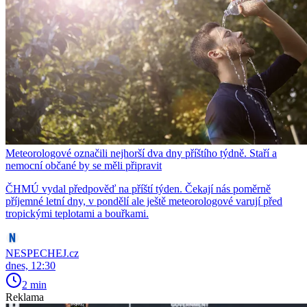
Meteorologové označili nejhorší dva dny příštího týdně. Staří a
nemocní občané by se měli připravit
ČHMÚ vydal předpověď na příští týden. Čekají nás poměrně
příjemné letní dny, v pondělí ale ještě meteorologové varují před
tropickými teplotami a bouřkami.
NESPECHEJ.cz
dnes, 12:30
2 min
Reklama