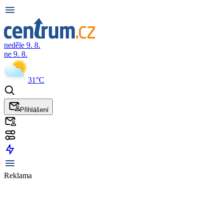
neděle 9. 8.
ne 9. 8.
31°C
Přihlášení
Reklama