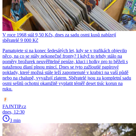
V roce 1968 stál 9,50 Kčs, dnes za sadu osmi kusů nabízejí
sběratelé 9 000 Kč
Pamatujete si na konec šedesátých let, kdy se v trafikách objevilo
něco, na co se stály nekonečné fronty? I když to tehdy stálo na
poměry brožurek neuvěřitelné peníze, kluci i holky pro to běželi s
nataženou dlaní plnou mincí. Dnes se tyto zažloutlé papírové
poklady, které možná stále leží zapomenuté v krabici na vaší půdě
nebo na chalupě, vyvažují zlatem. Sběratelé jsou za kompletní sadu
osmi sešitů ochotni okamžitě vyplatit téměř deset tisíc korun na
ruku.
FAJNTIP.cz
dnes, 12:30
3 min