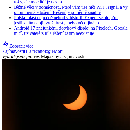
roky, ale moc lidí je nezná
Běžné věci v domácnosti, které vám tiše ničí Wi-Fi signál a vy
o tom nemáte tušení. Řešení je poměrně snadné
Polsko hlásí nejméně nehod v historii. Experti se ale přou,
jestli za tím stojí tvrdší tresty, nebo něco jiného
Android 17 znefunkčnil dotykový displej na Pixelech. Google
mlčí, uživatelé zuří a řešení zatím neexistuje
Zobrazit více
Zajímavosti
IT a technologie
Mobil
Vybrali jsme pro vás
Magazíny a zajímavosti