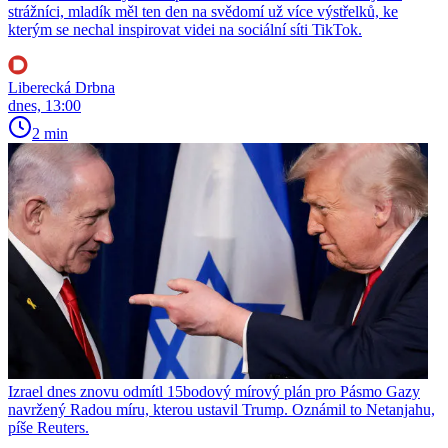
strážníci, mladík měl ten den na svědomí už více výstřelků, ke
kterým se nechal inspirovat videi na sociální síti TikTok.
Liberecká Drbna
dnes, 13:00
2 min
Izrael dnes znovu odmítl 15bodový mírový plán pro Pásmo Gazy
navržený Radou míru, kterou ustavil Trump. Oznámil to Netanjahu,
píše Reuters.