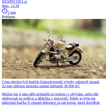
NESPECHEJ.cz
dnes, 13:30
2 min
Reklama
Cena plechových hraček československé výroby raketově stoupá.
Za tuto titěrnou motorku zaplatí sběratelé 30 000 Kč
Možná jste ji jako děti proháněli po koberci v obýváku, nebo tiše
obdivovali na poličce u dědečka v pracovně. Tehdy to byla jen
milovaná hračka či vkusná dekorace za pár korun, která dotvářela