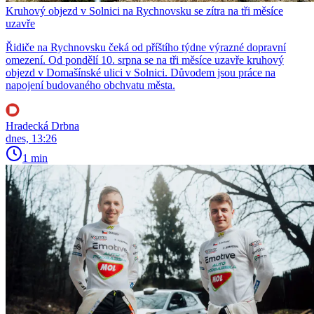
Kruhový objezd v Solnici na Rychnovsku se zítra na tři měsíce
uzavře
Řidiče na Rychnovsku čeká od příštího týdne výrazné dopravní
omezení. Od pondělí 10. srpna se na tři měsíce uzavře kruhový
objezd v Domašínské ulici v Solnici. Důvodem jsou práce na
napojení budovaného obchvatu města.
Hradecká Drbna
dnes, 13:26
1 min