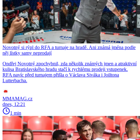
Novotný si rýpl do RFA a turnaje na hradě. Ani známá jména podle
něj lístky samy neprodají
Ondřej Novotný zpochybnil, zda několik známých jmen a atraktivní
kulisa Bratislavského hradu stačí k rychlému prodeji vstupenek.
RFA navíc před turnajem přišla o Václava Siváka i Joiltona
Lutterbacha.
MMAMAG.cz
dnes, 12:21
1 min