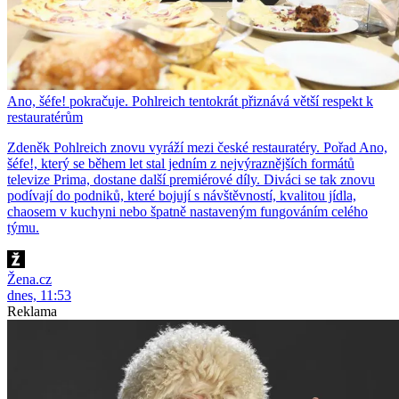
Ano, šéfe! pokračuje. Pohlreich tentokrát přiznává větší respekt k
restauratérům
Zdeněk Pohlreich znovu vyráží mezi české restauratéry. Pořad Ano,
šéfe!, který se během let stal jedním z nejvýraznějších formátů
televize Prima, dostane další premiérové díly. Diváci se tak znovu
podívají do podniků, které bojují s návštěvností, kvalitou jídla,
chaosem v kuchyni nebo špatně nastaveným fungováním celého
týmu.
Žena.cz
dnes, 11:53
Reklama