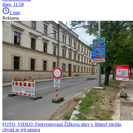
dnes, 11:58
1 min
Reklama
FOTO, VIDEO: Frekventovaná Žižkova ulice v Jihlavě ztichla,
chystá se její oprava