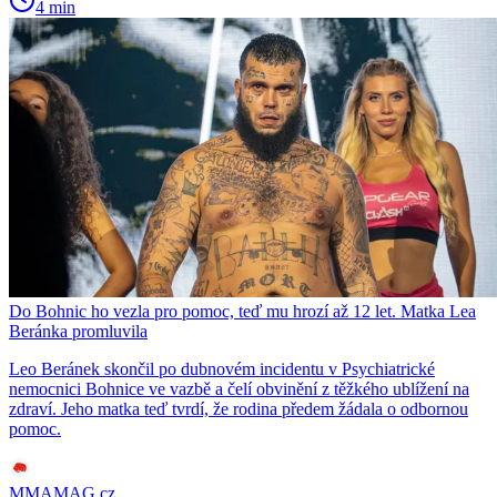
4 min
Do Bohnic ho vezla pro pomoc, teď mu hrozí až 12 let. Matka Lea
Beránka promluvila
Leo Beránek skončil po dubnovém incidentu v Psychiatrické
nemocnici Bohnice ve vazbě a čelí obvinění z těžkého ublížení na
zdraví. Jeho matka teď tvrdí, že rodina předem žádala o odbornou
pomoc.
MMAMAG.cz