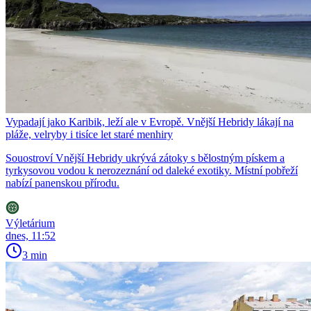
Vypadají jako Karibik, leží ale v Evropě. Vnější Hebridy lákají na
pláže, velryby i tisíce let staré menhiry
Souostroví Vnější Hebridy ukrývá zátoky s bělostným pískem a
tyrkysovou vodou k nerozeznání od daleké exotiky. Místní pobřeží
nabízí panenskou přírodu.
Výletárium
dnes, 11:52
3 min