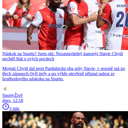
Náskok na Spartu? Jsem rád. Nezastavitelný kanonýr Slavie Chytil
nechtěl lhát o svých pocitech
Mojmír Chytil dal proti Pardubicím oba góly Slavie, v sezoně má po
třech zápasech čtyři trefy a po výhře otevřeně přiznal radost ze
šestibodového náskoku na Spartu.
SportyŽivě
dnes, 12:18
3 min