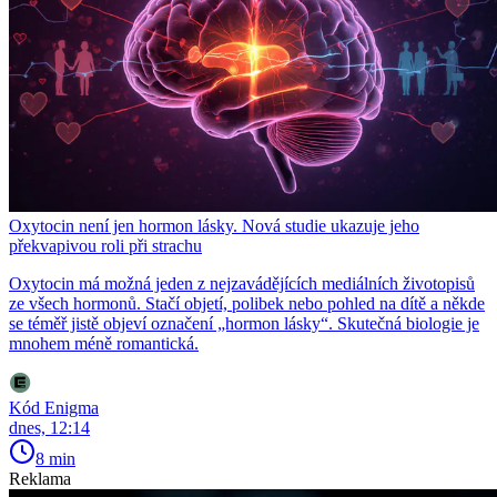
Oxytocin není jen hormon lásky. Nová studie ukazuje jeho
překvapivou roli při strachu
Oxytocin má možná jeden z nejzavádějících mediálních životopisů
ze všech hormonů. Stačí objetí, polibek nebo pohled na dítě a někde
se téměř jistě objeví označení „hormon lásky“. Skutečná biologie je
mnohem méně romantická.
Kód Enigma
dnes, 12:14
8 min
Reklama