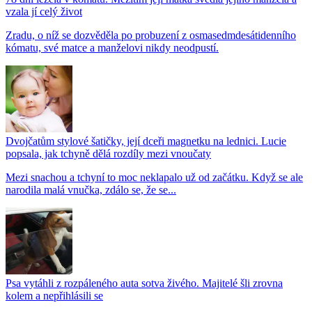
vzala jí celý život
Zradu, o níž se dozvěděla po probuzení z osmasedmdesátidenního
kómatu, své matce a manželovi nikdy neodpustí.
Dvojčatům stylové šatičky, její dceři magnetku na lednici. Lucie
popsala, jak tchyně dělá rozdíly mezi vnoučaty
Mezi snachou a tchyní to moc neklapalo už od začátku. Když se ale
narodila malá vnučka, zdálo se, že se...
Psa vytáhli z rozpáleného auta sotva živého. Majitelé šli zrovna
kolem a nepřihlásili se