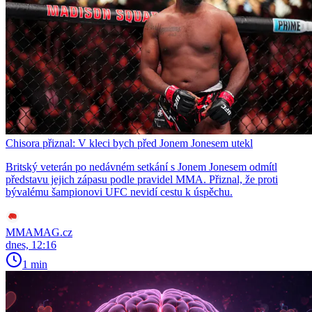
Chisora přiznal: V kleci bych před Jonem Jonesem utekl
Britský veterán po nedávném setkání s Jonem Jonesem odmítl
představu jejich zápasu podle pravidel MMA. Přiznal, že proti
bývalému šampionovi UFC nevidí cestu k úspěchu.
MMAMAG.cz
dnes, 12:16
1 min