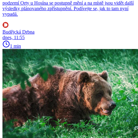
podzemí Orty u Hosína se postupně mění a na místě jsou vidět další
výsledky plánovaného zpřístupnění. Podívejte se, jak to tam nyní
vypadá.
Budějcká Drbna
dnes, 11:55
1 min