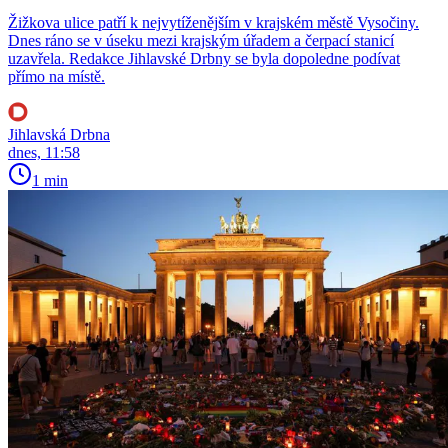
Žižkova ulice patří k nejvytíženějším v krajském městě Vysočiny.
Dnes ráno se v úseku mezi krajským úřadem a čerpací stanicí
uzavřela. Redakce Jihlavské Drbny se byla dopoledne podívat
přímo na místě.
Jihlavská Drbna
dnes, 11:58
1 min