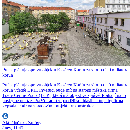
Praha plánuje opravu objektu Kasáren Karlín za zhruba 1,9 miliardy
korun
Praha plánuje opravu objektu Kasáren Karlín za zhruba 1,9 miliardy
korun včetně DPH. Investici bude mít na starosti městská firma
Trade Centre Praha (TCP), která má objekt ve správě. Praha jí na to
poskytne peníze. Pražští radní v pondělí souhlasili s tím, aby firma
vypsala tendr na zpracování projektu rekonstrukce.
Aktuálně.cz - Zprávy
dnes, 11:49