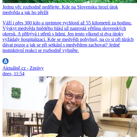
Jednu věc rozhodně nedělejte. Kde na Slovensku hrozí útok
medvěda a jak ho přežít
Váží i přes 300 kilo a sprintuje rychlostí až 55 kilometrů za hodinu.
Výskyt medvěda hnědého hlásí už naprostá většina slovenských
okresů. A přibývá i střetů s lidmi. Jen tento víkend si dva útoky
vyžádaly hospitalizaci. Kde se medvědi pohybují, na co si při túrách
dávat pozor a jak se při setkání s medvědem zachovat? Jedné
instinktivní reakci se rozhodně vyhněte.
Aktuálně.cz - Zprávy
dnes, 11:54