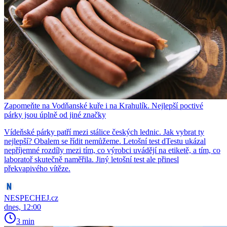
Zapomeňte na Vodňanské kuře i na Krahulík. Nejlepší poctivé
párky jsou úplně od jiné značky
Vídeňské párky patří mezi stálice českých lednic. Jak vybrat ty
nejlepší? Obalem se řídit nemůžeme. Letošní test dTestu ukázal
nepříjemné rozdíly mezi tím, co výrobci uvádějí na etiketě, a tím, co
laboratoř skutečně naměřila. Jiný letošní test ale přinesl
překvapivého vítěze.
NESPECHEJ.cz
dnes, 12:00
3 min