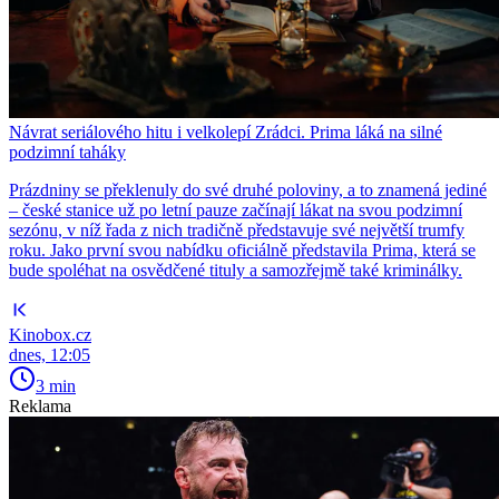
Návrat seriálového hitu i velkolepí Zrádci. Prima láká na silné
podzimní taháky
Prázdniny se překlenuly do své druhé poloviny, a to znamená jediné
– české stanice už po letní pauze začínají lákat na svou podzimní
sezónu, v níž řada z nich tradičně představuje své největší trumfy
roku. Jako první svou nabídku oficiálně představila Prima, která se
bude spoléhat na osvědčené tituly a samozřejmě také kriminálky.
Kinobox.cz
dnes, 12:05
3 min
Reklama