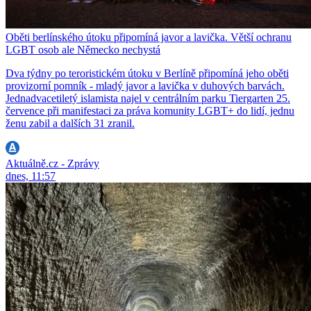
Oběti berlínského útoku připomíná javor a lavička. Větší ochranu
LGBT osob ale Německo nechystá
Dva týdny po teroristickém útoku v Berlíně připomíná jeho oběti
provizorní pomník - mladý javor a lavička v duhových barvách.
Jednadvacetiletý islamista najel v centrálním parku Tiergarten 25.
července při manifestaci za práva komunity LGBT+ do lidí, jednu
ženu zabil a dalších 31 zranil.
Aktuálně.cz - Zprávy
dnes, 11:57