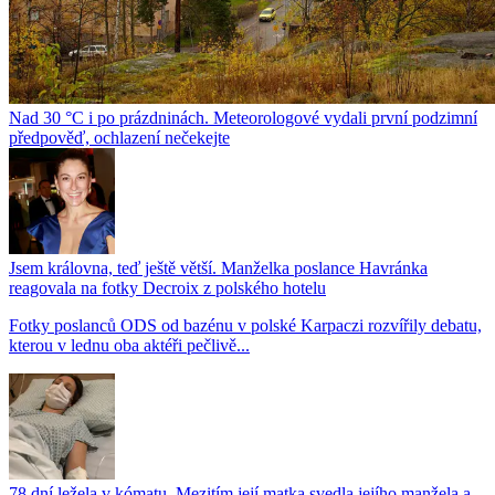
Nad 30 °C i po prázdninách. Meteorologové vydali první podzimní
předpověď, ochlazení nečekejte
Jsem královna, teď ještě větší. Manželka poslance Havránka
reagovala na fotky Decroix z polského hotelu
Fotky poslanců ODS od bazénu v polské Karpaczi rozvířily debatu,
kterou v lednu oba aktéři pečlivě...
78 dní ležela v kómatu. Mezitím její matka svedla jejího manžela a