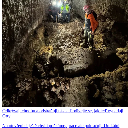
Odkrývají chodbu a odstraňují písek. Podívejte se, jak teď vypadají
Orty
Na otevření si ještě chvíli počkáme, práce ale pokračují. Unikátní