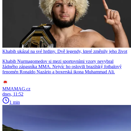
Khabib ukázal na své hrdiny. Dvě legendy, které změnily jeho život
Khabib Nurmagomedov si mezi sportovními vzory nevybral
žádného zápasníka MMA. Nejvíc ho oslovili brazilský fotbalový
fenomén Ronaldo Nazário a boxerská ikona Muhammad Ali.
MMAMAG.cz
dnes, 11:52
1 min