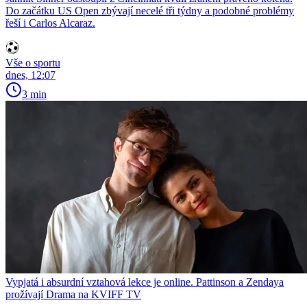
Do začátku US Open zbývají necelé tři týdny a podobné problémy
řeší i Carlos Alcaraz.
Vše o sportu
dnes, 12:07
3 min
Vypjatá i absurdní vztahová lekce je online. Pattinson a Zendaya
prožívají Drama na KVIFF TV