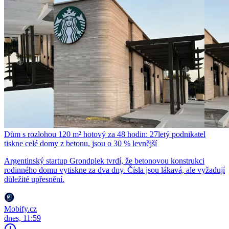
Dům s rozlohou 120 m² hotový za 48 hodin: 27letý podnikatel
tiskne celé domy z betonu, jsou o 30 % levnější
Argentinský startup Grondplek tvrdí, že betonovou konstrukci
rodinného domu vytiskne za dva dny. Čísla jsou lákavá, ale vyžadují
důležité upřesnění.
Mobify.cz
dnes, 11:59