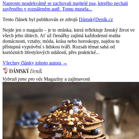
Naprosto neadekvátně se zachovali majitelé psa, kterého nechali
zavřeného v rozpáleném autě. Tomu musela...
Tento článek byl publikován ze zdrojů
DámskýDeník.cz
Nejde jen o magazín – je to stránka, která reflektuje ženský život ve
všech jeho úhlech. Ať už čtenářky zajímá každodenní realita
domácnosti, vztahy, móda, krása nebo horoskopy, najdou tu
přístupná vyprávění s lidskou tváří. Rozsah témat sahá od
kuriózních lifestylových událostí, přes praktické...
Všechny články tohoto autora →
Vybrali jsme pro vás
Magazíny a zajímavosti