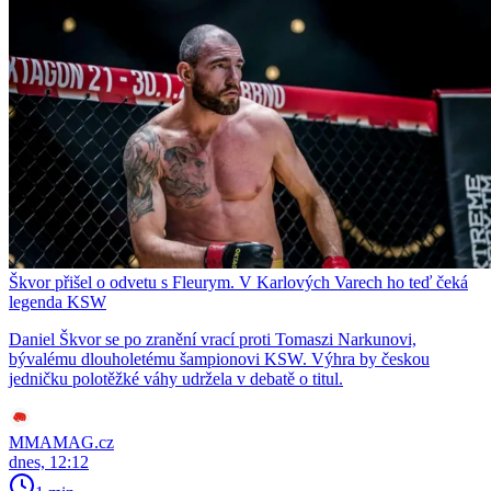
Škvor přišel o odvetu s Fleurym. V Karlových Varech ho teď čeká
legenda KSW
Daniel Škvor se po zranění vrací proti Tomaszi Narkunovi,
bývalému dlouholetému šampionovi KSW. Výhra by českou
jedničku polotěžké váhy udržela v debatě o titul.
MMAMAG.cz
dnes, 12:12