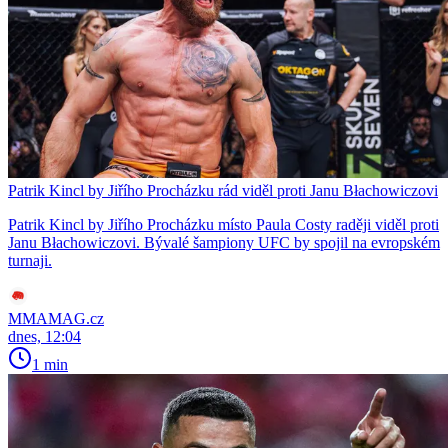
Patrik Kincl by Jiřího Procházku rád viděl proti Janu Błachowiczovi
Patrik Kincl by Jiřího Procházku místo Paula Costy raději viděl proti
Janu Błachowiczovi. Bývalé šampiony UFC by spojil na evropském
turnaji.
MMAMAG.cz
dnes, 12:04
1 min