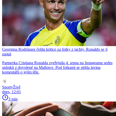
Georgina Rodríguez čelila kritice za fotky z jachty. Ronaldo se jí
zastal
Partnerka Cristiana Ronalda zveřejnila 4. srpna na Instagramu sedm
snímků z dovolené na Mallorce. Pod fotkami se strhla lavina
komentářů o jejím těle.
SportyŽivě
dnes, 12:01
3 min