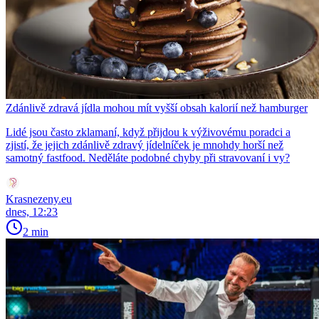
Zdánlivě zdravá jídla mohou mít vyšší obsah kalorií než hamburger
Lidé jsou často zklamaní, když přijdou k výživovému poradci a
zjistí, že jejich zdánlivě zdravý jídelníček je mnohdy horší než
samotný fastfood. Neděláte podobné chyby při stravovaní i vy?
Krasnezeny.eu
dnes, 12:23
2 min