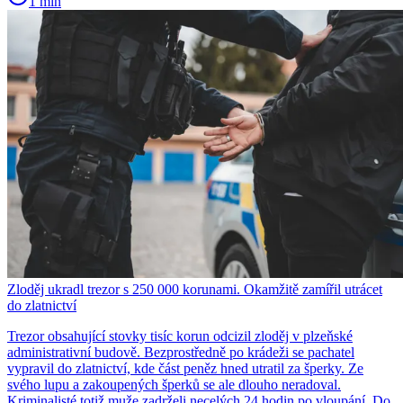
1 min
Zloděj ukradl trezor s 250 000 korunami. Okamžitě zamířil utrácet
do zlatnictví
Trezor obsahující stovky tisíc korun odcizil zloděj v plzeňské
administrativní budově. Bezprostředně po krádeži se pachatel
vypravil do zlatnictví, kde část peněz hned utratil za šperky. Ze
svého lupu a zakoupených šperků se ale dlouho neradoval.
Kriminalisté totiž muže zadrželi necelých 24 hodin po vloupání. Do