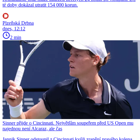
té doby dokázal utratit 154 000 korun.
Plzeňská Drbna
dnes, 12:12
2 min
Sinner přijde o Cincinnati. Největším soupeřem před US Open mu
najednou není Alcaraz, ale čas
Jannik Sinner odstoupil z Cincinnati kvůli zranění pravého kolena.