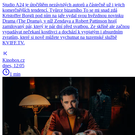
Studio A24 je útočištěm nezávislých autorů a částečně už i jejich
komerčnějších tendencí. Tvůrce bizarního To se mi snad zdá
Kristoffer Borgli pod ním na jaře vydal svou hvězdnou novinku
Drama (The Drama), v níž Zendaya a Robert Pattinson hrají
zamilovaný pár, který je pár dní před svatbou. Ze skříně ale začnou
vypadávat nečekaní kostlivci a dochází k vypjatým i absurdním
zvratům, které si nově můžete vychutnat na tuzemské službě
KVIFF.TV.
Kinobox.cz
dnes, 12:05
1 min