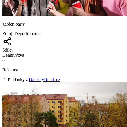
garden party
Zdroj
:
Depositphotos
Sdílet
Denní
výzva
0
Reklama
Další články z
DámskýDeník.cz