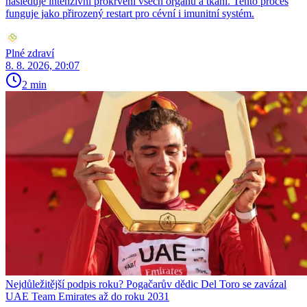
následuje intenzivní prokrvení všech orgánů a tkání. Tento proces
funguje jako přirozený restart pro cévní i imunitní systém.
Plné zdraví
8. 8. 2026, 20:07
2 min
Nejdůležitější podpis roku? Pogačarův dědic Del Toro se zavázal
UAE Team Emirates až do roku 2031