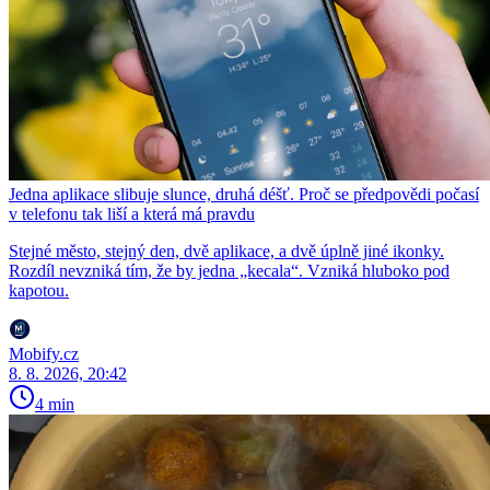
Jedna aplikace slibuje slunce, druhá déšť. Proč se předpovědi počasí
v telefonu tak liší a která má pravdu
Stejné město, stejný den, dvě aplikace, a dvě úplně jiné ikonky.
Rozdíl nevzniká tím, že by jedna „kecala“. Vzniká hluboko pod
kapotou.
Mobify.cz
8. 8. 2026, 20:42
4 min