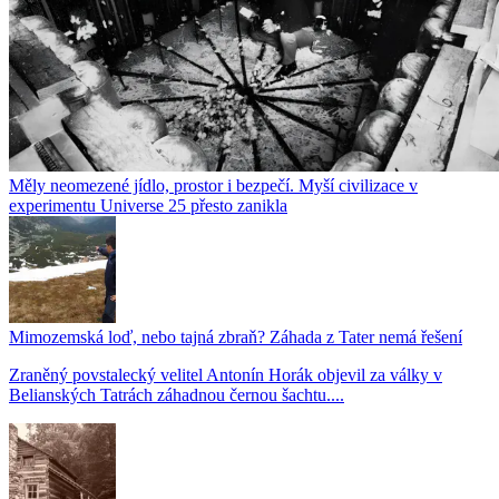
Měly neomezené jídlo, prostor i bezpečí. Myší civilizace v
experimentu Universe 25 přesto zanikla
Mimozemská loď, nebo tajná zbraň? Záhada z Tater nemá řešení
Zraněný povstalecký velitel Antonín Horák objevil za války v
Belianských Tatrách záhadnou černou šachtu....