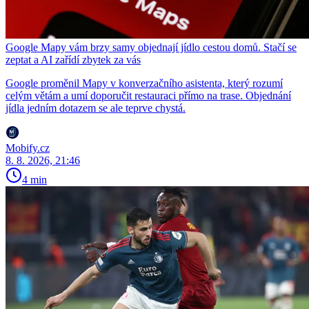
Google Mapy vám brzy samy objednají jídlo cestou domů. Stačí se
zeptat a AI zařídí zbytek za vás
Google proměnil Mapy v konverzačního asistenta, který rozumí
celým větám a umí doporučit restauraci přímo na trase. Objednání
jídla jedním dotazem se ale teprve chystá.
Mobify.cz
8. 8. 2026, 21:46
4 min