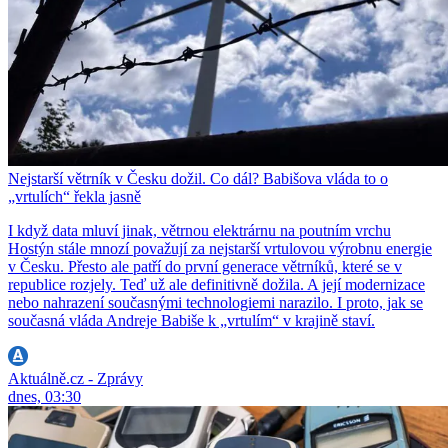
Nejstarší větrník v Česku dožil. Co dál? Babišova vláda to o
„vrtulích“ řekla jasně
I když data mluví jinak, větrnou elektrárnu na poutním vrchu
Hostýn stále mnozí považují za nejstarší vrtulovou výrobnu energie
v Česku. Přesto ale patří do první generace větrníků, které se v
republice rozjely. Teď už ale definitivně dožila. A její modernizace
nebo nahrazení současnými technologiemi narazilo. I proto, jak se
současná vláda Andreje Babiše k „vrtulím“ v krajině staví.
Aktuálně.cz - Zprávy
dnes, 03:30