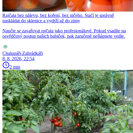
Rajčata bez nálevu, bez koření, bez ničeho. Stačí je správně
naskládat do sklenice a vydrží až do zimy
Naučte se zavařovat rajčata jako profesionálové. Pokud vsadíte na
osvědčený postup našich babiček, pak zaručeně nešlápnete vedle.
Chalupáři-Zahrádkáři
8. 8. 2026, 22:54
2 min