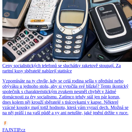
Ceny socialistických telefonů se sluchátky raketově stoupají. Za
raritní kusy sběratelé nabízejí statisíce
Vzpomínáte na ty chvíle, kdy se celá rodina sešla v předsíni nebo
obýváku u jednoho stolu, aby si vytočila své blízké? Tento ikonický
společník s charakteristickým zvukem nesměl chybět v žádné
domácnosti za éry socialismu. Zatímco tehdy stál jen pár korun,
dnes kolem něj krouží sběratelé s tisícovkami v kapse. Některé
vzácné kousky mají totiž hodnotu, která vám vyrazí dech. Možná se
na něj práší i na vaší půdě a vy ani netušíte, jaké jmění držíte v ruce.
FAJNTIP.cz