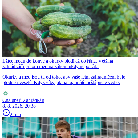
Lžíce medu do konve a okurky plodí až do října. Většina
zahrádkářů přitom med na záhon nikdy nepoužila
Okurky a med jsou tu od toho, aby vaše letní zahradničení bylo
plodné i veselé. Když víte, jak na to, určitě nešlápnete vedle.
Chalupáři-Zahrádkáři
8. 8. 2026, 20:38
2 min