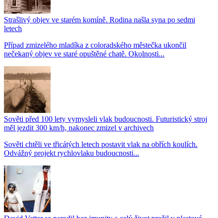
Strašlivý objev ve starém komíně. Rodina našla syna po sedmi
letech
Případ zmizelého mladíka z coloradského městečka ukončil
nečekaný objev ve staré opuštěné chatě. Okolnosti...
Sověti před 100 lety vymysleli vlak budoucnosti. Futuristický stroj
měl jezdit 300 km/h, nakonec zmizel v archivech
Sověti chtěli ve třicátých letech postavit vlak na obřích koulích.
Odvážný projekt rychlovlaku budoucnosti...