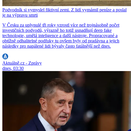
Podvodník si vymyslel fiktivní zemi. Z lidí vymámil peníze a poslal
je na výpravu smrti
V Česku za uplynulé tři roky vzrostl více než trojnásobně počet
investičních podvodů, výrazně ho totiž usnadňují deep fake
technologie, umělá inteligence a další nástroje. Propracované a
obtížně odhalitelné podfuky tu ovšem byly od pradávna a jejich
následky pro napálené lidi bývaly často fatálnější než dnes.
Aktuálně.cz - Zprávy
dnes, 03:30