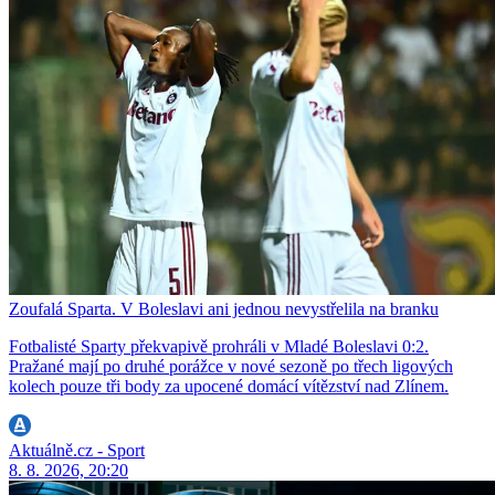
Zoufalá Sparta. V Boleslavi ani jednou nevystřelila na branku
Fotbalisté Sparty překvapivě prohráli v Mladé Boleslavi 0:2.
Pražané mají po druhé porážce v nové sezoně po třech ligových
kolech pouze tři body za upocené domácí vítězství nad Zlínem.
Aktuálně.cz - Sport
8. 8. 2026, 20:20