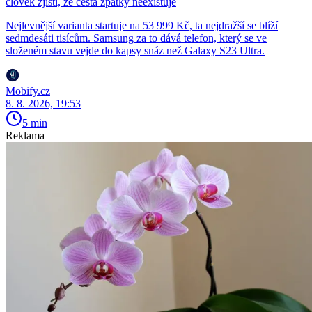
člověk zjistí, že cesta zpátky neexistuje
Nejlevnější varianta startuje na 53 999 Kč, ta nejdražší se blíží
sedmdesáti tisícům. Samsung za to dává telefon, který se ve
složeném stavu vejde do kapsy snáz než Galaxy S23 Ultra.
Mobify.cz
8. 8. 2026, 19:53
5 min
Reklama