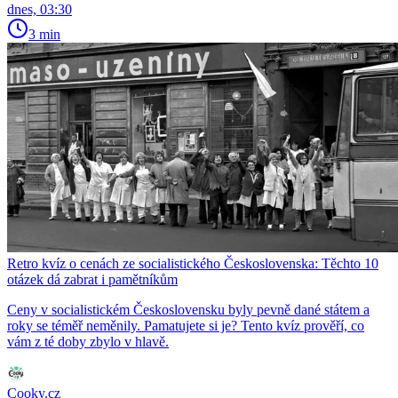
dnes, 03:30
3 min
Retro kvíz o cenách ze socialistického Československa: Těchto 10
otázek dá zabrat i pamětníkům
Ceny v socialistickém Československu byly pevně dané státem a
roky se téměř neměnily. Pamatujete si je? Tento kvíz prověří, co
vám z té doby zbylo v hlavě.
Cooky.cz