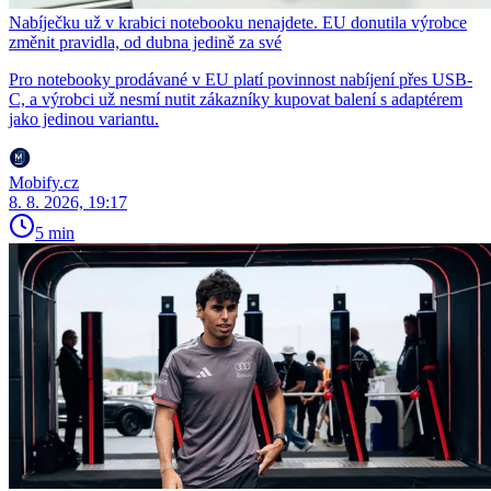
Nabíječku už v krabici notebooku nenajdete. EU donutila výrobce
změnit pravidla, od dubna jedině za své
Pro notebooky prodávané v EU platí povinnost nabíjení přes USB-
C, a výrobci už nesmí nutit zákazníky kupovat balení s adaptérem
jako jedinou variantu.
Mobify.cz
8. 8. 2026, 19:17
5 min