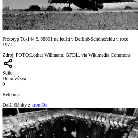
Prototyp Tu-144 č. 68001 na letišti v Berlíně-Schönefeldu v roce
1971.
Zdroj
:
FOTO:Lothar Willmann, GFDL, via Wikimedia Commons
Sdílet
Denní
výzva
0
Reklama
Další články z
kroniQa