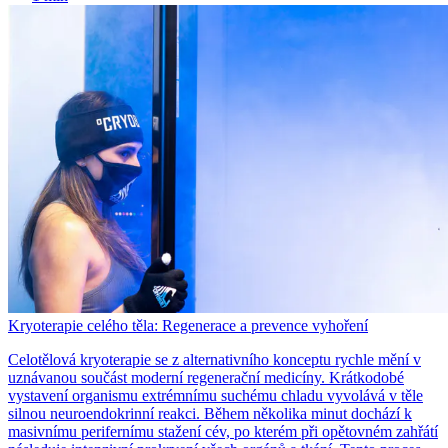
Kryoterapie celého těla: Regenerace a prevence vyhoření
Celotělová kryoterapie se z alternativního konceptu rychle mění v
uznávanou součást moderní regenerační medicíny. Krátkodobé
vystavení organismu extrémnímu suchému chladu vyvolává v těle
silnou neuroendokrinní reakci. Během několika minut dochází k
masivnímu perifernímu stažení cév, po kterém při opětovném zahřátí