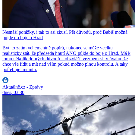
Nesnáší porážky, i tak to asi zkusí. Pět důvodů, proč Babiš možná
půjde do boje o Hrad
Byť to zatím vehementně popírá, nakonec se může vcelku
realisticky stát, že předseda hnutí ANO půjde do boje o Hrad. Má k
tomu několik dobrých důvodů – obzvlášť vezmeme-li v úvahu, že
chce vše řídit a mít nad vším pokud možno plnou kontrolu. A taky
potřebuje imunitu.
Aktuálně.cz - Zprávy
dnes, 03:30