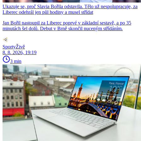
Ukazuje se, proč Slavia Bořila odstavila. Tělo už nespolupracuje, za
Liberec odehrál jen půl hodiny a musel střídat
Jan Bořil nastoupil za Liberec poprvé v základní sestavě, a po 35
minutách šel dolů. Debut v Brně skončil nuceným střídáním.
SportyŽivě
8. 8. 2026, 19:19
3 min