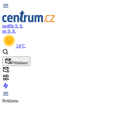
neděle 9. 8.
ne 9. 8.
14°C
Přihlášení
Reklama