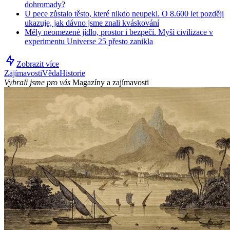
dohromady?
U pece zůstalo těsto, které nikdo neupekl. O 8.600 let později
ukazuje, jak dávno jsme znali kváskování
Měly neomezené jídlo, prostor i bezpečí. Myší civilizace v
experimentu Universe 25 přesto zanikla
Zobrazit více
Zajímavosti
Věda
Historie
Vybrali jsme pro vás
Magazíny a zajímavosti