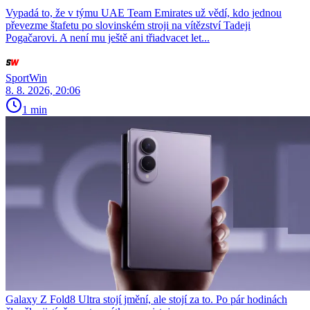
Vypadá to, že v týmu UAE Team Emirates už vědí, kdo jednou
převezme štafetu po slovinském stroji na vítězství Tadeji
Pogačarovi. A není mu ještě ani třiadvacet let...
SportWin
8. 8. 2026, 20:06
1 min
Galaxy Z Fold8 Ultra stojí jmění, ale stojí za to. Po pár hodinách