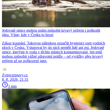
Jedovaté sinice mohou psům způsobit krvavý průjem i poškodit
játra. Víme, kde v Česku to hrozí
Zákaz koupání. Takovou nálepkou označili hygienici osm vodních
ploch v Česku. Vstupovat by do nich neměli lidé ani psi. Jedovaté
sinice, kterými je voda v těchto místech kontaminovaná, jim totiž
mohou způsobit vážné zdravotní potíže – od vyrážky přes krvavý
průjem až po poškození jater.
Zvirecizpravy.cz
8. 8. 2026, 21:31
3 min