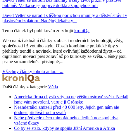
David Vetter se narodil bez imunity a celý život prožil v plastové
bublině. Matka se jej poprvé dotkla až po jeho smrti
David Vetter se narodil s těžkou poruchou imunity a dětství strávil v
plastovém izolátoru. Nadějný lékařský...
Tento článek byl publikován ze zdrojů
kroniQa
Web nabízí aktuální články z oblasti moderních technologií, vědy,
společnosti i životního stylu. Obsah kombinuje praktické tipy s
přehledy trendů a novinek, které ovlivňují každodenní život – od
digitálních inovací přes zdraví až po kuriozity ze světa. Články jsou
psané srozumitelně a přístupně,...
Všechny články tohoto autora →
Další články z kategorie
Věda
Americká firma chystá vrty na největším ostrově světa. Nedali
jsme vám povolení, varuje ji Grónsko
Neandertálci zmizeli před 40 000 lety. Jejich gen nám ale
dodnes přidává trochu svalů
Nebe předvede něco mimořádného. Jediná noc spojí dva
vzácné úkazy
Co by se stalo, kdyby se spojila Jižní Amerika a Afrika