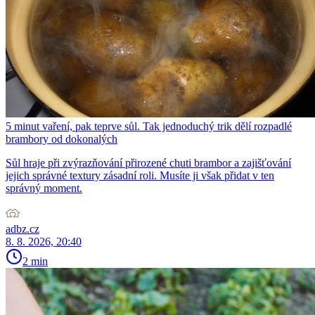
5 minut vaření, pak teprve sůl. Tak jednoduchý trik dělí rozpadlé
brambory od dokonalých
Sůl hraje při zvýrazňování přirozené chuti brambor a zajišťování
jejich správné textury zásadní roli. Musíte ji však přidat v ten
správný moment.
adbz.cz
8. 8. 2026, 20:40
2 min