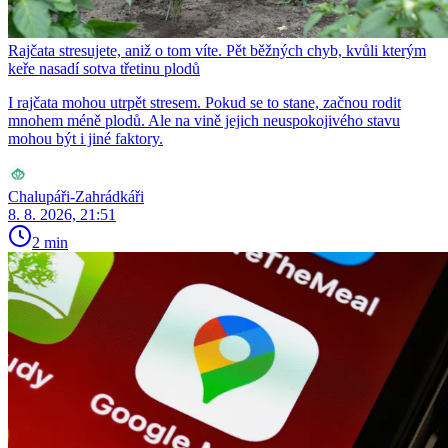
Rajčata stresujete, aniž o tom víte. Pět běžných chyb, kvůli kterým
keře nasadí sotva třetinu plodů
I rajčata mohou utrpět stresem. Pokud se to stane, začnou rodit
mnohem méně plodů. Ale na vině jejich neuspokojivého stavu
mohou být i jiné faktory.
Chalupáři-Zahrádkáři
8. 8. 2026, 21:51
2 min