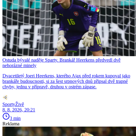
Ostuda bývalé naděje Sparty. Brankář Heerkens předvedl dvě
nehorázné minely
Dvacetiletý Joeri Heerkens, kterého Ajax před rokem kupoval jako
brankáře budoucnosti, si za šest srpnových dnů připsal dvě trapné
chyby, jednu v přípravě, druhou v ostrém zápase.
SportyŽivě
8. 8. 2026, 20:21
3 min
Reklama