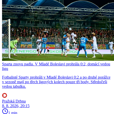
Sparta znovu padla. V Mladé Boleslavi prohrála 0:2, domácí vedou
ligu
Fotbalisté Sparty prohráli v Mladé Boleslavi 0:2 a po druhé porážce
v sezoně mají po třech ligových kolech pouze tři body. Středočeši
vedou tabulku.
Pražská Drbna
8. 8. 2026, 20:15
1 min