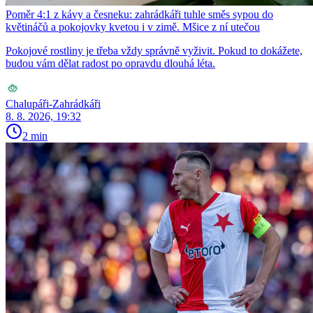
Poměr 4:1 z kávy a česneku: zahrádkáři tuhle směs sypou do
květináčů a pokojovky kvetou i v zimě. Mšice z ní utečou
Pokojové rostliny je třeba vždy správně vyživit. Pokud to dokážete,
budou vám dělat radost po opravdu dlouhá léta.
Chalupáři-Zahrádkáři
8. 8. 2026, 19:32
2 min