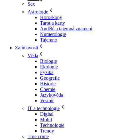
Sex
Astrologie
Horoskopy
Tarot a karty
Andělé a tajemná znamení
Numerologie
Tajemno
Zajímavosti
Věda
Biologie
Ekologie
Fyzika
Geografie
Historie
Chemie
Jazykověda
Vesmír
IT a technologie
Digital
Mobil
Technologie
Trendy
True crime