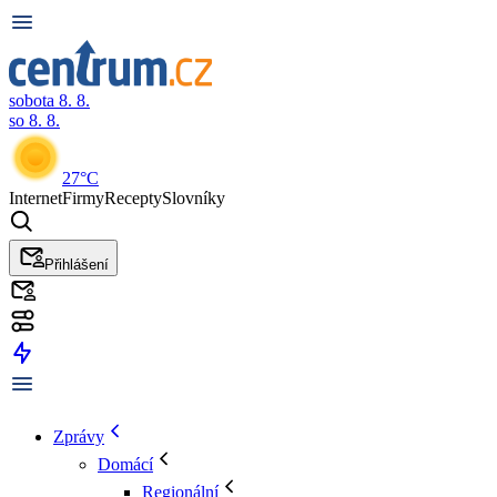
sobota 8. 8.
so 8. 8.
27°C
Internet
Firmy
Recepty
Slovníky
Přihlášení
Zprávy
Domácí
Regionální