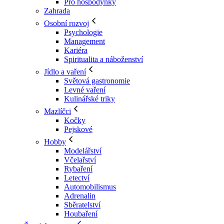
Pro hospodyňky
Zahrada
Osobní rozvoj
Psychologie
Management
Kariéra
Spiritualita a náboženství
Jídlo a vaření
Světová gastronomie
Levné vaření
Kulinářské triky
Mazlíčci
Kočky
Pejskové
Hobby
Modelářství
Včelařství
Rybaření
Letectví
Automobilismus
Adrenalin
Sběratelství
Houbaření