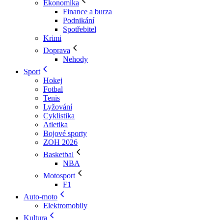
Ekonomika
Finance a burza
Podnikání
Spotřebitel
Krimi
Doprava
Nehody
Sport
Hokej
Fotbal
Tenis
Lyžování
Cyklistika
Atletika
Bojové sporty
ZOH 2026
Basketbal
NBA
Motosport
F1
Auto-moto
Elektromobily
Kultura