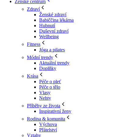
Ženské centrum
Zdraví
Ženské zdraví
Babiččina lékárna
Hubnutí
Duševní zdraví
Wellbeing
Fitness
Jóga a pilates
Módní trendy
Aktuální trendy
Doplňky
Krása
Péče o pleť
Péče o tělo
Vlasy
Nehty
Příběhy ze života
Inspirativní ženy
Rodina & komunita
Výchova
Přátelství
Vztahy