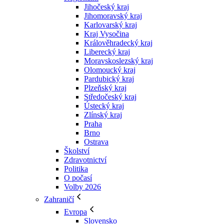
Jihočeský kraj
Jihomoravský kraj
Karlovarský kraj
Kraj Vysočina
Králověhradecký kraj
Liberecký kraj
Moravskoslezský kraj
Olomoucký kraj
Pardubický kraj
Plzeňský kraj
Středočeský kraj
Ústecký kraj
Zlínský kraj
Praha
Brno
Ostrava
Školství
Zdravotnictví
Politika
O počasí
Volby 2026
Zahraničí
Evropa
Slovensko