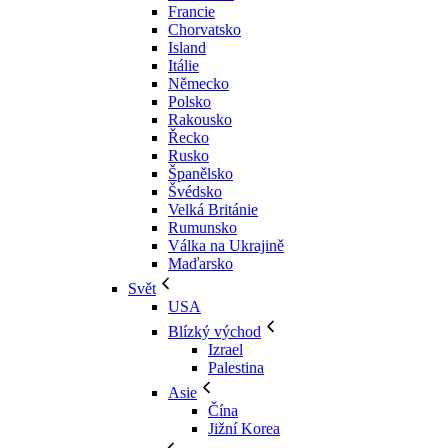
Francie
Chorvatsko
Island
Itálie
Německo
Polsko
Rakousko
Řecko
Rusko
Španělsko
Švédsko
Velká Británie
Rumunsko
Válka na Ukrajině
Maďarsko
Svět
USA
Blízký východ
Izrael
Palestina
Asie
Čína
Jižní Korea