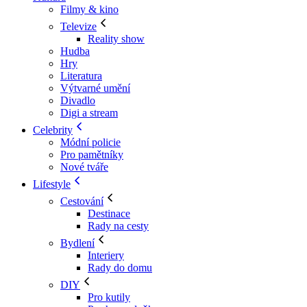
Filmy & kino
Televize
Reality show
Hudba
Hry
Literatura
Výtvarné umění
Divadlo
Digi a stream
Celebrity
Módní policie
Pro pamětníky
Nové tváře
Lifestyle
Cestování
Destinace
Rady na cesty
Bydlení
Interiery
Rady do domu
DIY
Pro kutily