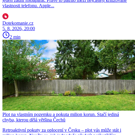
jeden zadní fotoaparát. Právě to patřilo mezi nejčastěji kritizované
vlastnosti telefonu. Apple...
Dotekomanie.cz
5. 8. 2026, 20:00
2 min
Plot na vlastním pozemku a pokuta milion korun. Stačí jediná
chyba, kterou dělá většina Čechů
Retroaktivní pokuty za oplocení v Česku – plot vás může stát i