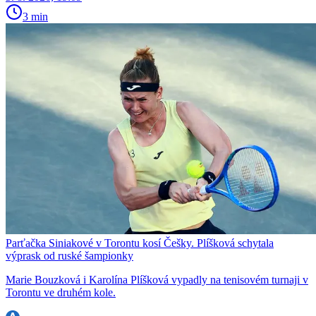
3 min
Parťačka Siniakové v Torontu kosí Češky. Plíšková schytala
výprask od ruské šampionky
Marie Bouzková i Karolína Plíšková vypadly na tenisovém turnaji v
Torontu ve druhém kole.