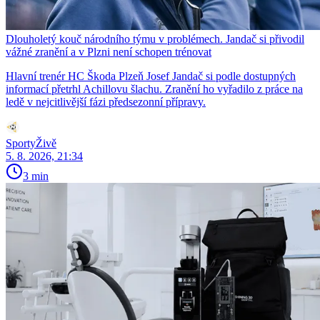
Dlouholetý kouč národního týmu v problémech. Jandač si přivodil
vážné zranění a v Plzni není schopen trénovat
Hlavní trenér HC Škoda Plzeň Josef Jandač si podle dostupných
informací přetrhl Achillovu šlachu. Zranění ho vyřadilo z práce na
ledě v nejcitlivější fázi předsezonní přípravy.
SportyŽivě
5. 8. 2026, 21:34
3 min