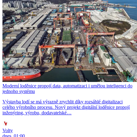
Moderní loděnice propojí data, automatizaci i umělou inteligenci do
jednoho systému
Výstavba lodí se má výrazně zrychlit díky rozsáhlé digitalizaci
celého výrobního procesu. Nový projekt digitální loděnice propojí
inženýring, výrobu, dodavatelské…
Volty
dnes, 01:00