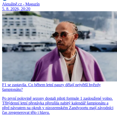
Aktuálně.cz - Magazín
5. 8. 2026, 20:20
F1 se zastavila. Co během letní pauzy dělají největší hvězdy
šampionátu?
Po první polovině sezony dostali piloti formule 1 zasloužené volno.
Třítýdenní letní přestávka přerušila nabitý kalendář šampionátu a
před návratem na okruh v nizozemském Zandvoortu mají závodníci
čas zregenerovat tělo i hlavu.