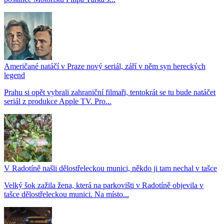
Američané natáčí v Praze nový seriál, září v něm syn hereckých
legend
Prahu si opět vybrali zahraniční filmaři, tentokrát se tu bude natáčet
seriál z produkce Apple TV. Pro...
V Radotíně našli dělostřeleckou munici, někdo ji tam nechal v tašce
Velký šok zažila žena, která na parkovišti v Radotíně objevila v
tašce dělostřeleckou munici. Na místo...