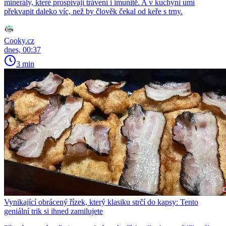
minerály, které prospívají trávení i imunitě. A v kuchyni umí
překvapit daleko víc, než by člověk čekal od keře s trny.
Cooky.cz
dnes, 00:37
3 min
Vynikající obrácený řízek, který klasiku strčí do kapsy: Tento
geniální trik si ihned zamilujete