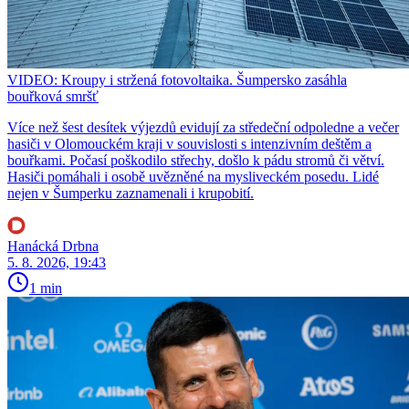
VIDEO: Kroupy i stržená fotovoltaika. Šumpersko zasáhla
bouřková smršť
Více než šest desítek výjezdů evidují za středeční odpoledne a večer
hasiči v Olomouckém kraji v souvislosti s intenzivním deštěm a
bouřkami. Počasí poškodilo střechy, došlo k pádu stromů či větví.
Hasiči pomáhali i osobě uvězněné na mysliveckém posedu. Lidé
nejen v Šumperku zaznamenali i krupobití.
Hanácká Drbna
5. 8. 2026, 19:43
1 min