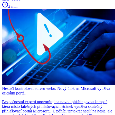
2 min
Nestačí kontrolovat adresu webu. Nový útok na Microsoft využívá
oficiální portál
Bezpečnostní experti upozorňují na novou phishingovou kampaň,
která místo falešných přihlašovacích stránek využívá skutečný
přihlašovací portál Microsoftu. Útočníci tentokrát necílí na hesla, ale