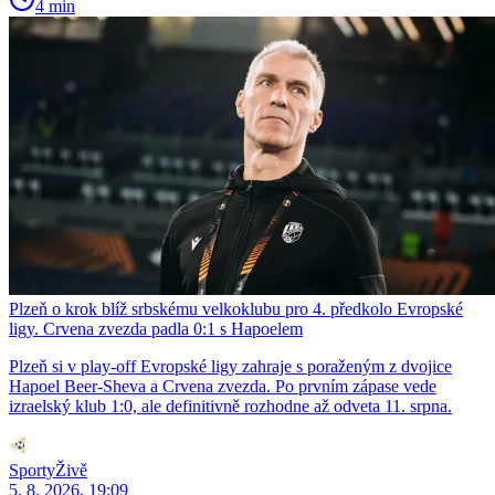
4 min
Plzeň o krok blíž srbskému velkoklubu pro 4. předkolo Evropské
ligy. Crvena zvezda padla 0:1 s Hapoelem
Plzeň si v play-off Evropské ligy zahraje s poraženým z dvojice
Hapoel Beer-Sheva a Crvena zvezda. Po prvním zápase vede
izraelský klub 1:0, ale definitivně rozhodne až odveta 11. srpna.
SportyŽivě
5. 8. 2026, 19:09