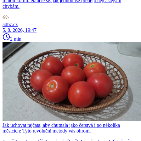
milion korun. Naučte se, jak jednoduše předejít nejčastějším
chybám.
adbz.cz
5. 8. 2026, 19:47
2 min
Jak uchovat rajčata, aby chutnala jako čerstvá i po několika
měsících: Tyto revoluční metody vás ohromí