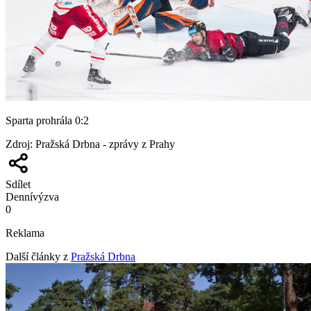
Sparta prohrála 0:2
Zdroj
:
Pražská Drbna - zprávy z Prahy
Sdílet
Denní
výzva
0
Reklama
Další články z
Pražská Drbna