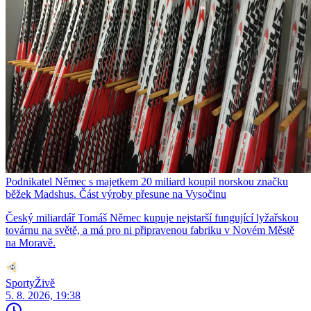
Podnikatel Němec s majetkem 20 miliard koupil norskou značku
běžek Madshus. Část výroby přesune na Vysočinu
Český miliardář Tomáš Němec kupuje nejstarší fungující lyžařskou
továrnu na světě, a má pro ni připravenou fabriku v Novém Městě
na Moravě.
SportyŽivě
5. 8. 2026, 19:38