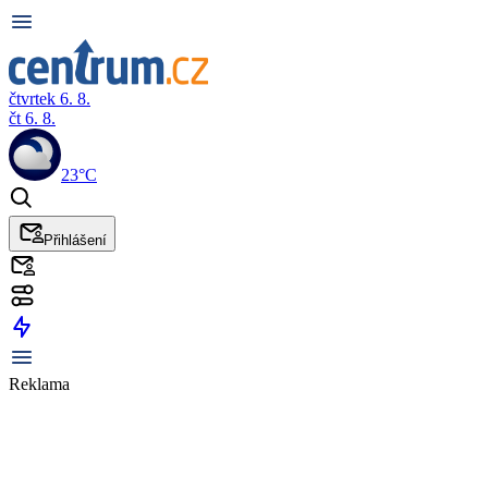
čtvrtek 6. 8.
čt 6. 8.
23°C
Přihlášení
Reklama