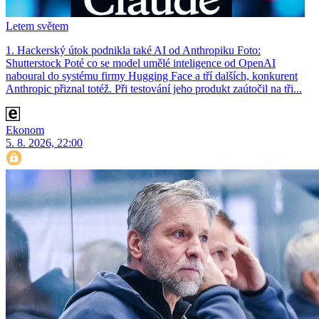
Letem světem
1. Hackerský útok podnikla také AI od Anthropiku Foto:
Shutterstock Poté co se model umělé inteligence od OpenAI
naboural do systému firmy Hugging Face a tří dalších, konkurent
Anthro­pic přiznal totéž. Při testování jeho produkt zaútočil na tři...
Ekonom
5. 8. 2026, 22:00