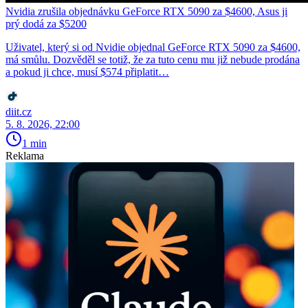
Nvidia zrušila objednávku GeForce RTX 5090 za $4600, Asus ji
prý dodá za $5200
Uživatel, který si od Nvidie objednal GeForce RTX 5090 za $4600,
má smůlu. Dozvěděl se totiž, že za tuto cenu mu již nebude prodána
a pokud ji chce, musí $574 připlatit…
diit.cz
5. 8. 2026, 22:00
1 min
Reklama