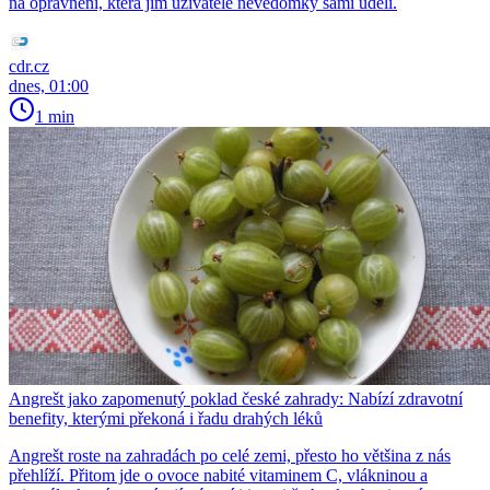
na oprávnění, která jim uživatelé nevědomky sami udělí.
cdr.cz
dnes, 01:00
1 min
Angrešt jako zapomenutý poklad české zahrady: Nabízí zdravotní
benefity, kterými překoná i řadu drahých léků
Angrešt roste na zahradách po celé zemi, přesto ho většina z nás
přehlíží. Přitom jde o ovoce nabité vitaminem C, vlákninou a