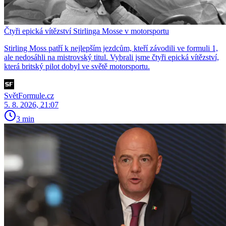
Čtyři epická vítězství Stirlinga Mosse v motorsportu
Stirling Moss patří k nejlepším jezdcům, kteří závodili ve formuli 1,
ale nedosáhli na mistrovský titul. Vybrali jsme čtyři epická vítězství,
která britský pilot dobyl ve světě motorsportu.
SvětFormule.cz
5. 8. 2026, 21:07
3 min