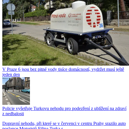
V Praze 6 jsou bez pitné vody tisíce domácností, vydržet musí ještě
jeden den
Policie vyšetřuje Turkovu nehodu pro podezření z ublížení na zdraví
z nedbalosti
Dopravní nehodu, při které se v červenci v centru Prahy srazilo auto
poslance Motoristů Filipa Turka s...