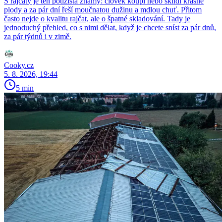
S rajčaty je ten potížista známý: člověk koupí nebo sklidí krásné
plody a za pár dní řeší moučnatou dužinu a mdlou chuť. Přitom
často nejde o kvalitu rajčat, ale o špatné skladování. Tady je
jednoduchý přehled, co s nimi dělat, když je chcete sníst za pár dnů,
za pár týdnů i v zimě.
Cooky.cz
5. 8. 2026, 19:44
5 min