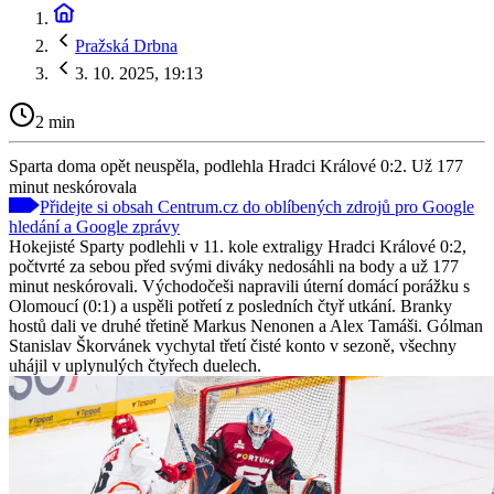
Pražská Drbna
3. 10. 2025, 19:13
2 min
Sparta doma opět neuspěla, podlehla Hradci Králové 0:2. Už 177
minut neskórovala
Přidejte si obsah Centrum.cz do oblíbených zdrojů pro Google
hledání a Google zprávy
Hokejisté Sparty podlehli v 11. kole extraligy Hradci Králové 0:2,
počtvrté za sebou před svými diváky nedosáhli na body a už 177
minut neskórovali. Východočeši napravili úterní domácí porážku s
Olomoucí (0:1) a uspěli potřetí z posledních čtyř utkání. Branky
hostů dali ve druhé třetině Markus Nenonen a Alex Tamáši. Gólman
Stanislav Škorvánek vychytal třetí čisté konto v sezoně, všechny
uhájil v uplynulých čtyřech duelech.