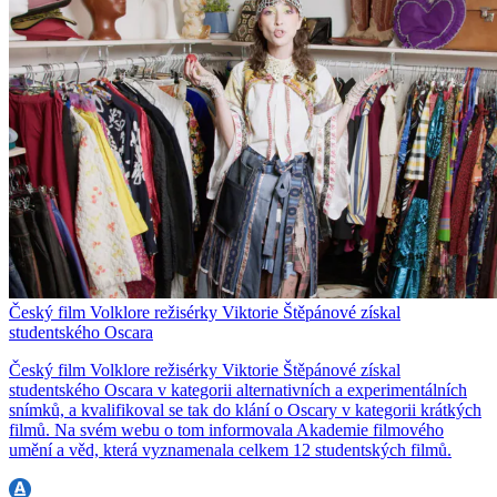
Český film Volklore režisérky Viktorie Štěpánové získal
studentského Oscara
Český film Volklore režisérky Viktorie Štěpánové získal
studentského Oscara v kategorii alternativních a experimentálních
snímků, a kvalifikoval se tak do klání o Oscary v kategorii krátkých
filmů. Na svém webu o tom informovala Akademie filmového
umění a věd, která vyznamenala celkem 12 studentských filmů.