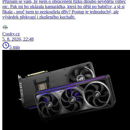
Přiznám se vám, že jsem o obráceném řízku dlouho nevěděla vůbec
nic. Pak mi ho ukázala kamarádka, která ho dělá po babičce, a já si
říkala - proč jsem to nezkoušela dřív? Postup je jednoduchý, ale
výsledek překvapí i zkušeného kuchaře.
Cooky.cz
5. 8. 2026, 22:48
5 min