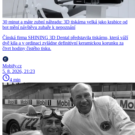
30 minut a máte zubní náhradu: 3D tiskárna velká jako krabice od
bot mění návštěvu zubaře k nepoznání
Čínská firma SHINING 3D Dental představila tiskárnu, která váží
dvě kila a v ordinaci zvládne definitivní keramickou korunku za
čtvrt hodiny čistého tisku.
Mobify.cz
5. 8. 2026, 21:23
4 min