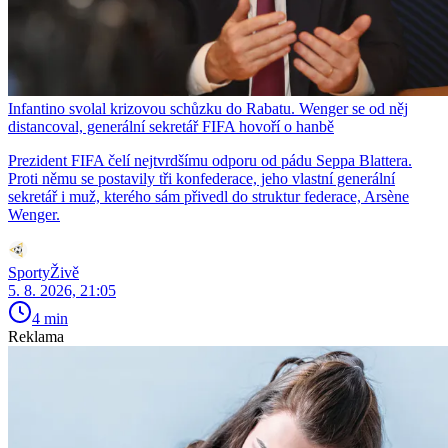
Infantino svolal krizovou schůzku do Rabatu. Wenger se od něj
distancoval, generální sekretář FIFA hovoří o hanbě
Prezident FIFA čelí nejtvrdšímu odporu od pádu Seppa Blattera.
Proti němu se postavily tři konfederace, jeho vlastní generální
sekretář i muž, kterého sám přivedl do struktur federace, Arsène
Wenger.
SportyŽivě
5. 8. 2026, 21:05
4 min
Reklama