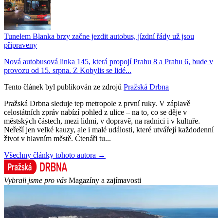
Tunelem Blanka brzy začne jezdit autobus, jízdní řády už jsou
připraveny
Nová autobusová linka 145, která propojí Prahu 8 a Prahu 6, bude v
provozu od 15. srpna. Z Kobylis se lidé...
Tento článek byl publikován ze zdrojů
Pražská Drbna
Pražská Drbna sleduje tep metropole z první ruky. V záplavě
celostátních zpráv nabízí pohled z ulice – na to, co se děje v
městských částech, mezi lidmi, v dopravě, na radnici i v kultuře.
Neřeší jen velké kauzy, ale i malé události, které utvářejí každodenní
život v hlavním městě. Čtenáři tu...
Všechny články tohoto autora →
Vybrali jsme pro vás
Magazíny a zajímavosti