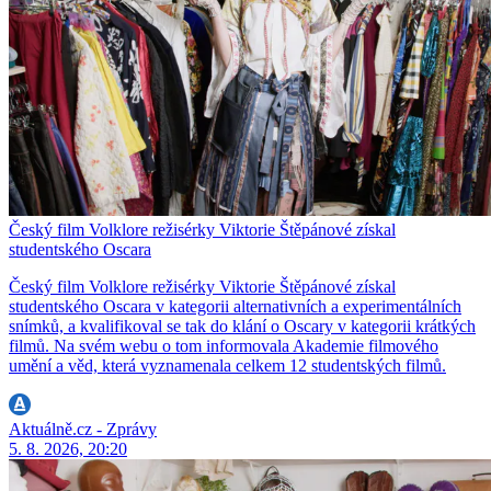
Český film Volklore režisérky Viktorie Štěpánové získal
studentského Oscara
Český film Volklore režisérky Viktorie Štěpánové získal
studentského Oscara v kategorii alternativních a experimentálních
snímků, a kvalifikoval se tak do klání o Oscary v kategorii krátkých
filmů. Na svém webu o tom informovala Akademie filmového
umění a věd, která vyznamenala celkem 12 studentských filmů.
Aktuálně.cz - Zprávy
5. 8. 2026, 20:20