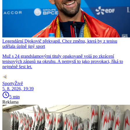
Legendární Djokovič překvapil. Chce změnu, která by z tenisu
udělala úplně jiný sport
Muž s 24 grandslamovými tituly opakovaně volá po zkrácení
tenisových zápasů na okruhu. A nemyslí to jako provokaci, říká to
nejméně šest let.
SportyŽivě
5. 8. 2026, 19:39
5 min
Reklama