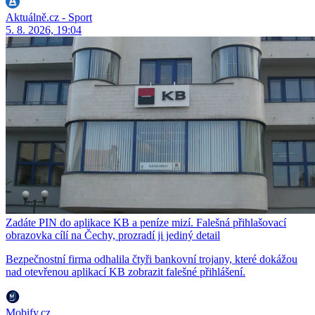
Aktuálně.cz - Sport
5. 8. 2026, 19:04
Zadáte PIN do aplikace KB a peníze mizí. Falešná přihlašovací
obrazovka cílí na Čechy, prozradí ji jediný detail
Bezpečnostní firma odhalila čtyři bankovní trojany, které dokážou
nad otevřenou aplikací KB zobrazit falešné přihlášení.
Mobify.cz