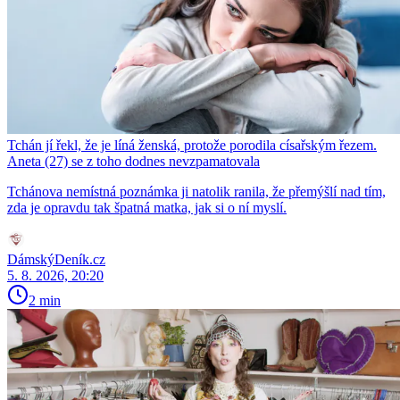
Tchán jí řekl, že je líná ženská, protože porodila císařským řezem.
Aneta (27) se z toho dodnes nevzpamatovala
Tchánova nemístná poznámka ji natolik ranila, že přemýšlí nad tím,
zda je opravdu tak špatná matka, jak si o ní myslí.
DámskýDeník.cz
5. 8. 2026, 20:20
2 min