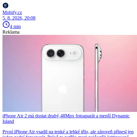
Mobify.cz
5. 8. 2026, 20:08
4 min
Reklama
iPhone Air 2 má dostat druhý 48Mpx fotoaparát a menší Dynamic
Island
První iPhone Air vsadil na tenké a lehké tělo, ale zároveň přinesl jen