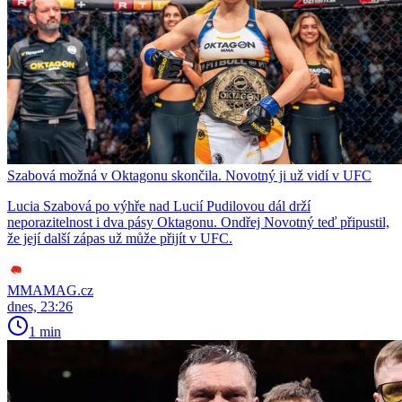
Szabová možná v Oktagonu skončila. Novotný ji už vidí v UFC
Lucia Szabová po výhře nad Lucií Pudilovou dál drží
neporazitelnost i dva pásy Oktagonu. Ondřej Novotný teď připustil,
že její další zápas už může přijít v UFC.
MMAMAG.cz
dnes, 23:26
1 min