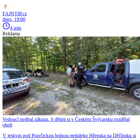
FAJNTIP.cz
dnes, 19:00
4 min
Reklama
Vedoucí nedbal zákazu. S dětmi si v Českém Švýcarsku rozdělal
oheň
V jeskyni pod Pravčickou bránou nedaleko Hřenska na Děčínsku si