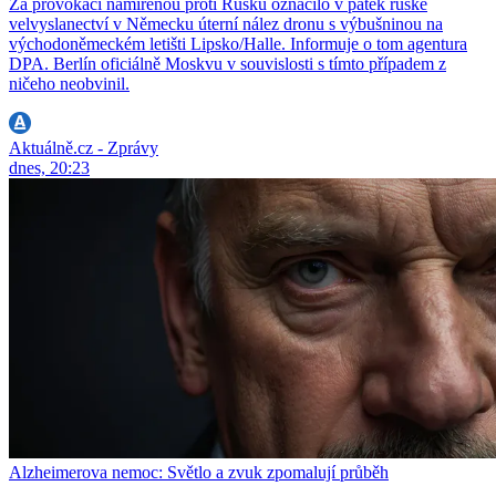
Za provokaci namířenou proti Rusku označilo v pátek ruské
velvyslanectví v Německu úterní nález dronu s výbušninou na
východoněmeckém letišti Lipsko/Halle. Informuje o tom agentura
DPA. Berlín oficiálně Moskvu v souvislosti s tímto případem z
ničeho neobvinil.
Aktuálně.cz - Zprávy
dnes, 20:23
Alzheimerova nemoc: Světlo a zvuk zpomalují průběh