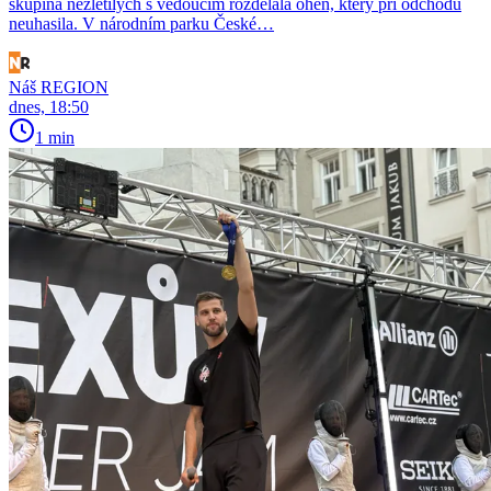
skupina nezletilých s vedoucím rozdělala oheň, který při odchodu
neuhasila. V národním parku České…
Náš REGION
dnes, 18:50
1 min