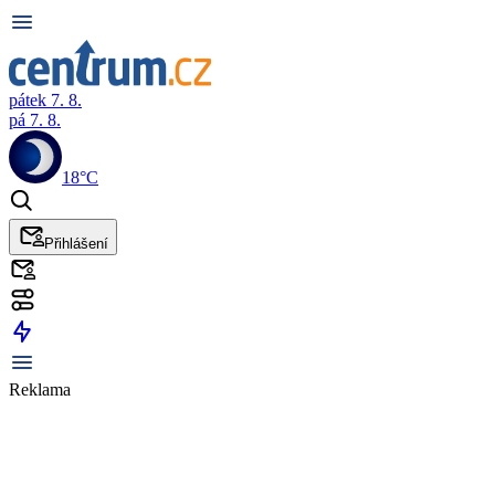
pátek 7. 8.
pá 7. 8.
18°C
Přihlášení
Reklama