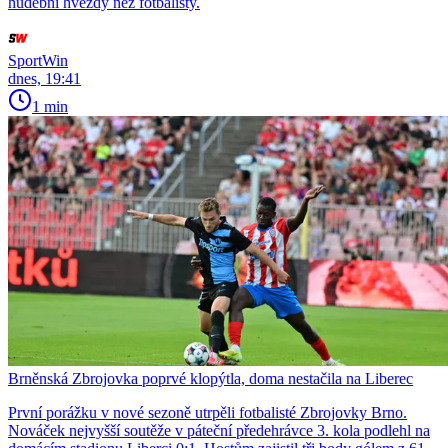
hudební hvězdy než fotbalisty.
SportWin
dnes, 19:41
1 min
Brněnská Zbrojovka poprvé klopýtla, doma nestačila na Liberec
První porážku v nové sezoně utrpěli fotbalisté Zbrojovky Brno.
Nováček nejvyšší soutěže v páteční předehrávce 3. kola podlehl na