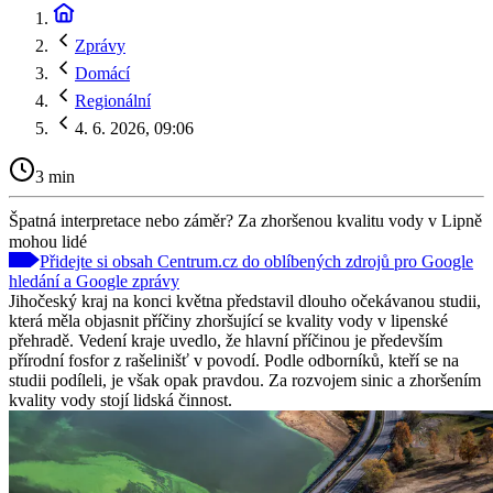
Zprávy
Domácí
Regionální
4. 6. 2026, 09:06
3 min
Špatná interpretace nebo záměr? Za zhoršenou kvalitu vody v Lipně
mohou lidé
Přidejte si obsah Centrum.cz do oblíbených zdrojů pro Google
hledání a Google zprávy
Jihočeský kraj na konci května představil dlouho očekávanou studii,
která měla objasnit příčiny zhoršující se kvality vody v lipenské
přehradě. Vedení kraje uvedlo, že hlavní příčinou je především
přírodní fosfor z rašelinišť v povodí. Podle odborníků, kteří se na
studii podíleli, je však opak pravdou. Za rozvojem sinic a zhoršením
kvality vody stojí lidská činnost.