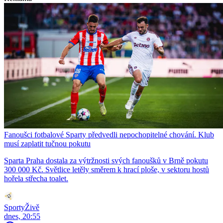
Fanoušci fotbalové Sparty předvedli nepochopitelné chování. Klub
musí zaplatit tučnou pokutu
Sparta Praha dostala za výtržnosti svých fanoušků v Brně pokutu
300 000 Kč. Světlice letěly směrem k hrací ploše, v sektoru hostů
hořela střecha toalet.
SportyŽivě
dnes, 20:55