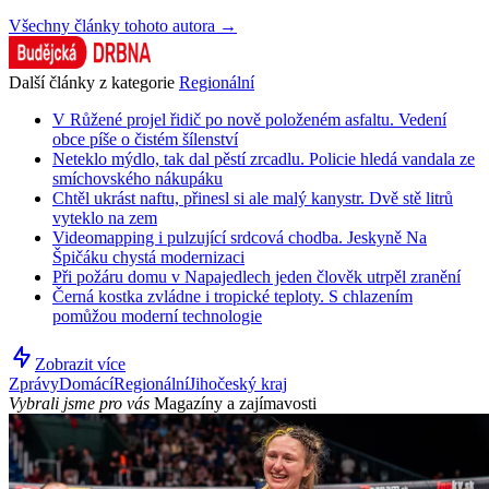
Všechny články tohoto autora →
Další články z kategorie
Regionální
V Růžené projel řidič po nově položeném asfaltu. Vedení
obce píše o čistém šílenství
Neteklo mýdlo, tak dal pěstí zrcadlu. Policie hledá vandala ze
smíchovského nákupáku
Chtěl ukrást naftu, přinesl si ale malý kanystr. Dvě stě litrů
vyteklo na zem
Videomapping i pulzující srdcová chodba. Jeskyně Na
Špičáku chystá modernizaci
Při požáru domu v Napajedlech jeden člověk utrpěl zranění
Černá kostka zvládne i tropické teploty. S chlazením
pomůžou moderní technologie
Zobrazit více
Zprávy
Domácí
Regionální
Jihočeský kraj
Vybrali jsme pro vás
Magazíny a zajímavosti