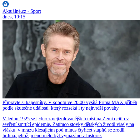
Aktuálně.cz - Sport
dnes, 19:15
Připravte si kapesníky. V sobotu ve 20:00 vysílá Prima MAX příběh
podle skutečné události, který rozseká i ty nejtvrdší povahy
V lednu 1925 se jedno z nejizolovanějších míst na Zemi ocitlo v
sevření smrtící epidemie. Zatímco stovky dětských životů visely na
vlásku, v mrazu klesajícím pod minus čtyřicet stupňů se zrodil
hrdina, jehož jméno mělo být vymazáno z historie.