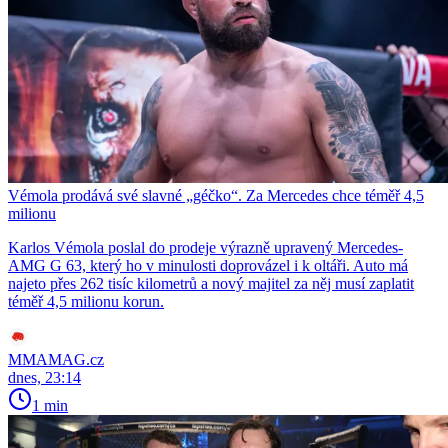
Vémola prodává své slavné „géčko“. Za Mercedes chce téměř 4,5
milionu
Karlos Vémola poslal do prodeje výrazně upravený Mercedes-
AMG G 63, který ho v minulosti doprovázel i k oltáři. Auto má
najeto přes 262 tisíc kilometrů a nový majitel za něj musí zaplatit
téměř 4,5 milionu korun.
MMAMAG.cz
dnes, 23:14
1 min