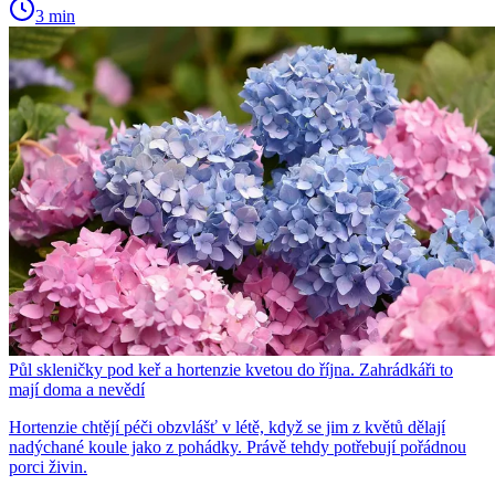
3 min
Půl skleničky pod keř a hortenzie kvetou do října. Zahrádkáři to
mají doma a nevědí
Hortenzie chtějí péči obzvlášť v létě, když se jim z květů dělají
nadýchané koule jako z pohádky. Právě tehdy potřebují pořádnou
porci živin.