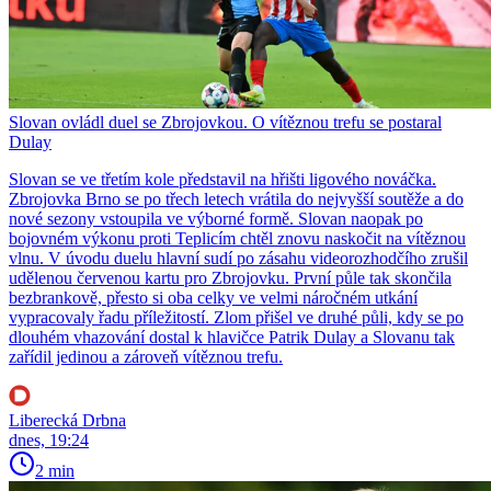
Slovan ovládl duel se Zbrojovkou. O vítěznou trefu se postaral
Dulay
Slovan se ve třetím kole představil na hřišti ligového nováčka.
Zbrojovka Brno se po třech letech vrátila do nejvyšší soutěže a do
nové sezony vstoupila ve výborné formě. Slovan naopak po
bojovném výkonu proti Teplicím chtěl znovu naskočit na vítěznou
vlnu. V úvodu duelu hlavní sudí po zásahu videorozhodčího zrušil
udělenou červenou kartu pro Zbrojovku. První půle tak skončila
bezbrankově, přesto si oba celky ve velmi náročném utkání
vypracovaly řadu příležitostí. Zlom přišel ve druhé půli, kdy se po
dlouhém vhazování dostal k hlavičce Patrik Dulay a Slovanu tak
zařídil jedinou a zároveň vítěznou trefu.
Liberecká Drbna
dnes, 19:24
2 min