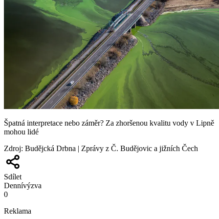
Špatná interpretace nebo záměr? Za zhoršenou kvalitu vody v Lipně
mohou lidé
Zdroj
:
Budějcká Drbna | Zprávy z Č. Budějovic a jižních Čech
Sdílet
Denní
výzva
0
Reklama