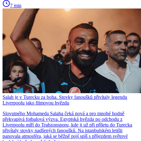
7 min
Salah je v Turecku za boha. Stovky fanoušků přivítaly legendu
Liverpoolu jako filmovou hvězdu
Slovutného Mohameda Salaha čeká nová a pro mnohé hodně
překvapivá fotbalová výzva. Egyptská hvězda po odchodu z
Liverpoolu míří do Trabzonsporu, kde ji už při příletu do Turecka
přivítaly stovky nadšených fanoušků. Na istanbulském letišti
panovala atmosféra, jaká se běžně pojí spíš s příjezdem světové