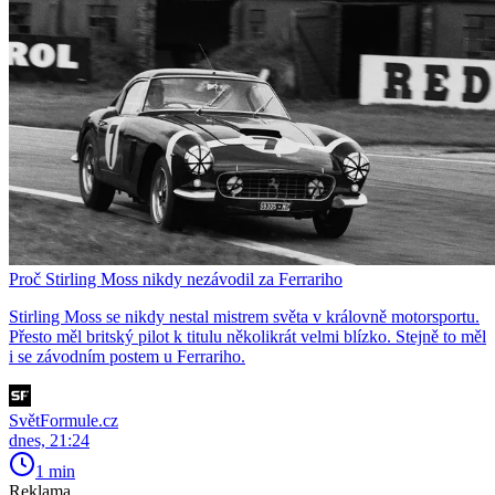
Proč Stirling Moss nikdy nezávodil za Ferrariho
Stirling Moss se nikdy nestal mistrem světa v královně motorsportu.
Přesto měl britský pilot k titulu několikrát velmi blízko. Stejně to měl
i se závodním postem u Ferrariho.
SvětFormule.cz
dnes, 21:24
1 min
Reklama