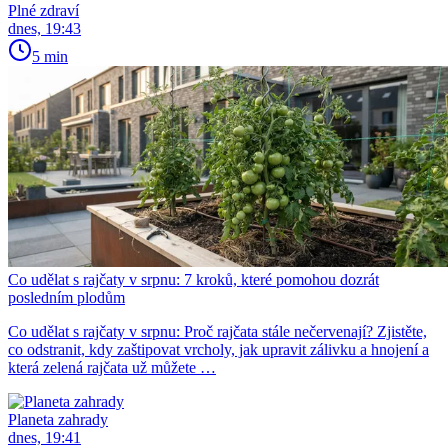
Plné zdraví
dnes, 19:43
5 min
Co udělat s rajčaty v srpnu: 7 kroků, které pomohou dozrát
posledním plodům
Co udělat s rajčaty v srpnu: Proč rajčata stále nečervenají? Zjistěte,
co odstranit, kdy zaštipovat vrcholy, jak upravit zálivku a hnojení a
která zelená rajčata už můžete …
Planeta zahrady
dnes, 19:41