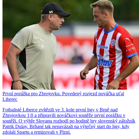
První porážka pro Zbrojovku. Povedený rozjezd nováčka uťal
Liberec
Fotbalisté Liberce zvítězili ve 3. kole první ligy v Brně nad
Zbrojovkou 1:0 a připravili nováčkovi soutěže první porážku v
soutěži. O výhře Slovanu rozhodl po hodině hry slovenský záložník
Patrik Dulay. Brňané tak nenavázali na výtečný start do ligy, kdy
zdolali Spartu a remizovali v Plzni.