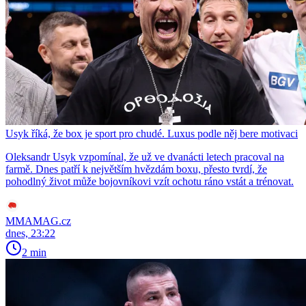
Usyk říká, že box je sport pro chudé. Luxus podle něj bere motivaci
Oleksandr Usyk vzpomínal, že už ve dvanácti letech pracoval na
farmě. Dnes patří k největším hvězdám boxu, přesto tvrdí, že
pohodlný život může bojovníkovi vzít ochotu ráno vstát a trénovat.
MMAMAG.cz
dnes, 23:22
2 min