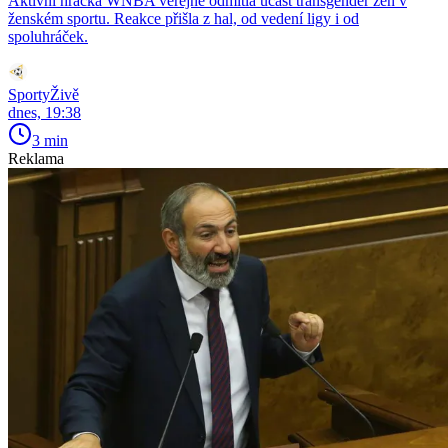
Aktivní hráčka WNBA veřejně odmítla účast transgender žen v
ženském sportu. Reakce přišla z hal, od vedení ligy i od
spoluhráček.
SportyŽivě
dnes, 19:38
3 min
Reklama