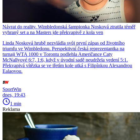
Návrat do reality. Wimbledonská šampionka Nosková ztratila téměř
vyhraný set a na Masters jde překvapivě z kola ven
Linda Nosková hrubě nezvládla svůj první zápas od životního
triumfu ve Wimbledonu. Perspektivní česká reprezentantka na
turnaji WTA 1000 v Torontu podlehla Američance Caty
McNallyové 6:7, 1:6, když v úvodní sadě neudržela vedení 5:1.
Překvapivá vítězka se ve třetím kole utká s Filipínkou Alexandrou
Ealaovou.
SportWin
dnes, 19:43
1 min
Reklama