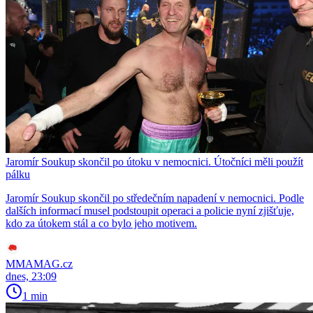
Jaromír Soukup skončil po útoku v nemocnici. Útočníci měli použít
pálku
Jaromír Soukup skončil po středečním napadení v nemocnici. Podle
dalších informací musel podstoupit operaci a policie nyní zjišťuje,
kdo za útokem stál a co bylo jeho motivem.
MMAMAG.cz
dnes, 23:09
1 min