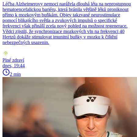
Léčba Alzheimerovy nemoci narážela dlouhá léta na neprostupnou
hematoencefalickou bariéru, která bránila většině léků proniknout
přímo k mozkovým buňkám. Objev takzvané neurostimulace
pomocí blikajícího světla a zvukových impulsů o specifické
frekvenci však přináší zcela nový pohled na možnost regenerace.
Vědci zjistili, že synchronizace mozkových vln na frekvenci 40
Hertzů dokáže stimulovat imunitní buňky v mozku k čištění
nebezpečných usazenin.
Plné zdraví
dnes, 19:44
2 min