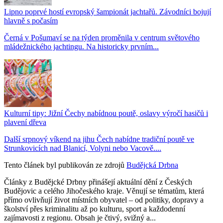
Lipno poprvé hostí evropský šampionát jachtařů. Závodníci bojují
hlavně s počasím
Černá v Pošumaví se na týden proměnila v centrum světového
mládežnického jachtingu. Na historicky prvním...
Kulturní tipy: Jižní Čechy nabídnou poutě, oslavy výročí hasičů i
plavení dřeva
Další srpnový víkend na jihu Čech nabídne tradiční poutě ve
Strunkovicích nad Blanicí, Volyni nebo Vacově....
Tento článek byl publikován ze zdrojů
Budějcká Drbna
Články z Budějcké Drbny přinášejí aktuální dění z Českých
Budějovic a celého Jihočeského kraje. Věnují se tématům, která
přímo ovlivňují život místních obyvatel – od politiky, dopravy a
školství přes kriminalitu až po kulturu, sport a každodenní
zajímavosti z regionu. Obsah je čtivý, svižný a...