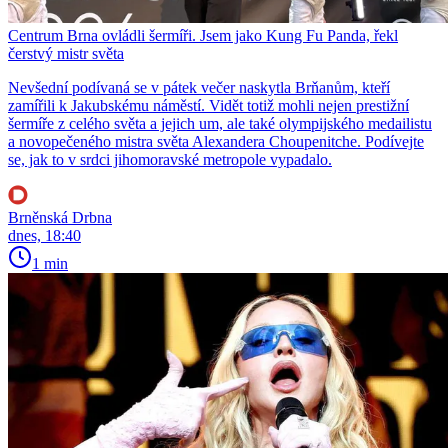
Centrum Brna ovládli šermíři. Jsem jako Kung Fu Panda, řekl
čerstvý mistr světa
Nevšední podívaná se v pátek večer naskytla Brňanům, kteří
zamířili k Jakubskému náměstí. Vidět totiž mohli nejen prestižní
šermíře z celého světa a jejich um, ale také olympijského medailistu
a novopečeného mistra světa Alexandera Choupenitche. Podívejte
se, jak to v srdci jihomoravské metropole vypadalo.
Brněnská Drbna
dnes, 18:40
1 min