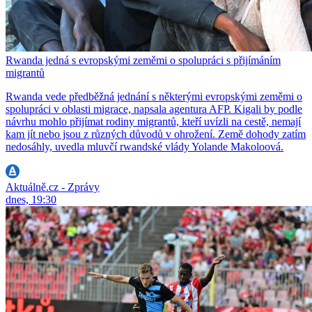
Rwanda jedná s evropskými zeměmi o spolupráci s přijímáním
migrantů
Rwanda vede předběžná jednání s některými evropskými zeměmi o
spolupráci v oblasti migrace, napsala agentura AFP. Kigali by podle
návrhu mohlo přijímat rodiny migrantů, kteří uvízli na cestě, nemají
kam jít nebo jsou z různých důvodů v ohrožení. Země dohody zatím
nedosáhly, uvedla mluvčí rwandské vlády Yolande Makoloová.
Aktuálně.cz - Zprávy
dnes, 19:30