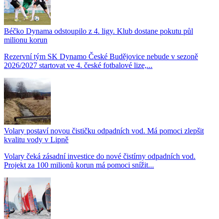
Béčko Dynama odstoupilo z 4. ligy. Klub dostane pokutu půl
milionu korun
Rezervní tým SK Dynamo České Budějovice nebude v sezoně
2026/2027 startovat ve 4. české fotbalové lize,...
Volary postaví novou čističku odpadních vod. Má pomoci zlepšit
kvalitu vody v Lipně
Volary čeká zásadní investice do nové čistírny odpadních vod.
Projekt za 100 milionů korun má pomoci snížit...