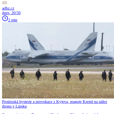
adbz.cz
dnes, 20:50
2 min
Protiruská hysterie a provokace z Kyjeva, reaguje Kreml na nález
dronu v Lipsku