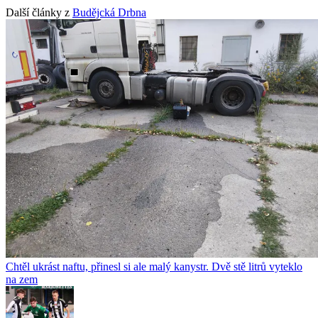
Další články z
Budějcká Drbna
Chtěl ukrást naftu, přinesl si ale malý kanystr. Dvě stě litrů vyteklo
na zem