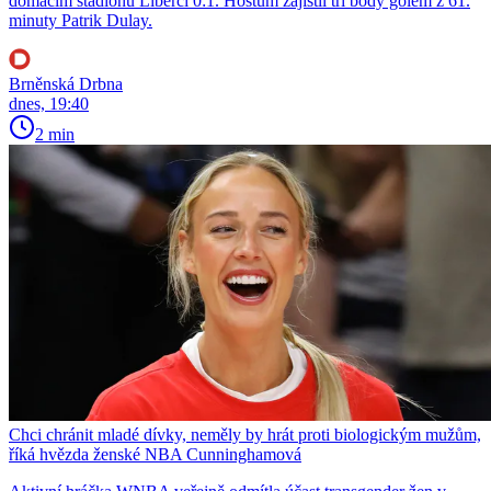
domácím stadionu Liberci 0:1. Hostům zajistil tři body gólem z 61.
minuty Patrik Dulay.
Brněnská Drbna
dnes, 19:40
2 min
Chci chránit mladé dívky, neměly by hrát proti biologickým mužům,
říká hvězda ženské NBA Cunninghamová