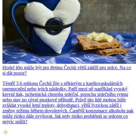
Horké léto může být pro třetinu Čechů větší zátěží pro srdce. Na co
si dát pozor?
Téměř 3,6 milionu Čechů žije s některým z kardiovaskulárních
onemocnění nebo jejich následky. Patří mezi ně například vysoký
krevní tlak, ischemická choroba srdeční, porucha srdečního rytmu
nebo stav po cévní mozkové příhodě. Právě tito lidé mohou hůře
zvládat vysoké letní teploty, dehydrataci, větší fyzickou zátěž i
změny režimu během dovolených. Častější konzumace alkoholu pak
může riziko dále zvyšovat. Jak tedy riziko problémů se srdcem co
nejvíc snížit?