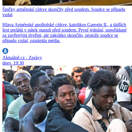
Špičky arménské církve skončily před soudem. Soudce se případu
vzdal
Hlava Arménské apoštolské církve, katolikos Garegin II., a dalších
šest prelátů v pátek stanuli před soudem. První jednání, uspořádané
za zavřenými dveřmi, ale zakrátko skončilo, protože soudce se
případu vzdal, oznámila média.
Aktuálně.cz - Zprávy
dnes, 19:30