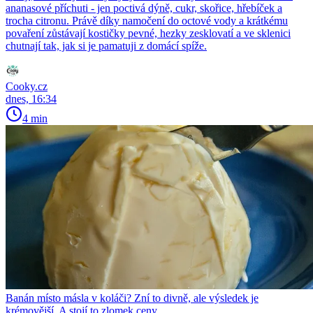
ananasové příchuti - jen poctivá dýně, cukr, skořice, hřebíček a
trocha citronu. Právě díky namočení do octové vody a krátkému
povaření zůstávají kostičky pevné, hezky zesklovatí a ve sklenici
chutnají tak, jak si je pamatuji z domácí spíže.
Cooky.cz
dnes, 16:34
4 min
Banán místo másla v koláči? Zní to divně, ale výsledek je
krémovější. A stojí to zlomek ceny