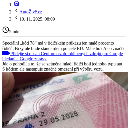
AutoŽivě.cz
10. 11. 2025, 08:09
5 min
Speciální „kód 78“ má v řidičském průkazu jen malé procento
řidičů. Brzy ale bude standardem po celé EU. Máte ho? A co značí?
Přidejte si obsah Centrum.cz do oblíbených zdrojů pro Google
hledání a Google zprávy
Jde o pohodlí a to, že se zejména mladí řidiči bojí jednoho typu aut.
S kódem ale nastupuje značné omezení při výběru vozu.