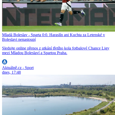
Mladá Boleslav - Sparta 0:0. Haraslín ani Kuchta za Letenské v
Boleslavi nenastoupí
Sledujte online přenos z utkání třetího kola fotbalové Chance Ligy
mezi Mladou Boleslaví a Spartou Praha.
Aktuálně.cz - Sport
dnes, 17:48