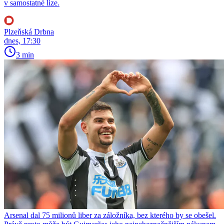
v samostatné lize.
Plzeňská Drbna
dnes, 17:30
3 min
Arsenal dal 75 milionů liber za záložníka, bez kterého by se obešel.