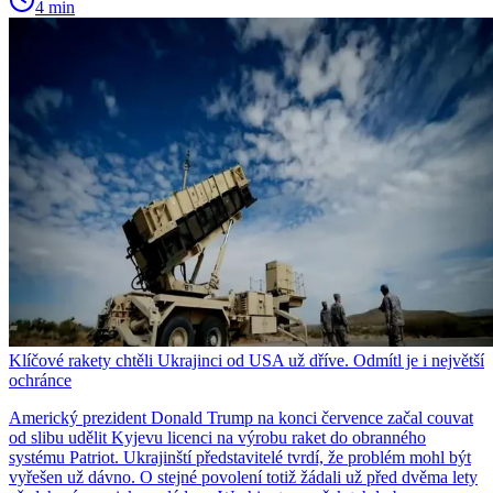
4 min
Klíčové rakety chtěli Ukrajinci od USA už dříve. Odmítl je i největší
ochránce
Americký prezident Donald Trump na konci července začal couvat
od slibu udělit Kyjevu licenci na výrobu raket do obranného
systému Patriot. Ukrajinští představitelé tvrdí, že problém mohl být
vyřešen už dávno. O stejné povolení totiž žádali už před dvěma lety