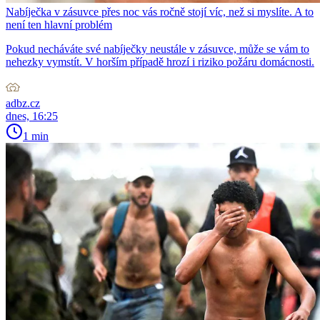
Nabíječka v zásuvce přes noc vás ročně stojí víc, než si myslíte. A to
není ten hlavní problém
Pokud necháváte své nabíječky neustále v zásuvce, může se vám to
nehezky vymstít. V horším případě hrozí i riziko požáru domácnosti.
adbz.cz
dnes, 16:25
1 min