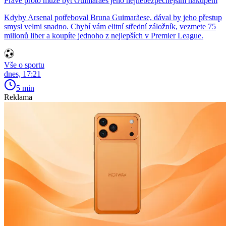
Právě proto může být Guimarães jeho nejnebezpečnějším nákupem
Kdyby Arsenal potřeboval Bruna Guimarãese, dával by jeho přestup
smysl velmi snadno. Chybí vám elitní střední záložník, vezmete 75
milionů liber a koupíte jednoho z nejlepších v Premier League.
Vše o sportu
dnes, 17:21
5 min
Reklama