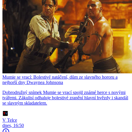
Mumie se vrací: Bolestivé natáčení, dům ze slavného hororu a
nejhorší dny Dwaynea Johnsona
Dobrodružný snímek Mumie se vrací spojil známé herce s novými
tvářemi. Zákulisí odhaluje bolestivé zranění hlavní hvězdy i skandál
se slavným skladatelem.
V Telce
dnes, 16:50