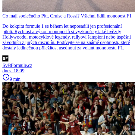
Co mají společného Pitt, Cruise a Rossi? Všichni řídili monopost F1
Do kokpitu formule 1 se během let neposadili jen profesionální
piloti. Rychlost a výkon monopostů si vyzkoušely také hvězdy
Hollywoodu, motocyklové legendy, rallyoví šampioni nebo úspěšní
závodníci z jiných disciplín. Podívejte se na známé osobnosti, které
dostaly jedinečnou příležitost usednout za volant monopostu F1.
SvětFormule.cz
dnes, 18:09
9 min