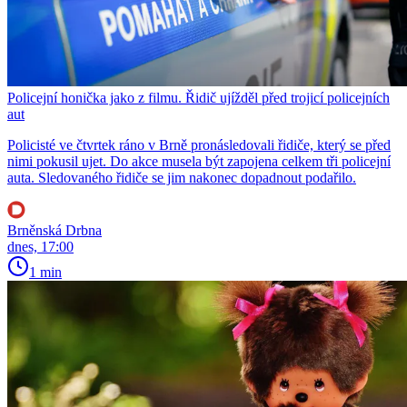
Policejní honička jako z filmu. Řidič ujížděl před trojicí policejních
aut
Policisté ve čtvrtek ráno v Brně pronásledovali řidiče, který se před
nimi pokusil ujet. Do akce musela být zapojena celkem tři policejní
auta. Sledovaného řidiče se jim nakonec dopadnout podařilo.
Brněnská Drbna
dnes, 17:00
1 min