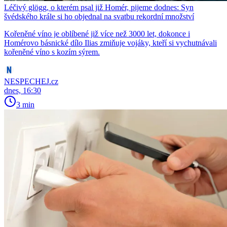
Léčivý glögg, o kterém psal již Homér, pijeme dodnes: Syn
švédského krále si ho objednal na svatbu rekordní množství
Kořeněné víno je oblíbené již více než 3000 let, dokonce i
Homérovo básnické dílo Ilias zmiňuje vojáky, kteří si vychutnávali
kořeněné víno s kozím sýrem.
NESPECHEJ.cz
dnes, 16:30
3 min