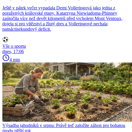
Ještě v pátek večer vypadala Demi Volleringová jako jedna z
poražených královské etapy. Katarzyna Niewiadoma-Phinney
zaútočila více než devět kilometrů před vrcholem Mont Ventoux,
dojela si pro vítězství a žlutý dres a Volleringové nechala
patnáctisekundový deficit.
Vše o sportu
dnes, 17:06
4 min
Výsadba jahodníků v srpnu: Právě teď založíte záhon pro bohatou
úrodu příští rok