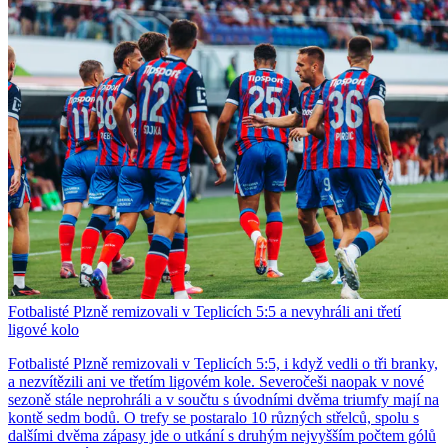
Fotbalisté Plzně remizovali v Teplicích 5:5 a nevyhráli ani třetí
ligové kolo
Fotbalisté Plzně remizovali v Teplicích 5:5, i když vedli o tři branky,
a nezvítězili ani ve třetím ligovém kole. Severočeši naopak v nové
sezoně stále neprohráli a v součtu s úvodními dvěma triumfy mají na
kontě sedm bodů. O trefy se postaralo 10 různých střelců, spolu s
dalšími dvěma zápasy jde o utkání s druhým nejvyšším počtem gólů