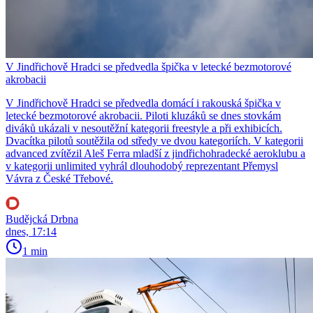
V Jindřichově Hradci se předvedla špička v letecké bezmotorové
akrobacii
V Jindřichově Hradci se předvedla domácí i rakouská špička v
letecké bezmotorové akrobacii. Piloti kluzáků se dnes stovkám
diváků ukázali v nesoutěžní kategorii freestyle a při exhibicích.
Dvacítka pilotů soutěžila od středy ve dvou kategoriích. V kategorii
advanced zvítězil Aleš Ferra mladší z jindřichohradecké aeroklubu a
v kategorii unlimited vyhrál dlouhodobý reprezentant Přemysl
Vávra z České Třebové.
Budějcká Drbna
dnes, 17:14
1 min