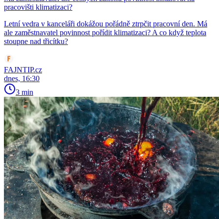
pracovišti klimatizaci?
Letní vedra v kanceláři dokážou pořádně ztrpčit pracovní den. Má
ale zaměstnavatel povinnost pořídit klimatizaci? A co když teplota
stoupne nad třicítku?
FAJNTIP.cz
dnes, 16:30
3 min