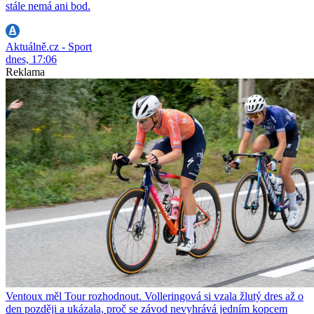
stále nemá ani bod.
Aktuálně.cz - Sport
dnes, 17:06
Reklama
Ventoux měl Tour rozhodnout. Volleringová si vzala žlutý dres až o
den později a ukázala, proč se závod nevyhrává jedním kopcem