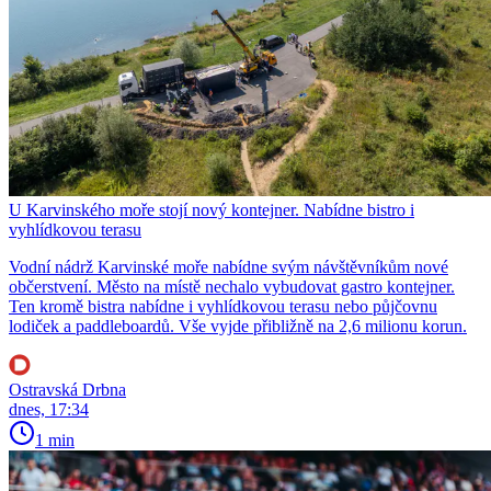
U Karvinského moře stojí nový kontejner. Nabídne bistro i
vyhlídkovou terasu
Vodní nádrž Karvinské moře nabídne svým návštěvníkům nové
občerstvení. Město na místě nechalo vybudovat gastro kontejner.
Ten kromě bistra nabídne i vyhlídkovou terasu nebo půjčovnu
lodiček a paddleboardů. Vše vyjde přibližně na 2,6 milionu korun.
Ostravská Drbna
dnes, 17:34
1 min