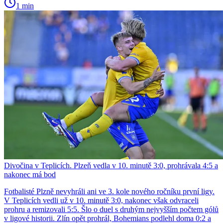
1 min
Divočina v Teplicích. Plzeň vedla v 10. minutě 3:0, prohrávala 4:5 a
nakonec má bod
Fotbalisté Plzně nevyhráli ani ve 3. kole nového ročníku první ligy.
V Teplicích vedli už v 10. minutě 3:0, nakonec však odvraceli
prohru a remizovali 5:5. Šlo o duel s druhým nejvyšším počtem gólů
v ligové historii. Zlín opět prohrál, Bohemians podlehl doma 0:2 a