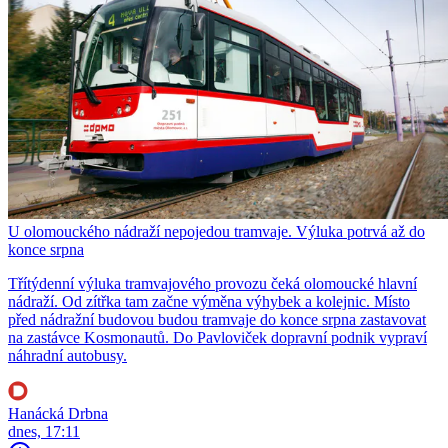
U olomouckého nádraží nepojedou tramvaje. Výluka potrvá až do
konce srpna
Třítýdenní výluka tramvajového provozu čeká olomoucké hlavní
nádraží. Od zítřka tam začne výměna výhybek a kolejnic. Místo
před nádražní budovou budou tramvaje do konce srpna zastavovat
na zastávce Kosmonautů. Do Pavloviček dopravní podnik vypraví
náhradní autobusy.
Hanácká Drbna
dnes, 17:11