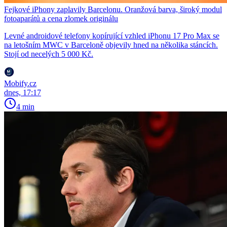
Fejkové iPhony zaplavily Barcelonu. Oranžová barva, široký modul
fotoaparátů a cena zlomek originálu
Levné androidové telefony kopírující vzhled iPhonu 17 Pro Max se
na letošním MWC v Barceloně objevily hned na několika stáncích.
Stojí od necelých 5 000 Kč.
Mobify.cz
dnes, 17:17
4 min