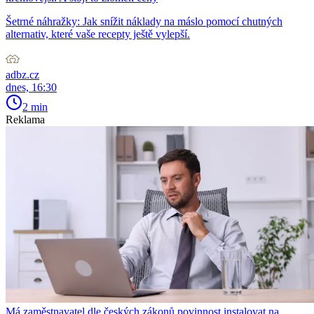
Šetrné náhražky: Jak snížit náklady na máslo pomocí chutných
alternativ, které vaše recepty ještě vylepší.
adbz.cz
dnes, 16:30
2 min
Reklama
Má zaměstnavatel dle českých zákonů povinnost instalovat na