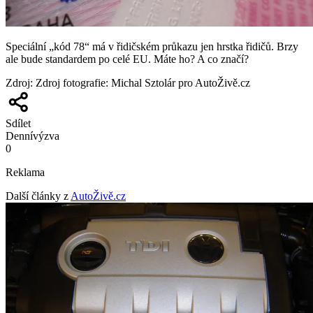
Speciální „kód 78“ má v řidičském průkazu jen hrstka řidičů. Brzy
ale bude standardem po celé EU. Máte ho? A co značí?
Zdroj
:
Zdroj fotografie: Michal Sztolár pro AutoŽivě.cz
Sdílet
Denní
výzva
0
Reklama
Další články z
AutoŽivě.cz