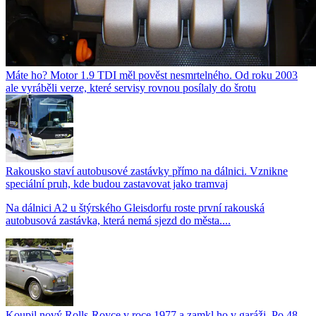
Máte ho? Motor 1.9 TDI měl pověst nesmrtelného. Od roku 2003
ale vyráběli verze, které servisy rovnou posílaly do šrotu
Rakousko staví autobusové zastávky přímo na dálnici. Vznikne
speciální pruh, kde budou zastavovat jako tramvaj
Na dálnici A2 u štýrského Gleisdorfu roste první rakouská
autobusová zastávka, která nemá sjezd do města....
Koupil nový Rolls-Royce v roce 1977 a zamkl ho v garáži. Po 48