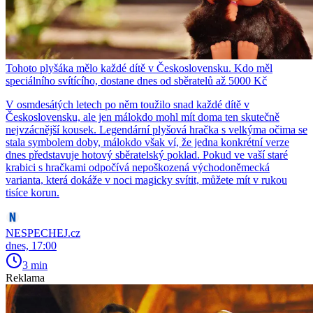
Tohoto plyšáka mělo každé dítě v Československu. Kdo měl
speciálního svítícího, dostane dnes od sběratelů až 5000 Kč
V osmdesátých letech po něm toužilo snad každé dítě v
Československu, ale jen málokdo mohl mít doma ten skutečně
nejvzácnější kousek. Legendární plyšová hračka s velkýma očima se
stala symbolem doby, málokdo však ví, že jedna konkrétní verze
dnes představuje hotový sběratelský poklad. Pokud ve vaší staré
krabici s hračkami odpočívá nepoškozená východoněmecká
varianta, která dokáže v noci magicky svítit, můžete mít v rukou
tisíce korun.
NESPECHEJ.cz
dnes, 17:00
3 min
Reklama