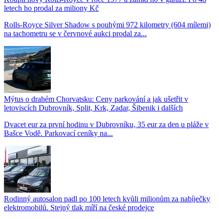
letech ho prodal za miliony Kč
Rolls-Royce Silver Shadow s pouhými 972 kilometry (604 mílemi)
na tachometru se v červnové aukci prodal za...
Mýtus o drahém Chorvatsku: Ceny parkování a jak ušetřit v
letoviscích Dubrovník, Split, Krk, Zadar, Šibenik i dalších
Dvacet eur za první hodinu v Dubrovníku, 35 eur za den u pláže v
Bašce Vodě. Parkovací ceníky na...
Rodinný autosalon padl po 100 letech kvůli milionům za nabíječky
elektromobilů. Stejný tlak míří na české prodejce