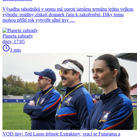
Výsadba jahodníků v srpnu má oproti jarnímu termínu jednu velkou
výhodu: rostliny získají dostatek času k zakořenění. Díky tomu
mohou příští rok vytvořit silné trsy …
Planeta zahrady
dnes, 17:05
3 min
VOD tipy: Ted Lasso trénuje Extraktory, vrací se Futurama a