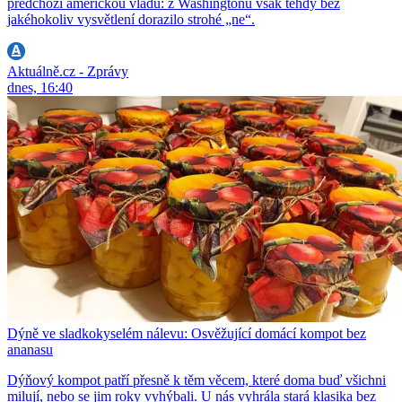
předchozí americkou vládu: z Washingtonu však tehdy bez
jakéhokoliv vysvětlení dorazilo strohé „ne“.
Aktuálně.cz - Zprávy
dnes, 16:40
Dýně ve sladkokyselém nálevu: Osvěžující domácí kompot bez
ananasu
Dýňový kompot patří přesně k těm věcem, které doma buď všichni
milují, nebo se jim roky vyhýbali. U nás vyhrála stará klasika bez