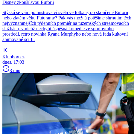
Disney zkouší svou Euforii
Stýská se vám po mistrovství světa ve fotbale, po skončené Euforii
nebo zlatém věku Futuramy? Pak vás možná potěšíme shrnutím těch
nejvýznamnějších týdenních premiér na tuzemských streamovacích
službách, v nichž nechybí úspěšná komedie ze sportovního
prostředí, retro novinka Ryana Murphyho nebo nová řada kultovní
animované sci-fi.
Kinobox.cz
dnes, 17:03
3 min