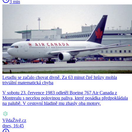
3 min
Letadlu se začalo chovat divně. Za 63 minut čiré hrůzy mohla
triviální matematická chyba
V sobotu 23. července 1983 odletěl Boeing 767 Air Canada z
Montrealu s necelou polovinou paliva, které posádka předpokládala
na palubě. V cestovní hladině mu zhasly oba motory.
VědaŽivě.cz
dnes, 16:45