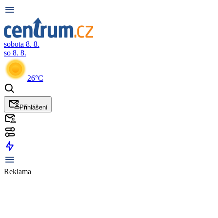
sobota 8. 8.
so 8. 8.
26°C
Přihlášení
Reklama