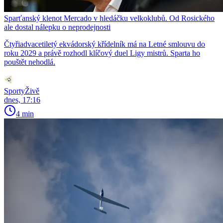
Sparťanský klenot Mercado v hledáčku velkoklubů. Od Rosického
ale dostal nálepku o neprodejnosti
Čtyřiadvacetiletý ekvádorský křídelník má na Letné smlouvu do
roku 2029 a právě rozhodl klíčový duel Ligy mistrů. Sparta ho
pouštět nehodlá.
SportyŽivě
dnes, 17:16
4 min