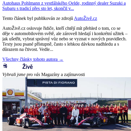
Autohaus Pohlmann z vestfálského Oelde, rodinný dealer Suzuki a
Subaru s tradicí přes sto let, skončil v...
Tento článek byl publikován ze zdrojů
AutoŽivě.cz
AutoŽivě.cz oslovuje řidiče, kteří chtějí mít přehled o tom, co se
děje v automobilovém světě, ale zároveň hledají i konkrétní užitek –
jak ušetřit, vybrat správný vůz nebo se vyznat v nových pravidlech.
Texty jsou psané přístupně, často s lehkou dávkou nadhledu a s
důrazem na čtivost. Vedle...
Všechny články tohoto autora →
Vybrali jsme pro vás
Magazíny a zajímavosti