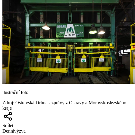
ilustrační foto
Zdroj
:
Ostravská Drbna - zprávy z Ostravy a Moravskoslezského
kraje
Sdílet
Denní
výzva