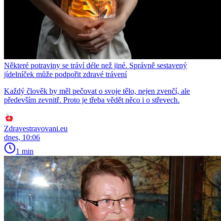
Některé potraviny se tráví déle než jiné. Správně sestavený
jídelníček může podpořit zdravé trávení
Každý člověk by měl pečovat o svoje tělo, nejen zvenčí, ale
především zevnitř. Proto je třeba vědět něco i o střevech.
Zdravestravovani.eu
dnes, 10:06
1 min