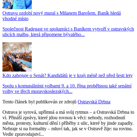
Ostravu ozdobí nový mural s Milanem Barošem. Baník hledá
vhodné místo
Společnost Radegast ve spolupráci s Baníkem vytvoří v ostravských
ulicích malbu, která připomene bývalého...
Kdo zabojuje o Senát? Kandidátů je v kraji méně než před šesti lety
Spolu s komunálními volbami 9. a 10. října proběhnou také senátní
volby ve třech moravskoslezských...
Tento článek byl publikován ze zdrojů
Ostravská Drbna
Ostrava je syrová, upřímná a má svůj rytmus – a Ostravská Drbna to
ví. Přináší zprávy, které jdou rovnou k věci: nehody, rozhodnutí
města, protesty, kulturní dění i příběhy z ulic, které by jinde zapadly.
Nehraje si na formality – mluví tak, jak se v Ostravě žije: na rovinu.
Vedle zpravodajství...