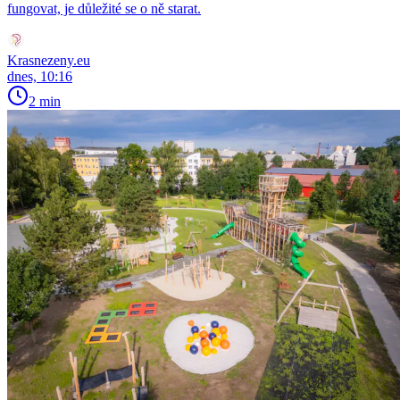
fungovat, je důležité se o ně starat.
Krasnezeny.eu
dnes, 10:16
2 min