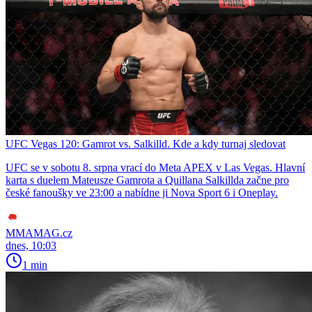
UFC Vegas 120: Gamrot vs. Salkilld. Kde a kdy turnaj sledovat
UFC se v sobotu 8. srpna vrací do Meta APEX v Las Vegas. Hlavní
karta s duelem Mateusze Gamrota a Quillana Salkillda začne pro
české fanoušky ve 23:00 a nabídne ji Nova Sport 6 i Oneplay.
MMAMAG.cz
dnes, 10:03
1 min