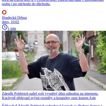
srubu i po odchodu do důchodu.
Hradecká Drbna
dnes, 10:02
1 min
Zdeněk Pohlreich našel svůj vysněný dům náhodou na internetu.
Kuchyně překvapí svými rozměry a koupelny zase kusem Asie
Šéfkuchař Zdeněk Pohlreich vybudoval kousek za Prahou domov s