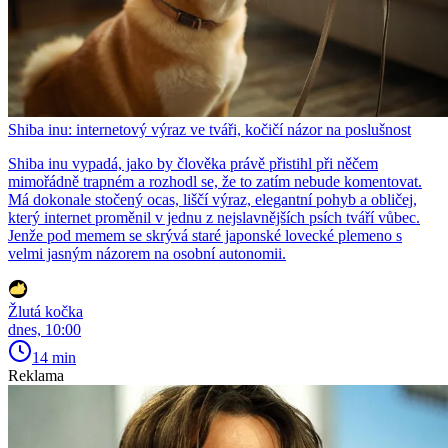
Shiba inu: internetový výraz ve tváři, kočičí názor na poslušnost
Shiba inu vypadá, jako by člověka právě přistihl při něčem
mimořádně trapném a rozhodl se, že to zatím nebude komentovat.
Má dokonale stočený ocas, liščí výraz, elegantní pohyb a obličej,
který internet proměnil v jednu z nejslavnějších psích tváří vůbec.
Jenže pod memem se skrývá staré japonské lovecké plemeno s
velmi jasným názorem na osobní autonomii.
Žlutá kočka
dnes, 10:00
14 min
Reklama