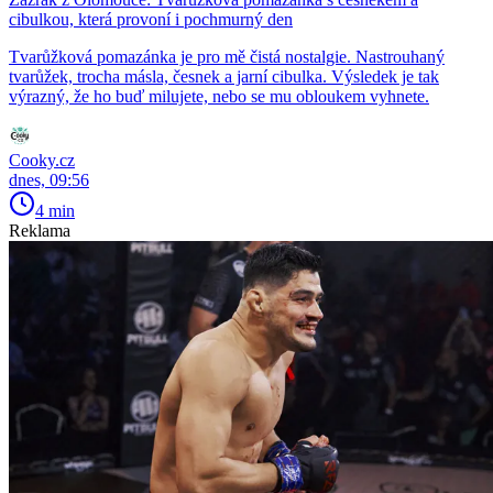
cibulkou, která provoní i pochmurný den
Tvarůžková pomazánka je pro mě čistá nostalgie. Nastrouhaný
tvarůžek, trocha másla, česnek a jarní cibulka. Výsledek je tak
výrazný, že ho buď milujete, nebo se mu obloukem vyhnete.
Cooky.cz
dnes, 09:56
4 min
Reklama