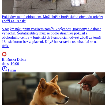
Pokladny minul obloukem. Muž chtěl z brněnského obchodu odvézt
zboží za 18 tisíc
S plným nákupním vozíkem zamířil k východu, pokladny ale úplně
vynechal. Šestatřicetiletý muž se podle strážníků pokusil z
obchodního centra v brněnských Ivanovicích odvézt zboží za téměř
18 tisíc korun bez zaplacení. Když ho zastavila ostraha, dal se na
útěk.
Brněnská Drbna
dnes, 10:00
1 min