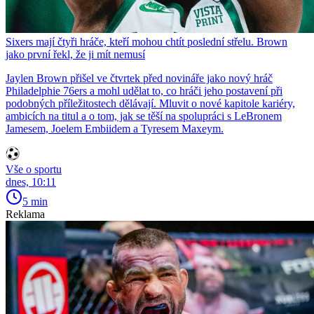
Sixers mají čtyři hráče, kteří mohou chtít poslední střelu. Brown
jako první řekl, že ji mít nemusí
Jaylen Brown přišel ve čtvrtek před novináře jako nový hráč
Philadelphie 76ers a mohl udělat to, co hráči jeho postavení při
podobných příležitostech dělávají. Mluvit o nové kapitole kariéry,
ambicích na titul a o tom, jak se těší na spolupráci s LeBronem
Jamesem, Joelem Embiidem a Tyresem Maxeym.
Vše o sportu
dnes, 10:11
5 min
Reklama