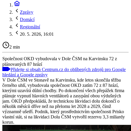
Zprávy
Domácí
Regionální
20. 5. 2026, 16:01
2 min
Společnost OKD vybudovala v Dole ČSM na Karvinsku 72 z
plánovaných 87 hrází
Přidejte si obsah Centrum.cz do oblíbených zdrojů pro Google
hledání a Google zprávy
V Dole ČSM ve Stonavě na Karvinsku, kde letos skončila těžba
černého uhlí, vybudovala společnost OKD zatím 72 z 87 hrází,
kterými uzavírá důlní chodby. Po dokončení všech přepážek firma
plánuje vypnutí hlavních ventilátorů a zasypání obou výdušných
jam. OKD předpokládá, že technickou likvidaci dolu dokončí o
několik měsíců dříve než na přelomu let 2028 a 2029, čímž
významně ušetří. Podnik, který prostřednictvím společnosti Prisko
vlastní stát, si na likvidaci Dolu ČSM vytvořil rezervu 3,3 miliardy
korun.