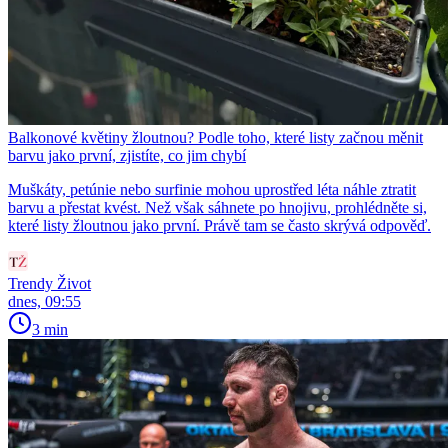
Balkonové květiny žloutnou? Podle toho, které listy začnou měnit
barvu jako první, zjistíte, co jim chybí
Muškáty, petúnie nebo surfinie mohou uprostřed léta náhle ztratit
barvu a přestat kvést. Než však sáhnete po hnojivu, prohlédněte si,
které listy žloutnou jako první. Právě tam se často skrývá odpověď.
Trendy Život
dnes, 09:55
3 min