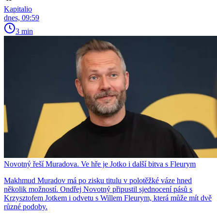
Kapitalio
dnes, 09:59
3 min
Novotný řeší Muradova. Ve hře je Jotko i další bitva s Fleurym
Makhmud Muradov má po zisku titulu v polotěžké váze hned
několik možností. Ondřej Novotný připustil sjednocení pásů s
Krzysztofem Jotkem i odvetu s Willem Fleurym, která může mít dvě
různé podoby.