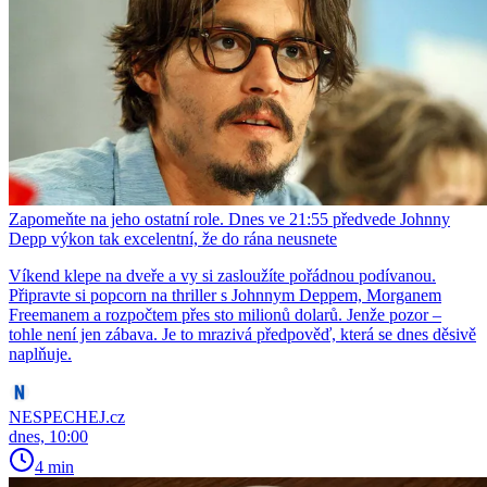
Zapomeňte na jeho ostatní role. Dnes ve 21:55 předvede Johnny
Depp výkon tak excelentní, že do rána neusnete
Víkend klepe na dveře a vy si zasloužíte pořádnou podívanou.
Připravte si popcorn na thriller s Johnnym Deppem, Morganem
Freemanem a rozpočtem přes sto milionů dolarů. Jenže pozor –
tohle není jen zábava. Je to mrazivá předpověď, která se dnes děsivě
naplňuje.
NESPECHEJ.cz
dnes, 10:00
4 min