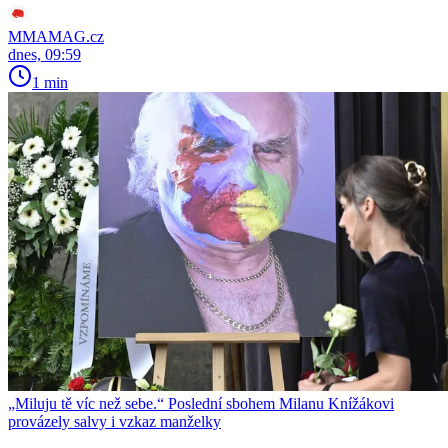
MMAMAG.cz
dnes, 09:59
1 min
„Miluju tě víc než sebe.“ Poslední sbohem Milanu Knížákovi
provázely salvy i vzkaz manželky