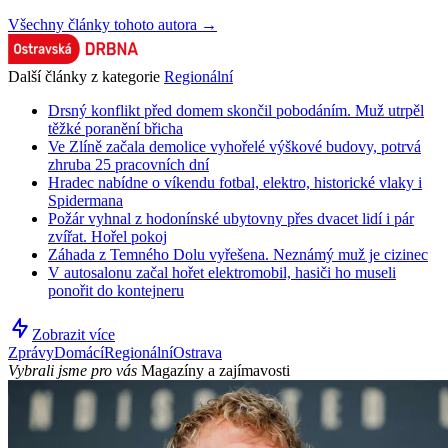
Všechny články tohoto autora →
Další články z kategorie
Regionální
Drsný konflikt před domem skončil pobodáním. Muž utrpěl
těžké poranění břicha
Ve Zlíně začala demolice vyhořelé výškové budovy, potrvá
zhruba 25 pracovních dní
Hradec nabídne o víkendu fotbal, elektro, historické vlaky i
Spidermana
Požár vyhnal z hodonínské ubytovny přes dvacet lidí i pár
zvířat. Hořel pokoj
Záhada z Temného Dolu vyřešena. Neznámý muž je cizinec
V autosalonu začal hořet elektromobil, hasiči ho museli
ponořit do kontejneru
Zobrazit více
Zprávy
Domácí
Regionální
Ostrava
Vybrali jsme pro vás
Magazíny a zajímavosti