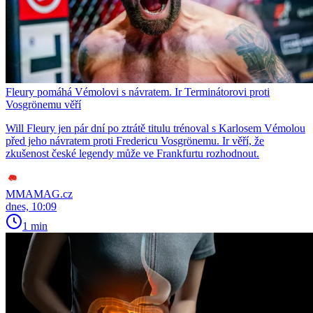
Fleury pomáhá Vémolovi s návratem. Ir Terminátorovi proti
Vosgrönemu věří
Will Fleury jen pár dní po ztrátě titulu trénoval s Karlosem Vémolou
před jeho návratem proti Fredericu Vosgrönemu. Ir věří, že
zkušenost české legendy může ve Frankfurtu rozhodnout.
MMAMAG.cz
dnes, 10:09
1 min