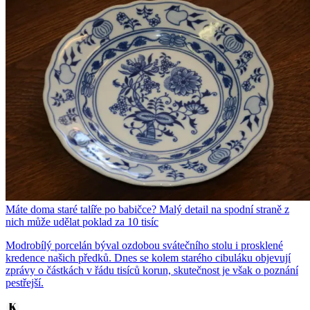
Máte doma staré talíře po babičce? Malý detail na spodní straně z
nich může udělat poklad za 10 tisíc
Modrobílý porcelán býval ozdobou svátečního stolu i prosklené
kredence našich předků. Dnes se kolem starého cibuláku objevují
zprávy o částkách v řádu tisíců korun, skutečnost je však o poznání
pestřejší.