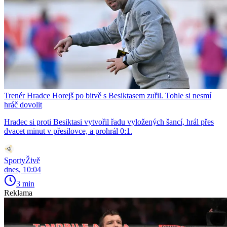
Trenér Hradce Horejš po bitvě s Besiktasem zuřil. Tohle si nesmí
hráč dovolit
Hradec si proti Besiktasi vytvořil řadu vyložených šancí, hrál přes
dvacet minut v přesilovce, a prohrál 0:1.
SportyŽivě
dnes, 10:04
3 min
Reklama