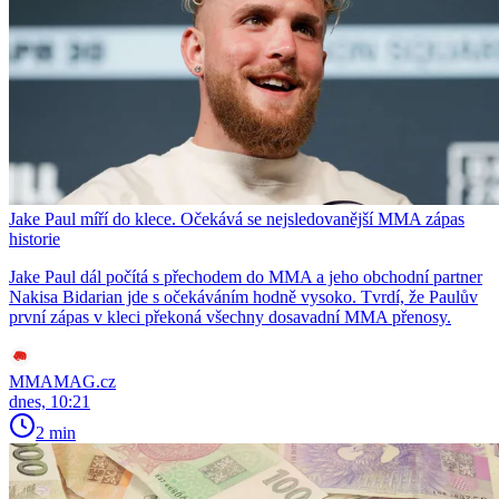
Jake Paul míří do klece. Očekává se nejsledovanější MMA zápas
historie
Jake Paul dál počítá s přechodem do MMA a jeho obchodní partner
Nakisa Bidarian jde s očekáváním hodně vysoko. Tvrdí, že Paulův
první zápas v kleci překoná všechny dosavadní MMA přenosy.
MMAMAG.cz
dnes, 10:21
2 min