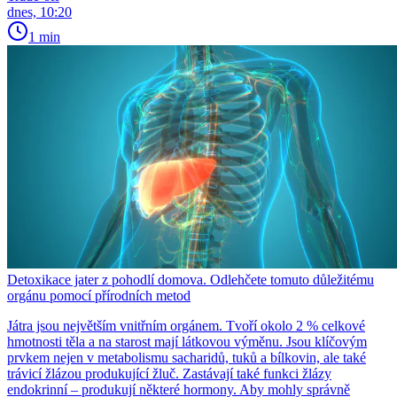
dnes, 10:20
1 min
Detoxikace jater z pohodlí domova. Odlehčete tomuto důležitému
orgánu pomocí přírodních metod
Játra jsou největším vnitřním orgánem. Tvoří okolo 2 % celkové
hmotnosti těla a na starost mají látkovou výměnu. Jsou klíčovým
prvkem nejen v metabolismu sacharidů, tuků a bílkovin, ale také
trávicí žlázou produkující žluč. Zastávají také funkci žlázy
endokrinní – produkují některé hormony. Aby mohly správně