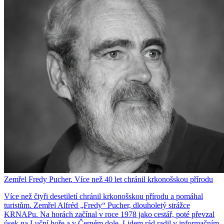
Zemřel Fredy Pucher. Více než 40 let chránil krkonošskou přírodu
Více než čtyři desetiletí chránil krkonošskou přírodu a pomáhal
turistům. Zemřel Alfréd „Fredy“ Pucher, dlouholetý strážce
KRNAPu. Na horách začínal v roce 1978 jako cestář, poté převzal
úsek na Luční hoře a v Černém dole. Lidem rád radil v informačním