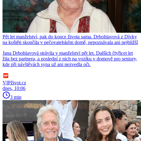
Pět let manželství, pak do konce života sama. Drbohlavová z Dívky
na koštěti skončila v pečovatelském domě, nepoznávala ani nejbližší
Jana Drbohlavová strávila v manželství pět let. Dalších čtyřicet let
žila bez partnera, a poslední z nich na vozíku v domově pro seniory,
kde při návštěvách syna už ani nezvedla oči.
VIPživot.cz
dnes, 10:06
3 min