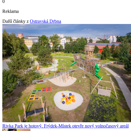
0
Reklama
Další články z
Ostravská Drbna
Rivka Park je hotový. Frýdek-Místek otevře nový volnočasový areál