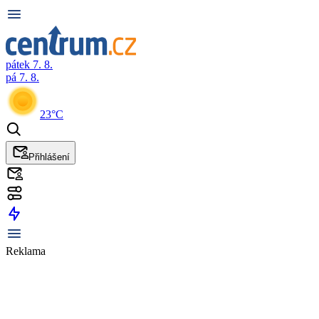
pátek 7. 8.
pá 7. 8.
23°C
Přihlášení
Reklama