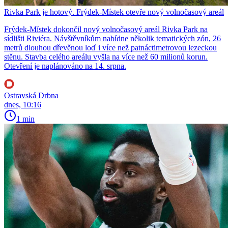
Rivka Park je hotový. Frýdek-Místek otevře nový volnočasový areál
Frýdek-Místek dokončil nový volnočasový areál Rivka Park na
sídlišti Riviéra. Návštěvníkům nabídne několik tematických zón, 26
metrů dlouhou dřevěnou loď i více než patnáctimetrovou lezeckou
stěnu. Stavba celého areálu vyšla na více než 60 milionů korun.
Otevření je naplánováno na 14. srpna.
Ostravská Drbna
dnes, 10:16
1 min