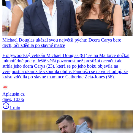
Michael Douglas ukázal svou největší pýchu: Dcera Carys bere
dech, oči zdědila po slavné matce
Hollywoodský velikán Michael Douglas (81) se na Mallorce dočkal
mimořádné pocty. Ještě větší pozornost než prestižní ocenění ale
strhla jeho dcera Carys (23), která se po jeho boku objevila na
veřejnosti a okamžitě vzbudila obdiv. Fanoušci se navíc shodují, že
krásu zdědila po slavné mamince Catherine Zeta-Jones (56).
Aplausin.cz
dnes, 10:06
1 min