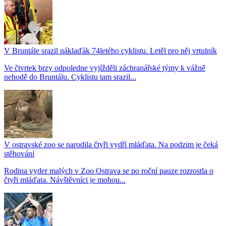
V Bruntále srazil náklaďák 74letého cyklistu. Letěl pro něj vrtulník
Ve čtvrtek brzy odpoledne vyjížděli záchranářské týmy k vážně
nehodě do Bruntálu. Cyklistu tam srazil...
V ostravské zoo se narodila čtyři vydří mláďata. Na podzim je čeká
stěhování
Rodina vyder malých v Zoo Ostrava se po roční pauze rozrostla o
čtyři mláďata. Návštěvníci je mohou...