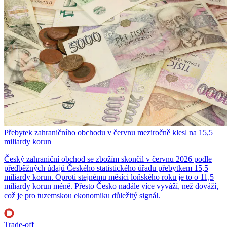
Přebytek zahraničního obchodu v červnu meziročně klesl na 15,5
miliardy korun
Český zahraniční obchod se zbožím skončil v červnu 2026 podle
předběžných údajů Českého statistického úřadu přebytkem 15,5
miliardy korun. Oproti stejnému měsíci loňského roku je to o 11,5
miliardy korun méně. Přesto Česko nadále více vyváží, než dováží,
což je pro tuzemskou ekonomiku důležitý signál.
Trade-off