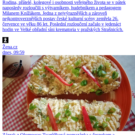
Rodina, přátelé, kolegové i osobnosti veřejného života se v pátek
naposledy rozloučili s výtvarníkem, hudebníkem a pedagogem
Milanem Knížákem. Jedna z nejvýraznějších a zároveň
nejkontroverznějších postav české kulturní scény zemřela 26.
července ve věku 86 let. Poslední rozloučení začalo v jedenáct
hodin ve Velké obřadní síni krematoria v pražských Strašnicích.
Žena.cz
dnes, 09:59
Zázrak z Olomouce: Tvarůžková pomazánka s česnekem a