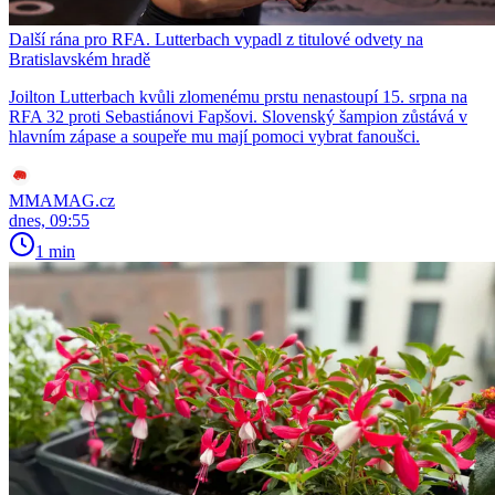
Další rána pro RFA. Lutterbach vypadl z titulové odvety na
Bratislavském hradě
Joilton Lutterbach kvůli zlomenému prstu nenastoupí 15. srpna na
RFA 32 proti Sebastiánovi Fapšovi. Slovenský šampion zůstává v
hlavním zápase a soupeře mu mají pomoci vybrat fanoušci.
MMAMAG.cz
dnes, 09:55
1 min