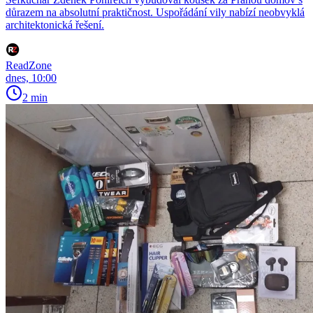
důrazem na absolutní praktičnost. Uspořádání vily nabízí neobvyklá
architektonická řešení.
ReadZone
dnes, 10:00
2 min