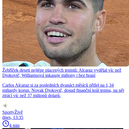
Žebříček deseti nejlépe placených tenistů: Alcaraz vydělal víc než
Djokovič, Williamsová inkasuje miliony i bez hraní
Carlos Alcaraz si za posledních dvanáct měsíců přišel na 1,34
miliardy korun. Novak Djokovič, dosud finanční král tenisu, na něj
ztrácí víc než 37 milionů dolarů.
SportyŽivě
dnes, 13:35
4 min