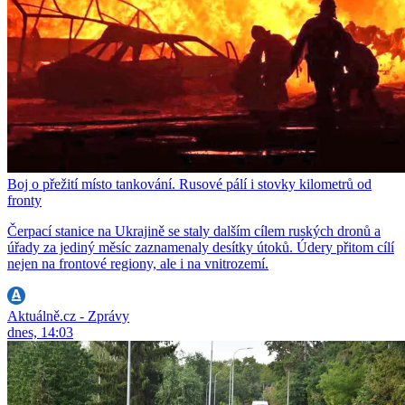
Boj o přežití místo tankování. Rusové pálí i stovky kilometrů od
fronty
Čerpací stanice na Ukrajině se staly dalším cílem ruských dronů a
úřady za jediný měsíc zaznamenaly desítky útoků. Údery přitom cílí
nejen na frontové regiony, ale i na vnitrozemí.
Aktuálně.cz - Zprávy
dnes, 14:03