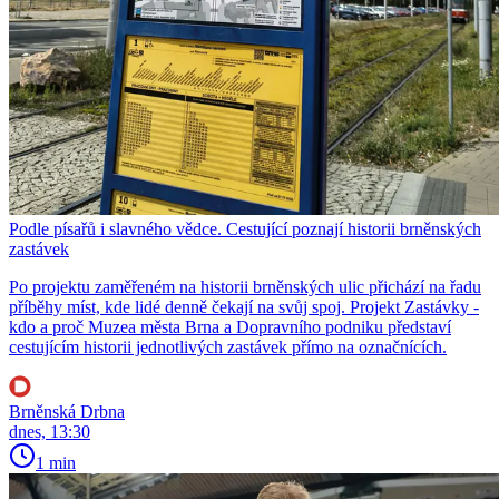
Podle písařů i slavného vědce. Cestující poznají historii brněnských
zastávek
Po projektu zaměřeném na historii brněnských ulic přichází na řadu
příběhy míst, kde lidé denně čekají na svůj spoj. Projekt Zastávky -
kdo a proč Muzea města Brna a Dopravního podniku představí
cestujícím historii jednotlivých zastávek přímo na označnících.
Brněnská Drbna
dnes, 13:30
1 min