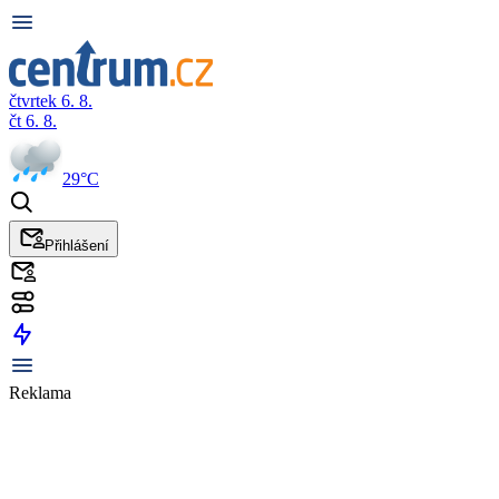
čtvrtek 6. 8.
čt 6. 8.
29°C
Přihlášení
Reklama