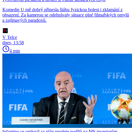
Komedie U mě dobrý přinesla štábu fyzickou bolest i zklamání z
obsazení. Za kamerou se odehrávaly situace plné filmařských omylů
a zajímavých paradoxů.
V Telce
dnes, 13:58
4 min
Infantino se omluvil za plán prodeje podílů na MS investorům.