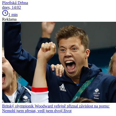
Plzeňská Drbna
dnes, 14:02
1 min
Reklama
Britský olympionik Woodward veřejně přiznal závislost na pornu:
Nemohl jsem přestat, vedl jsem dvojí život