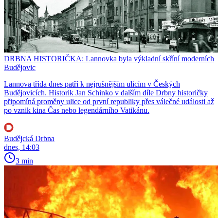
DRBNA HISTORIČKA: Lannovka byla výkladní skříní moderních
Budějovic
Lannova třída dnes patří k nejrušnějším ulicím v Českých
Budějovicích. Historik Jan Schinko v dalším díle Drbny historičky
připomíná proměny ulice od první republiky přes válečné události až
po vznik kina Čas nebo legendárního Vatikánu.
Budějcká Drbna
dnes, 14:03
3 min