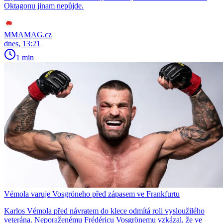
Oktagonu jinam nepůjde.
MMAMAG.cz
dnes, 13:21
1 min
Vémola varuje Vosgröneho před zápasem ve Frankfurtu
Karlos Vémola před návratem do klece odmítá roli vysloužilého
veterána. Neporaženému Frédéricu Vosgrönemu vzkázal, že ve