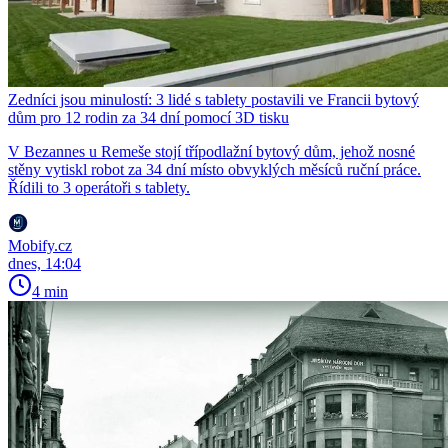
Zedníci jsou minulostí: 3 lidé s tablety postavili ve Francii bytový
dům pro 12 rodin za 34 dní pomocí 3D tisku
V Bezannes u Remeše stojí třípodlažní bytový dům, jehož nosné
stěny vytiskl robot za 34 dní místo obvyklých měsíců ruční práce.
Řídili to 3 operátoři s tablety.
Mobify.cz
dnes, 14:04
4 min