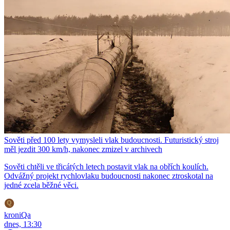
Sověti před 100 lety vymysleli vlak budoucnosti. Futuristický stroj
měl jezdit 300 km/h, nakonec zmizel v archivech
Sověti chtěli ve třicátých letech postavit vlak na obřích koulích.
Odvážný projekt rychlovlaku budoucnosti nakonec ztroskotal na
jedné zcela běžné věci.
kroniQa
dnes, 13:30