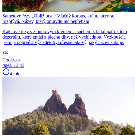
Sametové řezy „Obliž prst”: Vláčný korpus, krém, který se
rozplývá. Název, který opravdu nic nepřehání
Kakaové řezy s žloutkovým krémem a sněhem z bílků patří k těm
dezertům, které zmizí z plechu dřív, než vychladnou. Vyzkoušela
jsem je poprvé a výsledek byl přesně takový, jaký název slibuje.
Cooky.cz
dnes, 13:43
4 min