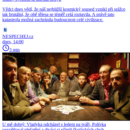
Vědci dnes vědí, že náš nejbližší kosmický soused vznikl při srážce
tak brutální, že obě tělesa se téměř celá roztavila. A právě tato
katastrofa možná zachránila budoucnost celé civilizace.
NESPECHEJ.cz
dnes, 14:00
3 min
U mě dobrý: Vladyka odcházel s ledem na tváři, Polívka
vysvětloval plešatění a diváci si všimli školáckých chyb