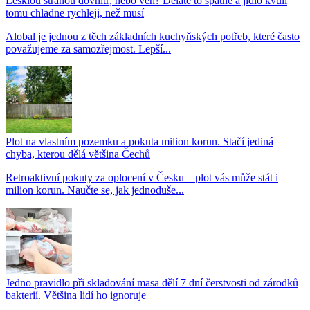
Lesklou stranou dovnitř, nebo ven? Děláte to špatně a jídlo kvůli
tomu chladne rychleji, než musí
Alobal je jednou z těch základních kuchyňských potřeb, které často
považujeme za samozřejmost. Lepší...
Plot na vlastním pozemku a pokuta milion korun. Stačí jediná
chyba, kterou dělá většina Čechů
Retroaktivní pokuty za oplocení v Česku – plot vás může stát i
milion korun. Naučte se, jak jednoduše...
Jedno pravidlo při skladování masa dělí 7 dní čerstvosti od zárodků
bakterií. Většina lidí ho ignoruje