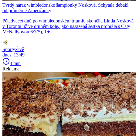
Tvrdý náraz wimbledonské šampionky Noskové. Schytala debakl
od průměrné Američanky
Pětadvacet dnů po wimbledonském triumfu skončila Linda Nosková
v Torontu už ve druhém kole, jako nasazená šestka prohrála s Caty
McNallyovou 6:7(5), 1:6.
SportyŽivě
dnes, 13:49
3 min
Reklama