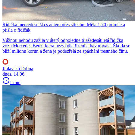
Řidička mercedesu šla s autem přes střechu. Měla 1,70 promile a
přišla o řidičák
Vážnou nehodu zažila v úterý odpoledne třiašedesátiletá řidička
vozu Mercedes Benz, která nezvládla řízení a havarovala. Škoda se
blíží milionu korun a žena je podezřelá ze spáchání trestného činu.
Jihlavská Drbna
dnes, 14:06
1 min