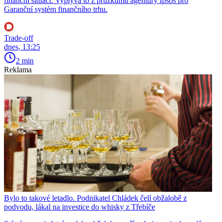
finanční situaci. Vyplývá to z průzkumu agentury Ipsos pro
Garanční systém finančního trhu.
Trade-off
dnes, 13:25
2 min
Reklama
Bylo to takové letadlo. Podnikatel Chládek čelí obžalobě z
podvodu, lákal na investice do whisky z Třebíče