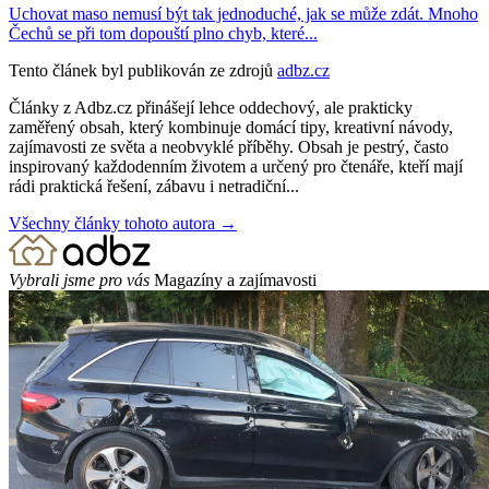
Uchovat maso nemusí být tak jednoduché, jak se může zdát. Mnoho
Čechů se při tom dopouští plno chyb, které...
Tento článek byl publikován ze zdrojů
adbz.cz
Články z Adbz.cz přinášejí lehce oddechový, ale prakticky
zaměřený obsah, který kombinuje domácí tipy, kreativní návody,
zajímavosti ze světa a neobvyklé příběhy. Obsah je pestrý, často
inspirovaný každodenním životem a určený pro čtenáře, kteří mají
rádi praktická řešení, zábavu i netradiční...
Všechny články tohoto autora →
Vybrali jsme pro vás
Magazíny a zajímavosti