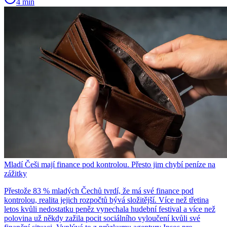
4 min
Mladí Češi mají finance pod kontrolou. Přesto jim chybí peníze na
zážitky
Přestože 83 % mladých Čechů tvrdí, že má své finance pod
kontrolou, realita jejich rozpočtů bývá složitější. Více než třetina
letos kvůli nedostatku peněz vynechala hudební festival a více než
polovina už někdy zažila pocit sociálního vyloučení kvůli své