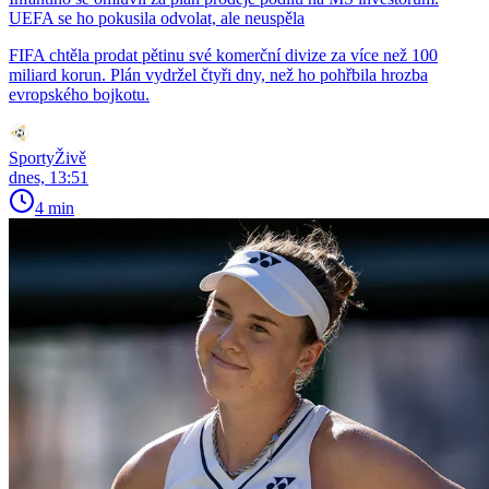
UEFA se ho pokusila odvolat, ale neuspěla
FIFA chtěla prodat pětinu své komerční divize za více než 100
miliard korun. Plán vydržel čtyři dny, než ho pohřbila hrozba
evropského bojkotu.
SportyŽivě
dnes, 13:51
4 min