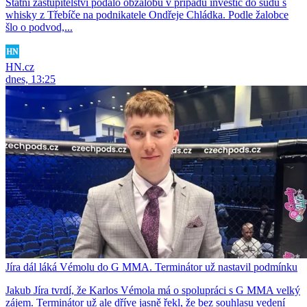
Státní zastupitelství podalo obžalobu v případu investic do sudů s
whisky z Třebíče na podnikatele Ondřeje Chládka. Podle žalobce
šlo o podvod,...
HN.cz
dnes, 13:25
Jíra dál láká Vémolu do G MMA. Terminátor už nastavil podmínku
Jakub Jíra tvrdí, že Karlos Vémola má o spolupráci s G MMA velký
zájem. Terminátor už ale dříve jasně řekl, že bez souhlasu vedení