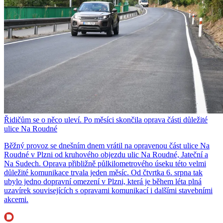
Řidičům se o něco uleví. Po měsíci skončila oprava části důležité
ulice Na Roudné
Běžný provoz se dnešním dnem vrátil na opravenou část ulice Na
Roudné v Plzni od kruhového objezdu ulic Na Roudné, Jateční a
Na Sudech. Oprava přibližně půlkilometrového úseku této velmi
důležité komunikace trvala jeden měsíc. Od čtvrtka 6. srpna tak
ubylo jedno dopravní omezení v Plzni, která je během léta plná
uzavírek souvisejících s opravami komunikací i dalšími stavebními
akcemi.