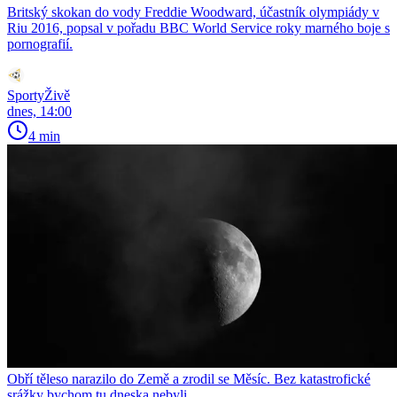
Britský skokan do vody Freddie Woodward, účastník olympiády v
Riu 2016, popsal v pořadu BBC World Service roky marného boje s
pornografií.
SportyŽivě
dnes, 14:00
4 min
Obří těleso narazilo do Země a zrodil se Měsíc. Bez katastrofické
srážky bychom tu dneska nebyli