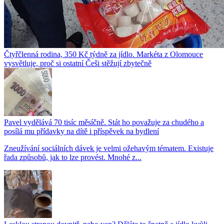
Čtyřčlenná rodina, 350 Kč týdně za jídlo. Markéta z Olomouce
vysvětluje, proč si ostatní Češi stěžují zbytečně
Pavel vydělává 70 tisíc měsíčně. Stát ho považuje za chudého a
posílá mu přídavky na dítě i příspěvek na bydlení
Zneužívání sociálních dávek je velmi ožehavým tématem. Existuje
řada způsobů, jak to lze provést. Mnohé z...