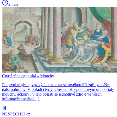
2 min
Čtvrtá rána egyptská – Mouchy
Po první trojici egyptských ran se na starověkou říši začaly snášet
další pohromy. V pořadí čtvrtým trestem Hospodinovým se tak staly
mouchy, ačkoliv i v této oblasti se jednotlivé zdroje ve všech
informacích neshodují.
NESPECHEJ.cz