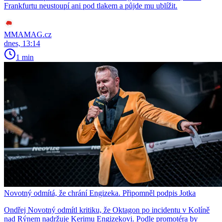
Frankfurtu neustoupí ani pod tlakem a půjde mu ublížit.
MMAMAG.cz
dnes, 13:14
1 min
Novotný odmítá, že chrání Engizeka. Připomněl podpis Jotka
Ondřej Novotný odmítl kritiku, že Oktagon po incidentu v Kolíně
nad Rýnem nadržuje Kerimu Engizekovi. Podle promotéra by