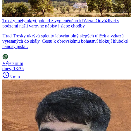
Trosky měly ukrýt poklad z vypleněného kláštera. Odvážlivci v
podzemí našli varovné nápisy i slepé chodby
Hrad Trosky ukrývá spletitý labyrint plný slepých uliček a vzkazů
vytesaných do skály. Cestu k obrovskému bohatství blokují hluboké
nánosy písku.
Výletárium
dnes, 13:35
3 min