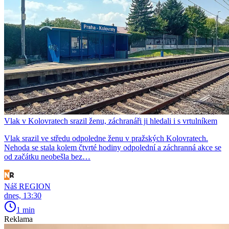
Vlak v Kolovratech srazil ženu, záchranáři ji hledali i s vrtulníkem
Vlak srazil ve středu odpoledne ženu v pražských Kolovratech.
Nehoda se stala kolem čtvrté hodiny odpolední a záchranná akce se
od začátku neobešla bez…
Náš REGION
dnes, 13:30
1 min
Reklama