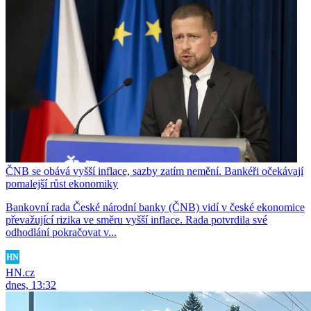
ČNB se obává vyšší inflace, sazby zatím nemění. Bankéři očekávají
pomalejší růst ekonomiky
Bankovní rada České národní banky (ČNB) vidí v české ekonomice
převažující rizika ve směru vyšší inflace. Rada potvrdila své
odhodlání pokračovat v...
HN.cz
dnes, 13:32