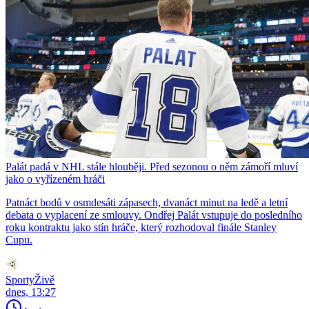
Palát padá v NHL stále hlouběji. Před sezonou o něm zámoří mluví
jako o vyřízeném hráči
Patnáct bodů v osmdesáti zápasech, dvanáct minut na ledě a letní
debata o vyplacení ze smlouvy. Ondřej Palát vstupuje do posledního
roku kontraktu jako stín hráče, který rozhodoval finále Stanley
Cupu.
SportyŽivě
dnes, 13:27