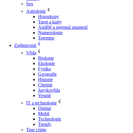
Sex
Astrologie
Horoskopy
Tarot a karty
Andělé a tajemná znamení
Numerologie
Tajemno
Zajímavosti
Věda
Biologie
Ekologie
Fyzika
Geografie
Historie
Chemie
Jazykověda
Vesmír
IT a technologie
Digital
Mobil
Technologie
Trendy
True crime