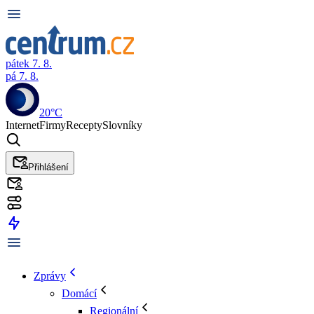
pátek 7. 8.
pá 7. 8.
20°C
Internet
Firmy
Recepty
Slovníky
Přihlášení
Zprávy
Domácí
Regionální