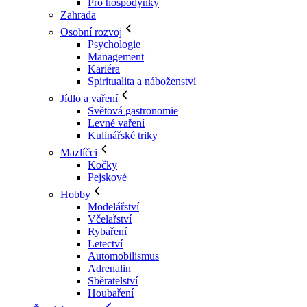
Pro hospodyňky
Zahrada
Osobní rozvoj
Psychologie
Management
Kariéra
Spiritualita a náboženství
Jídlo a vaření
Světová gastronomie
Levné vaření
Kulinářské triky
Mazlíčci
Kočky
Pejskové
Hobby
Modelářství
Včelařství
Rybaření
Letectví
Automobilismus
Adrenalin
Sběratelství
Houbaření