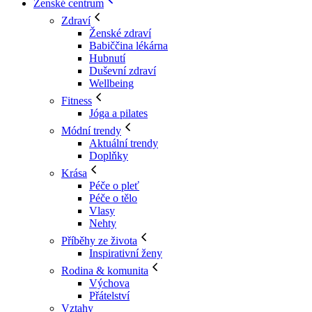
Ženské centrum
Zdraví
Ženské zdraví
Babiččina lékárna
Hubnutí
Duševní zdraví
Wellbeing
Fitness
Jóga a pilates
Módní trendy
Aktuální trendy
Doplňky
Krása
Péče o pleť
Péče o tělo
Vlasy
Nehty
Příběhy ze života
Inspirativní ženy
Rodina & komunita
Výchova
Přátelství
Vztahy