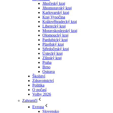
Jihočeský kraj
Jihomoravský kraj
Karlovarský kraj
Kraj Vysočina
Králověhradecký kraj
Liberecký kraj
Moravskoslezský kraj
Olomoucký kraj
Pardubický kraj
Plzeňský kraj
Středočeský kraj
Ústecký kraj
Zlínský kraj
Praha
Brno
Ostrava
Školství
Zdravotnictví
Politika
O počasí
Volby 2026
Zahraničí
Evropa
Slovensko