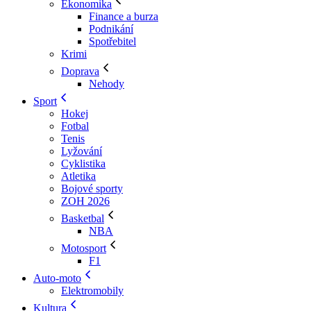
Ekonomika
Finance a burza
Podnikání
Spotřebitel
Krimi
Doprava
Nehody
Sport
Hokej
Fotbal
Tenis
Lyžování
Cyklistika
Atletika
Bojové sporty
ZOH 2026
Basketbal
NBA
Motosport
F1
Auto-moto
Elektromobily
Kultura