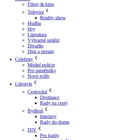
Filmy & kino
Televize
Reality show
Hudba
Hry
Literatura
Výtvarné umění
Divadlo
Digi a stream
Celebrity
Módní policie
Pro pamětníky
Nové tváře
Lifestyle
Cestování
Destinace
Rady na cesty
Bydlení
Interiery
Rady do domu
DIY
Pro kutily