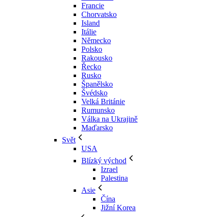
Francie
Chorvatsko
Island
Itálie
Německo
Polsko
Rakousko
Řecko
Rusko
Španělsko
Švédsko
Velká Británie
Rumunsko
Válka na Ukrajině
Maďarsko
Svět
USA
Blízký východ
Izrael
Palestina
Asie
Čína
Jižní Korea