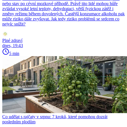
nebo stav po cévní mozkové příhodě. Právě tito lidé mohou hůře
zvládat vysoké letní teploty, dehydrataci, větší fyzickou zátěž i
změny režimu během dovolených. Častější konzumace alkoholu pak
může riziko dále zvyšovat. Jak tedy riziko problémů se srdcem co
nejvíc snížit?
Plné zdraví
dnes, 19:43
5 min
Co udělat s rajčaty v srpnu: 7 kroků, které pomohou dozrát
posledním plodům