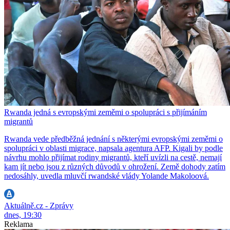
Rwanda jedná s evropskými zeměmi o spolupráci s přijímáním
migrantů
Rwanda vede předběžná jednání s některými evropskými zeměmi o
spolupráci v oblasti migrace, napsala agentura AFP. Kigali by podle
návrhu mohlo přijímat rodiny migrantů, kteří uvízli na cestě, nemají
kam jít nebo jsou z různých důvodů v ohrožení. Země dohody zatím
nedosáhly, uvedla mluvčí rwandské vlády Yolande Makoloová.
Aktuálně.cz - Zprávy
dnes, 19:30
Reklama