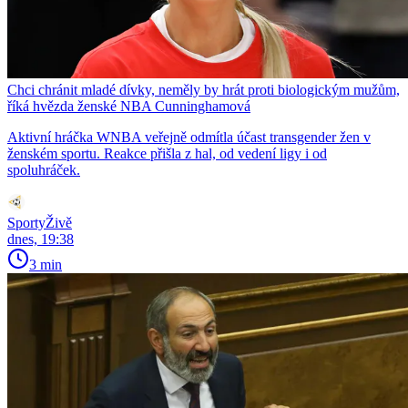
Chci chránit mladé dívky, neměly by hrát proti biologickým mužům,
říká hvězda ženské NBA Cunninghamová
Aktivní hráčka WNBA veřejně odmítla účast transgender žen v
ženském sportu. Reakce přišla z hal, od vedení ligy i od
spoluhráček.
SportyŽivě
dnes, 19:38
3 min