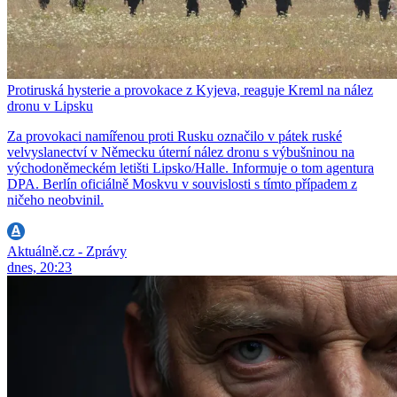
Protiruská hysterie a provokace z Kyjeva, reaguje Kreml na nález
dronu v Lipsku
Za provokaci namířenou proti Rusku označilo v pátek ruské
velvyslanectví v Německu úterní nález dronu s výbušninou na
východoněmeckém letišti Lipsko/Halle. Informuje o tom agentura
DPA. Berlín oficiálně Moskvu v souvislosti s tímto případem z
ničeho neobvinil.
Aktuálně.cz - Zprávy
dnes, 20:23