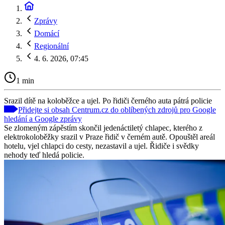
Zprávy
Domácí
Regionální
4. 6. 2026, 07:45
1 min
Srazil dítě na koloběžce a ujel. Po řidiči černého auta pátrá policie
Přidejte si obsah Centrum.cz do oblíbených zdrojů pro Google
hledání a Google zprávy
Se zlomeným zápěstím skončil jedenáctiletý chlapec, kterého z
elektrokoloběžky srazil v Praze řidič v černém autě. Opouštěl areál
hotelu, vjel chlapci do cesty, nezastavil a ujel. Řidiče i svědky
nehody teď hledá policie.