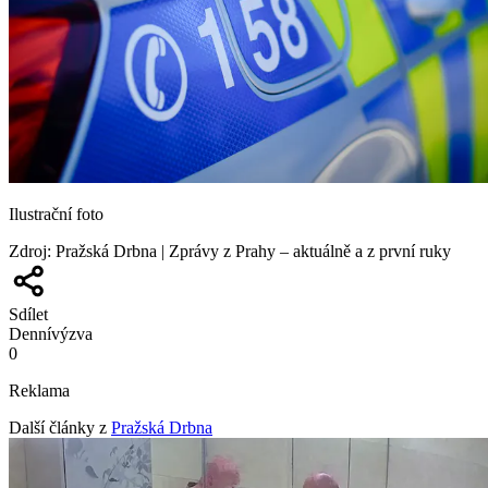
Ilustrační foto
Zdroj
:
Pražská Drbna | Zprávy z Prahy – aktuálně a z první ruky
Sdílet
Denní
výzva
0
Reklama
Další články z
Pražská Drbna