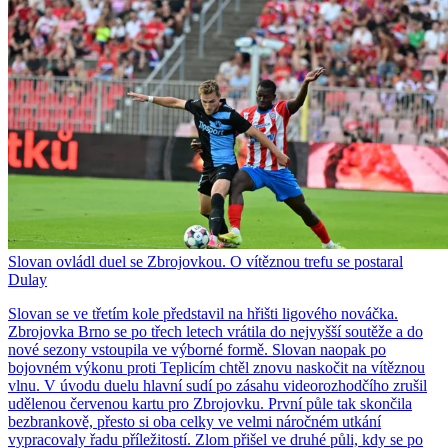
Slovan ovládl duel se Zbrojovkou. O vítěznou trefu se postaral
Dulay
Slovan se ve třetím kole představil na hřišti ligového nováčka.
Zbrojovka Brno se po třech letech vrátila do nejvyšší soutěže a do
nové sezony vstoupila ve výborné formě. Slovan naopak po
bojovném výkonu proti Teplicím chtěl znovu naskočit na vítěznou
vlnu. V úvodu duelu hlavní sudí po zásahu videorozhodčího zrušil
udělenou červenou kartu pro Zbrojovku. První půle tak skončila
bezbrankově, přesto si oba celky ve velmi náročném utkání
vypracovaly řadu příležitostí. Zlom přišel ve druhé půli, kdy se po