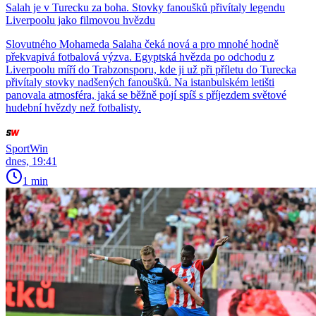
Salah je v Turecku za boha. Stovky fanoušků přivítaly legendu
Liverpoolu jako filmovou hvězdu
Slovutného Mohameda Salaha čeká nová a pro mnohé hodně
překvapivá fotbalová výzva. Egyptská hvězda po odchodu z
Liverpoolu míří do Trabzonsporu, kde ji už při příletu do Turecka
přivítaly stovky nadšených fanoušků. Na istanbulském letišti
panovala atmosféra, jaká se běžně pojí spíš s příjezdem světové
hudební hvězdy než fotbalisty.
SportWin
dnes, 19:41
1 min