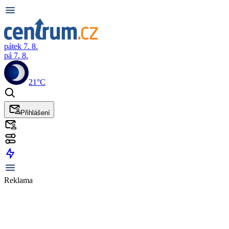
pátek 7. 8.
pá 7. 8.
21°C
Přihlášení
Reklama