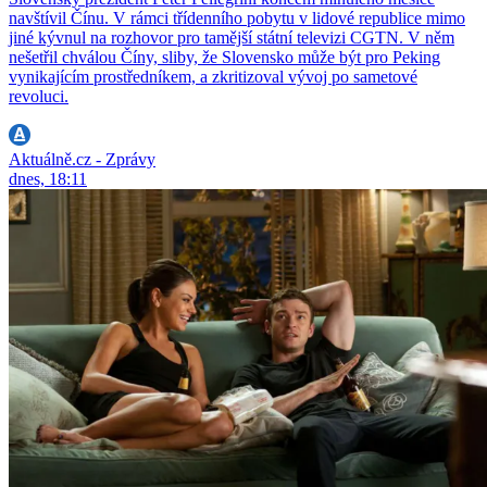
navštívil Čínu. V rámci třídenního pobytu v lidové republice mimo
jiné kývnul na rozhovor pro tamější státní televizi CGTN. V něm
nešetřil chválou Číny, sliby, že Slovensko může být pro Peking
vynikajícím prostředníkem, a zkritizoval vývoj po sametové
revoluci.
Aktuálně.cz - Zprávy
dnes, 18:11