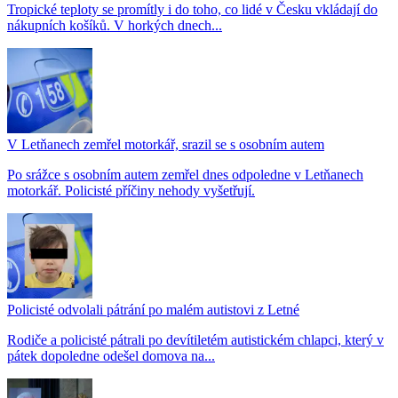
Tropické teploty se promítly i do toho, co lidé v Česku vkládají do
nákupních košíků. V horkých dnech...
V Letňanech zemřel motorkář, srazil se s osobním autem
Po srážce s osobním autem zemřel dnes odpoledne v Letňanech
motorkář. Policisté příčiny nehody vyšetřují.
Policisté odvolali pátrání po malém autistovi z Letné
Rodiče a policisté pátrali po devítiletém autistickém chlapci, který v
pátek dopoledne odešel domova na...