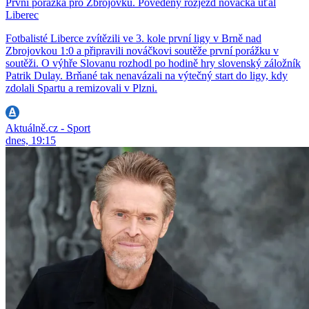
První porážka pro Zbrojovku. Povedený rozjezd nováčka uťal
Liberec
Fotbalisté Liberce zvítězili ve 3. kole první ligy v Brně nad
Zbrojovkou 1:0 a připravili nováčkovi soutěže první porážku v
soutěži. O výhře Slovanu rozhodl po hodině hry slovenský záložník
Patrik Dulay. Brňané tak nenavázali na výtečný start do ligy, kdy
zdolali Spartu a remizovali v Plzni.
Aktuálně.cz - Sport
dnes, 19:15