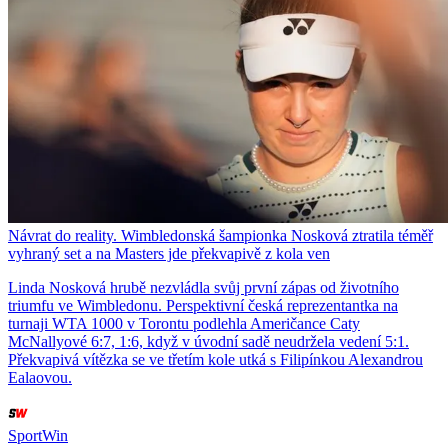
Návrat do reality. Wimbledonská šampionka Nosková ztratila téměř
vyhraný set a na Masters jde překvapivě z kola ven
Linda Nosková hrubě nezvládla svůj první zápas od životního
triumfu ve Wimbledonu. Perspektivní česká reprezentantka na
turnaji WTA 1000 v Torontu podlehla Američance Caty
McNallyové 6:7, 1:6, když v úvodní sadě neudržela vedení 5:1.
Překvapivá vítězka se ve třetím kole utká s Filipínkou Alexandrou
Ealaovou.
SportWin