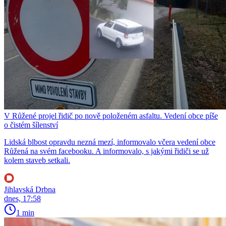
V Růžené projel řidič po nově položeném asfaltu. Vedení obce píše
o čistém šílenství
Lidská blbost opravdu nezná mezí, informovalo včera vedení obce
Růžená na svém facebooku. A informovalo, s jakými řidiči se už
kolem staveb setkali.
Jihlavská Drbna
dnes, 17:58
1 min