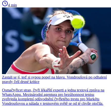
4 min
Zastali se jí, teď si sypou popel na hlavu. Vondroušová po odhalení
pravdy čelí drsné kritice
Osmačtyřicet stran, čtyři lékařští experti a jedna textová zpráva na
WhatsAppu. Mezinárodní agentura pro bezúhonnost tenisu
zveřejnila kompletní odůvodnění čtyřletého trestu pro Markétu
Vondroušovou a nálada v tenisovém světě se od té chvíle otočila.