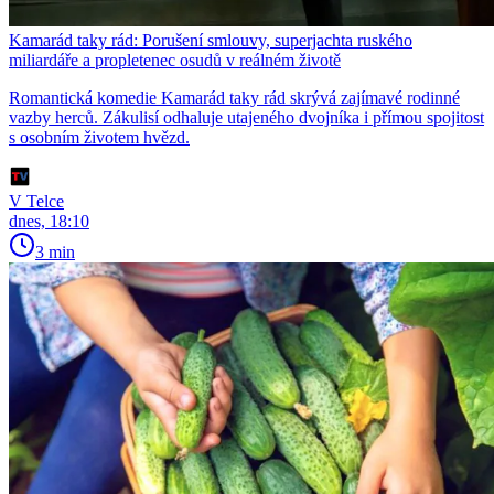
Kamarád taky rád: Porušení smlouvy, superjachta ruského
miliardáře a propletenec osudů v reálném životě
Romantická komedie Kamarád taky rád skrývá zajímavé rodinné
vazby herců. Zákulisí odhaluje utajeného dvojníka i přímou spojitost
s osobním životem hvězd.
V Telce
dnes, 18:10
3 min