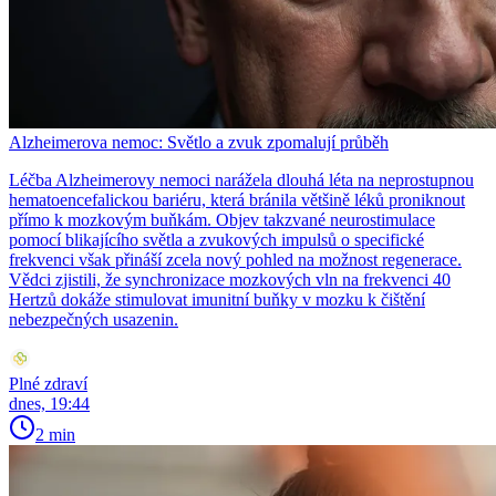
Alzheimerova nemoc: Světlo a zvuk zpomalují průběh
Léčba Alzheimerovy nemoci narážela dlouhá léta na neprostupnou
hematoencefalickou bariéru, která bránila většině léků proniknout
přímo k mozkovým buňkám. Objev takzvané neurostimulace
pomocí blikajícího světla a zvukových impulsů o specifické
frekvenci však přináší zcela nový pohled na možnost regenerace.
Vědci zjistili, že synchronizace mozkových vln na frekvenci 40
Hertzů dokáže stimulovat imunitní buňky v mozku k čištění
nebezpečných usazenin.
Plné zdraví
dnes, 19:44
2 min