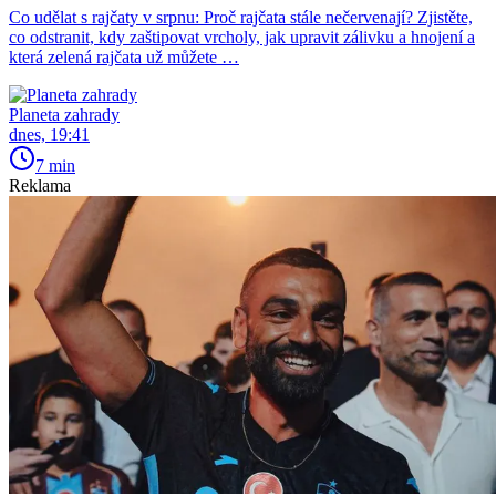
Co udělat s rajčaty v srpnu: Proč rajčata stále nečervenají? Zjistěte,
co odstranit, kdy zaštipovat vrcholy, jak upravit zálivku a hnojení a
která zelená rajčata už můžete …
Planeta zahrady
dnes, 19:41
7 min
Reklama