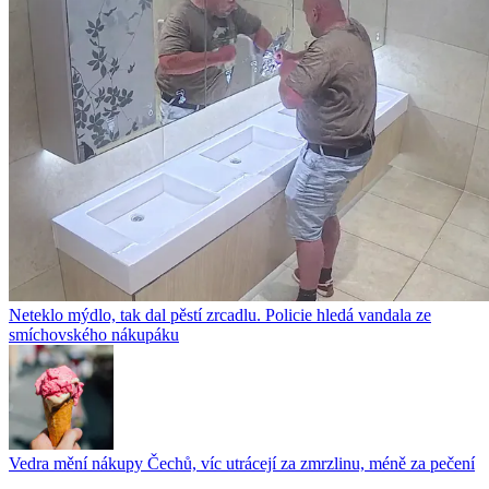
Neteklo mýdlo, tak dal pěstí zrcadlu. Policie hledá vandala ze
smíchovského nákupáku
Vedra mění nákupy Čechů, víc utrácejí za zmrzlinu, méně za pečení