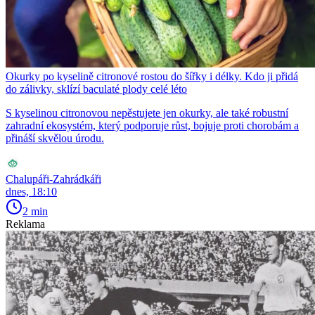
Okurky po kyselině citronové rostou do šířky i délky. Kdo ji přidá
do zálivky, sklízí baculaté plody celé léto
S kyselinou citronovou nepěstujete jen okurky, ale také robustní
zahradní ekosystém, který podporuje růst, bojuje proti chorobám a
přináší skvělou úrodu.
Chalupáři-Zahrádkáři
dnes, 18:10
2 min
Reklama