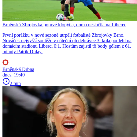
Brněnská Zbrojovka poprvé klopýtla, doma nestačila na Liberec
První porážku v nové sezoně utrpěli fotbalisté Zbrojovky Brno.
Nováček nejvyšší soutěže v páteční předehrávce 3. kola podlehl na
domácím stadionu Liberci 0:1. Hostům zajistil tři body gólem z 61.
minuty Patrik Dulay.
Brněnská Drbna
dnes, 19:40
2 min