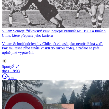
Viliam Schrojf: žižkovský kluk, nejlepší brankář MS 1962 a finále v
Chile, které přepsaly jeho kariéru
Viliam Schrojf odchytal v Chile pět zápasů jako neprůstřelná zeď.
Pak mu těsně před finále vtiskli do rukou trofej, a začalo se psát
úplně jiné vyprávění.
SportyŽivě
dnes, 18:03
3 min