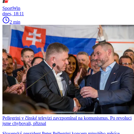
SportWin
dnes, 18:11
2 min
Pellegrini v čínské televizi zavzpomínal na komunismus. Po revoluci
jsme chybovali, přiznal
Slovenský prezident Peter Pellegrini koncem minulého měsíce