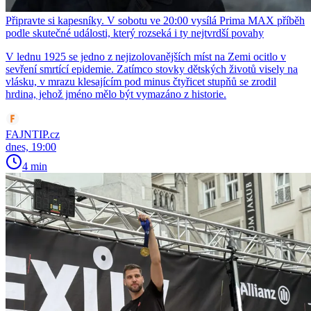
Připravte si kapesníky. V sobotu ve 20:00 vysílá Prima MAX příběh
podle skutečné události, který rozseká i ty nejtvrdší povahy
V lednu 1925 se jedno z nejizolovanějších míst na Zemi ocitlo v
sevření smrtící epidemie. Zatímco stovky dětských životů visely na
vlásku, v mrazu klesajícím pod minus čtyřicet stupňů se zrodil
hrdina, jehož jméno mělo být vymazáno z historie.
FAJNTIP.cz
dnes, 19:00
4 min