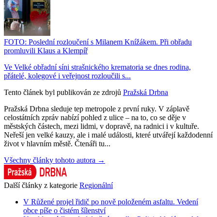
FOTO: Poslední rozloučení s Milanem Knížákem. Při obřadu
promluvili Klaus a Klempíř
Ve Velké obřadní síni strašnického krematoria se dnes rodina,
přátelé, kolegové i veřejnost rozloučili s...
Tento článek byl publikován ze zdrojů
Pražská Drbna
Pražská Drbna sleduje tep metropole z první ruky. V záplavě
celostátních zpráv nabízí pohled z ulice – na to, co se děje v
městských částech, mezi lidmi, v dopravě, na radnici i v kultuře.
Neřeší jen velké kauzy, ale i malé události, které utvářejí každodenní
život v hlavním městě. Čtenáři tu...
Všechny články tohoto autora →
Další články z kategorie
Regionální
V Růžené projel řidič po nově položeném asfaltu. Vedení
obce píše o čistém šílenství