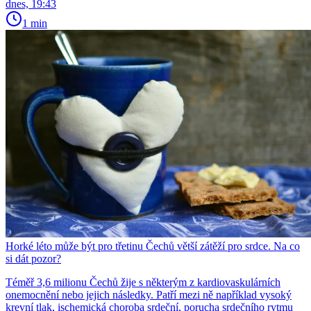
dnes, 19:43
1 min
Horké léto může být pro třetinu Čechů větší zátěží pro srdce. Na co
si dát pozor?
Téměř 3,6 milionu Čechů žije s některým z kardiovaskulárních
onemocnění nebo jejich následky. Patří mezi ně například vysoký
krevní tlak, ischemická choroba srdeční, porucha srdečního rytmu