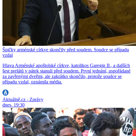
Špičky arménské církve skončily před soudem. Soudce se případu
vzdal
Hlava Arménské apoštolské církve, katolikos Garegin II., a dalších
šest prelátů v pátek stanuli před soudem. První jednání, uspořádané
za zavřenými dveřmi, ale zakrátko skončilo, protože soudce se
případu vzdal, oznámila média.
Aktuálně.cz - Zprávy
dnes, 19:30