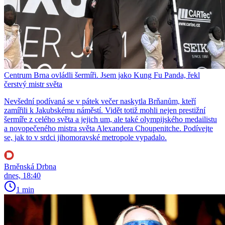
Centrum Brna ovládli šermíři. Jsem jako Kung Fu Panda, řekl
čerstvý mistr světa
Nevšední podívaná se v pátek večer naskytla Brňanům, kteří
zamířili k Jakubskému náměstí. Vidět totiž mohli nejen prestižní
šermíře z celého světa a jejich um, ale také olympijského medailistu
a novopečeného mistra světa Alexandera Choupenitche. Podívejte
se, jak to v srdci jihomoravské metropole vypadalo.
Brněnská Drbna
dnes, 18:40
1 min