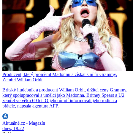
Producent, který proměnil Madonnu a získal s ní tři Grammy.
Zemřel William Orbit
Britský hudebník a producent William Orbit, držitel ceny Grammy,
který spolupracoval s umělci jako Madonna, Britney Spears a U2,
zemřel ve věku 69 let. O jeho úmrtí informovali jeho rodina a
přátelé, napsala agentura AFP.
Aktuálně.cz - Magazín
dnes, 18:22