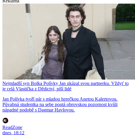
Reklama
Nejmladší syn Bolka Polívky Jan ukázal svou partnerku. Vždyť to
je celá Vlastička z Dědictví, píší lidé
Jan Polívka tvoří pár s mladou herečkou Anetou Kalertovou.
Půvabná studentka na sebe poutá obrovskou pozornost kvůli
nápadné podobě s Dagmar Havlovou.
ReadZone
dnes, 18:12