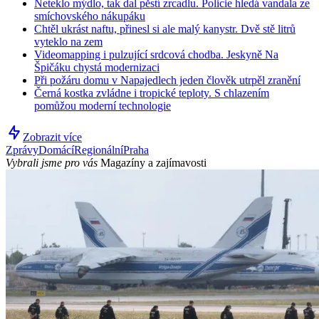
Neteklo mýdlo, tak dal pěstí zrcadlu. Policie hledá vandala ze
smíchovského nákupáku
Chtěl ukrást naftu, přinesl si ale malý kanystr. Dvě stě litrů
vyteklo na zem
Videomapping i pulzující srdcová chodba. Jeskyně Na
Špičáku chystá modernizaci
Při požáru domu v Napajedlech jeden člověk utrpěl zranění
Černá kostka zvládne i tropické teploty. S chlazením
pomůžou moderní technologie
Zobrazit více
Zprávy
Domácí
Regionální
Praha
Vybrali jsme pro vás
Magazíny a zajímavosti