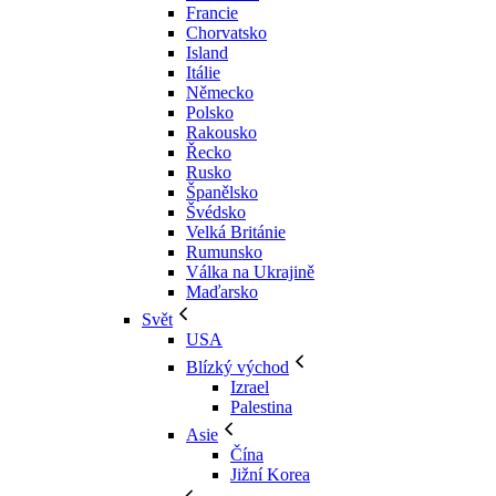
Francie
Chorvatsko
Island
Itálie
Německo
Polsko
Rakousko
Řecko
Rusko
Španělsko
Švédsko
Velká Británie
Rumunsko
Válka na Ukrajině
Maďarsko
Svět
USA
Blízký východ
Izrael
Palestina
Asie
Čína
Jižní Korea