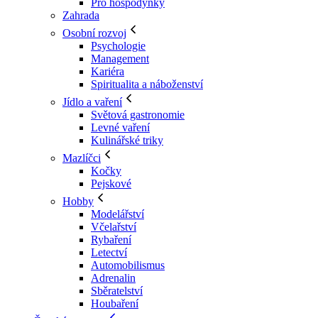
Pro hospodyňky
Zahrada
Osobní rozvoj
Psychologie
Management
Kariéra
Spiritualita a náboženství
Jídlo a vaření
Světová gastronomie
Levné vaření
Kulinářské triky
Mazlíčci
Kočky
Pejskové
Hobby
Modelářství
Včelařství
Rybaření
Letectví
Automobilismus
Adrenalin
Sběratelství
Houbaření