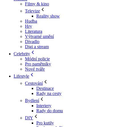
Filmy & kino
Televize
Reality show
Hudba
Hry
Literatura
Výtvarné umění
Divadlo
Digi a stream
Celebrity
Módní policie
Pro pamětníky
Nové tváře
Lifestyle
Cestování
Destinace
Rady na cesty
Bydlení
Interiery
Rady do domu
DIY
Pro kutily