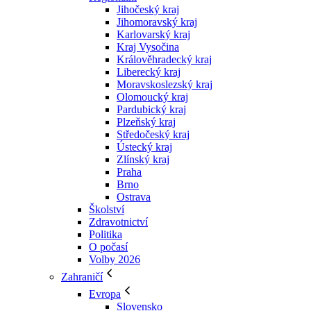
Jihočeský kraj
Jihomoravský kraj
Karlovarský kraj
Kraj Vysočina
Králověhradecký kraj
Liberecký kraj
Moravskoslezský kraj
Olomoucký kraj
Pardubický kraj
Plzeňský kraj
Středočeský kraj
Ústecký kraj
Zlínský kraj
Praha
Brno
Ostrava
Školství
Zdravotnictví
Politika
O počasí
Volby 2026
Zahraničí
Evropa
Slovensko