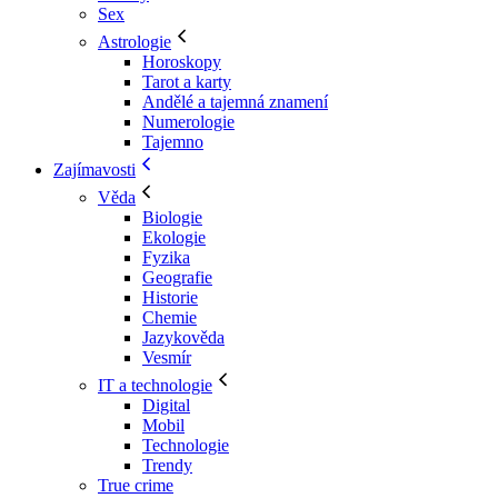
Sex
Astrologie
Horoskopy
Tarot a karty
Andělé a tajemná znamení
Numerologie
Tajemno
Zajímavosti
Věda
Biologie
Ekologie
Fyzika
Geografie
Historie
Chemie
Jazykověda
Vesmír
IT a technologie
Digital
Mobil
Technologie
Trendy
True crime