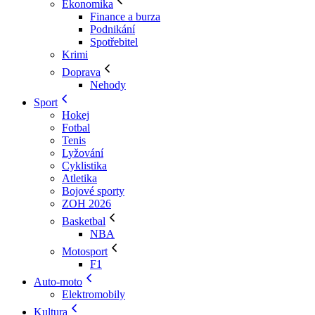
Ekonomika
Finance a burza
Podnikání
Spotřebitel
Krimi
Doprava
Nehody
Sport
Hokej
Fotbal
Tenis
Lyžování
Cyklistika
Atletika
Bojové sporty
ZOH 2026
Basketbal
NBA
Motosport
F1
Auto-moto
Elektromobily
Kultura