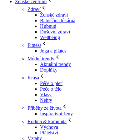
Ženské centrum
Zdraví
Ženské zdraví
Babiččina lékárna
Hubnutí
Duševní zdraví
Wellbeing
Fitness
Jóga a pilates
Módní trendy
Aktuální trendy
Doplňky
Krása
Péče o pleť
Péče o tělo
Vlasy
Nehty
Příběhy ze života
Inspirativní ženy
Rodina & komunita
Výchova
Přátelství
Vztahy