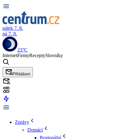
pátek 7. 8.
pá 7. 8.
23°C
Internet
Firmy
Recepty
Slovníky
Přihlášení
Zprávy
Domácí
Regionální