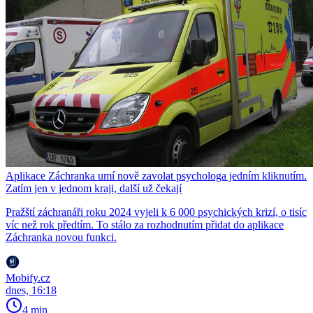
Aplikace Záchranka umí nově zavolat psychologa jedním kliknutím.
Zatím jen v jednom kraji, další už čekají
Pražští záchranáři roku 2024 vyjeli k 6 000 psychických krizí, o tisíc
víc než rok předtím. To stálo za rozhodnutím přidat do aplikace
Záchranka novou funkci.
Mobify.cz
dnes, 16:18
4 min