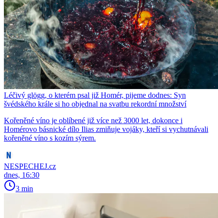
Léčivý glögg, o kterém psal již Homér, pijeme dodnes: Syn
švédského krále si ho objednal na svatbu rekordní množství
Kořeněné víno je oblíbené již více než 3000 let, dokonce i
Homérovo básnické dílo Ilias zmiňuje vojáky, kteří si vychutnávali
kořeněné víno s kozím sýrem.
NESPECHEJ.cz
dnes, 16:30
3 min