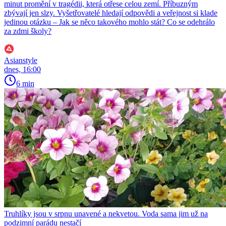
minut promění v tragédii, která otřese celou zemí. Příbuzným
zbývají jen slzy. Vyšetřovatelé hledají odpovědi a veřejnost si klade
jedinou otázku – Jak se něco takového mohlo stát? Co se odehrálo
za zdmi školy?
Asianstyle
dnes, 16:00
6 min
Truhlíky jsou v srpnu unavené a nekvetou. Voda sama jim už na
podzimní parádu nestačí