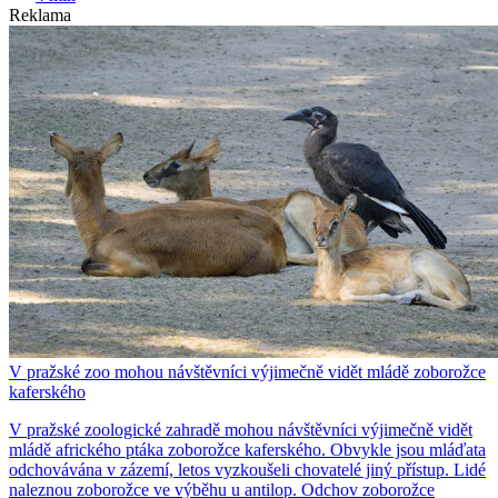
Reklama
V pražské zoo mohou návštěvníci výjimečně vidět mládě zoborožce
kaferského
V pražské zoologické zahradě mohou návštěvníci výjimečně vidět
mládě afrického ptáka zoborožce kaferského. Obvykle jsou mláďata
odchovávána v zázemí, letos vyzkoušeli chovatelé jiný přístup. Lidé
naleznou zoborožce ve výběhu u antilop. Odchov zoborožce