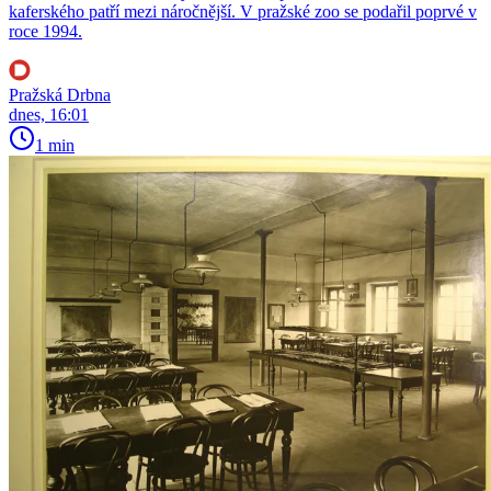
kaferského patří mezi náročnější. V pražské zoo se podařil poprvé v
roce 1994.
Pražská Drbna
dnes, 16:01
1 min