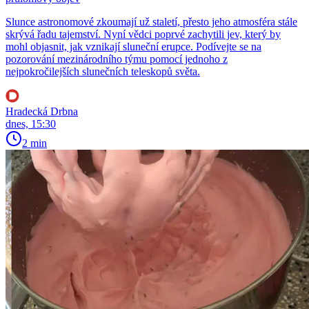
Slunce astronomové zkoumají už staletí, přesto jeho atmosféra stále
skrývá řadu tajemství. Nyní vědci poprvé zachytili jev, který by
mohl objasnit, jak vznikají sluneční erupce. Podívejte se na
pozorování mezinárodního týmu pomocí jednoho z
nejpokročilejších slunečních teleskopů světa.
Hradecká Drbna
dnes, 15:30
2 min