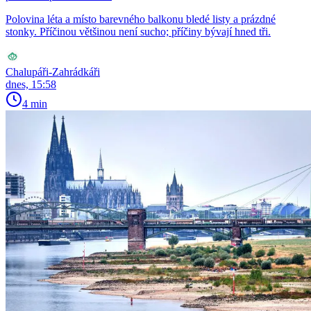
Polovina léta a místo barevného balkonu bledé listy a prázdné
stonky. Příčinou většinou není sucho; příčiny bývají hned tři.
Chalupáři-Zahrádkáři
dnes, 15:58
4 min