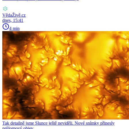
VědaŽivě.cz
dnes, 15:41
4 min
Tak detailně jsme Slunce ještě neviděli. Nové snímky přinesly
průlomový objev