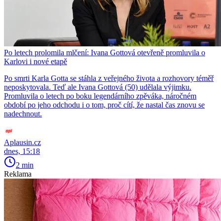
Po letech prolomila mlčení: Ivana Gottová otevřeně promluvila o
Karlovi i nové etapě
Po smrti Karla Gotta se stáhla z veřejného života a rozhovory téměř
neposkytovala. Teď ale Ivana Gottová (50) udělala výjimku.
Promluvila o letech po boku legendárního zpěváka, náročném
období po jeho odchodu i o tom, proč cítí, že nastal čas znovu se
nadechnout.
Aplausin.cz
dnes, 15:18
2 min
Reklama