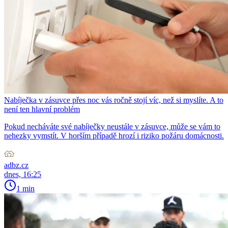
Nabíječka v zásuvce přes noc vás ročně stojí víc, než si myslíte. A to
není ten hlavní problém
Pokud necháváte své nabíječky neustále v zásuvce, může se vám to
nehezky vymstít. V horším případě hrozí i riziko požáru domácnosti.
adbz.cz
dnes, 16:25
1 min