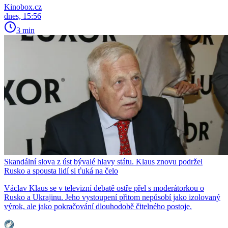
Kinobox.cz
dnes, 15:56
3 min
Skandální slova z úst bývalé hlavy státu. Klaus znovu podržel
Rusko a spousta lidí si ťuká na čelo
Václav Klaus se v televizní debatě ostře přel s moderátorkou o
Rusko a Ukrajinu. Jeho vystoupení přitom nepůsobí jako izolovaný
výrok, ale jako pokračování dlouhodobě čitelného postoje.