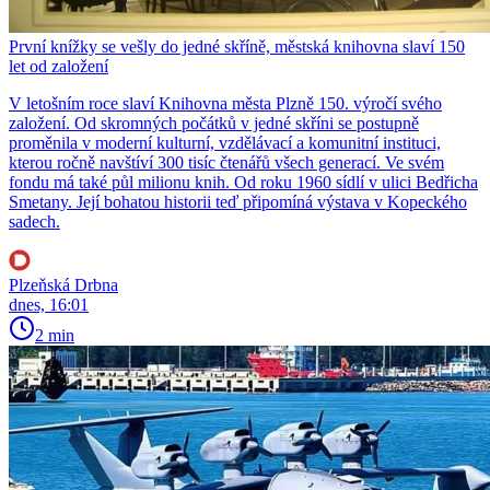
První knížky se vešly do jedné skříně, městská knihovna slaví 150
let od založení
V letošním roce slaví Knihovna města Plzně 150. výročí svého
založení. Od skromných počátků v jedné skříni se postupně
proměnila v moderní kulturní, vzdělávací a komunitní instituci,
kterou ročně navštíví 300 tisíc čtenářů všech generací. Ve svém
fondu má také půl milionu knih. Od roku 1960 sídlí v ulici Bedřicha
Smetany. Její bohatou historii teď připomíná výstava v Kopeckého
sadech.
Plzeňská Drbna
dnes, 16:01
2 min