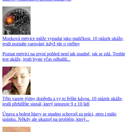
Mozková mrtvice může vypadat jako maličkost. 10 otázek ukáže,
jestli poznáte varování, když jde o vteřiny
Poznat mrtvici na první pohled není tak snadné, jak se zdá. Tenhle
test ukáže, jestli byste včas odhalili...
Tělo varuje týdny dopředu a vy to řešíte kávou. 10 otázek ukáže,
jestli přehlížíte signál, který ignoruje 9 z 10 lidí
Únava a bolest hlavy se snadno schovají za práci, stres i málo
spánku. Někdy ale ukazují na problém, který...