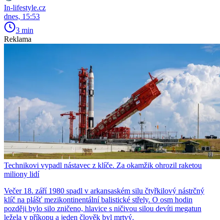
In-lifestyle.cz
dnes, 15:53
3 min
Reklama
Technikovi vypadl nástavec z klíče. Za okamžik ohrozil raketou
miliony lidí
Večer 18. září 1980 spadl v arkansaském silu čtyřkilový nástrčný
klíč na plášť mezikontinentální balistické střely. O osm hodin
později bylo silo zničeno, hlavice s ničivou silou devíti megatun
ležela v příkopu a jeden člověk byl mrtvý.