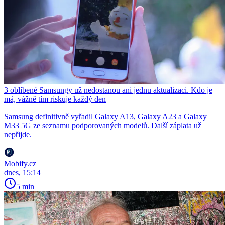
3 oblíbené Samsungy už nedostanou ani jednu aktualizaci. Kdo je
má, vážně tím riskuje každý den
Samsung definitivně vyřadil Galaxy A13, Galaxy A23 a Galaxy
M33 5G ze seznamu podporovaných modelů. Další záplata už
nepřijde.
Mobify.cz
dnes, 15:14
5 min