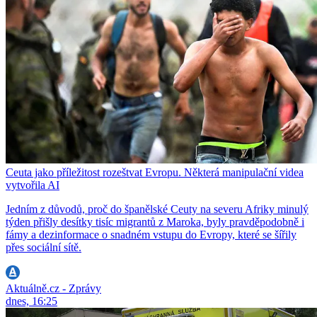
Ceuta jako příležitost rozeštvat Evropu. Některá manipulační videa
vytvořila AI
Jedním z důvodů, proč do španělské Ceuty na severu Afriky minulý
týden přišly desítky tisíc migrantů z Maroka, byly pravděpodobně i
fámy a dezinformace o snadném vstupu do Evropy, které se šířily
přes sociální sítě.
Aktuálně.cz - Zprávy
dnes, 16:25