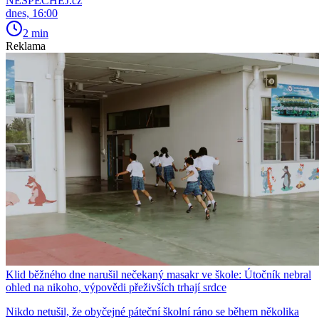
NESPECHEJ.cz
dnes, 16:00
2 min
Reklama
Klid běžného dne narušil nečekaný masakr ve škole: Útočník nebral
ohled na nikoho, výpovědi přeživších trhají srdce
Nikdo netušil, že obyčejné páteční školní ráno se během několika