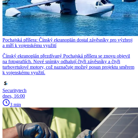
Pochajská příšera: Čínský ekranoplán dostal závěsníky pro výzbroj
a míří k vojenskému využití
Čínský ekranoplán přezdívaný Pochajská příšera se znovu objevil
na fotografiích. Nové snímky odhalují čtyři závěsníky a čtyři
turbovrtulové motory, což naznačuje možný posun projektu směrem
k vojenskému využití.
Securitytech
dnes, 16:00
3 min