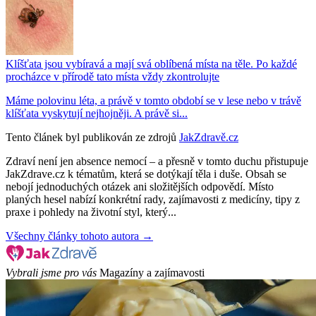
Klíšťata jsou vybíravá a mají svá oblíbená místa na těle. Po každé
procházce v přírodě tato místa vždy zkontrolujte
Máme polovinu léta, a právě v tomto období se v lese nebo v trávě
klíšťata vyskytují nejhojněji. A právě si...
Tento článek byl publikován ze zdrojů
JakZdravě.cz
Zdraví není jen absence nemocí – a přesně v tomto duchu přistupuje
JakZdrave.cz k tématům, která se dotýkají těla i duše. Obsah se
nebojí jednoduchých otázek ani složitějších odpovědí. Místo
planých hesel nabízí konkrétní rady, zajímavosti z medicíny, tipy z
praxe i pohledy na životní styl, který...
Všechny články tohoto autora →
Vybrali jsme pro vás
Magazíny a zajímavosti