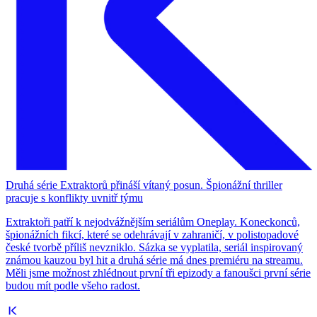
Druhá série Extraktorů přináší vítaný posun. Špionážní thriller
pracuje s konflikty uvnitř týmu
Extraktoři patří k nejodvážnějším seriálům Oneplay. Koneckonců,
špionážních fikcí, které se odehrávají v zahraničí, v polistopadové
české tvorbě příliš nevzniklo. Sázka se vyplatila, seriál inspirovaný
známou kauzou byl hit a druhá série má dnes premiéru na streamu.
Měli jsme možnost zhlédnout první tři epizody a fanoušci první série
budou mít podle všeho radost.