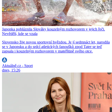
Japonka pobláznila Slováky kouzelným rozhovorem v jejich řeči.
Nevěděli, kde se vzala
Slovensko žije novou sportovní hvězdou. Je jí sedmnáct let, narodila
se v Japonsku a do srdcí atletických fanoušků zpod Tater se teď
zapsala i kouzelným rozhovorem v mateřštině svého otce.
Aktuálně.cz - Sport
dnes, 15:26