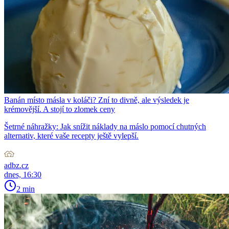
Banán místo másla v koláči? Zní to divně, ale výsledek je
krémovější. A stojí to zlomek ceny
Šetrné náhražky: Jak snížit náklady na máslo pomocí chutných
alternativ, které vaše recepty ještě vylepší.
adbz.cz
dnes, 16:30
2 min