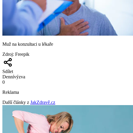
Muž na konzultaci u lékaře
Zdroj
:
Freepik
Sdílet
Denní
výzva
0
Reklama
Další články z
JakZdravě.cz