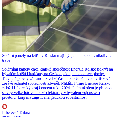
Solární panely na letišti v Ralsku mají být jen na betonu, nikoliv na
trávě
Solárními panely chce krajská společnost Energie Ralsko pokrýt na
bývalém letišti Hradčany na Českolipsku jen betonové plochy.
Travnaté plochy zůstanou z velké části nedotčené, uvedl v tiskové
zprávě jednatel společnosti Zbyněk Miklík. Firmu Energie Ralsko
založil Liberecký kraj koncem roku 2024. Jejím úkolem je příprava
stavby velké fotovoltaické elektrárny v bývalém vojenském
prostoru, kraji má zajistit energetickou soběstačnost.
Liberecká Drbna