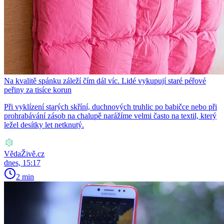
Na kvalitě spánku záleží čím dál víc. Lidé vykupují staré péřové
peřiny za tisíce korun
Při vyklízení starých skříní, duchnových truhlic po babičce nebo při
prohrabávání zásob na chalupě narážíme velmi často na textil, který
ležel desítky let netknutý.
VědaŽivě.cz
dnes, 15:17
2 min