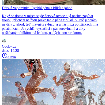
Dětská vzpomínka: Rychlá pěna z bílků a jahod
Když se doma v misce sejde čerstvé ovoce a já nechci zapínat
troubu, přichází na řadu právě tahle pěna z bílků. V létě ji dělám
nejdřív z jahod, teď hlavně z rybízu, a u nás mizí po lžičkách i na
palačinkách. Je rychlá, vystačí si s pár surovinami a díky
našlehaným bílkům má lehkou, nadýchanou strukturu.
Cooky.cz
dnes, 15:28
4 min