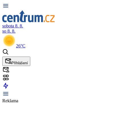
sobota 8. 8.
so 8. 8.
26°C
Přihlášení
Reklama