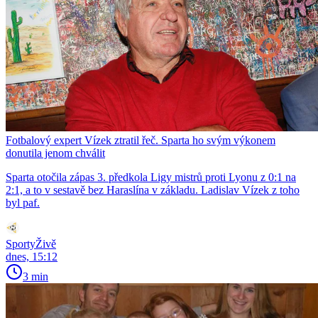
Fotbalový expert Vízek ztratil řeč. Sparta ho svým výkonem
donutila jenom chválit
Sparta otočila zápas 3. předkola Ligy mistrů proti Lyonu z 0:1 na
2:1, a to v sestavě bez Haraslína v základu. Ladislav Vízek z toho
byl paf.
SportyŽivě
dnes, 15:12
3 min