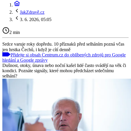
JakZdravě.cz
3. 6. 2026, 05:05
2 min
Srdce varuje roky dopředu. 10 příznaků před selháním pozná včas
jen hrstka Čechů, i když je cítí denně
Přidejte si obsah Centrum.cz do oblíbených zdrojů pro Google
hledání a Google zprávy
Dušnost, otoky, únava nebo noční kašel lidé často svádějí na věk či
kondici. Poznáte signály, které mohou předcházet srdečnímu
selhání?