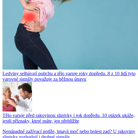
Ledviny selhávají potichu a tělo varuje roky dopředu. 8 z 10 lidí tyto
varovné signály považuje za běžnou únavu
Tělo varuje před rakovinou slinivky i rok dopředu. 10 otázek ukáže,
jestli příznaky, které máte, jen přehlížíte
Nenápadné zažívací potíže, tmavá moč nebo bolest zad? U rakoviny
slinivky rozhodují i drobné signály....