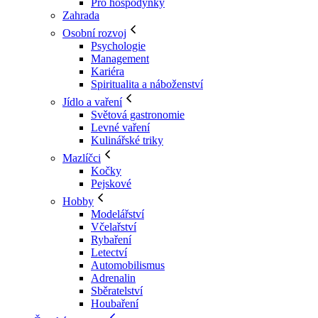
Pro hospodyňky
Zahrada
Osobní rozvoj
Psychologie
Management
Kariéra
Spiritualita a náboženství
Jídlo a vaření
Světová gastronomie
Levné vaření
Kulinářské triky
Mazlíčci
Kočky
Pejskové
Hobby
Modelářství
Včelařství
Rybaření
Letectví
Automobilismus
Adrenalin
Sběratelství
Houbaření