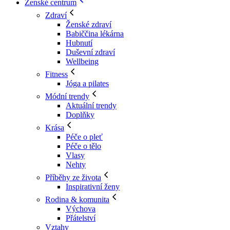
Ženské centrum
Zdraví
Ženské zdraví
Babiččina lékárna
Hubnutí
Duševní zdraví
Wellbeing
Fitness
Jóga a pilates
Módní trendy
Aktuální trendy
Doplňky
Krása
Péče o pleť
Péče o tělo
Vlasy
Nehty
Příběhy ze života
Inspirativní ženy
Rodina & komunita
Výchova
Přátelství
Vztahy