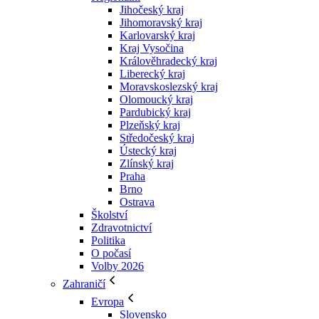
Jihočeský kraj
Jihomoravský kraj
Karlovarský kraj
Kraj Vysočina
Králověhradecký kraj
Liberecký kraj
Moravskoslezský kraj
Olomoucký kraj
Pardubický kraj
Plzeňský kraj
Středočeský kraj
Ústecký kraj
Zlínský kraj
Praha
Brno
Ostrava
Školství
Zdravotnictví
Politika
O počasí
Volby 2026
Zahraničí
Evropa
Slovensko