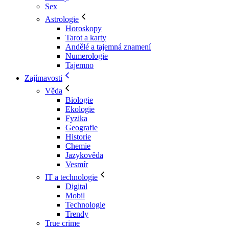
Sex
Astrologie
Horoskopy
Tarot a karty
Andělé a tajemná znamení
Numerologie
Tajemno
Zajímavosti
Věda
Biologie
Ekologie
Fyzika
Geografie
Historie
Chemie
Jazykověda
Vesmír
IT a technologie
Digital
Mobil
Technologie
Trendy
True crime