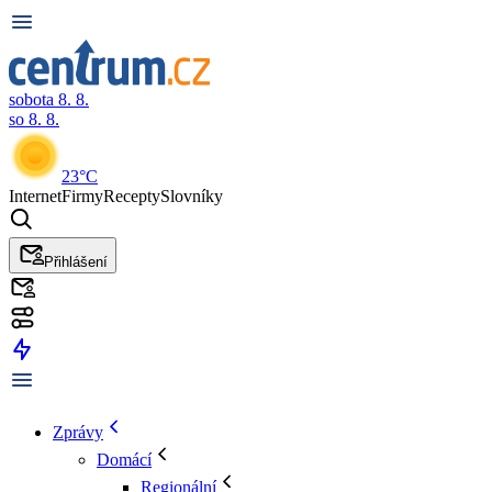
sobota 8. 8.
so 8. 8.
23°C
Internet
Firmy
Recepty
Slovníky
Přihlášení
Zprávy
Domácí
Regionální