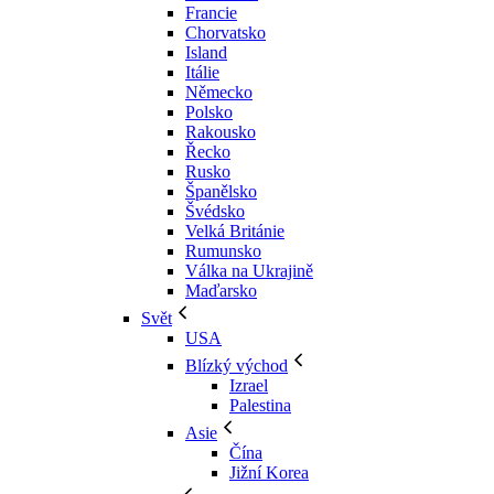
Francie
Chorvatsko
Island
Itálie
Německo
Polsko
Rakousko
Řecko
Rusko
Španělsko
Švédsko
Velká Británie
Rumunsko
Válka na Ukrajině
Maďarsko
Svět
USA
Blízký východ
Izrael
Palestina
Asie
Čína
Jižní Korea