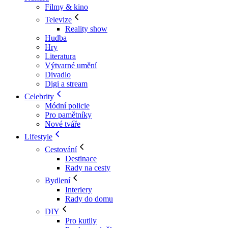
Filmy & kino
Televize
Reality show
Hudba
Hry
Literatura
Výtvarné umění
Divadlo
Digi a stream
Celebrity
Módní policie
Pro pamětníky
Nové tváře
Lifestyle
Cestování
Destinace
Rady na cesty
Bydlení
Interiery
Rady do domu
DIY
Pro kutily