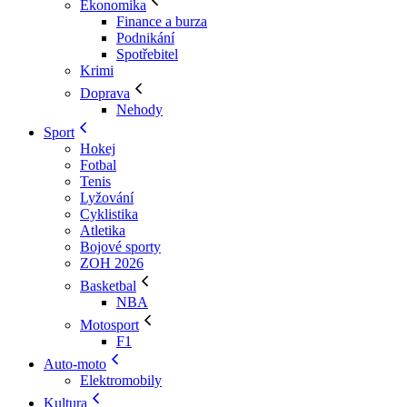
Ekonomika
Finance a burza
Podnikání
Spotřebitel
Krimi
Doprava
Nehody
Sport
Hokej
Fotbal
Tenis
Lyžování
Cyklistika
Atletika
Bojové sporty
ZOH 2026
Basketbal
NBA
Motosport
F1
Auto-moto
Elektromobily
Kultura