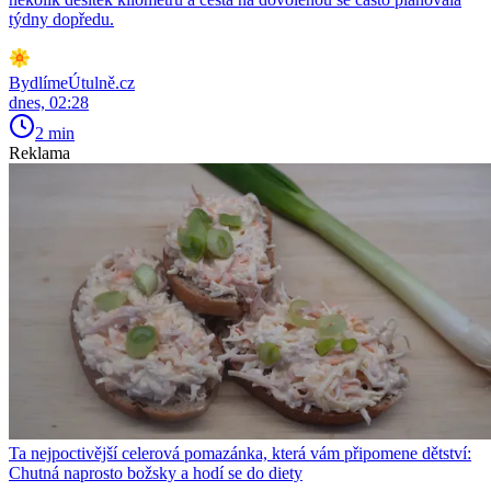
týdny dopředu.
BydlímeÚtulně.cz
dnes, 02:28
2 min
Reklama
Ta nejpoctivější celerová pomazánka, která vám připomene dětství:
Chutná naprosto božsky a hodí se do diety