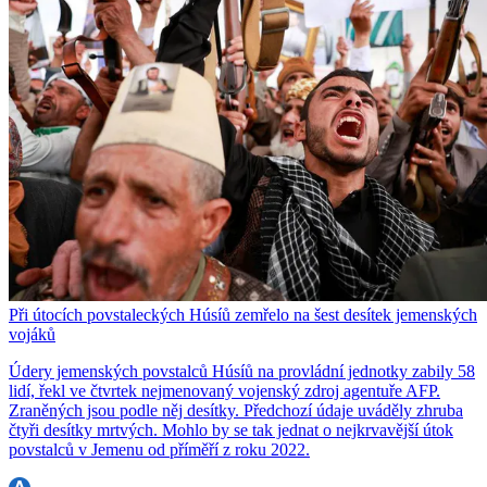
Při útocích povstaleckých Húsíů zemřelo na šest desítek jemenských
vojáků
Údery jemenských povstalců Húsíů na provládní jednotky zabily 58
lidí, řekl ve čtvrtek nejmenovaný vojenský zdroj agentuře AFP.
Zraněných jsou podle něj desítky. Předchozí údaje uváděly zhruba
čtyři desítky mrtvých. Mohlo by se tak jednat o nejkrvavější útok
povstalců v Jemenu od příměří z roku 2022.