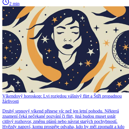
2 min
Víkendový horoskop: Lvi rozjedou vášnivý flirt a Štíři propadnou
žárlivosti
Druhý srpnový víkend přinese víc než jen letní pohodu. Některá
znamení čeká nečekané pozvání či flirt, jiná budou muset ustát
citlivý rozhovor, změnu plánů nebo návrat starých pochybností.
Hvězdy napoví, komu prospěje odvaha, kdo by měl zpomalit a kdo