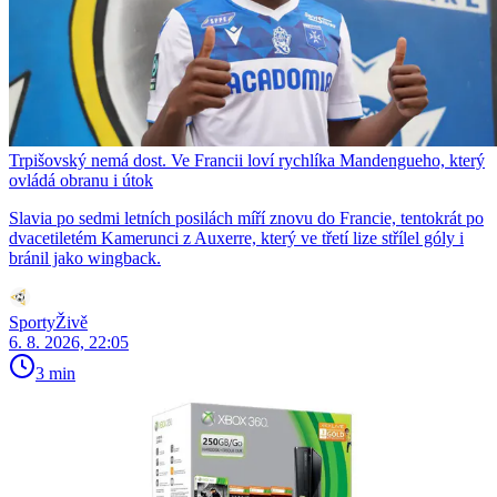
Trpišovský nemá dost. Ve Francii loví rychlíka Mandengueho, který
ovládá obranu i útok
Slavia po sedmi letních posilách míří znovu do Francie, tentokrát po
dvacetiletém Kamerunci z Auxerre, který ve třetí lize střílel góly i
bránil jako wingback.
SportyŽivě
6. 8. 2026, 22:05
3 min