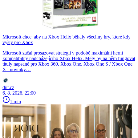
Microsoft chce, aby na Xbox Helix běhaly všechny hry, které kdy
vyšly pro Xbox
Microsoft začal prosazovat strategii v podobě maximální herní
kompatibility nadcházejícího Xbox Helix. Měly by na něm fungovat
tituly napsané pro Xbox 360, Xbox One, Xbox One S / Xbox One
X i novinky…
diit.cz
6. 8. 2026, 22:00
1 min