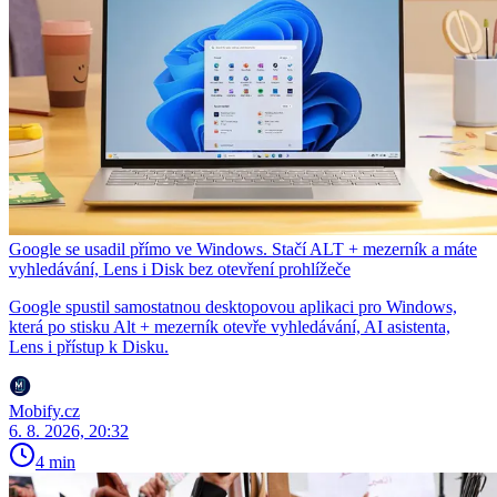
Google se usadil přímo ve Windows. Stačí ALT + mezerník a máte
vyhledávání, Lens i Disk bez otevření prohlížeče
Google spustil samostatnou desktopovou aplikaci pro Windows,
která po stisku Alt + mezerník otevře vyhledávání, AI asistenta,
Lens i přístup k Disku.
Mobify.cz
6. 8. 2026, 20:32
4 min