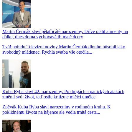
Martin Čermák slaví pětatřicáté narozeniny. Dříve platil alimenty na
dálku, dnes doma vychovává tři malé dcery
Tvář pořadu Televizní noviny Martin Čermák dlouho působil jako
svobodný mládenec. Rychlá svatba vše otočila...
Kuba Ryba slaví 42. narozeniny. Po drogách a panických atakách
změnil svůj život, teď ostře kritizuje mlčící umělce
Zpěvák Kuba Ryba slaví narozeniny v rodinném kruhu. K
poklidnému životu na hájence ale vedla trnitá cesta...