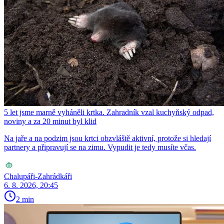
5 let jsme marně vyháněli krtka. Zahradník vzal kuchyňský odpad,
noviny a za 20 minut byl klid
Na jaře a na podzim jsou krtci obzvláště aktivní, protože si hledají
partnery a připravují se na zimu. Vypudit je tedy musíte včas.
Chalupáři-Zahrádkáři
6. 8. 2026, 20:45
2 min