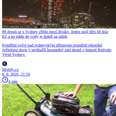
89 dronů se v Sydney zřítilo mezi diváky. Jeden stojí přes 60 tisíc
Kč a po pádu do vody je úplně na odpis
Pondělní večer nad sydneyským přístavem proměnil rekordní
světelnou show v nejdražší hromadný pád dronů v historii festivalu
Vivid Sydney.
Mobify.cz
6. 8. 2026, 21:56
4 min