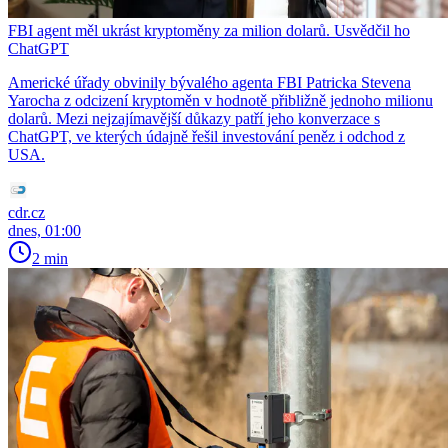
FBI agent měl ukrást kryptoměny za milion dolarů. Usvědčil ho
ChatGPT
Americké úřady obvinily bývalého agenta FBI Patricka Stevena
Yarocha z odcizení kryptoměn v hodnotě přibližně jednoho milionu
dolarů. Mezi nejzajímavější důkazy patří jeho konverzace s
ChatGPT, ve kterých údajně řešil investování peněz i odchod z
USA.
cdr.cz
dnes, 01:00
2 min