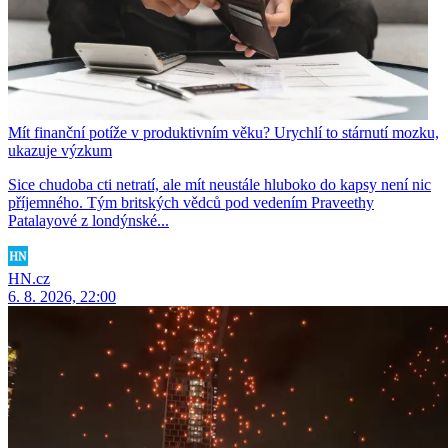
Mít finanční potíže v produktivním věku? Urychlí to stárnutí mozku,
ukazuje výzkum
Sice chudoba cti netratí, ale mít neustále hluboko do kapsy není nic
příjemného. Tým britských vědců pod vedením Praveethy
Patalayové z londýnské...
HN.cz
6. 8. 2026, 22:00