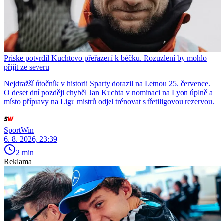
Priske potvrdil Kuchtovo přeřazení k béčku. Rozuzlení by mohlo
přijít ze severu
Nejdražší útočník v historii Sparty dorazil na Letnou 25. července.
O deset dní později chyběl Jan Kuchta v nominaci na Lyon úplně a
místo přípravy na Ligu mistrů odjel trénovat s třetiligovou rezervou.
SportWin
6. 8. 2026, 23:39
2 min
Reklama