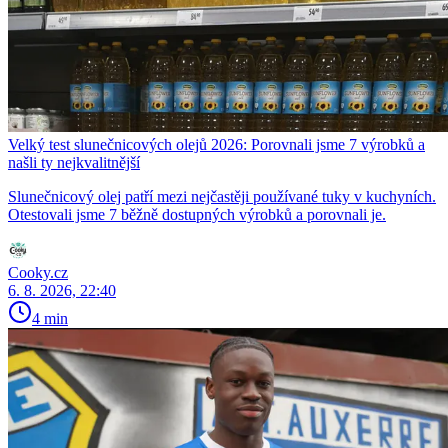
Velký test slunečnicových olejů 2026: Porovnali jsme 7 výrobků a
našli ty nejkvalitnější
Slunečnicový olej patří mezi nejčastěji používané tuky v kuchyních.
Otestovali jsme 7 běžně dostupných výrobků a porovnali je.
Cooky.cz
6. 8. 2026, 22:40
4 min