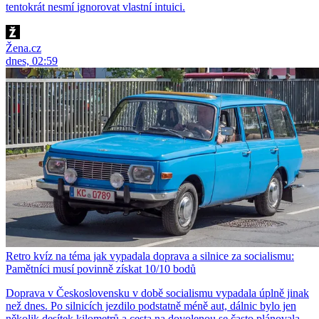
tentokrát nesmí ignorovat vlastní intuici.
Žena.cz
dnes, 02:59
Retro kvíz na téma jak vypadala doprava a silnice za socialismu:
Pamětníci musí povinně získat 10/10 bodů
Doprava v Československu v době socialismu vypadala úplně jinak
než dnes. Po silnicích jezdilo podstatně méně aut, dálnic bylo jen
několik desítek kilometrů a cesta na dovolenou se často plánovala