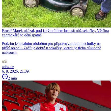
Brusíř Marek ukázal, pod jakým úhlem brousit nůž sekačky. Většina
zahrádkářů to dělá špatně
Podzim je ideálním obdobím pro přípravu zahradní techniky na
příští sezonu. Začít je dobré u sekačky, kterou je třeba důkladně
nabrousit.
adbz.cz
6. 8. 2026, 21:39
2 min