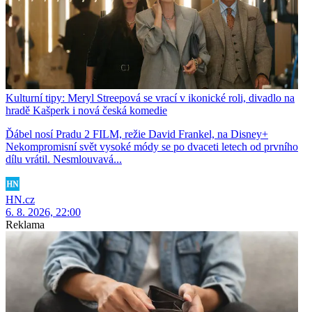
Kulturní tipy: Meryl Streepová se vrací v ikonické roli, divadlo na
hradě Kašperk i nová česká komedie
Ďábel nosí Pradu 2 FILM, režie David Frankel, na Disney+
Nekompromisní svět vysoké módy se po dvaceti letech od prvního
dílu vrátil. Nesmlouvavá...
HN.cz
6. 8. 2026, 22:00
Reklama