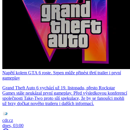
Napětí kolem GTA 6 roste. Srpen může přinést třetí trailer i první
gameplay
Grand Theft Auto 6 vychází už 19. listopadu, přesto Rockstar
Games stále neukázal první gameplay. Před výsledkovou konferencí
společnosti Take-Two proto sílí spekulace, že by se fanoušci mohli
už brzy dočkat nového traileru i dalších informací.
cdr.cz
dnes, 03:00