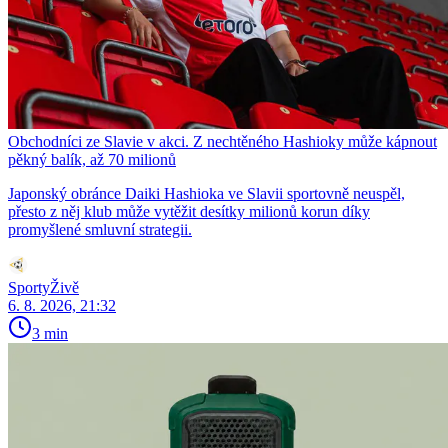
Obchodníci ze Slavie v akci. Z nechtěného Hashioky může kápnout
pěkný balík, až 70 milionů
Japonský obránce Daiki Hashioka ve Slavii sportovně neuspěl,
přesto z něj klub může vytěžit desítky milionů korun díky
promyšlené smluvní strategii.
SportyŽivě
6. 8. 2026, 21:32
3 min