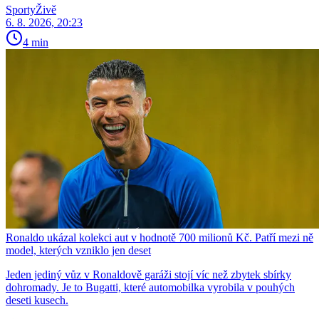
SportyŽivě
6. 8. 2026, 20:23
4 min
Ronaldo ukázal kolekci aut v hodnotě 700 milionů Kč. Patří mezi ně
model, kterých vzniklo jen deset
Jeden jediný vůz v Ronaldově garáži stojí víc než zbytek sbírky
dohromady. Je to Bugatti, které automobilka vyrobila v pouhých
deseti kusech.