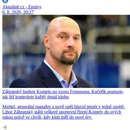
Aktuálně.cz - Zprávy
6. 8. 2026, 20:27
Zábranský buduje Kometu po vzoru Fergusona. Kučeřík popisuje,
jak šéf kontroluje každý detail klubu
Majitel, generální manažer a nově opět hlavní trenér v jedné osobě.
Libor Zábranský stáhl veškeré sportovní řízení Komety do svých
rukou právě ve chvíli, kdy klub míří do nové éry.