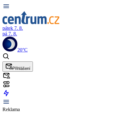
pátek 7. 8.
pá 7. 8.
20°C
Přihlášení
Reklama