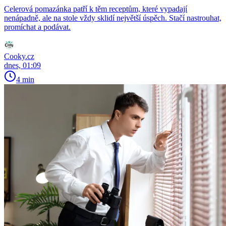
Celerová pomazánka patří k těm receptům, které vypadají
nenápadně, ale na stole vždy sklidí největší úspěch. Stačí nastrouhat,
promíchat a podávat.
Cooky.cz
dnes, 01:09
4 min