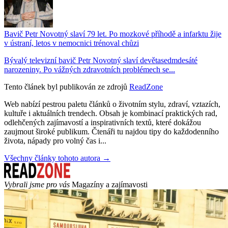
Bavič Petr Novotný slaví 79 let. Po mozkové příhodě a infarktu žije
v ústraní, letos v nemocnici trénoval chůzi
Bývalý televizní bavič Petr Novotný slaví devětasedmdesáté
narozeniny. Po vážných zdravotních problémech se...
Tento článek byl publikován ze zdrojů
ReadZone
Web nabízí pestrou paletu článků o životním stylu, zdraví, vztazích,
kultuře i aktuálních trendech. Obsah je kombinací praktických rad,
odlehčených zajímavostí a inspirativních textů, které dokážou
zaujmout široké publikum. Čtenáři tu najdou tipy do každodenního
života, nápady pro volný čas i...
Všechny články tohoto autora →
Vybrali jsme pro vás
Magazíny a zajímavosti