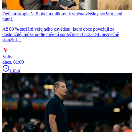
Defektoskopie šetří obcím miliony. Výměna většiny stožárů není
nutná
Až 80 % stožárů veřejného osvětlení, které obce považují za
dosloužilé, může podle měření společnosti ČEZ ESL bezpečně
sloužit i…
Volty
dnes, 01:00
1 min