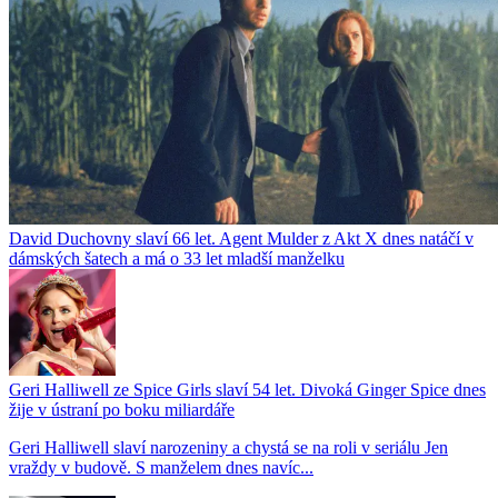
David Duchovny slaví 66 let. Agent Mulder z Akt X dnes natáčí v
dámských šatech a má o 33 let mladší manželku
Geri Halliwell ze Spice Girls slaví 54 let. Divoká Ginger Spice dnes
žije v ústraní po boku miliardáře
Geri Halliwell slaví narozeniny a chystá se na roli v seriálu Jen
vraždy v budově. S manželem dnes navíc...