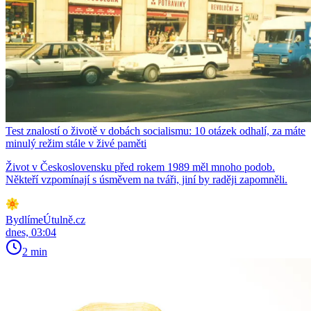
Test znalostí o životě v dobách socialismu: 10 otázek odhalí, za máte
minulý režim stále v živé paměti
Život v Československu před rokem 1989 měl mnoho podob.
Někteří vzpomínají s úsměvem na tváři, jiní by raději zapomněli.
BydlímeÚtulně.cz
dnes, 03:04
2 min