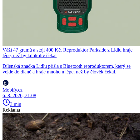
Váží 47 gramů a stojí 400 Kč. Reproduktor Parkside z Lidlu hraje
lépe, než by kdokoliv čekal
Dílenská značka Lidlu přišla s Bluetooth reproduktorem, který se
vejde do dlaně a hraje mnohem lépe, než by člověk čekal.
Mobify.cz
6. 8. 2026, 21:08
3 min
Reklama