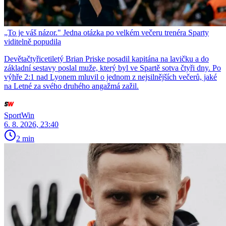
„To je váš názor." Jedna otázka po velkém večeru trenéra Sparty
viditelně popudila
Devětačtyřicetiletý Brian Priske posadil kapitána na lavičku a do
základní sestavy poslal muže, který byl ve Spartě sotva čtyři dny. Po
výhře 2:1 nad Lyonem mluvil o jednom z nejsilnějších večerů, jaké
na Letné za svého druhého angažmá zažil.
SportWin
6. 8. 2026, 23:40
2 min