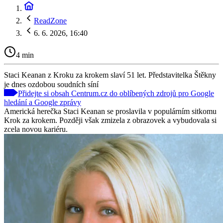
ReadZone
6. 6. 2026, 16:40
4 min
Staci Keanan z Kroku za krokem slaví 51 let. Představitelka Štěkny
je dnes ozdobou soudních síní
Přidejte si obsah Centrum.cz do oblíbených zdrojů pro Google
hledání a Google zprávy
Americká herečka Staci Keanan se proslavila v populárním sitkomu
Krok za krokem. Později však zmizela z obrazovek a vybudovala si
zcela novou kariéru.