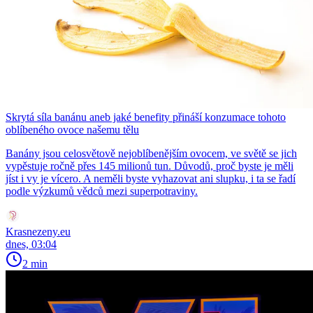
Skrytá síla banánu aneb jaké benefity přináší konzumace tohoto
oblíbeného ovoce našemu tělu
Banány jsou celosvětově nejoblíbenějším ovocem, ve světě se jich
vypěstuje ročně přes 145 milionů tun. Důvodů, proč byste je měli
jíst i vy je vícero. A neměli byste vyhazovat ani slupku, i ta se řadí
podle výzkumů vědců mezi superpotraviny.
Krasnezeny.eu
dnes, 03:04
2 min