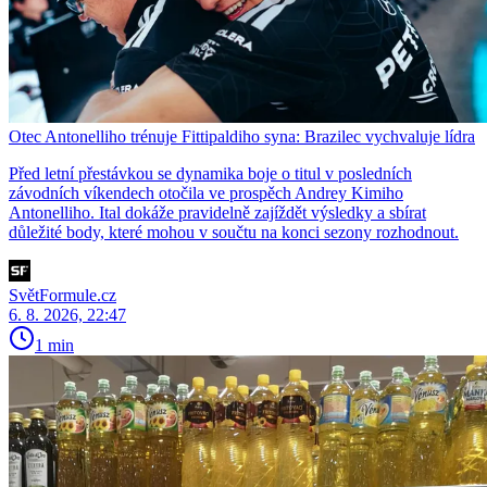
Otec Antonelliho trénuje Fittipaldiho syna: Brazilec vychvaluje lídra
Před letní přestávkou se dynamika boje o titul v posledních
závodních víkendech otočila ve prospěch Andrey Kimiho
Antonelliho. Ital dokáže pravidelně zajíždět výsledky a sbírat
důležité body, které mohou v součtu na konci sezony rozhodnout.
SvětFormule.cz
6. 8. 2026, 22:47
1 min