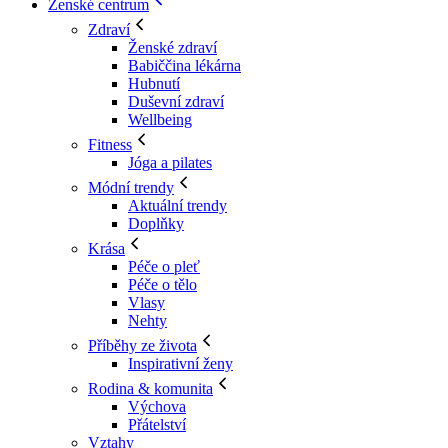
Ženské centrum
Zdraví
Ženské zdraví
Babiččina lékárna
Hubnutí
Duševní zdraví
Wellbeing
Fitness
Jóga a pilates
Módní trendy
Aktuální trendy
Doplňky
Krása
Péče o pleť
Péče o tělo
Vlasy
Nehty
Příběhy ze života
Inspirativní ženy
Rodina & komunita
Výchova
Přátelství
Vztahy