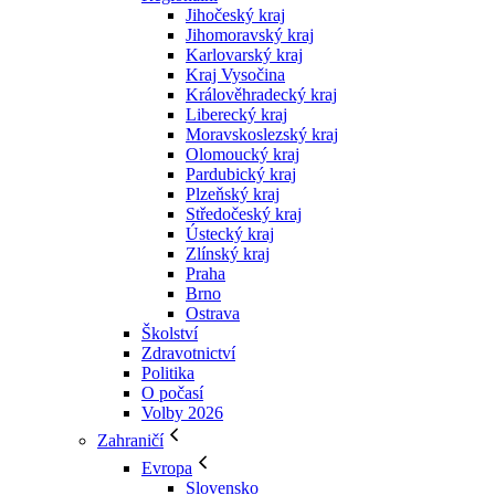
Jihočeský kraj
Jihomoravský kraj
Karlovarský kraj
Kraj Vysočina
Králověhradecký kraj
Liberecký kraj
Moravskoslezský kraj
Olomoucký kraj
Pardubický kraj
Plzeňský kraj
Středočeský kraj
Ústecký kraj
Zlínský kraj
Praha
Brno
Ostrava
Školství
Zdravotnictví
Politika
O počasí
Volby 2026
Zahraničí
Evropa
Slovensko