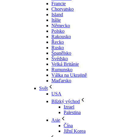
Francie
Chorvatsko
Island
Itálie
Německo
Polsko
Rakousko
Řecko
Rusko
Španělsko
Švédsko
Velká Británie
Rumunsko
Válka na Ukrajině
Maďarsko
Svět
USA
Blízký východ
Izrael
Palestina
Asie
Čína
Jižní Korea