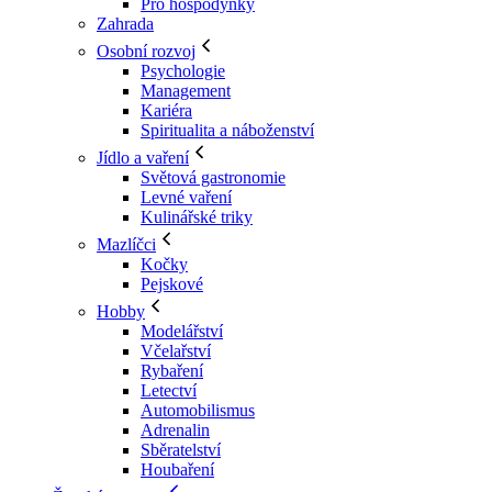
Pro hospodyňky
Zahrada
Osobní rozvoj
Psychologie
Management
Kariéra
Spiritualita a náboženství
Jídlo a vaření
Světová gastronomie
Levné vaření
Kulinářské triky
Mazlíčci
Kočky
Pejskové
Hobby
Modelářství
Včelařství
Rybaření
Letectví
Automobilismus
Adrenalin
Sběratelství
Houbaření