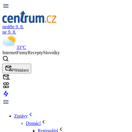
neděle 9. 8.
ne 9. 8.
33°C
Internet
Firmy
Recepty
Slovníky
Přihlášení
Zprávy
Domácí
Regionální