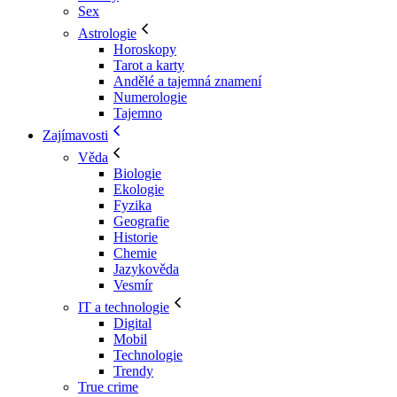
Sex
Astrologie
Horoskopy
Tarot a karty
Andělé a tajemná znamení
Numerologie
Tajemno
Zajímavosti
Věda
Biologie
Ekologie
Fyzika
Geografie
Historie
Chemie
Jazykověda
Vesmír
IT a technologie
Digital
Mobil
Technologie
Trendy
True crime