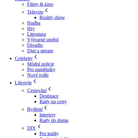
Filmy & kino
Televize
Reality show
Hudba
Hry
Literatura
Výtvarné umění
Divadlo
Digi a stream
Celebrity
Módní policie
Pro pamětníky
Nové tváře
Lifestyle
Cestování
Destinace
Rady na cesty
Bydlení
Interiery
Rady do domu
DIY
Pro kutily