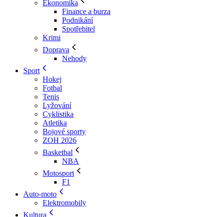
Ekonomika
Finance a burza
Podnikání
Spotřebitel
Krimi
Doprava
Nehody
Sport
Hokej
Fotbal
Tenis
Lyžování
Cyklistika
Atletika
Bojové sporty
ZOH 2026
Basketbal
NBA
Motosport
F1
Auto-moto
Elektromobily
Kultura