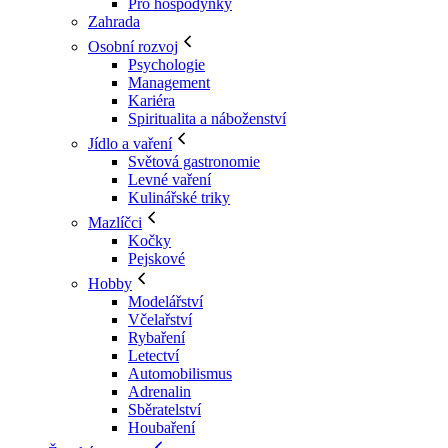
Pro hospodyňky
Zahrada
Osobní rozvoj
Psychologie
Management
Kariéra
Spiritualita a náboženství
Jídlo a vaření
Světová gastronomie
Levné vaření
Kulinářské triky
Mazlíčci
Kočky
Pejskové
Hobby
Modelářství
Včelařství
Rybaření
Letectví
Automobilismus
Adrenalin
Sběratelství
Houbaření