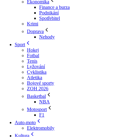
Ekonomika
Finance a burza
Podnikání
Spotřebitel
Krimi
Doprava
Nehody
Sport
Hokej
Fotbal
Tenis
Lyžování
Cyklistika
Atletika
Bojové sporty
ZOH 2026
Basketbal
NBA
Motosport
F1
Auto-moto
Elektromobily
Kultura