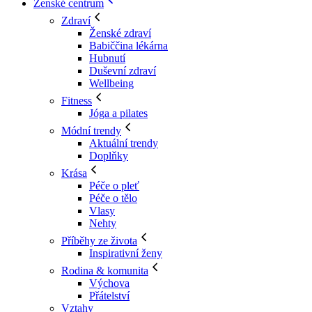
Ženské centrum
Zdraví
Ženské zdraví
Babiččina lékárna
Hubnutí
Duševní zdraví
Wellbeing
Fitness
Jóga a pilates
Módní trendy
Aktuální trendy
Doplňky
Krása
Péče o pleť
Péče o tělo
Vlasy
Nehty
Příběhy ze života
Inspirativní ženy
Rodina & komunita
Výchova
Přátelství
Vztahy