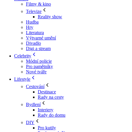
Filmy & kino
Televize
Reality show
Hudba
Hry
Literatura
Výtvarné umění
Divadlo
Digi a stream
Celebrity
Módní policie
Pro pamětníky
Nové tváře
Lifestyle
Cestování
Destinace
Rady na cesty
Bydlení
Interiery
Rady do domu
DIY
Pro kutily