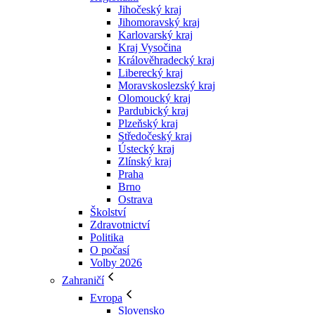
Jihočeský kraj
Jihomoravský kraj
Karlovarský kraj
Kraj Vysočina
Králověhradecký kraj
Liberecký kraj
Moravskoslezský kraj
Olomoucký kraj
Pardubický kraj
Plzeňský kraj
Středočeský kraj
Ústecký kraj
Zlínský kraj
Praha
Brno
Ostrava
Školství
Zdravotnictví
Politika
O počasí
Volby 2026
Zahraničí
Evropa
Slovensko