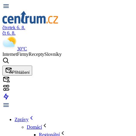
čtvrtek 6. 8.
čt 6. 8.
30°C
Internet
Firmy
Recepty
Slovníky
Přihlášení
Zprávy
Domácí
Regionální