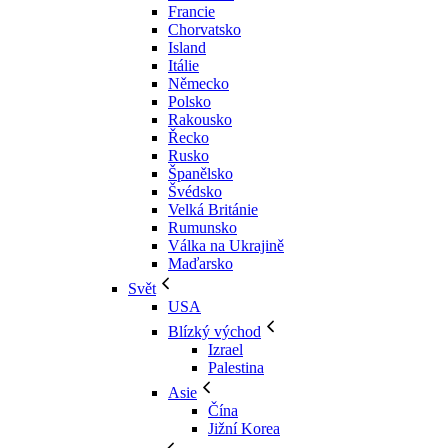
Francie
Chorvatsko
Island
Itálie
Německo
Polsko
Rakousko
Řecko
Rusko
Španělsko
Švédsko
Velká Británie
Rumunsko
Válka na Ukrajině
Maďarsko
Svět
USA
Blízký východ
Izrael
Palestina
Asie
Čína
Jižní Korea