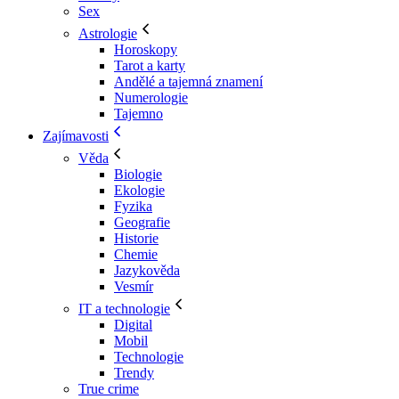
Sex
Astrologie
Horoskopy
Tarot a karty
Andělé a tajemná znamení
Numerologie
Tajemno
Zajímavosti
Věda
Biologie
Ekologie
Fyzika
Geografie
Historie
Chemie
Jazykověda
Vesmír
IT a technologie
Digital
Mobil
Technologie
Trendy
True crime