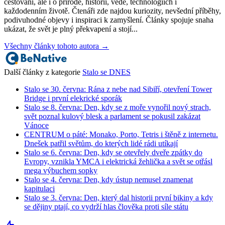
cestovani, ale i o přírodě, historii, vědě, technologiích i
každodenním životě. Čtenáři zde najdou kuriozity, nevšední příběhy,
podivuhodné objevy i inspiraci k zamyšlení. Články spojuje snaha
ukázat, že svět je plný překvapení a stojí...
Všechny články tohoto autora →
Další články z kategorie
Stalo se DNES
Stalo se 30. června: Rána z nebe nad Sibiří, otevření Tower
Bridge i první elekrické sporák
Stalo se 8. června: Den, kdy se z moře vynořil nový strach,
svět poznal kulový blesk a parlament se pokusil zakázat
Vánoce
CENTRUM o páté: Monako, Porto, Tetris i štěně z internetu.
Dnešek patřil světům, do kterých lidé rádi utíkají
Stalo se 6. června: Den, kdy se otevřely dveře zpátky do
Evropy, vznikla YMCA i elektrická žehlička a svět se otřásl
mega výbuchem sopky
Stalo se 4. června: Den, kdy ústup nemusel znamenat
kapitulaci
Stalo se 3. června: Den, který dal historii první bikiny a kdy
se dějiny ptají, co vydrží hlas člověka proti síle státu