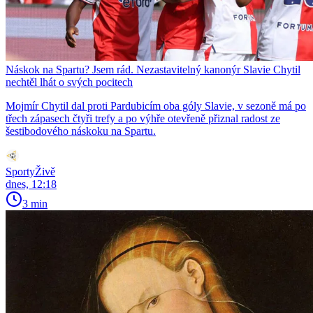
Náskok na Spartu? Jsem rád. Nezastavitelný kanonýr Slavie Chytil
nechtěl lhát o svých pocitech
Mojmír Chytil dal proti Pardubicím oba góly Slavie, v sezoně má po
třech zápasech čtyři trefy a po výhře otevřeně přiznal radost ze
šestibodového náskoku na Spartu.
SportyŽivě
dnes, 12:18
3 min