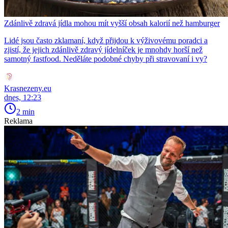
Zdánlivě zdravá jídla mohou mít vyšší obsah kalorií než hamburger
Lidé jsou často zklamaní, když přijdou k výživovému poradci a
zjistí, že jejich zdánlivě zdravý jídelníček je mnohdy horší než
samotný fastfood. Neděláte podobné chyby při stravovaní i vy?
Krasnezeny.eu
dnes, 12:23
2 min
Reklama