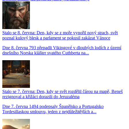
Stalo se 8. června: Den, kdy se z moře vynořil nový strach, svět
poznal kulový blesk a parlament se pokusil zakázat Vánoce
Dne 8. června 793 přepadli Vikingové v dlouhých lodích z území
dnešního Norska klášter svatého Cuthberta na...
Stalo se 7. června: Den, kdy se svět rozdělil čárou na mapě, Beneš
rezignoval a křižáci dorazili do Jeruzaléma
Dne 7. června 1494 podepsaly Španělsko a Portugalsko
Tordesillaskou smlouvu, jeden z nejdůležitějších a...