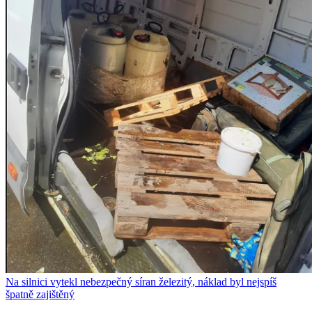
Na silnici vytekl nebezpečný síran železitý, náklad byl nejspíš
špatně zajištěný