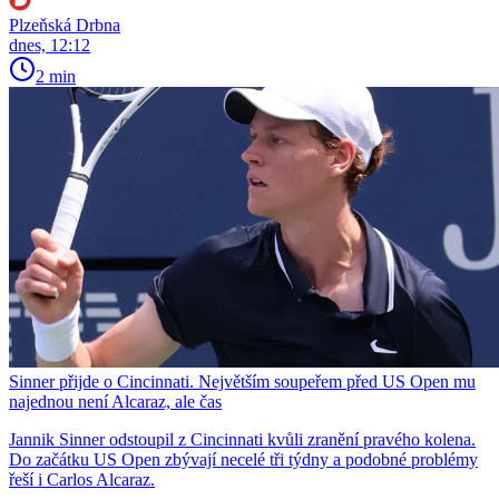
Plzeňská Drbna
dnes, 12:12
2 min
Sinner přijde o Cincinnati. Největším soupeřem před US Open mu
najednou není Alcaraz, ale čas
Jannik Sinner odstoupil z Cincinnati kvůli zranění pravého kolena.
Do začátku US Open zbývají necelé tři týdny a podobné problémy
řeší i Carlos Alcaraz.