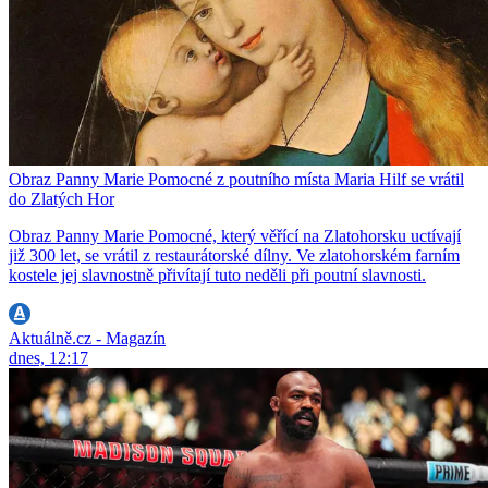
Obraz Panny Marie Pomocné z poutního místa Maria Hilf se vrátil
do Zlatých Hor
Obraz Panny Marie Pomocné, který věřící na Zlatohorsku uctívají
již 300 let, se vrátil z restaurátorské dílny. Ve zlatohorském farním
kostele jej slavnostně přivítají tuto neděli při poutní slavnosti.
Aktuálně.cz - Magazín
dnes, 12:17