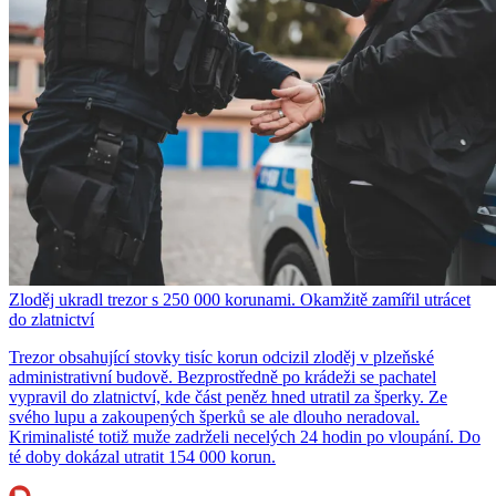
Zloděj ukradl trezor s 250 000 korunami. Okamžitě zamířil utrácet
do zlatnictví
Trezor obsahující stovky tisíc korun odcizil zloděj v plzeňské
administrativní budově. Bezprostředně po krádeži se pachatel
vypravil do zlatnictví, kde část peněz hned utratil za šperky. Ze
svého lupu a zakoupených šperků se ale dlouho neradoval.
Kriminalisté totiž muže zadrželi necelých 24 hodin po vloupání. Do
té doby dokázal utratit 154 000 korun.