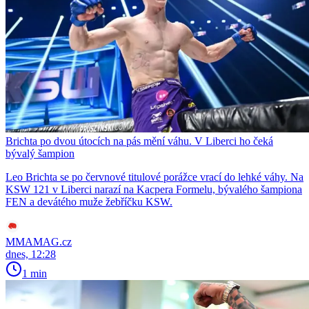
Brichta po dvou útocích na pás mění váhu. V Liberci ho čeká
bývalý šampion
Leo Brichta se po červnové titulové porážce vrací do lehké váhy. Na
KSW 121 v Liberci narazí na Kacpera Formelu, bývalého šampiona
FEN a devátého muže žebříčku KSW.
MMAMAG.cz
dnes, 12:28
1 min