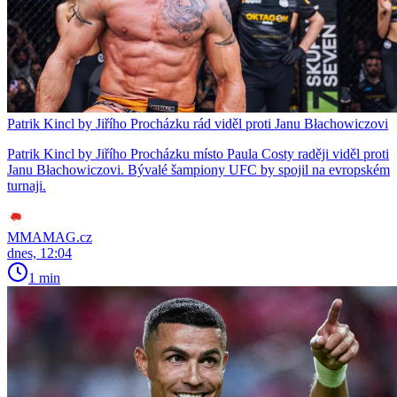
Patrik Kincl by Jiřího Procházku rád viděl proti Janu Błachowiczovi
Patrik Kincl by Jiřího Procházku místo Paula Costy raději viděl proti
Janu Błachowiczovi. Bývalé šampiony UFC by spojil na evropském
turnaji.
MMAMAG.cz
dnes, 12:04
1 min