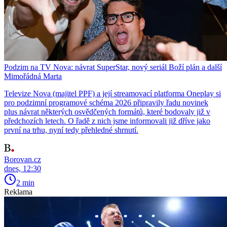
Podzim na TV Nova: návrat SuperStar, nový seriál Boží plán a další
Mimořádná Marta
Televize Nova (majitel PPF) a její streamovací platforma Oneplay si
pro podzimní programové schéma 2026 připravily řadu novinek
plus návrat některých osvědčených formátů, které bodovaly již v
předchozích letech. O řadě z nich jsme informovali již dříve jako
první na trhu, nyní tedy přehledné shrnutí.
Borovan.cz
dnes, 12:30
2 min
Reklama