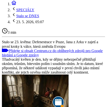
SPECIÁLY
Stalo se DNES
23. 5. 2026, 05:07
3 min
Stalo se 23. května: Defenestrace v Praze, Jana z Arku v zajetí a
první kroky k válce, která změnila Evropu
Přidejte si obsah Centrum.cz do oblíbených zdrojů pro Google
hledání a Google zprávy
Třiadvacátý květen je den, kdy se dějiny nebezpečně přibližují
oknům, trůnům, bitevním polím i soudním síním. Je to datum, které
připomíná, že některé události vypadají v první chvíli jako místní
konflikt, ale jejich ozvěna může zasáhnout celý kontinent.