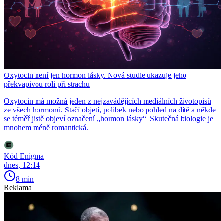
Oxytocin není jen hormon lásky. Nová studie ukazuje jeho
překvapivou roli při strachu
Oxytocin má možná jeden z nejzavádějících mediálních životopisů
ze všech hormonů. Stačí objetí, polibek nebo pohled na dítě a někde
se téměř jistě objeví označení „hormon lásky“. Skutečná biologie je
mnohem méně romantická.
Kód Enigma
dnes, 12:14
8 min
Reklama