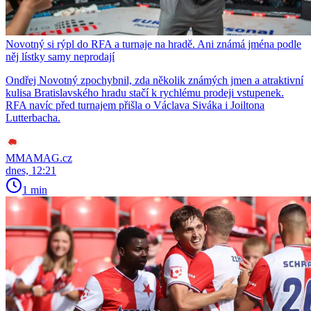
Novotný si rýpl do RFA a turnaje na hradě. Ani známá jména podle
něj lístky samy neprodají
Ondřej Novotný zpochybnil, zda několik známých jmen a atraktivní
kulisa Bratislavského hradu stačí k rychlému prodeji vstupenek.
RFA navíc před turnajem přišla o Václava Siváka i Joiltona
Lutterbacha.
MMAMAG.cz
dnes, 12:21
1 min