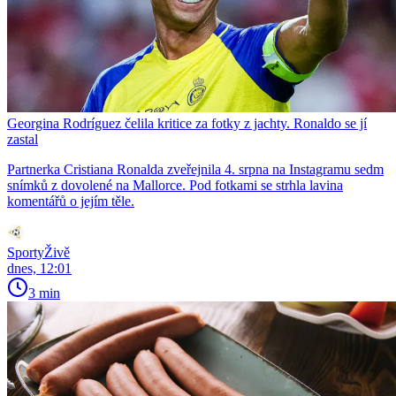
Georgina Rodríguez čelila kritice za fotky z jachty. Ronaldo se jí
zastal
Partnerka Cristiana Ronalda zveřejnila 4. srpna na Instagramu sedm
snímků z dovolené na Mallorce. Pod fotkami se strhla lavina
komentářů o jejím těle.
SportyŽivě
dnes, 12:01
3 min