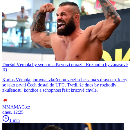
Dnešní Vémola by svou mladší verzi porazil. Rozhodlo by zápasové
IQ
Karlos Vémola porovnal zkušenou verzi sebe sama s dravcem, který
se jako první Čech dostal do UFC. Tvrdí, že dnes by rozhodly
zkušenosti, kondice a schopnost řešit krizové chvíle.
MMAMAG.cz
dnes, 12:25
1 min