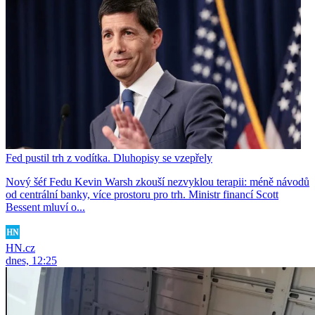
Fed pustil trh z vodítka. Dluhopisy se vzepřely
Nový šéf Fedu Kevin Warsh zkouší nezvyklou terapii: méně návodů
od centrální banky, více prostoru pro trh. Ministr financí Scott
Bessent mluví o...
HN.cz
dnes, 12:25