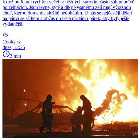
Když potřebuji rychlou večeři z běžných surovin, často sáhnu právě
po zelňácích. Jsou levné, syté a díky kysanému zelí mají výraznou
chuť, kterou doma nic složitě nedoháním. U nás se nejčastěji dělají
na pánvi se sádlem a občas do těsta přidám i párek, aby byly ještě
vydatnější.
Cooky.cz
dnes, 12:35
3 min