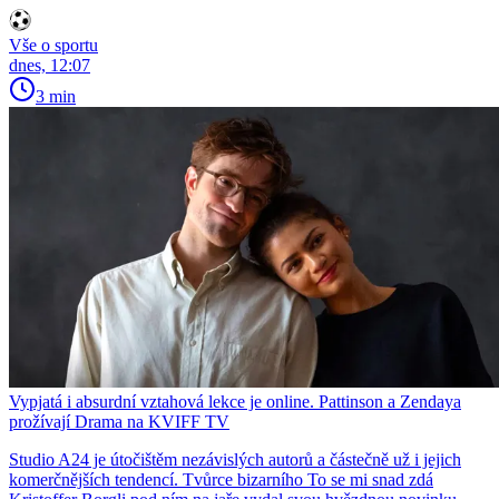
Vše o sportu
dnes, 12:07
3 min
Vypjatá i absurdní vztahová lekce je online. Pattinson a Zendaya
prožívají Drama na KVIFF TV
Studio A24 je útočištěm nezávislých autorů a částečně už i jejich
komerčnějších tendencí. Tvůrce bizarního To se mi snad zdá