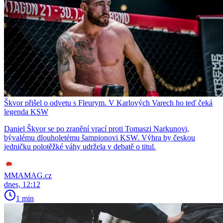
Škvor přišel o odvetu s Fleurym. V Karlových Varech ho teď čeká
legenda KSW
Daniel Škvor se po zranění vrací proti Tomaszi Narkunovi,
bývalému dlouholetému šampionovi KSW. Výhra by českou
jedničku polotěžké váhy udržela v debatě o titul.
MMAMAG.cz
dnes, 12:12
1 min