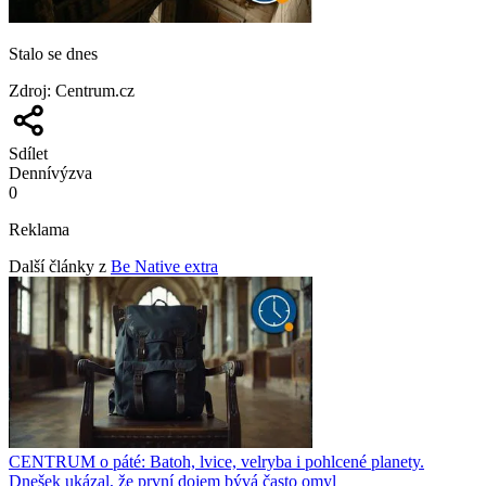
Stalo se dnes
Zdroj
:
Centrum.cz
Sdílet
Denní
výzva
0
Reklama
Další články z
Be Native extra
CENTRUM o páté: Batoh, lvice, velryba i pohlcené planety.
Dnešek ukázal, že první dojem bývá často omyl