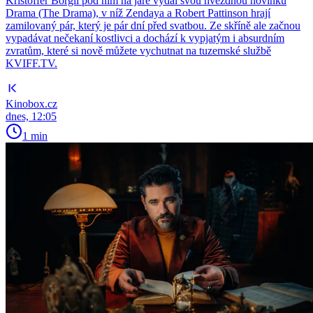
Kristoffer Borgli pod ním na jaře vydal svou hvězdnou novinku
Drama (The Drama), v níž Zendaya a Robert Pattinson hrají
zamilovaný pár, který je pár dní před svatbou. Ze skříně ale začnou
vypadávat nečekaní kostlivci a dochází k vypjatým i absurdním
zvratům, které si nově můžete vychutnat na tuzemské službě
KVIFF.TV.
Kinobox.cz
dnes, 12:05
1 min