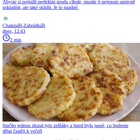
Abyste si pojistili perfektní úrodu cibule, musíte ji nejenom správně
uskladnit, ale také sklidit. Je to snadné.
Chalupáři-Zahrádkáři
dnes, 12:43
2 min
Stačilo jednou zkusit tyto zelňáky a hned bylo jasné, co budeme
dělat častěji k večeři