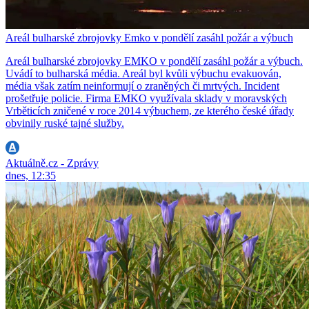
Areál bulharské zbrojovky Emko v pondělí zasáhl požár a výbuch
Areál bulharské zbrojovky EMKO v pondělí zasáhl požár a výbuch.
Uvádí to bulharská média. Areál byl kvůli výbuchu evakuován,
média však zatím neinformují o zraněných či mrtvých. Incident
prošetřuje policie. Firma EMKO využívala sklady v moravských
Vrběticích zničené v roce 2014 výbuchem, ze kterého české úřady
obvinily ruské tajné služby.
Aktuálně.cz - Zprávy
dnes, 12:35