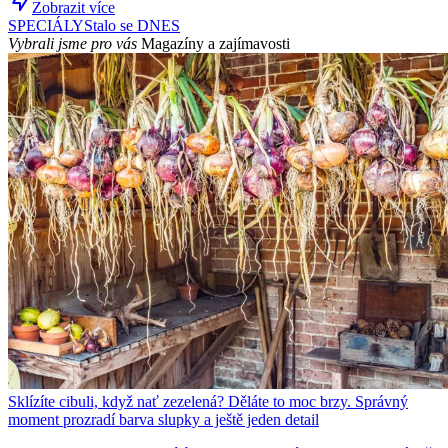
Zobrazit více
SPECIÁLY
Stalo se DNES
Vybrali jsme pro vás
Magazíny a zajímavosti
Sklízíte cibuli, když nať zezelená? Děláte to moc brzy. Správný
moment prozradí barva slupky a ještě jeden detail