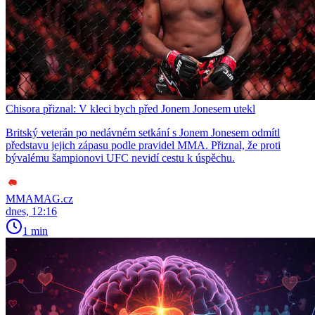
Chisora přiznal: V kleci bych před Jonem Jonesem utekl
Britský veterán po nedávném setkání s Jonem Jonesem odmítl
představu jejich zápasu podle pravidel MMA. Přiznal, že proti
bývalému šampionovi UFC nevidí cestu k úspěchu.
MMAMAG.cz
dnes, 12:16
1 min