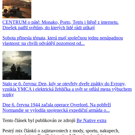
CENTRUM o páté: Monako, Porto, Tetris i štěně z internetu.
Dnešek patřil světům, do kterých lidé rádi utíkají
Sobota přinesla témata, která mají společnou jednu nenápadnou
vlastnost: na chvíli odvádějí pozornost od...
Stalo se 6. června: Den, kdy se otevřely dveře zpátky do Evropy,
vznikla YMCA i elektrická žehlička a svět se otřásl mega výbuchem
sopky
Dne 6. června 1944 začala operace Overlord. Na pobřeží
Normandie se vylodila spojenecká expediční armáda o...
Tento článek byl publikován ze zdrojů
Be Native extra
Pestrý mix článků o zajimavostech z mody, sportu, nakupech,