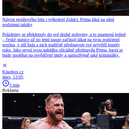
Návrat seriálového hitu i velkolepí Zrádci. Prima láká na silné
podzimní taháky
Prázdniny se překlenuly do své druhé poloviny, a to znamená jediné
– české stanice už po letní pauze začínají lákat na svou podzimní
sezónu, v níž řada z nich tradičně představuje své největší trumfy
roku. Jako první svou nabídku oficiálně představila Prima, která se
bude spoléhat na osvědčené tituly a samozřejmě také kriminálky.
Kinobox.cz
dnes, 12:05
3 min
Reklama