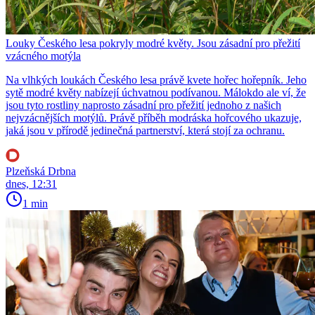
Louky Českého lesa pokryly modré květy. Jsou zásadní pro přežití
vzácného motýla
Na vlhkých loukách Českého lesa právě kvete hořec hořepník. Jeho
sytě modré květy nabízejí úchvatnou podívanou. Málokdo ale ví, že
jsou tyto rostliny naprosto zásadní pro přežití jednoho z našich
nejvzácnějších motýlů. Právě příběh modráska hořcového ukazuje,
jaká jsou v přírodě jedinečná partnerství, která stojí za ochranu.
Plzeňská Drbna
dnes, 12:31
1 min