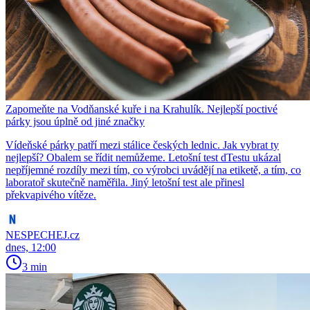
Zapomeňte na Vodňanské kuře i na Krahulík. Nejlepší poctivé
párky jsou úplně od jiné značky
Vídeňské párky patří mezi stálice českých lednic. Jak vybrat ty
nejlepší? Obalem se řídit nemůžeme. Letošní test dTestu ukázal
nepříjemné rozdíly mezi tím, co výrobci uvádějí na etiketě, a tím, co
laboratoř skutečně naměřila. Jiný letošní test ale přinesl
překvapivého vítěze.
NESPECHEJ.cz
dnes, 12:00
3 min