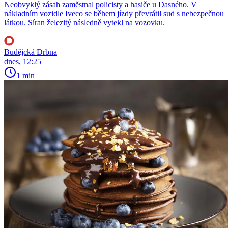
Neobvyklý zásah zaměstnal policisty a hasiče u Dasného. V
nákladním vozidle Iveco se během jízdy převrátil sud s nebezpečnou
látkou. Síran železitý následně vytekl na vozovku.
Budějcká Drbna
dnes, 12:25
1 min