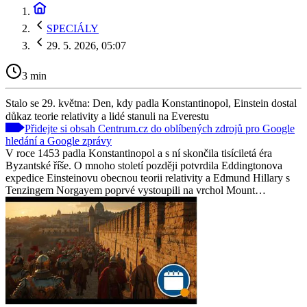
SPECIÁLY
29. 5. 2026, 05:07
3 min
Stalo se 29. května: Den, kdy padla Konstantinopol, Einstein dostal
důkaz teorie relativity a lidé stanuli na Everestu
Přidejte si obsah Centrum.cz do oblíbených zdrojů pro Google
hledání a Google zprávy
V roce 1453 padla Konstantinopol a s ní skončila tisíciletá éra
Byzantské říše. O mnoho století později potvrdila Eddingtonova
expedice Einsteinovu obecnou teorii relativity a Edmund Hillary s
Tenzingem Norgayem poprvé vystoupili na vrchol Mount…