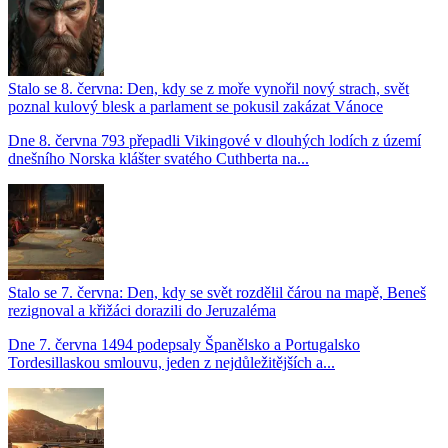
Stalo se 8. června: Den, kdy se z moře vynořil nový strach, svět
poznal kulový blesk a parlament se pokusil zakázat Vánoce
Dne 8. června 793 přepadli Vikingové v dlouhých lodích z území
dnešního Norska klášter svatého Cuthberta na...
Stalo se 7. června: Den, kdy se svět rozdělil čárou na mapě, Beneš
rezignoval a křižáci dorazili do Jeruzaléma
Dne 7. června 1494 podepsaly Španělsko a Portugalsko
Tordesillaskou smlouvu, jeden z nejdůležitějších a...