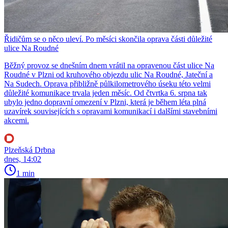
Řidičům se o něco uleví. Po měsíci skončila oprava části důležité
ulice Na Roudné
Běžný provoz se dnešním dnem vrátil na opravenou část ulice Na
Roudné v Plzni od kruhového objezdu ulic Na Roudné, Jateční a
Na Sudech. Oprava přibližně půlkilometrového úseku této velmi
důležité komunikace trvala jeden měsíc. Od čtvrtka 6. srpna tak
ubylo jedno dopravní omezení v Plzni, která je během léta plná
uzavírek souvisejících s opravami komunikací i dalšími stavebními
akcemi.
Plzeňská Drbna
dnes, 14:02
1 min