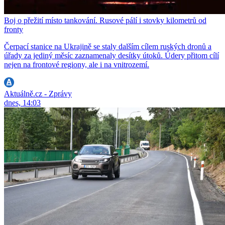
Boj o přežití místo tankování. Rusové pálí i stovky kilometrů od
fronty
Čerpací stanice na Ukrajině se staly dalším cílem ruských dronů a
úřady za jediný měsíc zaznamenaly desítky útoků. Údery přitom cílí
nejen na frontové regiony, ale i na vnitrozemí.
Aktuálně.cz - Zprávy
dnes, 14:03