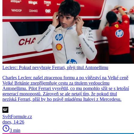
Leclerc: Pokud nevyhraje Ferrari, přeji titul Antonellimu
Charles Leclerc našel ztracenou formu a po vítězství na Velké ceně
Velké Británie znepříjemňuje cestu za titulem vedoucímu
Antonellimu. Pilot Ferrari vysvětlil, co mu pomohlo sžít se s letošní
generací monopostů. Zároveň se ale netají tím, že pokud titul
nezíská Ferrari, přál by ho právě mladému Italovi z Mercedesu.
SvětFormule.cz
dnes, 14:26
3 min