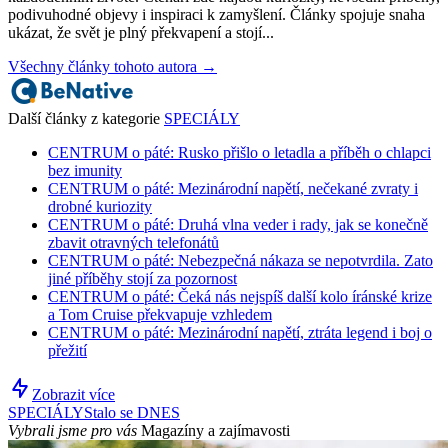
podivuhodné objevy i inspiraci k zamyšlení. Články spojuje snaha
ukázat, že svět je plný překvapení a stojí...
Všechny články tohoto autora →
Další články z kategorie
SPECIÁLY
CENTRUM o páté: Rusko přišlo o letadla a příběh o chlapci
bez imunity
CENTRUM o páté: Mezinárodní napětí, nečekané zvraty i
drobné kuriozity
CENTRUM o páté: Druhá vlna veder i rady, jak se konečně
zbavit otravných telefonátů
CENTRUM o páté: Nebezpečná nákaza se nepotvrdila. Zato
jiné příběhy stojí za pozornost
CENTRUM o páté: Čeká nás nejspíš další kolo íránské krize
a Tom Cruise překvapuje vzhledem
CENTRUM o páté: Mezinárodní napětí, ztráta legend i boj o
přežití
Zobrazit více
SPECIÁLY
Stalo se DNES
Vybrali jsme pro vás
Magazíny a zajímavosti