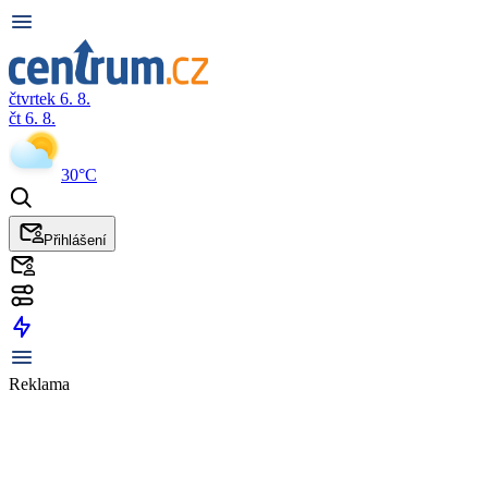
čtvrtek 6. 8.
čt 6. 8.
30°C
Přihlášení
Reklama