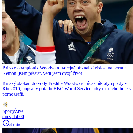
Britský olympionik Woodward veřejně přiznal závislost na pornu:
Nemohl jsem přestat, vedl jsem dvojí život
Britský skokan do vody Freddie Woodward, účastník olympiády v
Riu 2016, popsal v pořadu BBC World Service roky marného boje s
pornografií.
SportyŽivě
dnes, 14:00
4 min