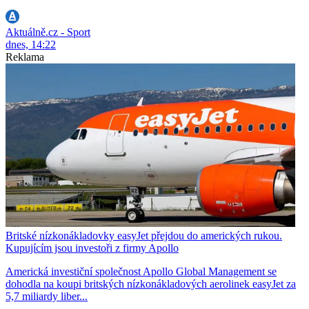
Aktuálně.cz - Sport
dnes, 14:22
Reklama
Britské nízkonákladovky easyJet přejdou do amerických rukou.
Kupujícím jsou investoři z firmy Apollo
Americká investiční společnost Apollo Global Management se
dohodla na koupi britských nízkonákladových aerolinek easyJet za
5,7 miliardy liber...