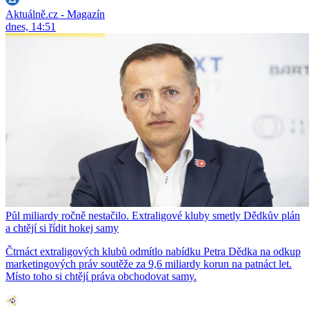
Aktuálně.cz - Magazín
dnes, 14:51
Půl miliardy ročně nestačilo. Extraligové kluby smetly Dědkův plán
a chtějí si řídit hokej samy
Čtrnáct extraligových klubů odmítlo nabídku Petra Dědka na odkup
marketingových práv soutěže za 9,6 miliardy korun na patnáct let.
Místo toho si chtějí práva obchodovat samy.