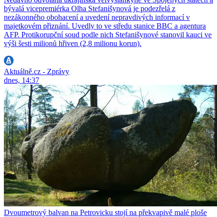
bývalá vicepremiérka Olha Stefanišynová je podezřelá z
nezákonného obohacení a uvedení nepravdivých informací v
majetkovém přiznání. Uvedly to ve středu stanice BBC a agentura
AFP. Protikorupční soud podle nich Stefanišynové stanovil kauci ve
výši šesti milionů hřiven (2,8 milionu korun).
Aktuálně.cz - Zprávy
dnes, 14:37
Dvoumetrový balvan na Petrovicku stojí na překvapivě malé ploše