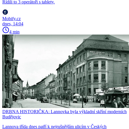
Řídili to 3 operátoři s tablety.
Mobify.cz
dnes, 14:04
4 min
DRBNA HISTORIČKA: Lannovka byla výkladní skříní moderních
Budějovic
Lannova třída dnes patří k nejrušnějším ulicím v Českých