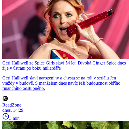
Geri Halliwell ze Spice Girls slaví 54 let. Divoká Ginger Spice dnes
žije v ústraní po boku miliardáře
Geri Halliwell slaví narozeniny a chystá se na roli v seriálu Jen
vraždy v budově. S manželem dnes navíc řeší budoucnost obřího
finančního odstupného.
ReadZone
dnes, 14:29
3 min