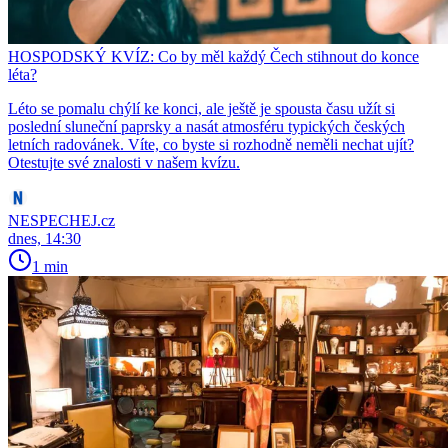
HOSPODSKÝ KVÍZ: Co by měl každý Čech stihnout do konce
léta?
Léto se pomalu chýlí ke konci, ale ještě je spousta času užít si
poslední sluneční paprsky a nasát atmosféru typických českých
letních radovánek. Víte, co byste si rozhodně neměli nechat ujít?
Otestujte své znalosti v našem kvízu.
NESPECHEJ.cz
dnes, 14:30
1 min