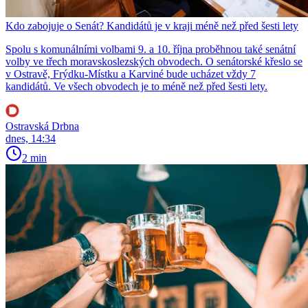
Kdo zabojuje o Senát? Kandidátů je v kraji méně než před šesti lety
Spolu s komunálními volbami 9. a 10. října proběhnou také senátní
volby ve třech moravskoslezských obvodech. O senátorské křeslo se
v Ostravě, Frýdku-Místku a Karviné bude ucházet vždy 7
kandidátů. Ve všech obvodech je to méně než před šesti lety.
Ostravská Drbna
dnes, 14:34
2 min