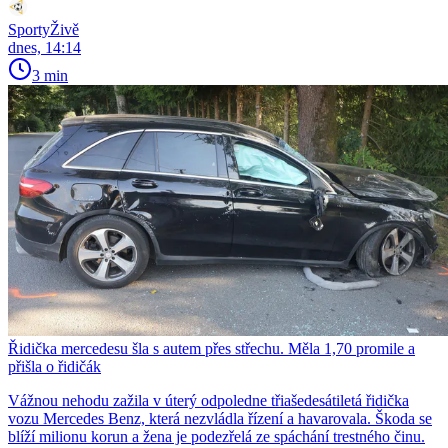
SportyŽivě
dnes, 14:14
3 min
Řidička mercedesu šla s autem přes střechu. Měla 1,70 promile a
přišla o řidičák
Vážnou nehodu zažila v úterý odpoledne třiašedesátiletá řidička
vozu Mercedes Benz, která nezvládla řízení a havarovala. Škoda se
blíží milionu korun a žena je podezřelá ze spáchání trestného činu.