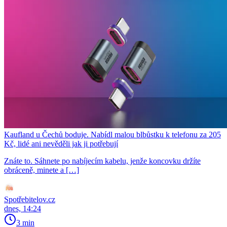
Kaufland u Čechů boduje. Nabídl malou blbůstku k telefonu za 205
Kč, lidé ani nevěděli jak ji potřebují
Znáte to. Sáhnete po nabíjecím kabelu, jenže koncovku držíte
obráceně, minete a […]
Spotřebitelov.cz
dnes, 14:24
3 min