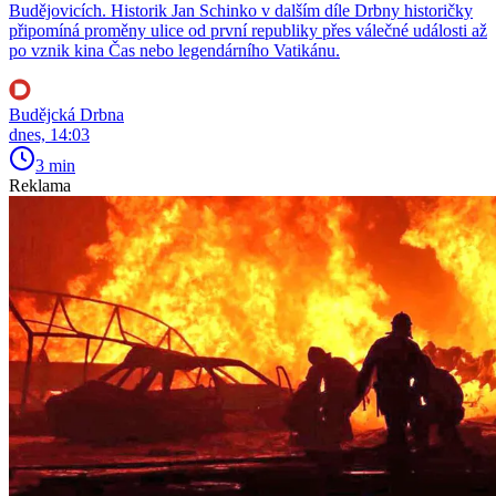
Budějovicích. Historik Jan Schinko v dalším díle Drbny historičky
připomíná proměny ulice od první republiky přes válečné události až
po vznik kina Čas nebo legendárního Vatikánu.
Budějcká Drbna
dnes, 14:03
3 min
Reklama