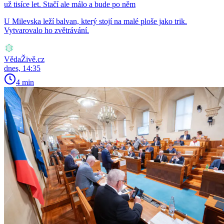
už tisíce let. Stačí ale málo a bude po něm
U Milevska leží balvan, který stojí na malé ploše jako trik.
Vytvarovalo ho zvětrávání.
VědaŽivě.cz
dnes, 14:35
4 min