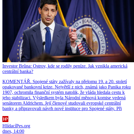
Investor Brůna: Ostrov, kde se rodily peníze. Jak vznikla americká
centrální banka?
KOMENTÁŘ. Spojené státy zažívaly na přelomu 19. a 20. století
opakované bankovní krize. Největší z nich, známá jako Panika roku
1907, ochromila finanční systém natolik, že vláda hledala cestu k
jeho stabilizaci. Výsledkem byla Národní měnová komise vedená
senátorem Aldrichem. Její členové studovali evropské centrální
banky a připravovali návrh nové instituce pro Spojené státy. Při
HlídacíPes.org
dnes, 14:00