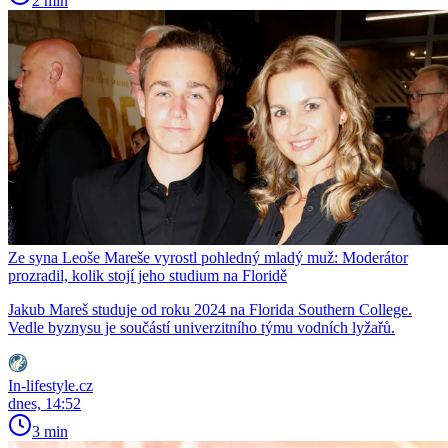
2 min
Ze syna Leoše Mareše vyrostl pohledný mladý muž: Moderátor
prozradil, kolik stojí jeho studium na Floridě
Jakub Mareš studuje od roku 2024 na Florida Southern College.
Vedle byznysu je součástí univerzitního týmu vodních lyžařů.
In-lifestyle.cz
dnes, 14:52
3 min