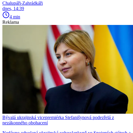
Chalupáři-Zahrádkáři
dnes, 14:39
4 min
Reklama
Bývalá ukrajinská vicepremiérka Stefanišynová podezřelá z
nezákonného obohacení
Nedávno odvolaná ukrajinská velvyslankyně ve Spojených státech a