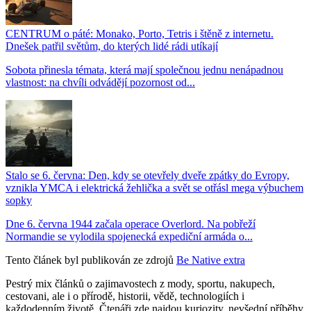
CENTRUM o páté: Monako, Porto, Tetris i štěně z internetu.
Dnešek patřil světům, do kterých lidé rádi utíkají
Sobota přinesla témata, která mají společnou jednu nenápadnou
vlastnost: na chvíli odvádějí pozornost od...
Stalo se 6. června: Den, kdy se otevřely dveře zpátky do Evropy,
vznikla YMCA i elektrická žehlička a svět se otřásl mega výbuchem
sopky
Dne 6. června 1944 začala operace Overlord. Na pobřeží
Normandie se vylodila spojenecká expediční armáda o...
Tento článek byl publikován ze zdrojů
Be Native extra
Pestrý mix článků o zajimavostech z mody, sportu, nakupech,
cestovani, ale i o přírodě, historii, vědě, technologiích i
každodenním životě. Čtenáři zde najdou kuriozity, nevšední příběhy,