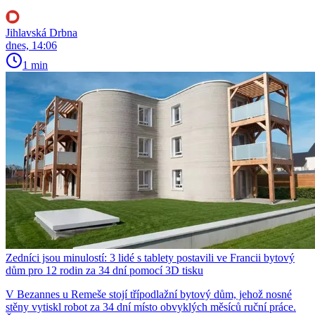
Jihlavská Drbna
dnes, 14:06
1 min
Zedníci jsou minulostí: 3 lidé s tablety postavili ve Francii bytový
dům pro 12 rodin za 34 dní pomocí 3D tisku
V Bezannes u Remeše stojí třípodlažní bytový dům, jehož nosné
stěny vytiskl robot za 34 dní místo obvyklých měsíců ruční práce.