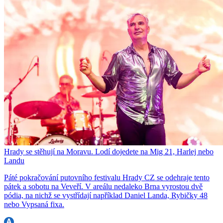
Hrady se stěhují na Moravu. Lodí dojedete na Mig 21, Harlej nebo
Landu
Páté pokračování putovního festivalu Hrady CZ se odehraje tento
pátek a sobotu na Veveří. V areálu nedaleko Brna vyrostou dvě
pódia, na nichž se vystřídají například Daniel Landa, Rybičky 48
nebo Vypsaná fixa.