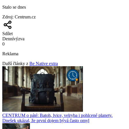
Stalo se dnes
Zdroj
:
Centrum.cz
Sdílet
Denní
výzva
0
Reklama
Další články z
Be Native extra
CENTRUM o páté: Batoh, lvice, velryba i pohlcené planety.
Dnešek ukázal, že první dojem bývá často omyl