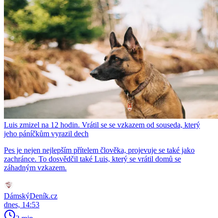
Luis zmizel na 12 hodin. Vrátil se se vzkazem od souseda, který
jeho páníčkům vyrazil dech
Pes je nejen nejlepším přítelem člověka, projevuje se také jako
zachránce. To dosvědčil také Luis, který se vrátil domů se
záhadným vzkazem.
DámskýDeník.cz
dnes, 14:53