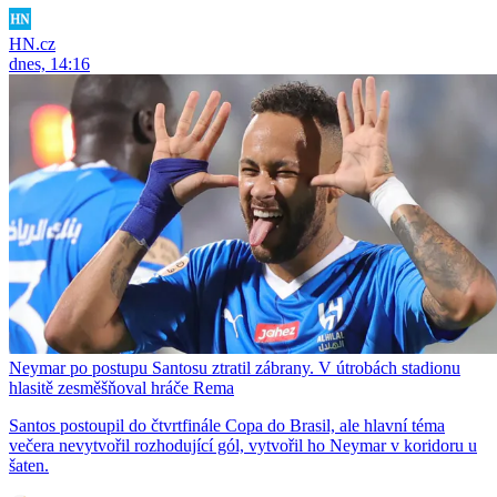
HN.cz
dnes, 14:16
Neymar po postupu Santosu ztratil zábrany. V útrobách stadionu
hlasitě zesměšňoval hráče Rema
Santos postoupil do čtvrtfinále Copa do Brasil, ale hlavní téma
večera nevytvořil rozhodující gól, vytvořil ho Neymar v koridoru u
šaten.