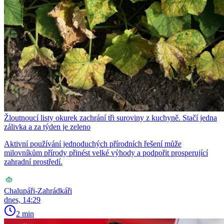
Žloutnoucí listy okurek zachrání tři suroviny z kuchyně. Stačí jedna
zálivka a za týden je zeleno
Aktivní používání jednoduchých přírodních řešení může
milovníkům přírody přinést velké výhody a podpořit prosperující
zahradní prostředí.
Chalupáři-Zahrádkáři
dnes, 14:29
2 min