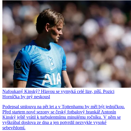
Nafoukaný Kinský? Hlavou se vymyká celé lize, píší. Pozici
Horníčka by prý neskousl
Podepsal smlouvu na pět let a v Tottenhamu by měl být jedničkou.
Před startem nové sezony se český fotbalový brankář Antonín
Kinský ještě vrátil k turbulentnímu minulému ročníku. V něm se
vyškrábal doslova ze dna a jen potvrdil nezvykle vysoké
sebevědomí.