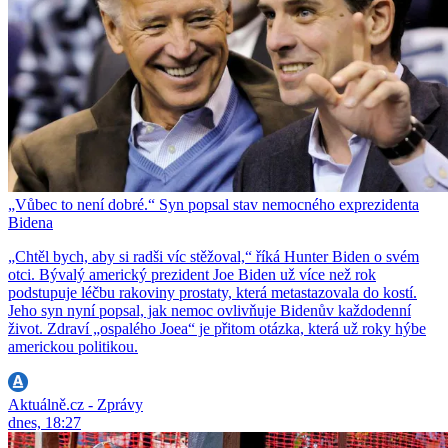
„Vůbec to není dobré.“ Syn popsal stav nemocného exprezidenta
Bidena
„Chtěl bych, aby si radši víc stěžoval,“ říká Hunter Biden o svém
otci. Bývalý americký prezident Joe Biden už více než rok
podstupuje léčbu rakoviny prostaty, která metastazovala do kostí.
Jeho syn nyní popsal, jak nemoc ovlivňuje Bidenův každodenní
život. Zdraví „ospalého Joea“ je přitom otázka, která už roky hýbe
americkou politikou.
Aktuálně.cz - Zprávy
dnes, 18:27