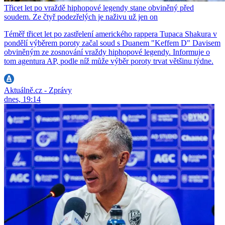
Třicet let po vraždě hiphopové legendy stane obviněný před
soudem. Ze čtyř podezřelých je naživu už jen on
Téměř třicet let po zastřelení amerického rappera Tupaca Shakura v
pondělí výběrem poroty začal soud s Duanem "Keffem D" Davisem
obviněným ze zosnování vraždy hiphopové legendy. Informuje o
tom agentura AP, podle níž může výběr poroty trvat většinu týdne.
Aktuálně.cz - Zprávy
dnes, 19:14