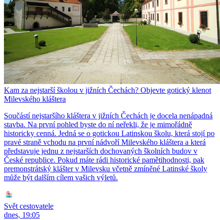
Kam za nejstarší školou v jižních Čechách? Objevte gotický klenot
Milevského kláštera
Součástí nejstaršího kláštera v jižních Čechách je docela nenápadná
stavba. Na první pohled byste do ní neřekli, že je mimořádně
historicky cenná. Jedná se o gotickou Latinskou školu, která stojí po
pravé straně vchodu na první nádvoří Milevského kláštera a která
představuje jednu z nejstarších dochovaných školních budov v
České republice. Pokud máte rádi historické pamětihodnosti, pak
premonstrátský klášter v Milevsku včetně zmíněné Latinské školy
může být dalším cílem vašich výletů.
Svět cestovatele
dnes, 19:05