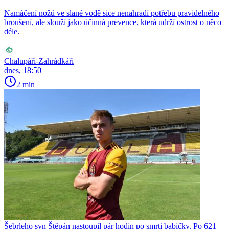
Namáčení nožů ve slané vodě sice nenahradí potřebu pravidelného
broušení, ale slouží jako účinná prevence, která udrží ostrost o něco
déle.
Chalupáři-Zahrádkáři
dnes, 18:50
2 min
Šebrleho syn Štěpán nastoupil pár hodin po smrti babičky. Po 621