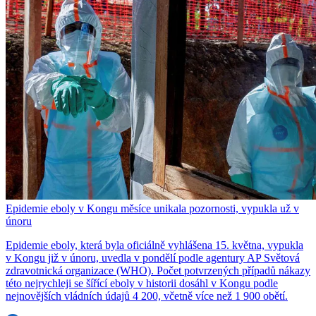
Epidemie eboly v Kongu měsíce unikala pozornosti, vypukla už v
únoru
Epidemie eboly, která byla oficiálně vyhlášena 15. května, vypukla
v Kongu již v únoru, uvedla v pondělí podle agentury AP Světová
zdravotnická organizace (WHO). Počet potvrzených případů nákazy
této nejrychleji se šířící eboly v historii dosáhl v Kongu podle
nejnovějších vládních údajů 4 200, včetně více než 1 900 obětí.