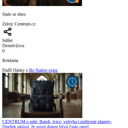
Stalo se dnes
Zdroj
:
Centrum.cz
Sdílet
Denní
výzva
0
Reklama
Další články z
Be Native extra
CENTRUM o páté: Batoh, lvice, velryba i pohlcené planety.
Dnešek ukázal, že první dojem bývá často omyl