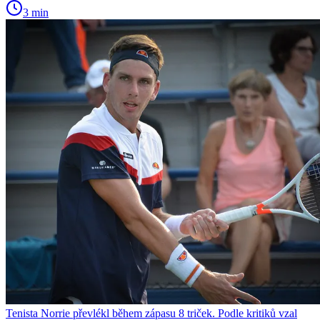
3 min
Tenista Norrie převlékl během zápasu 8 triček. Podle kritiků vzal