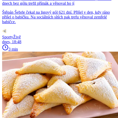
dnech bez gólu trefil přímák a věnoval ho jí
Štěpán Šebrle čekal na ligový gól 621 dní. Přišel v den, kdy ráno
přišel o babičku. Na sociálních sítích pak trefu věnoval zemřelé
babičce.
SportyŽivě
dnes, 18:48
3 min