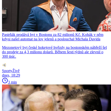
Pastrňák prodává byt v Bostonu za 82 milionů Kč. Kohák v něm
kdysi našel automat na lov jelenů a poslouchal Michala Davida
Mezonetový byt české hokejové hvězdy na bostonském nábřeží šel
do prodeje za 4,3 milionu dolarů. Během šesti týdnů ale zlevnil o
300 tisíc.
SportyŽivě
dnes, 18:29
3 min