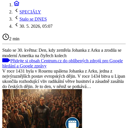
SPECIÁLY
Stalo se DNES
30. 5. 2026, 05:07
2 min
Stalo se 30. května: Den, kdy zemřela Johanka z Arku a zrodila se
moderní Amerika na čtyřech kolech
Přidejte si obsah Centrum.cz do oblíbených zdrojů pro Google
hledání a Google zprávy
V roce 1431 byla v Rouenu upálena Johanka z Arku, jedna z
nejvýraznějších postav evropských dějin. V roce 1434 bitva u Lipan
ukončila rozhodující vliv radikální větve husitství a zásadně zasáhla
do českých dějin. Je to den, v němž se potkává…