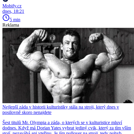
Mobify.cz
dnes, 18:21
5 min
Reklama
Nejlepší záda v historii kulturistiky stála na stroji, který dnes v
posilovně skoro nenajdete
Šest titulů Mr. Olympia a záda, o kterých se v kulturistice mluví
dodnes. Když má Dorian Yates vybrat jediný cvik, který za tím vším
stojí, nezaváhá ani vteřinu. Je jím pullover na stroji, tedy pohyb,