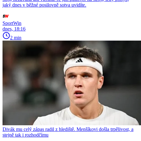
jaký dnes v běžné posilovně sotva uvidíte.
SportWin
dnes, 18:16
2 min
Divák mu celý zápas radil z hlediště. Menšíkovi došla trpělivost, a
stejně tak i rozhodčímu