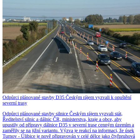
Odpůrci plánované stavby D35 Českým rájem vyzvali k opuštění
severní trasy
Odpůrci plánované stavby silnice Českým rájem vyzvali stát,
Ředitelství silnic a dálnic ČR, ministerstva, kraje a obce, aby
upustily od přípravy dálnice D35 v severní trase cenným územím a
zaměřily se na jižní variantu. Výzva je reakcí na informaci, že úsek
Turnov - Úlibice je nově připravován v celé délce jako čtyřpruhová