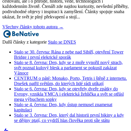
cestovani, ale i o přírodě, historii, vědě, technologiích i
každodenním životě. Čtenáři zde najdou kuriozity, nevšední příběhy,
podivuhodné objevy i inspiraci k zamyšlení. Články spojuje snaha
ukázat, že svět je plný překvapení a stojí...
Všechny články tohoto autora →
Další články z kategorie
Stalo se DNES
Stalo se 30. června: Rána z nebe nad Sibiří, otevření Tower
Bridge i první elekrické sporák
Stalo se 8. června: Den, kdy se z moře vynořil nový strach,
svět poznal kulový blesk a parlament se pokusil zakázat
Vánoce
CENTRUM o páté: Monako, Porto, Tetris i štěně z internetu.
Dnešek patřil světům, do kterých lidé rádi utíkají
Stalo se 6. června: Den, kdy se otevřely dveře zpátky do
Evropy, vznikla YMCA i elektrická žehlička a svět se otřásl
mega výbuchem sopky
Stalo se 4. června: Den, kdy ústup nemusel znamenat
kapitulaci
Stalo se 3. června: Den, který dal historii první bikiny a kdy
se dějiny ptají, co vydrží hlas člověka proti síle státu