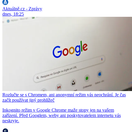
Aktuálně.cz - Zprávy
dnes, 18:25
Rozlučte se s Chromem, ani anonymní režim vás neochrání. Je čas
začít používat jiný prohlížeč
Inkognito režim v Google Chrome maže stopy jen na vašem
zařízení. Před Googlem, weby ani poskytovatelem internetu vás
neskryje.