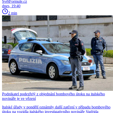
SvětFormule.cz
dnes, 19:40
2 min
Podnikatel podezřelý z objednání bombového útoku na italského
novináře je ve vězení
Italské úřady v pondělí oznámily další zatčení v případu bombového
útoku na vozidla italského investigativního novináře Sigfrida