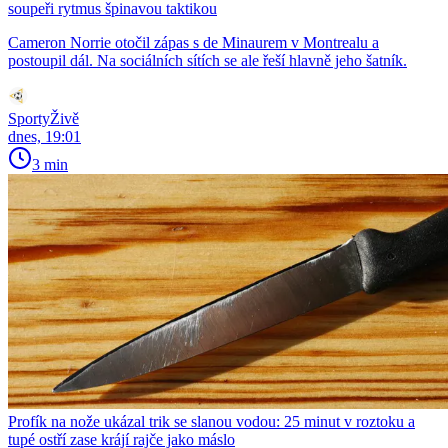
soupeři rytmus špinavou taktikou
Cameron Norrie otočil zápas s de Minaurem v Montrealu a
postoupil dál. Na sociálních sítích se ale řeší hlavně jeho šatník.
SportyŽivě
dnes, 19:01
3 min
Profík na nože ukázal trik se slanou vodou: 25 minut v roztoku a
tupé ostří zase krájí rajče jako máslo