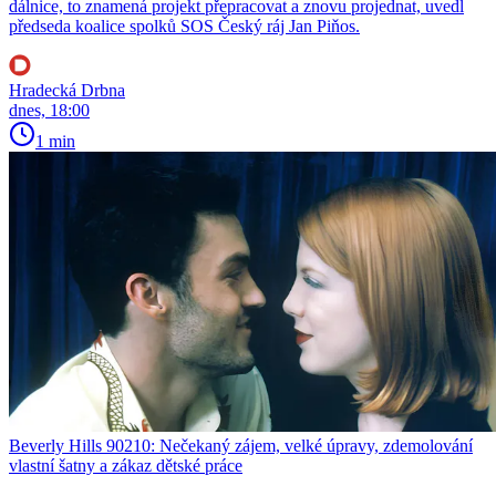
dálnice, to znamená projekt přepracovat a znovu projednat, uvedl
předseda koalice spolků SOS Český ráj Jan Piňos.
Hradecká Drbna
dnes, 18:00
1 min
Beverly Hills 90210: Nečekaný zájem, velké úpravy, zdemolování
vlastní šatny a zákaz dětské práce