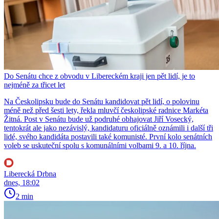
Do Senátu chce z obvodu v Libereckém kraji jen pět lidí, je to
nejméně za třicet let
Na Českolipsku bude do Senátu kandidovat pět lidí, o polovinu
méně než před šesti lety, řekla mluvčí českolipské radnice Markéta
Žitná. Post v Senátu bude už podruhé obhajovat Jiří Vosecký,
tentokrát ale jako nezávislý, kandidaturu oficiálně oznámili i další tři
lidé, svého kandidáta postavili také komunisté. První kolo senátních
voleb se uskuteční spolu s komunálními volbami 9. a 10. října.
Liberecká Drbna
dnes, 18:02
2 min