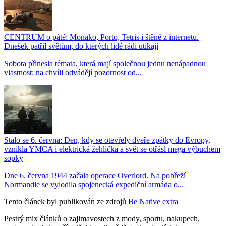
CENTRUM o páté: Monako, Porto, Tetris i štěně z internetu.
Dnešek patřil světům, do kterých lidé rádi utíkají
Sobota přinesla témata, která mají společnou jednu nenápadnou
vlastnost: na chvíli odvádějí pozornost od...
Stalo se 6. června: Den, kdy se otevřely dveře zpátky do Evropy,
vznikla YMCA i elektrická žehlička a svět se otřásl mega výbuchem
sopky
Dne 6. června 1944 začala operace Overlord. Na pobřeží
Normandie se vylodila spojenecká expediční armáda o...
Tento článek byl publikován ze zdrojů
Be Native extra
Pestrý mix článků o zajimavostech z mody, sportu, nakupech,