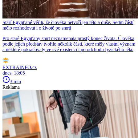
Staří Egypťané věřili, že člověka netvoří jen tělo a duše. Sedm částí
mělo rozhodovat i o životě po smrti
Pro staré Egypťany smrt neznamenala prostý konec života. Člověka
podle jejich představ tvořilo několik částí, které měly vlastní význam
a některé pokračovaly ve své existenci i po odchodu fyzického těla.
EXTRAINFO.cz
dnes, 18:05
3 min
Reklama