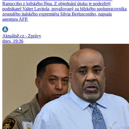
Ranucciho z loňského října. Z objednání útoku je podezřelý
podnikatel Valter Lavitola, považovaný za blízkého spolupracovníka
zesnulého italského expremiéra Silvia Berlusconiho, napsala
agentura AFP.
Aktuálně.cz - Zprávy
dnes, 19:36