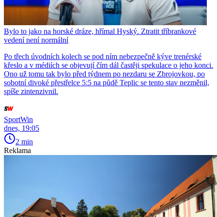
Bylo to jako na horské dráze, hřímal Hyský. Ztratit tříbrankové
vedení není normální
Po třech úvodních kolech se pod ním nebezpečně kýve trenérské
křeslo a v médiích se objevují čím dál častěji spekulace o jeho konci.
Ono už tomu tak bylo před týdnem po nezdaru se Zbrojovkou, po
sobotní divoké přestřelce 5:5 na půdě Teplic se tento stav nezměnil,
spíše zintenzivnil.
SportWin
dnes, 19:05
2 min
Reklama