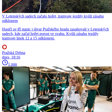
V Letenských sadech začalo hořet, tramvaje jezdily kvůli zásahu
odklonem
Hasiči ze tří stanic i útvar Pražského hradu zasahovali v Letenských
sadech, kde začal hořet porost ve svahu. Kvůli zásahu jezdily
tramvaje linek 12 a 15 odklonem.
Pražská Drbna
dnes, 18:16
1 min