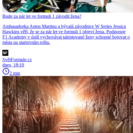
Bude za pár let ve formuli 1 závodit žena?
Ambasadorka Aston Martinu a bývalá závodnice W Series Jessica
Hawkins věří, že se za pár let ve formuli 1 objeví žena. Podporuje
F1 Academy v úsilí vychovávat talentované ženy schopné bojovat o
místa na startovním roštu.
SvětFormule.cz
dnes, 18:10
2 min