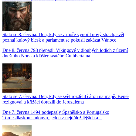
Stalo se 8. června: Den, kdy se z moře vynořil nový strach, svět
poznal kulový blesk a parlament se pokusil zakázat Vánoce
Dne 8. června 793 přepadli Vikingové v dlouhých lodích z území
dnešního Norska klášter svatého Cuthberta na...
Stalo se 7. června: Den, kdy se svět rozdělil čárou na mapě, Beneš
rezignoval a křižáci dorazili do Jeruzaléma
Dne 7. června 1494 podepsaly Španělsko a Portugalsko
Tordesillaskou smlouvu, jeden z nejdůležitějších a...