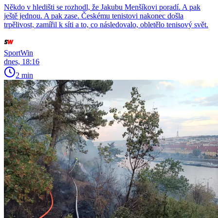
Někdo v hledišti se rozhodl, že Jakubu Menšíkovi poradí. A pak
ještě jednou. A pak zase. Českému tenistovi nakonec došla
trpělivost, zamířil k síti a to, co následovalo, obletělo tenisový svět.
SportWin
dnes, 18:16
2 min