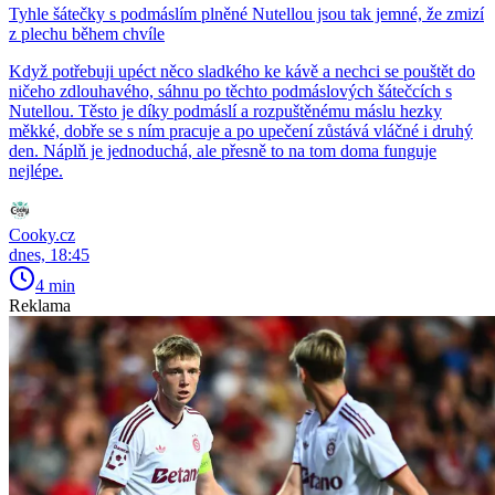
Tyhle šátečky s podmáslím plněné Nutellou jsou tak jemné, že zmizí
z plechu během chvíle
Když potřebuji upéct něco sladkého ke kávě a nechci se pouštět do
ničeho zdlouhavého, sáhnu po těchto podmáslových šátečcích s
Nutellou. Těsto je díky podmáslí a rozpuštěnému máslu hezky
měkké, dobře se s ním pracuje a po upečení zůstává vláčné i druhý
den. Náplň je jednoduchá, ale přesně to na tom doma funguje
nejlépe.
Cooky.cz
dnes, 18:45
4 min
Reklama