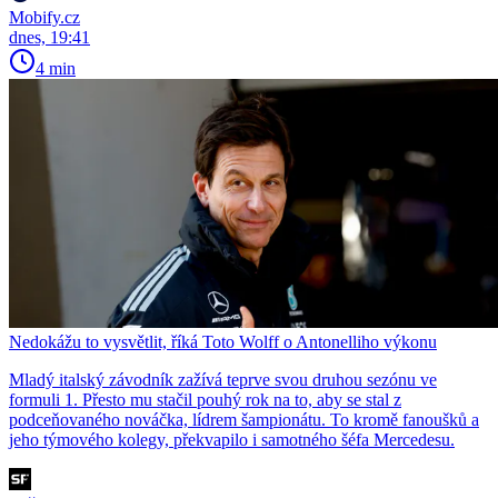
Mobify.cz
dnes, 19:41
4 min
Nedokážu to vysvětlit, říká Toto Wolff o Antonelliho výkonu
Mladý italský závodník zažívá teprve svou druhou sezónu ve
formuli 1. Přesto mu stačil pouhý rok na to, aby se stal z
podceňovaného nováčka, lídrem šampionátu. To kromě fanoušků a
jeho týmového kolegy, překvapilo i samotného šéfa Mercedesu.