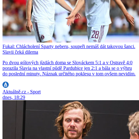
Fukal: Chlácholení Sparty neberu, soupeři nemáš dát takovou šanci.
Slavii čeká dilema
Po dvou gólových jízdách doma se Slováckem 5:1 a v Ostravě 4:0
porazila Slavia na vlastní půdě Pardubice jen 2:1 a bála se o výhru
do poslední minuty. Náznak určitého poklesu v tom ovšem nevidím.
Aktuálně.cz - Sport
dnes, 18:29