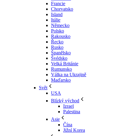
Francie
Chorvatsko
Island
Itálie
Německo
Polsko
Rakousko
Řecko
Rusko
Španělsko
Švédsko
Velká Británie
Rumunsko
Válka na Ukrajině
Maďarsko
Svět
USA
Blízký východ
Izrael
Palestina
Asie
Čína
Jižní Korea