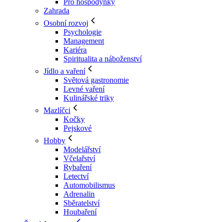
Pro hospodyňky
Zahrada
Osobní rozvoj
Psychologie
Management
Kariéra
Spiritualita a náboženství
Jídlo a vaření
Světová gastronomie
Levné vaření
Kulinářské triky
Mazlíčci
Kočky
Pejskové
Hobby
Modelářství
Včelařství
Rybaření
Letectví
Automobilismus
Adrenalin
Sběratelství
Houbaření