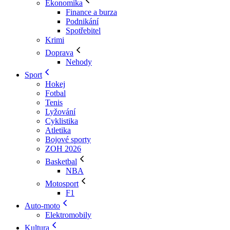
Ekonomika
Finance a burza
Podnikání
Spotřebitel
Krimi
Doprava
Nehody
Sport
Hokej
Fotbal
Tenis
Lyžování
Cyklistika
Atletika
Bojové sporty
ZOH 2026
Basketbal
NBA
Motosport
F1
Auto-moto
Elektromobily
Kultura