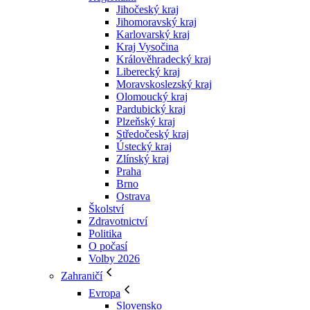
Jihočeský kraj
Jihomoravský kraj
Karlovarský kraj
Kraj Vysočina
Králověhradecký kraj
Liberecký kraj
Moravskoslezský kraj
Olomoucký kraj
Pardubický kraj
Plzeňský kraj
Středočeský kraj
Ústecký kraj
Zlínský kraj
Praha
Brno
Ostrava
Školství
Zdravotnictví
Politika
O počasí
Volby 2026
Zahraničí
Evropa
Slovensko