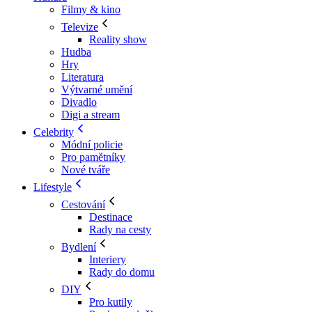
Filmy & kino
Televize
Reality show
Hudba
Hry
Literatura
Výtvarné umění
Divadlo
Digi a stream
Celebrity
Módní policie
Pro pamětníky
Nové tváře
Lifestyle
Cestování
Destinace
Rady na cesty
Bydlení
Interiery
Rady do domu
DIY
Pro kutily