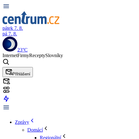
pátek 7. 8.
pá 7. 8.
23°C
Internet
Firmy
Recepty
Slovníky
Přihlášení
Zprávy
Domácí
Regionální