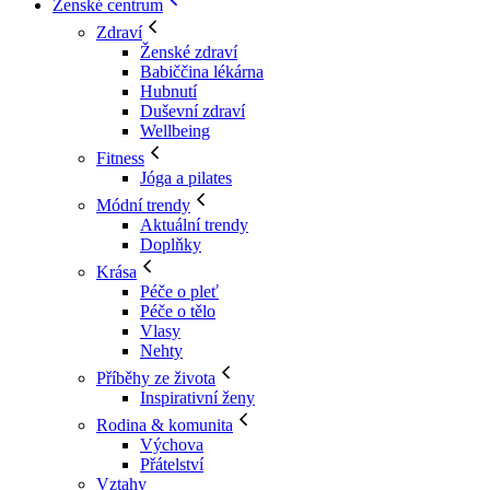
Ženské centrum
Zdraví
Ženské zdraví
Babiččina lékárna
Hubnutí
Duševní zdraví
Wellbeing
Fitness
Jóga a pilates
Módní trendy
Aktuální trendy
Doplňky
Krása
Péče o pleť
Péče o tělo
Vlasy
Nehty
Příběhy ze života
Inspirativní ženy
Rodina & komunita
Výchova
Přátelství
Vztahy