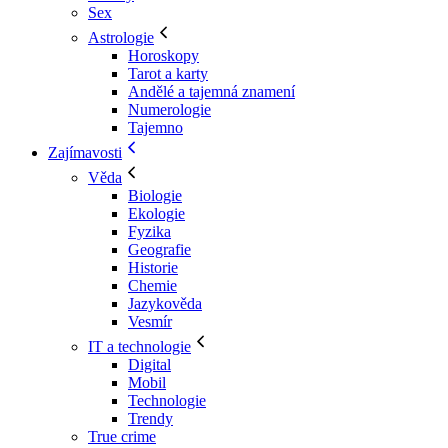
Sex
Astrologie
Horoskopy
Tarot a karty
Andělé a tajemná znamení
Numerologie
Tajemno
Zajímavosti
Věda
Biologie
Ekologie
Fyzika
Geografie
Historie
Chemie
Jazykověda
Vesmír
IT a technologie
Digital
Mobil
Technologie
Trendy
True crime