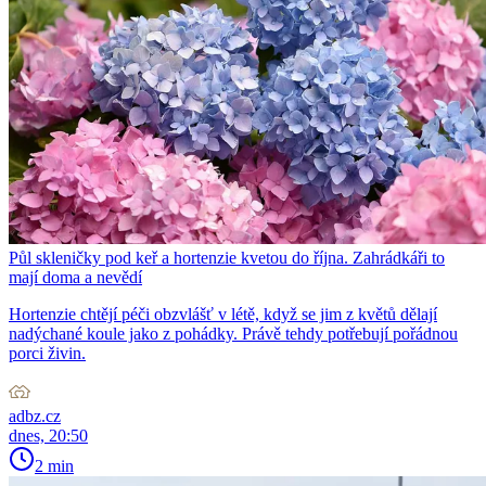
Půl skleničky pod keř a hortenzie kvetou do října. Zahrádkáři to
mají doma a nevědí
Hortenzie chtějí péči obzvlášť v létě, když se jim z květů dělají
nadýchané koule jako z pohádky. Právě tehdy potřebují pořádnou
porci živin.
adbz.cz
dnes, 20:50
2 min