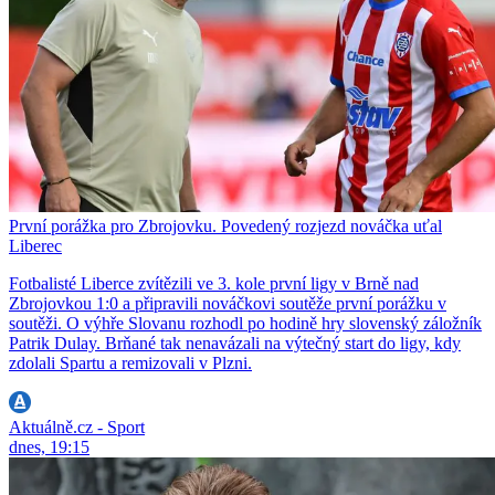
První porážka pro Zbrojovku. Povedený rozjezd nováčka uťal
Liberec
Fotbalisté Liberce zvítězili ve 3. kole první ligy v Brně nad
Zbrojovkou 1:0 a připravili nováčkovi soutěže první porážku v
soutěži. O výhře Slovanu rozhodl po hodině hry slovenský záložník
Patrik Dulay. Brňané tak nenavázali na výtečný start do ligy, kdy
zdolali Spartu a remizovali v Plzni.
Aktuálně.cz - Sport
dnes, 19:15