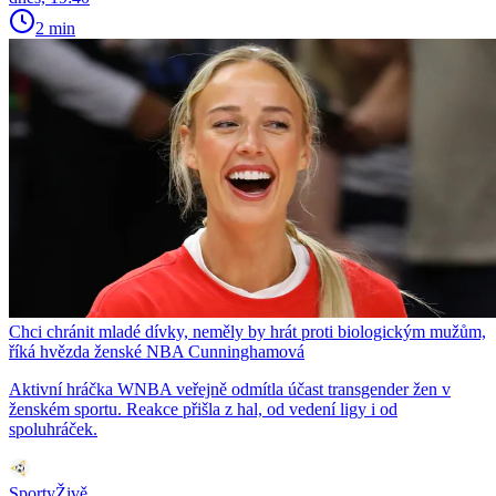
2 min
Chci chránit mladé dívky, neměly by hrát proti biologickým mužům,
říká hvězda ženské NBA Cunninghamová
Aktivní hráčka WNBA veřejně odmítla účast transgender žen v
ženském sportu. Reakce přišla z hal, od vedení ligy i od
spoluhráček.
SportyŽivě