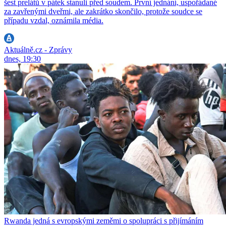
šest prelátů v pátek stanuli před soudem. První jednání, uspořádané
za zavřenými dveřmi, ale zakrátko skončilo, protože soudce se
případu vzdal, oznámila média.
Aktuálně.cz - Zprávy
dnes, 19:30
Rwanda jedná s evropskými zeměmi o spolupráci s přijímáním