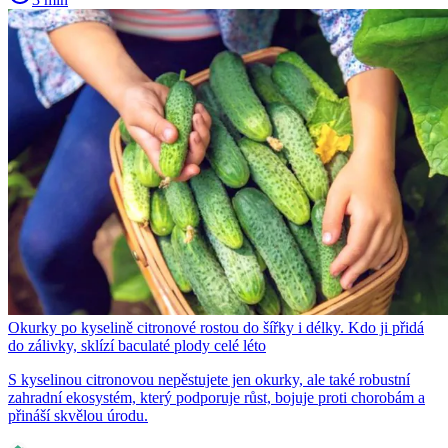
Okurky po kyselině citronové rostou do šířky i délky. Kdo ji přidá
do zálivky, sklízí baculaté plody celé léto
S kyselinou citronovou nepěstujete jen okurky, ale také robustní
zahradní ekosystém, který podporuje růst, bojuje proti chorobám a
přináší skvělou úrodu.