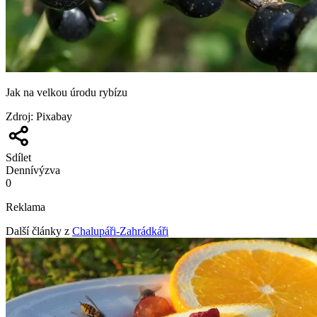
Jak na velkou úrodu rybízu
Zdroj
:
Pixabay
Sdílet
Denní
výzva
0
Reklama
Další články z
Chalupáři-Zahrádkáři