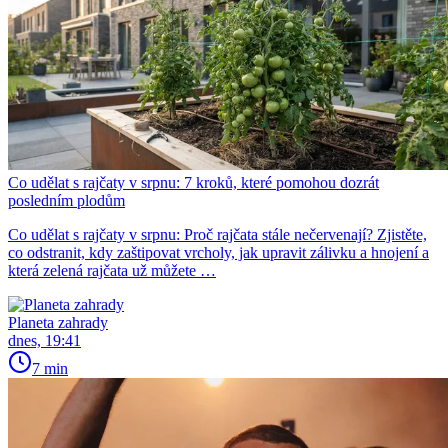
Co udělat s rajčaty v srpnu: 7 kroků, které pomohou dozrát
posledním plodům
Co udělat s rajčaty v srpnu: Proč rajčata stále nečervenají? Zjistěte,
co odstranit, kdy zaštipovat vrcholy, jak upravit zálivku a hnojení a
která zelená rajčata už můžete …
Planeta zahrady
dnes, 19:41
7 min