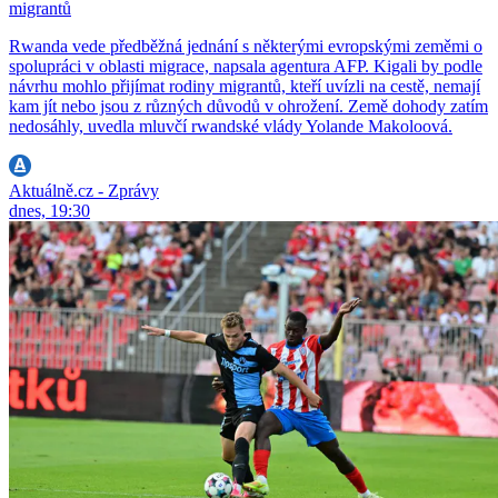
migrantů
Rwanda vede předběžná jednání s některými evropskými zeměmi o
spolupráci v oblasti migrace, napsala agentura AFP. Kigali by podle
návrhu mohlo přijímat rodiny migrantů, kteří uvízli na cestě, nemají
kam jít nebo jsou z různých důvodů v ohrožení. Země dohody zatím
nedosáhly, uvedla mluvčí rwandské vlády Yolande Makoloová.
Aktuálně.cz - Zprávy
dnes, 19:30