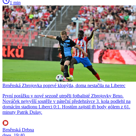
1 min
Brněnská Zbrojovka poprvé klopýtla, doma nestačila na Liberec
První porážku v nové sezoně utrpěli fotbalisté Zbrojovky Brno.
Nováček nejvyšší soutěže v páteční předehrávce 3. kola podlehl na
domácím stadionu Liberci 0:1. Hostům zajistil tři body gólem z 61.
minuty Patrik Dulay.
Brněnská Drbna
dnes, 19:40