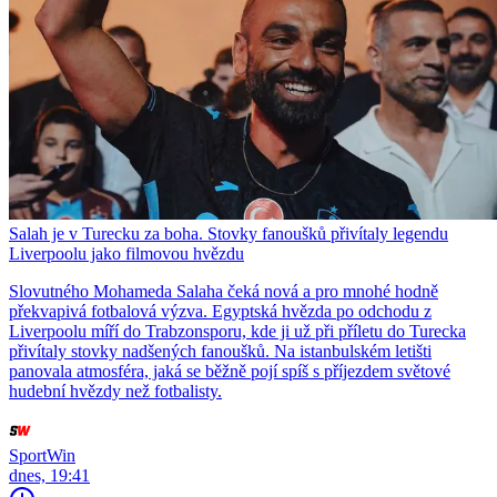
Salah je v Turecku za boha. Stovky fanoušků přivítaly legendu
Liverpoolu jako filmovou hvězdu
Slovutného Mohameda Salaha čeká nová a pro mnohé hodně
překvapivá fotbalová výzva. Egyptská hvězda po odchodu z
Liverpoolu míří do Trabzonsporu, kde ji už při příletu do Turecka
přivítaly stovky nadšených fanoušků. Na istanbulském letišti
panovala atmosféra, jaká se běžně pojí spíš s příjezdem světové
hudební hvězdy než fotbalisty.
SportWin
dnes, 19:41