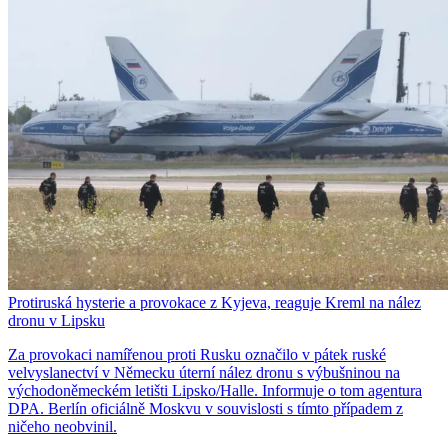
Protiruská hysterie a provokace z Kyjeva, reaguje Kreml na nález
dronu v Lipsku
Za provokaci namířenou proti Rusku označilo v pátek ruské
velvyslanectví v Německu úterní nález dronu s výbušninou na
východoněmeckém letišti Lipsko/Halle. Informuje o tom agentura
DPA. Berlín oficiálně Moskvu v souvislosti s tímto případem z
ničeho neobvinil.