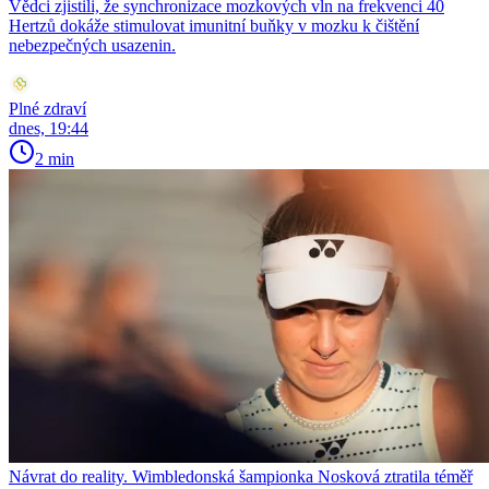
Vědci zjistili, že synchronizace mozkových vln na frekvenci 40
Hertzů dokáže stimulovat imunitní buňky v mozku k čištění
nebezpečných usazenin.
Plné zdraví
dnes, 19:44
2 min
Návrat do reality. Wimbledonská šampionka Nosková ztratila téměř