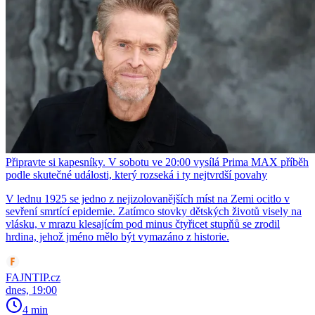
Připravte si kapesníky. V sobotu ve 20:00 vysílá Prima MAX příběh
podle skutečné události, který rozseká i ty nejtvrdší povahy
V lednu 1925 se jedno z nejizolovanějších míst na Zemi ocitlo v
sevření smrtící epidemie. Zatímco stovky dětských životů visely na
vlásku, v mrazu klesajícím pod minus čtyřicet stupňů se zrodil
hrdina, jehož jméno mělo být vymazáno z historie.
FAJNTIP.cz
dnes, 19:00
4 min