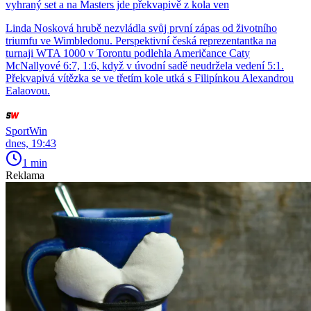
vyhraný set a na Masters jde překvapivě z kola ven
Linda Nosková hrubě nezvládla svůj první zápas od životního
triumfu ve Wimbledonu. Perspektivní česká reprezentantka na
turnaji WTA 1000 v Torontu podlehla Američance Caty
McNallyové 6:7, 1:6, když v úvodní sadě neudržela vedení 5:1.
Překvapivá vítězka se ve třetím kole utká s Filipínkou Alexandrou
Ealaovou.
SportWin
dnes, 19:43
1 min
Reklama