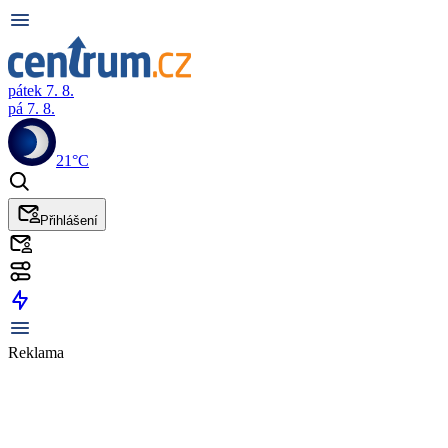
pátek 7. 8.
pá 7. 8.
21°C
Přihlášení
Reklama