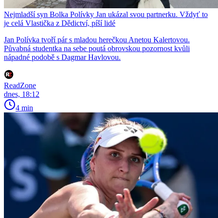
Nejmladší syn Bolka Polívky Jan ukázal svou partnerku. Vždyť to
je celá Vlastička z Dědictví, píší lidé
Jan Polívka tvoří pár s mladou herečkou Anetou Kalertovou.
Půvabná studentka na sebe poutá obrovskou pozornost kvůli
nápadné podobě s Dagmar Havlovou.
ReadZone
dnes, 18:12
4 min