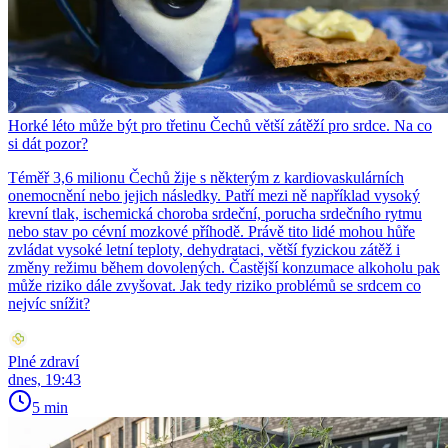
Horké léto může být pro třetinu Čechů větší zátěží pro srdce. Na co
si dát pozor?
Téměř 3,6 milionu Čechů žije s některým z kardiovaskulárních
onemocnění nebo jejich následky. Patří mezi ně například vysoký
krevní tlak, ischemická choroba srdeční, porucha srdečního rytmu
nebo stav po cévní mozkové příhodě. Právě tito lidé mohou hůře
zvládat vysoké letní teploty, dehydrataci, větší fyzickou zátěž i
změny režimu během dovolených. Častější konzumace alkoholu pak
může riziko dále zvyšovat. Jak tedy riziko problémů se srdcem co
nejvíc snížit?
Plné zdraví
dnes, 19:43
5 min