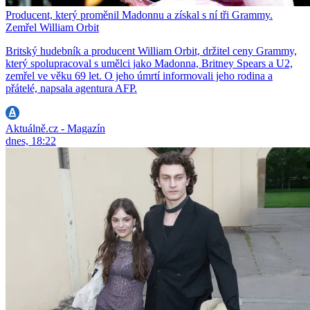
Producent, který proměnil Madonnu a získal s ní tři Grammy.
Zemřel William Orbit
Britský hudebník a producent William Orbit, držitel ceny Grammy,
který spolupracoval s umělci jako Madonna, Britney Spears a U2,
zemřel ve věku 69 let. O jeho úmrtí informovali jeho rodina a
přátelé, napsala agentura AFP.
Aktuálně.cz - Magazín
dnes, 18:22