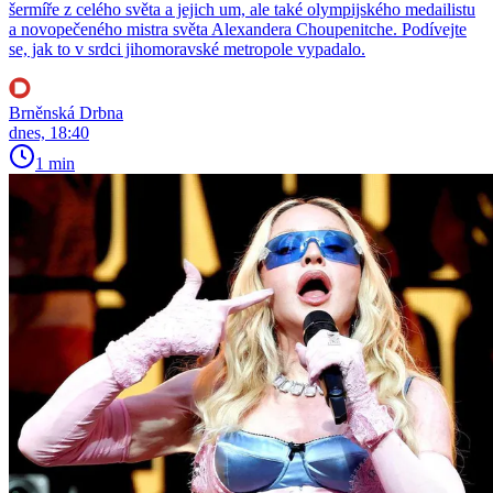
šermíře z celého světa a jejich um, ale také olympijského medailistu
a novopečeného mistra světa Alexandera Choupenitche. Podívejte
se, jak to v srdci jihomoravské metropole vypadalo.
Brněnská Drbna
dnes, 18:40
1 min