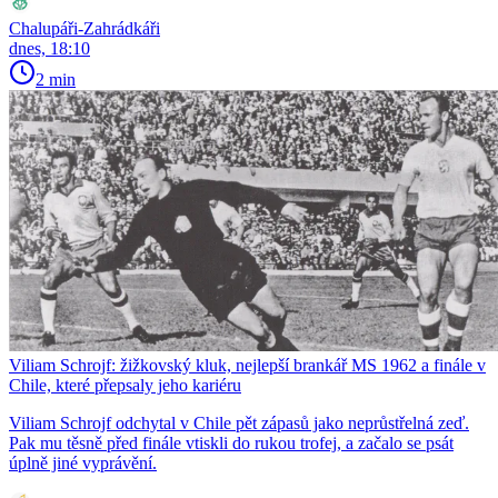
Chalupáři-Zahrádkáři
dnes, 18:10
2 min
Viliam Schrojf: žižkovský kluk, nejlepší brankář MS 1962 a finále v
Chile, které přepsaly jeho kariéru
Viliam Schrojf odchytal v Chile pět zápasů jako neprůstřelná zeď.
Pak mu těsně před finále vtiskli do rukou trofej, a začalo se psát
úplně jiné vyprávění.