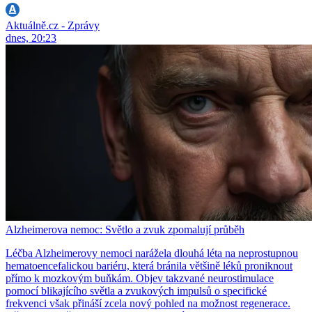
Aktuálně.cz - Zprávy
dnes, 20:23
Alzheimerova nemoc: Světlo a zvuk zpomalují průběh
Léčba Alzheimerovy nemoci narážela dlouhá léta na neprostupnou
hematoencefalickou bariéru, která bránila většině léků proniknout
přímo k mozkovým buňkám. Objev takzvané neurostimulace
pomocí blikajícího světla a zvukových impulsů o specifické
frekvenci však přináší zcela nový pohled na možnost regenerace.