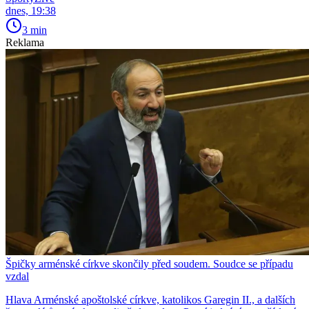
dnes, 19:38
3 min
Reklama
Špičky arménské církve skončily před soudem. Soudce se případu
vzdal
Hlava Arménské apoštolské církve, katolikos Garegin II., a dalších