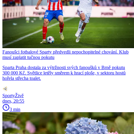
Fanoušci fotbalové Sparty předvedli nepochopitelné chování. Klub
musí zaplatit tučnou pokutu
Sparta Praha dostala za výtržnosti svých fanoušků v Brně pokutu
300 000 Kč. Světlice letěly směrem k hrací ploše, v sektoru hostů
hořela střecha toalet.
SportyŽivě
dnes, 20:55
3 min