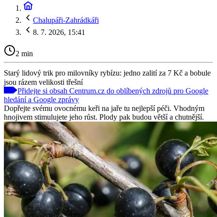
Chalupáři-Zahrádkáři
8. 7. 2026, 15:41
2 min
Starý lidový trik pro milovníky rybízu: jedno zalití za 7 Kč a bobule
jsou rázem velikosti třešní
Přidejte si obsah Centrum.cz do oblíbených zdrojů pro Google
hledání a Google zprávy
Dopřejte svému ovocnému keři na jaře tu nejlepší péči. Vhodným
hnojivem stimulujete jeho růst. Plody pak budou větší a chutnější.