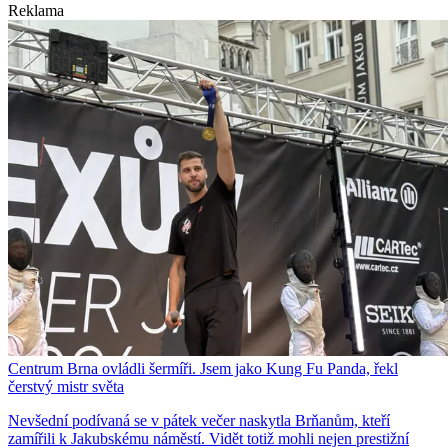
Reklama
Centrum Brna ovládli šermíři. Jsem jako Kung Fu Panda, řekl
čerstvý mistr světa
Nevšední podívaná se v pátek večer naskytla Brňanům, kteří
zamířili k Jakubskému náměstí. Vidět totiž mohli nejen prestižní