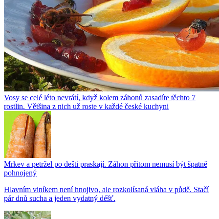
Vosy se celé léto nevrátí, když kolem záhonů zasadíte těchto 7
rostlin. Většina z nich už roste v každé české kuchyni
Mrkev a petržel po dešti praskají. Záhon přitom nemusí být špatně
pohnojený
Hlavním viníkem není hnojivo, ale rozkolísaná vláha v půdě. Stačí
pár dnů sucha a jeden vydatný déšť.