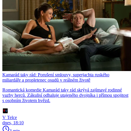
Kamarád taky rád: Porušení smlouvy, superjachta ruského
miliardáře a propletenec osudů v reálném životě
Romantická komedie Kamarád taky rád skrývá zajímavé rodinné
vazby herců. Zákulisí odhaluje utajeného dvojníka i přímou spojitost
s osobním životem hvězd.
V Telce
dnes, 18:10
3 min