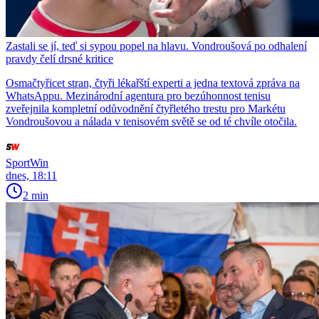
Zastali se jí, teď si sypou popel na hlavu. Vondroušová po odhalení
pravdy čelí drsné kritice
Osmačtyřicet stran, čtyři lékařští experti a jedna textová zpráva na
WhatsAppu. Mezinárodní agentura pro bezúhonnost tenisu
zveřejnila kompletní odůvodnění čtyřletého trestu pro Markétu
Vondroušovou a nálada v tenisovém světě se od té chvíle otočila.
SportWin
dnes, 18:11
2 min