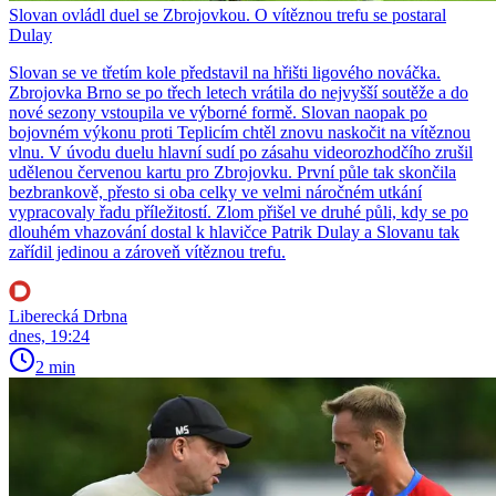
Slovan ovládl duel se Zbrojovkou. O vítěznou trefu se postaral
Dulay
Slovan se ve třetím kole představil na hřišti ligového nováčka.
Zbrojovka Brno se po třech letech vrátila do nejvyšší soutěže a do
nové sezony vstoupila ve výborné formě. Slovan naopak po
bojovném výkonu proti Teplicím chtěl znovu naskočit na vítěznou
vlnu. V úvodu duelu hlavní sudí po zásahu videorozhodčího zrušil
udělenou červenou kartu pro Zbrojovku. První půle tak skončila
bezbrankově, přesto si oba celky ve velmi náročném utkání
vypracovaly řadu příležitostí. Zlom přišel ve druhé půli, kdy se po
dlouhém vhazování dostal k hlavičce Patrik Dulay a Slovanu tak
zařídil jedinou a zároveň vítěznou trefu.
Liberecká Drbna
dnes, 19:24
2 min