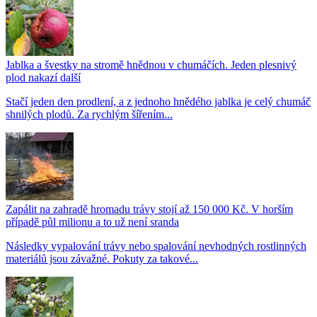
Jablka a švestky na stromě hnědnou v chumáčích. Jeden plesnivý
plod nakazí další
Stačí jeden den prodlení, a z jednoho hnědého jablka je celý chumáč
shnilých plodů. Za rychlým šířením...
Zapálit na zahradě hromadu trávy stojí až 150 000 Kč. V horším
případě půl milionu a to už není sranda
Následky vypalování trávy nebo spalování nevhodných rostlinných
materiálů jsou závažné. Pokuty za takové...