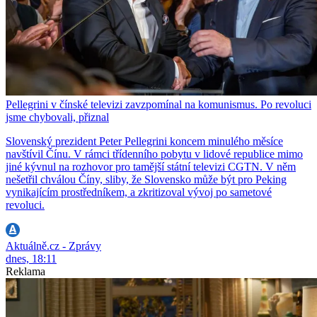
Pellegrini v čínské televizi zavzpomínal na komunismus. Po revoluci
jsme chybovali, přiznal
Slovenský prezident Peter Pellegrini koncem minulého měsíce
navštívil Čínu. V rámci třídenního pobytu v lidové republice mimo
jiné kývnul na rozhovor pro tamější státní televizi CGTN. V něm
nešetřil chválou Číny, sliby, že Slovensko může být pro Peking
vynikajícím prostředníkem, a zkritizoval vývoj po sametové
revoluci.
Aktuálně.cz - Zprávy
dnes, 18:11
Reklama