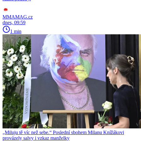
MMAMAG.cz
dnes, 09:59
1 min
„Miluju tě víc než sebe.“ Poslední sbohem Milanu Knížákovi
provázely salvy i vzkaz manželky