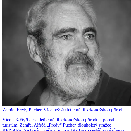
Zemřel Fredy Pucher. Více než 40 let chránil krkonošskou přírodu
Více než čtyři desetiletí chránil krkonošskou přírodu a pomáhal
turistům. Zemřel Alfréd „Fredy“ Pucher, dlouholetý strážce
KRNAPu. Na horách začínal v roce 1978 jako cestář, poté převzal