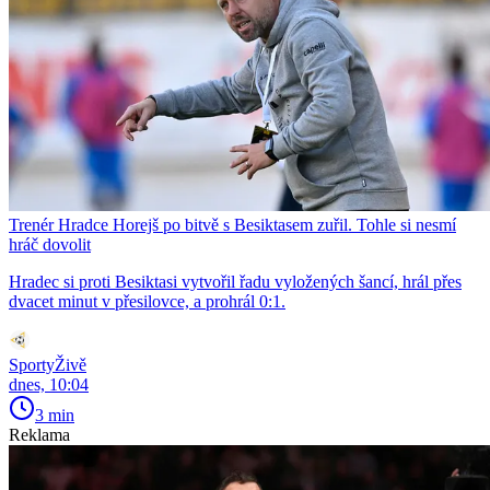
Trenér Hradce Horejš po bitvě s Besiktasem zuřil. Tohle si nesmí
hráč dovolit
Hradec si proti Besiktasi vytvořil řadu vyložených šancí, hrál přes
dvacet minut v přesilovce, a prohrál 0:1.
SportyŽivě
dnes, 10:04
3 min
Reklama