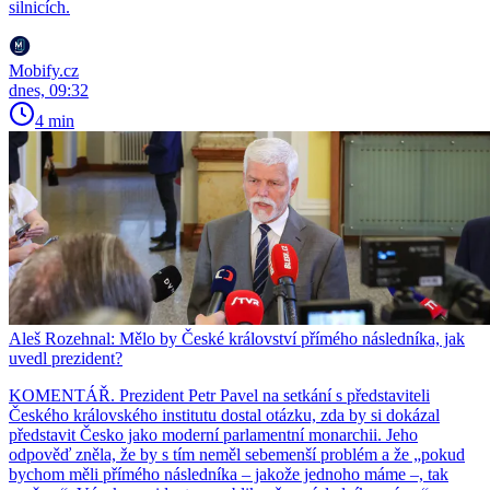
silnicích.
Mobify.cz
dnes, 09:32
4 min
Aleš Rozehnal: Mělo by České království přímého následníka, jak
uvedl prezident?
KOMENTÁŘ. Prezident Petr Pavel na setkání s představiteli
Českého královského institutu dostal otázku, zda by si dokázal
představit Česko jako moderní parlamentní monarchii. Jeho
odpověď zněla, že by s tím neměl sebemenší problém a že „pokud
bychom měli přímého následníka – jakože jednoho máme –, tak