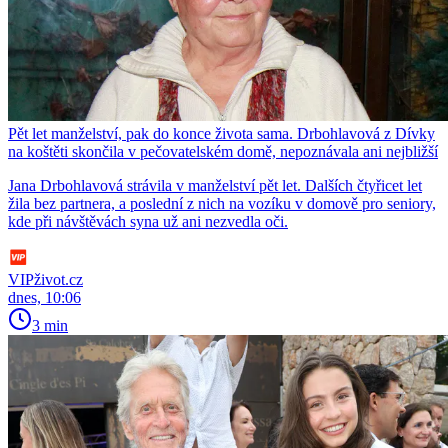
Pět let manželství, pak do konce života sama. Drbohlavová z Dívky
na koštěti skončila v pečovatelském domě, nepoznávala ani nejbližší
Jana Drbohlavová strávila v manželství pět let. Dalších čtyřicet let
žila bez partnera, a poslední z nich na vozíku v domově pro seniory,
kde při návštěvách syna už ani nezvedla oči.
VIPživot.cz
dnes, 10:06
3 min