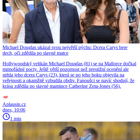
Michael Douglas ukázal svou největší pýchu: Dcera Carys bere
dech, oči zdědila po slavné matce
Hollywoodský velikán Michael Douglas (81) se na Mallorce dočkal
mimořádné pocty. Ještě větší pozornost než prestižní ocenění ale
strhla jeho dcera Carys (23), která se po jeho boku objevila na
veřejnosti a okamžitě vzbudila obdiv. Fanoušci se navíc shodují, že
krásu zdědila po slavné mamince Catherine Zeta-Jones (56).
Aplausin.cz
dnes, 10:06
1 min