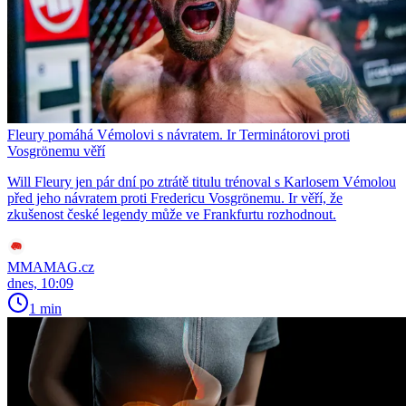
Fleury pomáhá Vémolovi s návratem. Ir Terminátorovi proti
Vosgrönemu věří
Will Fleury jen pár dní po ztrátě titulu trénoval s Karlosem Vémolou
před jeho návratem proti Fredericu Vosgrönemu. Ir věří, že
zkušenost české legendy může ve Frankfurtu rozhodnout.
MMAMAG.cz
dnes, 10:09
1 min