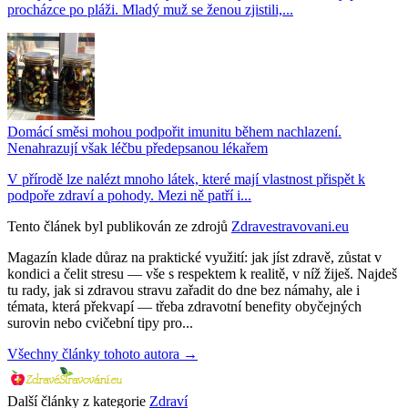
procházce po pláži. Mladý muž se ženou zjistili,...
Domácí směsi mohou podpořit imunitu během nachlazení.
Nenahrazují však léčbu předepsanou lékařem
V přírodě lze nalézt mnoho látek, které mají vlastnost přispět k
podpoře zdraví a pohody. Mezi ně patří i...
Tento článek byl publikován ze zdrojů
Zdravestravovani.eu
Magazín klade důraz na praktické využití: jak jíst zdravě, zůstat v
kondici a čelit stresu — vše s respektem k realitě, v níž žiješ. Najdeš
tu rady, jak si zdravou stravu zařadit do dne bez námahy, ale i
témata, která překvapí — třeba zdravotní benefity obyčejných
surovin nebo cvičební tipy pro...
Všechny články tohoto autora →
Další články z kategorie
Zdraví