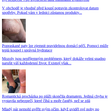
V obchodě je vhodné před koupí potravin zkontrolovat datum
spotřeby. Pokud vám v lednici zůstanou produkty...
Popraskané paty lze zjemnit pravidelnou domácí péčí. Pomoci může
teplá koupel i správná hydratace
Mozoly jsou nepříjemným problémem, který dokáže velmi snadno
narušit váš každodenní život. Existují však...
Romantická procházka po pláži skončila dramatem. Jediná chyba je
vystavila nebezpečí, které číhá u moře častěji, než se zdá
Mladý pár nemohl uvěřit svým očím, když uviděl své nohy po