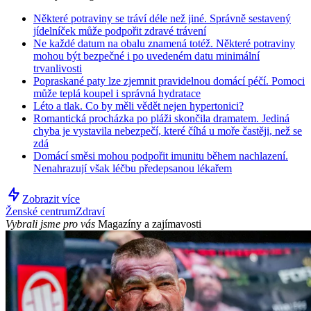
Některé potraviny se tráví déle než jiné. Správně sestavený
jídelníček může podpořit zdravé trávení
Ne každé datum na obalu znamená totéž. Některé potraviny
mohou být bezpečné i po uvedeném datu minimální
trvanlivosti
Popraskané paty lze zjemnit pravidelnou domácí péčí. Pomoci
může teplá koupel i správná hydratace
Léto a tlak. Co by měli vědět nejen hypertonici?
Romantická procházka po pláži skončila dramatem. Jediná
chyba je vystavila nebezpečí, které číhá u moře častěji, než se
zdá
Domácí směsi mohou podpořit imunitu během nachlazení.
Nenahrazují však léčbu předepsanou lékařem
Zobrazit více
Ženské centrum
Zdraví
Vybrali jsme pro vás
Magazíny a zajímavosti