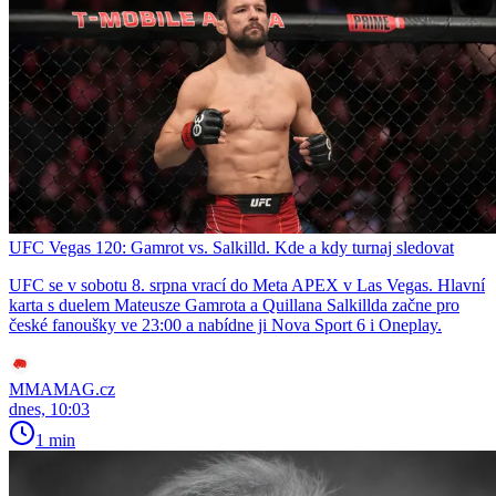
UFC Vegas 120: Gamrot vs. Salkilld. Kde a kdy turnaj sledovat
UFC se v sobotu 8. srpna vrací do Meta APEX v Las Vegas. Hlavní
karta s duelem Mateusze Gamrota a Quillana Salkillda začne pro
české fanoušky ve 23:00 a nabídne ji Nova Sport 6 i Oneplay.
MMAMAG.cz
dnes, 10:03
1 min