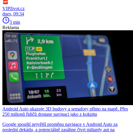
VIPživot.cz
dnes, 09:34
3 min
Reklama
Android Auto ukazuje 3D budovy a semafory přímo na mapě. Přes
250 milionů řidičů dostane navigaci jako z kokpitu
Google spouští největší proměnu navigace v Android Auto za
poslední dekádu, a potenciálně zasáhne čtvrt miliardy aut na