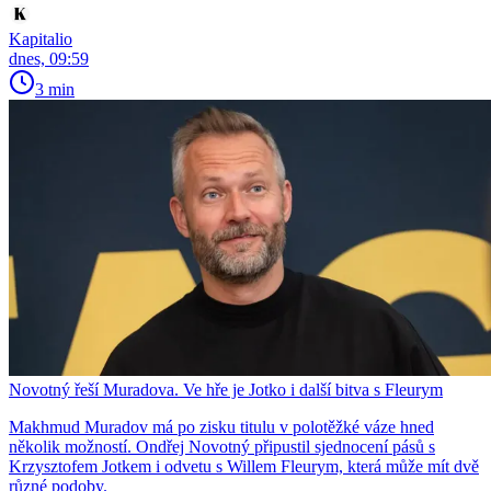
Kapitalio
dnes, 09:59
3 min
Novotný řeší Muradova. Ve hře je Jotko i další bitva s Fleurym
Makhmud Muradov má po zisku titulu v polotěžké váze hned
několik možností. Ondřej Novotný připustil sjednocení pásů s
Krzysztofem Jotkem i odvetu s Willem Fleurym, která může mít dvě
různé podoby.