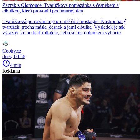
Zázrak z Olomouce: Tvarůžková pomazánka s česnekem a
cibulkou, která provoní i pochmurný den
Tvarůžková pomazánka je pro mě čistá nostalgie. Nastrouhaný
tvarůžek, trocha másla, česnek a jarní cibulka. Výsledek je tak
výrazný, že ho buď milujete, nebo se mu obloukem vyhnete.
Cooky.cz
dnes, 09:56
4 min
Reklama