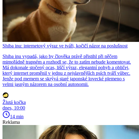
Shiba inu: internetový výraz ve tváři, kočičí názor na poslušnost
Shiba inu vypadá, jako by člověka právě přistihl při něčem
mimořádně trapném a rozhodl se, že to zatím nebude komentovat.
Má dokonale stočený ocas, liščí výraz, elegantní pohyb a obličej,
který internet proměnil v jednu z nejslavnějších psích tváří vůbec.
Jenže pod memem se skrývá staré japonské lovecké plemeno s
velmi jasným názorem na osobní autonomii.
Žlutá kočka
dnes, 10:00
14 min
Reklama