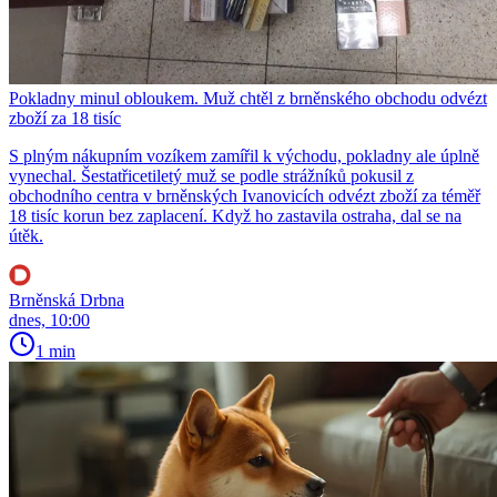
Pokladny minul obloukem. Muž chtěl z brněnského obchodu odvézt
zboží za 18 tisíc
S plným nákupním vozíkem zamířil k východu, pokladny ale úplně
vynechal. Šestatřicetiletý muž se podle strážníků pokusil z
obchodního centra v brněnských Ivanovicích odvézt zboží za téměř
18 tisíc korun bez zaplacení. Když ho zastavila ostraha, dal se na
útěk.
Brněnská Drbna
dnes, 10:00
1 min