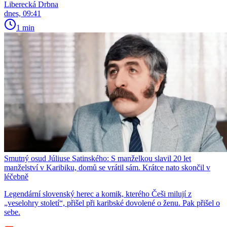
Liberecká Drbna
dnes, 09:41
1 min
Smutný osud Júliuse Satinského: S manželkou slavil 20 let
manželství v Karibiku, domů se vrátil sám. Krátce nato skončil v
léčebně
Legendární slovenský herec a komik, kterého Češi milují z
„veselohry století“, přišel při karibské dovolené o ženu. Pak přišel o
sebe.