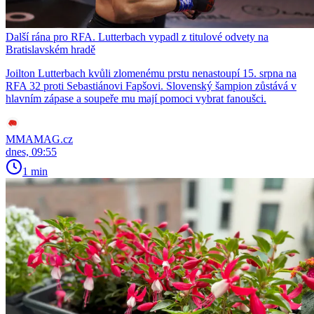
Další rána pro RFA. Lutterbach vypadl z titulové odvety na
Bratislavském hradě
Joilton Lutterbach kvůli zlomenému prstu nenastoupí 15. srpna na
RFA 32 proti Sebastiánovi Fapšovi. Slovenský šampion zůstává v
hlavním zápase a soupeře mu mají pomoci vybrat fanoušci.
MMAMAG.cz
dnes, 09:55
1 min