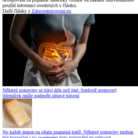
použití informací uvedených v článku.
Další články z
Zdravestravovani.eu
Některé potraviny se tráví déle než jiné. Správně sestavený
jídelníček může podpořit zdravé trávení
Ne každé datum na obalu znamená totéž. Některé potraviny mohou
být bezpečné i po uvedeném datu minimální trvanlivosti