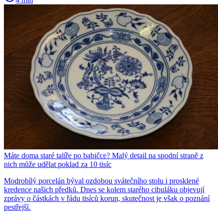
Máte doma staré talíře po babičce? Malý detail na spodní straně z
nich může udělat poklad za 10 tisíc
Modrobílý porcelán býval ozdobou svátečního stolu i prosklené
kredence našich předků. Dnes se kolem starého cibuláku objevují
zprávy o částkách v řádu tisíců korun, skutečnost je však o poznání
pestřejší.