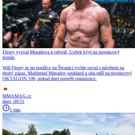
Fleury vyzval Muradova k odvetě. Uzbek kývl na prosincový
termín
Will Fleury se po porážce na Štvanici rychle ozval s návrhem na
druhý zápas. Makhmud Muradov souhlasil a oba míří na prosincový
OKTAGON 100, pokud duel posvětí organizace.
MMAMAG.cz
dnes, 09:51
1 min