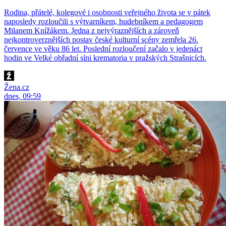
Rodina, přátelé, kolegové i osobnosti veřejného života se v pátek
naposledy rozloučili s výtvarníkem, hudebníkem a pedagogem
Milanem Knížákem. Jedna z nejvýraznějších a zároveň
nejkontroverznějších postav české kulturní scény zemřela 26.
července ve věku 86 let. Poslední rozloučení začalo v jedenáct
hodin ve Velké obřadní síni krematoria v pražských Strašnicích.
Žena.cz
dnes, 09:59