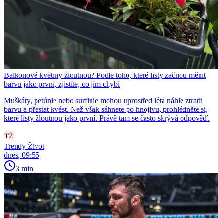
Balkonové květiny žloutnou? Podle toho, které listy začnou měnit
barvu jako první, zjistíte, co jim chybí
Muškáty, petúnie nebo surfinie mohou uprostřed léta náhle ztratit
barvu a přestat kvést. Než však sáhnete po hnojivu, prohlédněte si,
které listy žloutnou jako první. Právě tam se často skrývá odpověď.
Trendy Život
dnes, 09:55
3 min