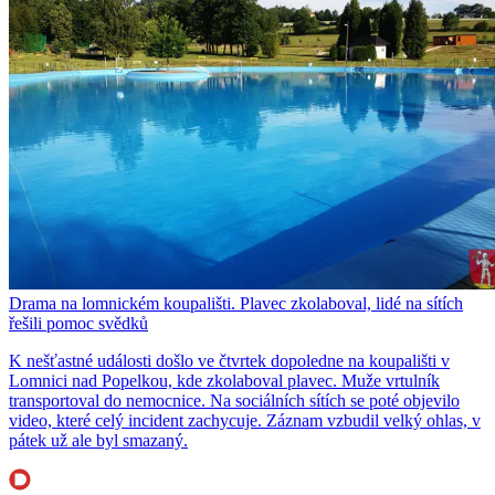
Drama na lomnickém koupališti. Plavec zkolaboval, lidé na sítích
řešili pomoc svědků
K nešťastné události došlo ve čtvrtek dopoledne na koupališti v
Lomnici nad Popelkou, kde zkolaboval plavec. Muže vrtulník
transportoval do nemocnice. Na sociálních sítích se poté objevilo
video, které celý incident zachycuje. Záznam vzbudil velký ohlas, v
pátek už ale byl smazaný.