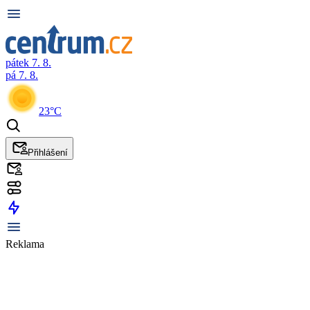
pátek 7. 8.
pá 7. 8.
23°C
Přihlášení
Reklama