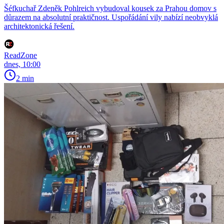
Šéfkuchař Zdeněk Pohlreich vybudoval kousek za Prahou domov s
důrazem na absolutní praktičnost. Uspořádání vily nabízí neobvyklá
architektonická řešení.
ReadZone
dnes, 10:00
2 min