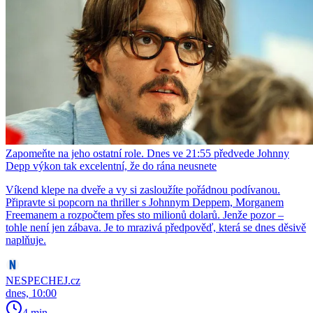
Zapomeňte na jeho ostatní role. Dnes ve 21:55 předvede Johnny
Depp výkon tak excelentní, že do rána neusnete
Víkend klepe na dveře a vy si zasloužíte pořádnou podívanou.
Připravte si popcorn na thriller s Johnnym Deppem, Morganem
Freemanem a rozpočtem přes sto milionů dolarů. Jenže pozor –
tohle není jen zábava. Je to mrazivá předpověď, která se dnes děsivě
naplňuje.
NESPECHEJ.cz
dnes, 10:00
4 min