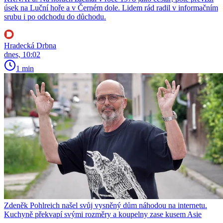
úsek na Luční hoře a v Černém dole. Lidem rád radil v informačním
srubu i po odchodu do důchodu.
Hradecká Drbna
dnes, 10:02
1 min
Zdeněk Pohlreich našel svůj vysněný dům náhodou na internetu.
Kuchyně překvapí svými rozměry a koupelny zase kusem Asie