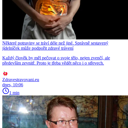
Některé potraviny se tráví déle než jiné. Správně sestavený
jídelníček může podpořit zdravé trávení
Každý člověk by měl pečovat o svoje tělo, nejen zvenčí, ale
především zevnitř. Proto je třeba vědět něco i o střevech.
Zdravestravovani.eu
dnes, 10:06
1 min