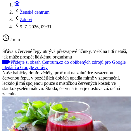
Ženské centrum
Zdraví
9. 7. 2026, 09:31
2 min
Šťáva z červené řepy ukrývá překvapivé účinky. Většina lidí netuší,
jak může prospět lidskému organismu
Přidejte si obsah Centrum.cz do oblíbených zdrojů pro Google
hledání a Google zprávy
Naše babičky dobře věděly, proč mít na zahrádce zasazenou
červenou řepu, v pozdějších dobách upadla mírně v zapomnění,
leckdo jí má spojenou pouze s mističkou červených kostek ve
sladkokyselém nálevu. Škoda, červená řepa je doslova zázračná
zelenina.