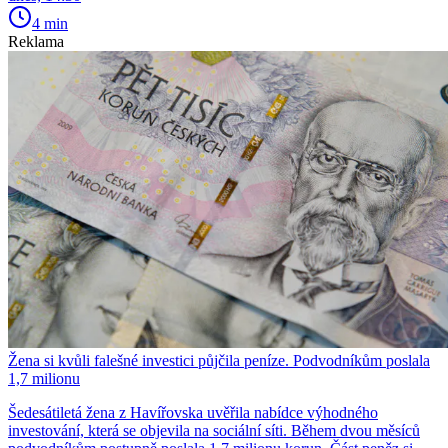
4 min
Reklama
Žena si kvůli falešné investici půjčila peníze. Podvodníkům poslala
1,7 milionu
Šedesátiletá žena z Havířovska uvěřila nabídce výhodného
investování, která se objevila na sociální síti. Během dvou měsíců