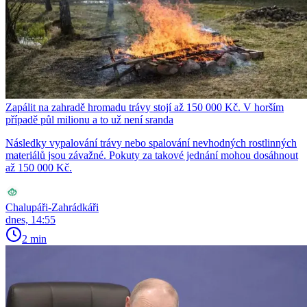
Zapálit na zahradě hromadu trávy stojí až 150 000 Kč. V horším
případě půl milionu a to už není sranda
Následky vypalování trávy nebo spalování nevhodných rostlinných
materiálů jsou závažné. Pokuty za takové jednání mohou dosáhnout
až 150 000 Kč.
Chalupáři-Zahrádkáři
dnes, 14:55
2 min