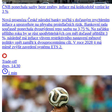
ČNB ponechala sazby beze změny, inflace má krátkodobě vzrůst ke
3 %
Nová prognóza České národní banky počítá s dočasným zrychlením
inflace a upozorňuje na převahu proinflačních rizik. Bankovní rada
současně ponechala dvoutýdenní repo sazbu na 3,75 %. Na začátku
příštího roku by se růst spotřebitelských cen měl dočasně přiblížit 3
%, následně má inflace vlivem restriktivního nastavení měnové
politiky opět zamířit k dvouprocentnímu cíli. V roce 2028 ji má
mírně zvýšit zavedení systému ETS 2.
Trade-off
dnes, 14:30
1 min