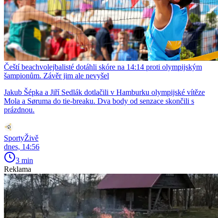
Čeští beachvolejbalisté dotáhli skóre na 14:14 proti olympijským
šampionům. Závěr jim ale nevyšel
Jakub Šépka a Jiří Sedlák dotlačili v Hamburku olympijské vítěze
Mola a Søruma do tie-breaku. Dva body od senzace skončili s
prázdnou.
SportyŽivě
dnes, 14:56
3 min
Reklama