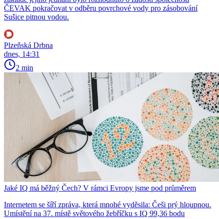
ČEVAK pokračovat v odběru povrchové vody pro zásobování
Sušice pitnou vodou.
Plzeňská Drbna
dnes, 14:31
2 min
Jaké IQ má běžný Čech? V rámci Evropy jsme pod průměrem
Internetem se šíří zpráva, která mnohé vyděsila: Češi prý hloupnou.
Umístění na 37. místě světového žebříčku s IQ 99,36 bodu