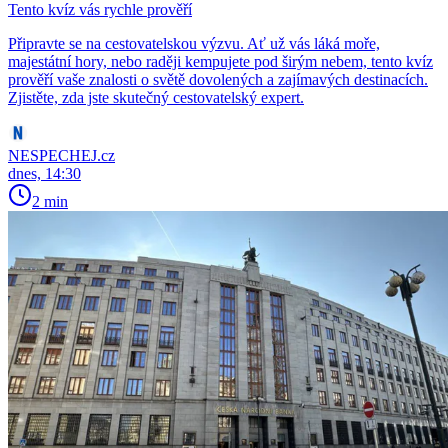
Tento kvíz vás rychle prověří
Připravte se na cestovatelskou výzvu. Ať už vás láká moře,
majestátní hory, nebo raději kempujete pod širým nebem, tento kvíz
prověří vaše znalosti o světě dovolených a zajímavých destinacích.
Zjistěte, zda jste skutečný cestovatelský expert.
NESPECHEJ.cz
dnes, 14:30
2 min