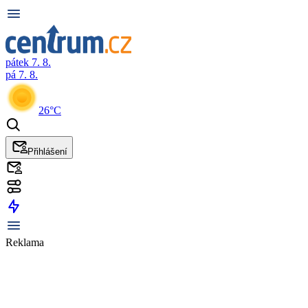
pátek 7. 8.
pá 7. 8.
26°C
Přihlášení
Reklama