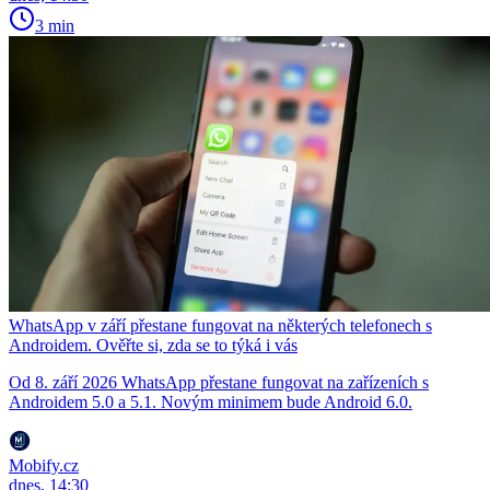
3 min
WhatsApp v září přestane fungovat na některých telefonech s
Androidem. Ověřte si, zda se to týká i vás
Od 8. září 2026 WhatsApp přestane fungovat na zařízeních s
Androidem 5.0 a 5.1. Novým minimem bude Android 6.0.
Mobify.cz
dnes, 14:30