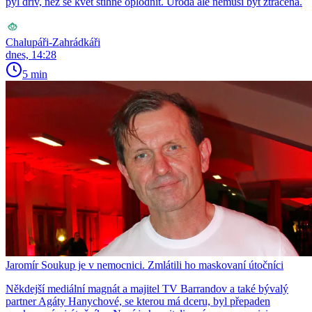
pyl dřív, než se květ stihne oplodnit. Úroda ale nemusí být ztracená.
Chalupáři-Zahrádkáři
dnes, 14:28
5 min
Jaromír Soukup je v nemocnici. Zmlátili ho maskovaní útočníci
Někdejší mediální magnát a majitel TV Barrandov a také bývalý
partner Agáty Hanychové, se kterou má dceru, byl přepaden