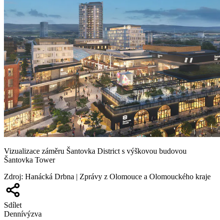
Vizualizace záměru Šantovka District s výškovou budovou
Šantovka Tower
Zdroj
:
Hanácká Drbna | Zprávy z Olomouce a Olomouckého kraje
Sdílet
Denní
výzva