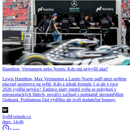
Hamilton, Verstappen nebo Norris: Kdo má nejvyšší plat?
Lewis Hamilton, Max Verstappen a Lando Norris patří mezi nejlépe
placené sportovce na světě. Kdo z pilotů formule 1 si ale v roce
2026 vydělá nejvíce? Zatímco platy mistrů světa se pohybují v
astronomických řádech, nováčci začínají s podstatně skromnějšími
částkami. Podstatnou část výdělku ale tvoří dodatečné bonusy.
SvětFormule.cz
dnes, 14:46
3 min