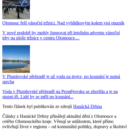
Olomouc řeší vánoční tržnici. Nad vyhlídkovým kolem visí otazník
V nové podobě by mohly fungovat při letošním adventu vánoční
trhy na ploše tržnice v centru Olomouce....
V Plumlovské přehradě je už voda na trojce, po koupání je nutná
sprcha
Voda v Plumlovské přehradě na Prostějovsku se zhoršila a je na
stupni tři. Lidé by se měli po koupání...
Tento článek byl publikován ze zdrojů
Hanácká Drbna
Články z Hanácké Drbny přinášejí aktuální dění z Olomouce a
celého Olomouckého kraje. Věnují se událostem, které přímo
ovlivňují život v regionu – od komunální politiky, dopravy a školství