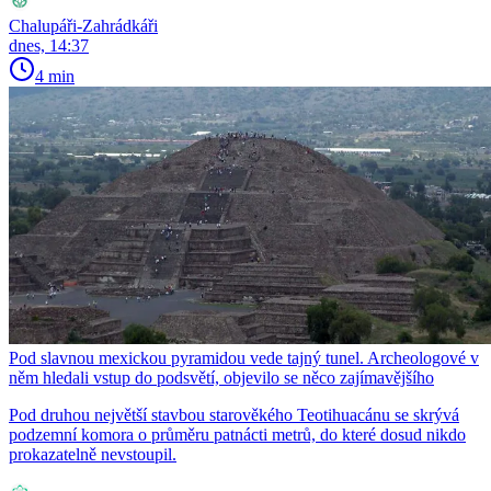
Chalupáři-Zahrádkáři
dnes, 14:37
4 min
Pod slavnou mexickou pyramidou vede tajný tunel. Archeologové v
něm hledali vstup do podsvětí, objevilo se něco zajímavějšího
Pod druhou největší stavbou starověkého Teotihuacánu se skrývá
podzemní komora o průměru patnácti metrů, do které dosud nikdo
prokazatelně nevstoupil.