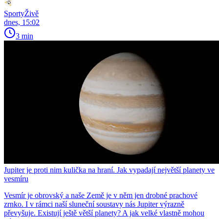
SportyŽivě
dnes, 15:02
3 min
Jupiter je proti nim kulička na hraní. Jak vypadají největší planety ve
vesmíru
Vesmír je obrovský a naše Země je v něm jen drobné prachové
zrnko. I v rámci naší sluneční soustavy nás Jupiter výrazně
převyšuje. Existují ještě větší planety? A jak velké vlastně mohou