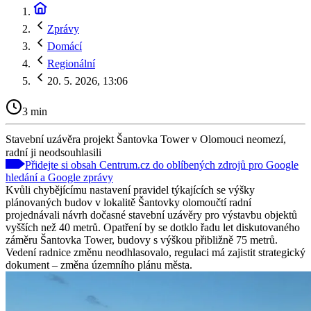
Zprávy
Domácí
Regionální
20. 5. 2026, 13:06
3 min
Stavební uzávěra projekt Šantovka Tower v Olomouci neomezí,
radní ji neodsouhlasili
Přidejte si obsah Centrum.cz do oblíbených zdrojů pro Google
hledání a Google zprávy
Kvůli chybějícímu nastavení pravidel týkajících se výšky
plánovaných budov v lokalitě Šantovky olomoučtí radní
projednávali návrh dočasné stavební uzávěry pro výstavbu objektů
vyšších než 40 metrů. Opatření by se dotklo řadu let diskutovaného
záměru Šantovka Tower, budovy s výškou přibližně 75 metrů.
Vedení radnice změnu neodhlasovalo, regulaci má zajistit strategický
dokument – změna územního plánu města.