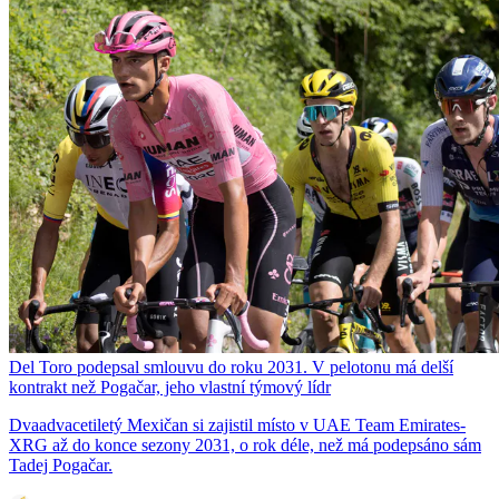
Del Toro podepsal smlouvu do roku 2031. V pelotonu má delší
kontrakt než Pogačar, jeho vlastní týmový lídr
Dvaadvacetiletý Mexičan si zajistil místo v UAE Team Emirates-
XRG až do konce sezony 2031, o rok déle, než má podepsáno sám
Tadej Pogačar.