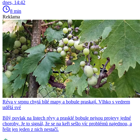
dnes, 14:42
8 min
Reklama
Réva v srpnu chytá bílé mapy a bobule praskají. Vlhko s vedrem
udělá své
Bílý povlak na listech révy a prasklé bobule nejsou projevy jedné
choroby. Je to signál, že se na keři sešlo víc problémů najednou, a
řešit jen jeden z nich nestačí.