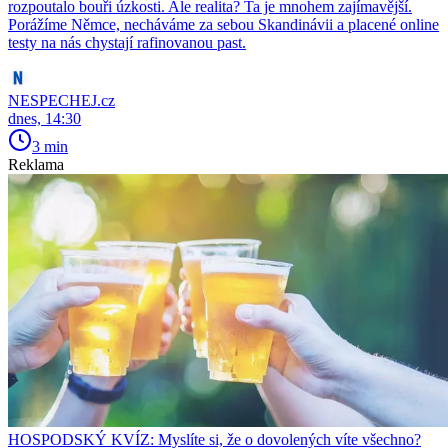
rozpoutalo bouři úzkosti. Ale realita? Ta je mnohem zajímavější.
Porážíme Němce, necháváme za sebou Skandinávii a placené online
testy na nás chystají rafinovanou past.
NESPECHEJ.cz
dnes, 14:30
3 min
Reklama
HOSPODSKÝ KVÍZ: Myslíte si, že o dovolených víte všechno?