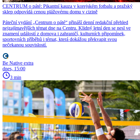
CENTRUM o páté: Pikantní kauza v korejském fotbalu a pražský
sklep odpovídá cenou plážovému domu v cizině
Páteční vydání „Centrum o páté“ přináší denní redakční přehled
nejzajímavějších témat dne na Centru. Klidný letní den se nesl ve
znamení událostí z domova i zahraničí, kulturních připomínek,
sportovních příběhů i témat, která dokážou překvapit svou
nečekanou souvislostí.
Be Native extra
dnes, 15:00
3 min