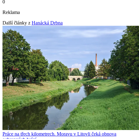
0
Reklama
Další články z
Hanácká Drbna
Práce na třech kilometrech. Moravu v Litovli čeká obnova