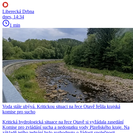
Liberecká Drbna
dnes, 14:34
1 min
Voda stále ubývá. Kritickou situaci na řece Otavě řešila krajská
komise pro sucho
Kritická hydrologická situace na řece Otavě si vyžádala zasedání
Komise pro zvládání sucha a nedostatku vody Plzeňského kraje. Na
základě jejího jednání bylo rozhodnuto o žádosti společnosti