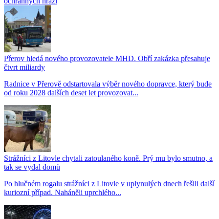
ochranných hrází
Přerov hledá nového provozovatele MHD. Obří zakázka přesahuje
čtvrt miliardy
Radnice v Přerově odstartovala výběr nového dopravce, který bude
od roku 2028 dalších deset let provozovat...
Strážníci z Litovle chytali zatoulaného koně. Prý mu bylo smutno, a
tak se vydal domů
Po hlučném rogalu strážníci z Litovle v uplynulých dnech řešili další
kuriozní případ. Naháněli uprchlého...