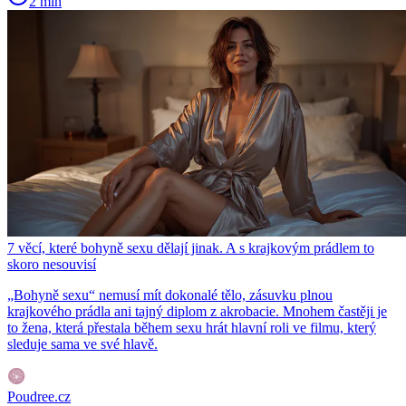
2 min
7 věcí, které bohyně sexu dělají jinak. A s krajkovým prádlem to
skoro nesouvisí
„Bohyně sexu“ nemusí mít dokonalé tělo, zásuvku plnou
krajkového prádla ani tajný diplom z akrobacie. Mnohem častěji je
to žena, která přestala během sexu hrát hlavní roli ve filmu, který
sleduje sama ve své hlavě.
Poudree.cz