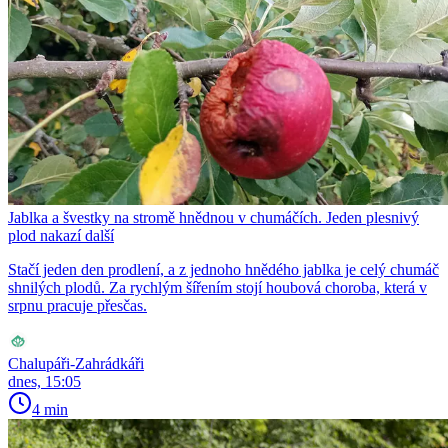
Jablka a švestky na stromě hnědnou v chumáčích. Jeden plesnivý
plod nakazí další
Stačí jeden den prodlení, a z jednoho hnědého jablka je celý chumáč
shnilých plodů. Za rychlým šířením stojí houbová choroba, která v
srpnu pracuje přesčas.
Chalupáři-Zahrádkáři
dnes, 15:05
4 min