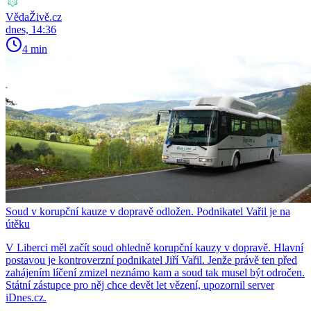
VědaŽivě.cz
dnes, 14:36
4 min
Soud v korupční kauze v dopravě odložen. Podnikatel Vařil je na
útěku
V Liberci měl začít soud ohledně korupční kauzy v dopravě. Hlavní
postavou je kontroverzní podnikatel Jiří Vařil. Jenže právě ten před
zahájením líčení zmizel neznámo kam a soud tak musel být odročen.
Státní zástupce pro něj chce devět let vězení, upozornil server
iDnes.cz.