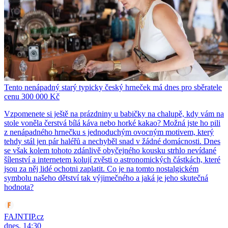
Tento nenápadný starý typicky český hrneček má dnes pro sběratele
cenu 300 000 Kč
Vzpomenete si ještě na prázdniny u babičky na chalupě, kdy vám na
stole voněla čerstvá bílá káva nebo horké kakao? Možná jste ho pili
z nenápadného hrnečku s jednoduchým ovocným motivem, který
tehdy stál jen pár haléřů a nechyběl snad v žádné domácnosti. Dnes
se však kolem tohoto zdánlivě obyčejného kousku strhlo nevídané
šílenství a internetem kolují zvěsti o astronomických částkách, které
jsou za něj lidé ochotni zaplatit. Co je na tomto nostalgickém
symbolu našeho dětství tak výjimečného a jaká je jeho skutečná
hodnota?
FAJNTIP.cz
dnes, 14:30