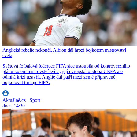
Anglická rebelie nekončí, Albion dál hrozí bojkotem mistrovství
světa
Světová fotbalová federace FIFA sice ustoupila od kontroverzního
plánu kolem mistrovství světa, její evropská obdoba UEFA ale
odmítá krizi uzavřít. Anglie dál patří mezi země připravené
bojkotovat turnaje FIFA.
Aktuálně.cz - Sport
dnes, 14:30