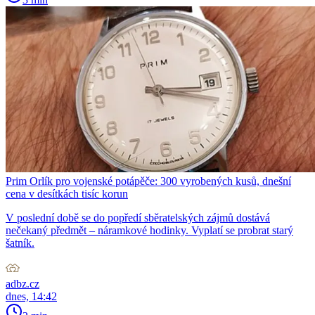
Prim Orlík pro vojenské potápěče: 300 vyrobených kusů, dnešní
cena v desítkách tisíc korun
V poslední době se do popředí sběratelských zájmů dostává
nečekaný předmět – náramkové hodinky. Vyplatí se probrat starý
šatník.
adbz.cz
dnes, 14:42