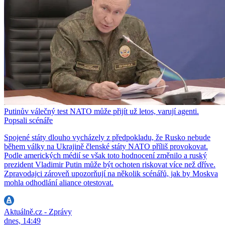
Putinův válečný test NATO může přijít už letos, varují agenti.
Popsali scénáře
Spojené státy dlouho vycházely z předpokladu, že Rusko nebude
během války na Ukrajině členské státy NATO příliš provokovat.
Podle amerických médií se však toto hodnocení změnilo a ruský
prezident Vladimir Putin může být ochoten riskovat více než dříve.
Zpravodajci zároveň upozorňují na několik scénářů, jak by Moskva
mohla odhodlání aliance otestovat.
Aktuálně.cz - Zprávy
dnes, 14:49