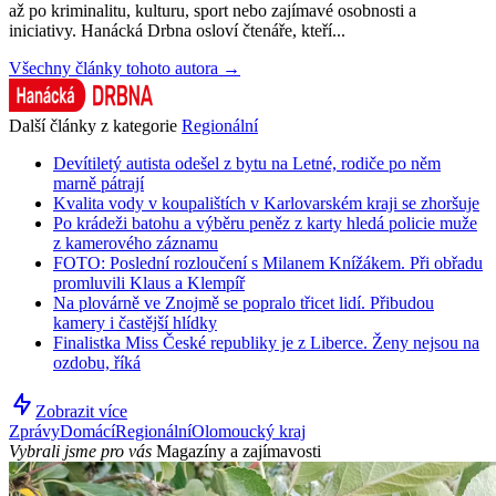
až po kriminalitu, kulturu, sport nebo zajímavé osobnosti a
iniciativy. Hanácká Drbna osloví čtenáře, kteří...
Všechny články tohoto autora →
Další články z kategorie
Regionální
Devítiletý autista odešel z bytu na Letné, rodiče po něm
marně pátrají
Kvalita vody v koupalištích v Karlovarském kraji se zhoršuje
Po krádeži batohu a výběru peněz z karty hledá policie muže
z kamerového záznamu
FOTO: Poslední rozloučení s Milanem Knížákem. Při obřadu
promluvili Klaus a Klempíř
Na plovárně ve Znojmě se popralo třicet lidí. Přibudou
kamery i častější hlídky
Finalistka Miss České republiky je z Liberce. Ženy nejsou na
ozdobu, říká
Zobrazit více
Zprávy
Domácí
Regionální
Olomoucký kraj
Vybrali jsme pro vás
Magazíny a zajímavosti