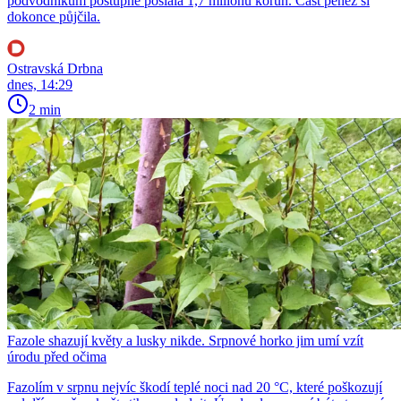
podvodníkům postupně poslala 1,7 milionu korun. Část peněz si
dokonce půjčila.
Ostravská Drbna
dnes, 14:29
2 min
Fazole shazují květy a lusky nikde. Srpnové horko jim umí vzít
úrodu před očima
Fazolím v srpnu nejvíc škodí teplé noci nad 20 °C, které poškozují