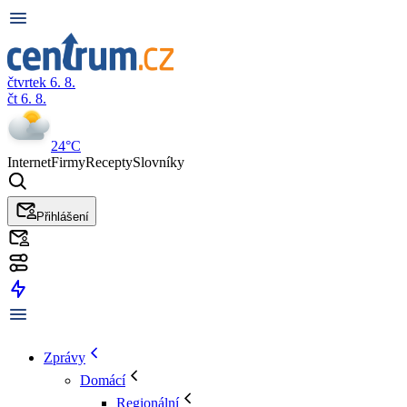
čtvrtek 6. 8.
čt 6. 8.
24°C
Internet
Firmy
Recepty
Slovníky
Přihlášení
Zprávy
Domácí
Regionální