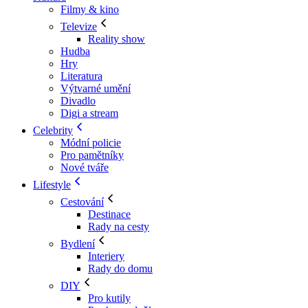
Filmy & kino
Televize
Reality show
Hudba
Hry
Literatura
Výtvarné umění
Divadlo
Digi a stream
Celebrity
Módní policie
Pro pamětníky
Nové tváře
Lifestyle
Cestování
Destinace
Rady na cesty
Bydlení
Interiery
Rady do domu
DIY
Pro kutily