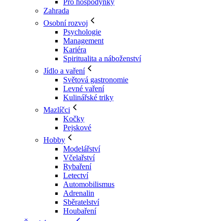
Pro hospodyňky
Zahrada
Osobní rozvoj
Psychologie
Management
Kariéra
Spiritualita a náboženství
Jídlo a vaření
Světová gastronomie
Levné vaření
Kulinářské triky
Mazlíčci
Kočky
Pejskové
Hobby
Modelářství
Včelařství
Rybaření
Letectví
Automobilismus
Adrenalin
Sběratelství
Houbaření