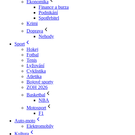
Ekonomika
Finance a burza
Podnikání
Spotřebitel
Krimi
Doprava
Nehody
Sport
Hokej
Fotbal
Tenis
Lyžování
Cyklistika
Atletika
Bojové sporty
ZOH 2026
Basketbal
NBA
Motosport
F1
Auto-moto
Elektromobily
Kultura