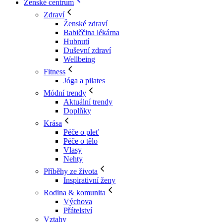
Ženské centrum
Zdraví
Ženské zdraví
Babiččina lékárna
Hubnutí
Duševní zdraví
Wellbeing
Fitness
Jóga a pilates
Módní trendy
Aktuální trendy
Doplňky
Krása
Péče o pleť
Péče o tělo
Vlasy
Nehty
Příběhy ze života
Inspirativní ženy
Rodina & komunita
Výchova
Přátelství
Vztahy