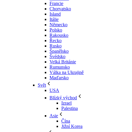
Francie
Chorvatsko
Island
Itálie
Německo
Polsko
Rakousko
Řecko
Rusko
Španělsko
Švédsko
Velká Británie
Rumunsko
Válka na Ukrajině
Maďarsko
Svět
USA
Blízký východ
Izrael
Palestina
Asie
Čína
Jižní Korea