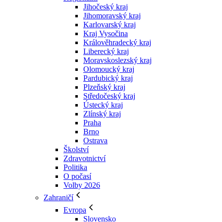
Jihočeský kraj
Jihomoravský kraj
Karlovarský kraj
Kraj Vysočina
Králověhradecký kraj
Liberecký kraj
Moravskoslezský kraj
Olomoucký kraj
Pardubický kraj
Plzeňský kraj
Středočeský kraj
Ústecký kraj
Zlínský kraj
Praha
Brno
Ostrava
Školství
Zdravotnictví
Politika
O počasí
Volby 2026
Zahraničí
Evropa
Slovensko