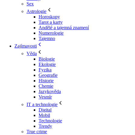
Sex
Astrologie
Horoskopy
Tarot a karty
Andělé a tajemná znamení
Numerologie
Tajemno
Zajímavosti
Věda
Biologie
Ekologie
Fyzika
Geografie
Historie
Chemie
Jazykověda
Vesmír
IT a technologie
Digital
Mobil
Technologie
Trendy
True crime