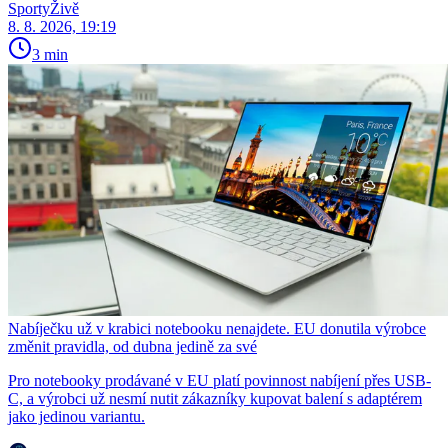
SportyŽivě
8. 8. 2026, 19:19
3 min
Nabíječku už v krabici notebooku nenajdete. EU donutila výrobce
změnit pravidla, od dubna jedině za své
Pro notebooky prodávané v EU platí povinnost nabíjení přes USB-
C, a výrobci už nesmí nutit zákazníky kupovat balení s adaptérem
jako jedinou variantu.