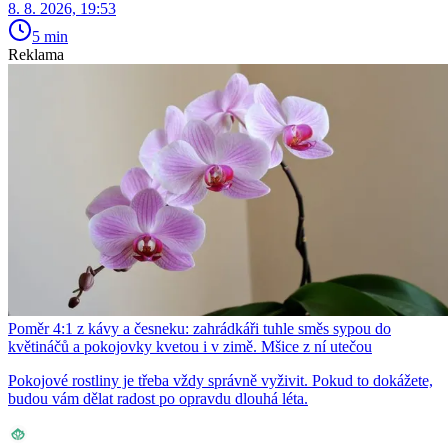
8. 8. 2026, 19:53
5 min
Reklama
Poměr 4:1 z kávy a česneku: zahrádkáři tuhle směs sypou do
květináčů a pokojovky kvetou i v zimě. Mšice z ní utečou
Pokojové rostliny je třeba vždy správně vyživit. Pokud to dokážete,
budou vám dělat radost po opravdu dlouhá léta.