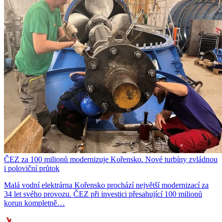
ČEZ za 100 milionů modernizuje Kořensko. Nové turbíny zvládnou
i poloviční průtok
Malá vodní elektrárna Kořensko prochází největší modernizací za
34 let svého provozu. ČEZ při investici přesahující 100 milionů
korun kompletně…