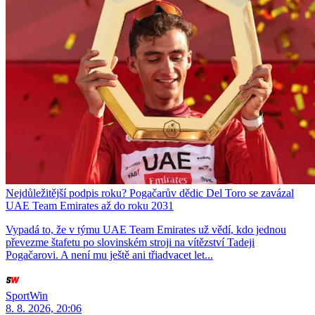
Nejdůležitější podpis roku? Pogačarův dědic Del Toro se zavázal
UAE Team Emirates až do roku 2031
Vypadá to, že v týmu UAE Team Emirates už vědí, kdo jednou
převezme štafetu po slovinském stroji na vítězství Tadeji
Pogačarovi. A není mu ještě ani třiadvacet let...
SportWin
8. 8. 2026, 20:06