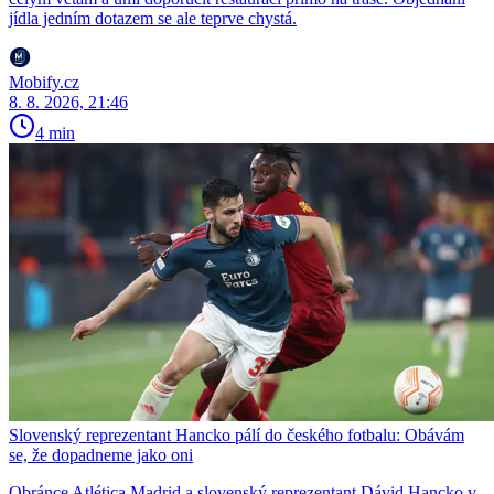
jídla jedním dotazem se ale teprve chystá.
Mobify.cz
8. 8. 2026, 21:46
4 min
Slovenský reprezentant Hancko pálí do českého fotbalu: Obávám
se, že dopadneme jako oni
Obránce Atlética Madrid a slovenský reprezentant Dávid Hancko v