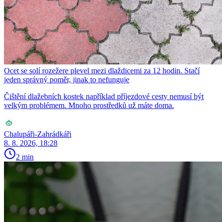
Ocet se solí rozežere plevel mezi dlaždicemi za 12 hodin. Stačí
jeden správný poměr, jinak to nefunguje
Čištění dlažebních kostek například příjezdové cesty nemusí být
velkým problémem. Mnoho prostředků už máte doma.
Chalupáři-Zahrádkáři
8. 8. 2026, 18:28
2 min