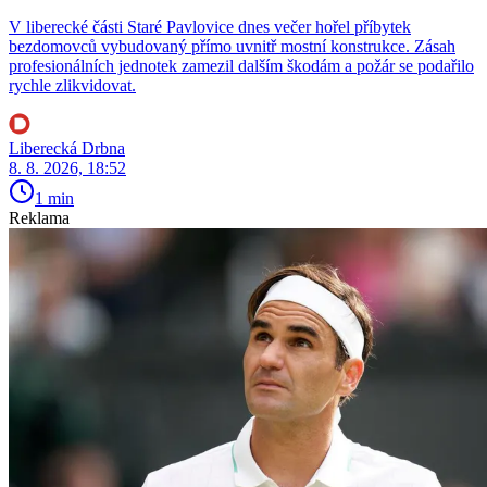
V liberecké části Staré Pavlovice dnes večer hořel příbytek
bezdomovců vybudovaný přímo uvnitř mostní konstrukce. Zásah
profesionálních jednotek zamezil dalším škodám a požár se podařilo
rychle zlikvidovat.
Liberecká Drbna
8. 8. 2026, 18:52
1 min
Reklama