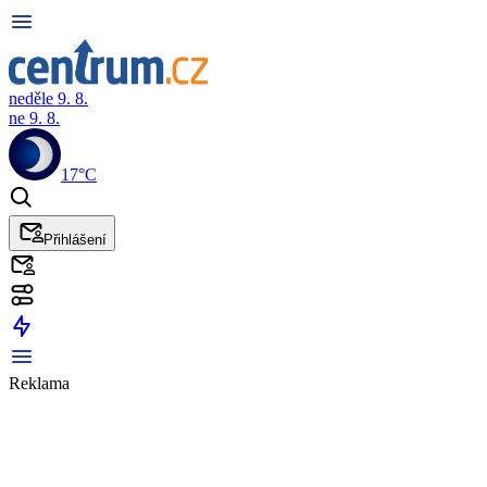
neděle 9. 8.
ne 9. 8.
17°C
Přihlášení
Reklama