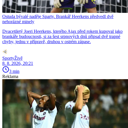
Ostuda bývalé naděje Sparty. Brankář Heerkens předvedl dvě
nehorázné minely
Dvacetiletý Joeri Heerkens, kterého Ajax před rokem kupoval jako
brankáře budoucnosti, si za šest srpnových dnů připsal dvě trapné
chyby, jednu v přípravě, druhou v ostrém zápase.
SportyŽivě
8. 8. 2026, 20:21
3 min
Reklama