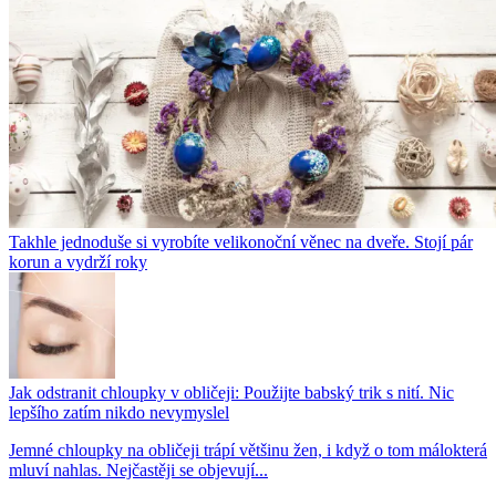
Takhle jednoduše si vyrobíte velikonoční věnec na dveře. Stojí pár
korun a vydrží roky
Jak odstranit chloupky v obličeji: Použijte babský trik s nití. Nic
lepšího zatím nikdo nevymyslel
Jemné chloupky na obličeji trápí většinu žen, i když o tom málokterá
mluví nahlas. Nejčastěji se objevují...