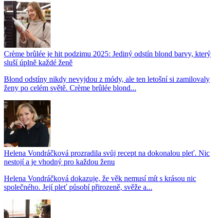
Crème brûlée je hit podzimu 2025: Jediný odstín blond barvy, který
sluší úplně každé ženě
Blond odstíny nikdy nevyjdou z módy, ale ten letošní si zamilovaly
ženy po celém světě. Crème brûlée blond...
Helena Vondráčková prozradila svůj recept na dokonalou pleť. Nic
nestojí a je vhodný pro každou ženu
Helena Vondráčková dokazuje, že věk nemusí mít s krásou nic
společného. Její pleť působí přirozeně, svěže a...