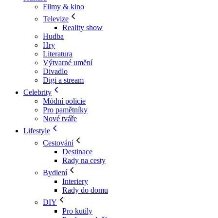
Filmy & kino
Televize
Reality show
Hudba
Hry
Literatura
Výtvarné umění
Divadlo
Digi a stream
Celebrity
Módní policie
Pro pamětníky
Nové tváře
Lifestyle
Cestování
Destinace
Rady na cesty
Bydlení
Interiery
Rady do domu
DIY
Pro kutily