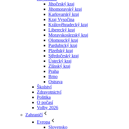
Jihočeský kraj
Jihomoravský kraj
Karlovarský kraj
Kraj Vysočina
Králověhradecký kraj
Liberecký kraj
Moravskoslezský kraj
Olomoucký kraj
Pardubický kraj
Plzeňský kraj
Středočeský kraj
Ústecký kraj
Zlínský kraj
Praha
Brno
Ostrava
Školství
Zdravotnictví
Politika
O počasí
Volby 2026
Zahraničí
Evropa
Slovensko