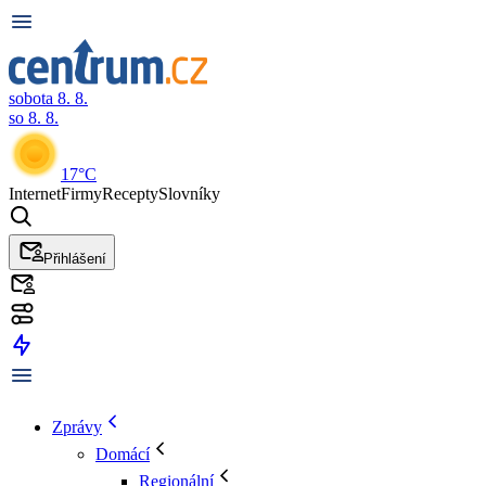
sobota 8. 8.
so 8. 8.
17°C
Internet
Firmy
Recepty
Slovníky
Přihlášení
Zprávy
Domácí
Regionální