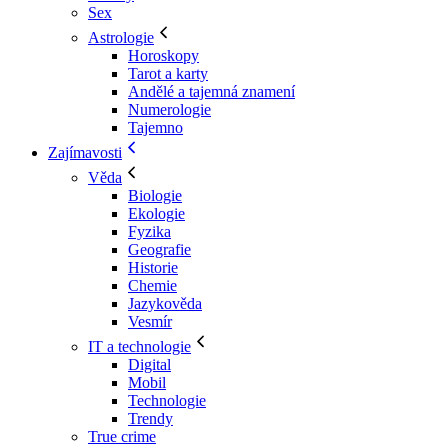
Sex
Astrologie
Horoskopy
Tarot a karty
Andělé a tajemná znamení
Numerologie
Tajemno
Zajímavosti
Věda
Biologie
Ekologie
Fyzika
Geografie
Historie
Chemie
Jazykověda
Vesmír
IT a technologie
Digital
Mobil
Technologie
Trendy
True crime