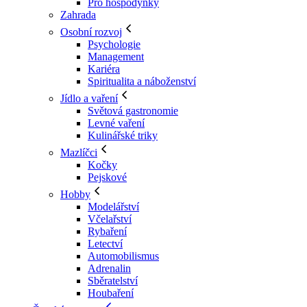
Pro hospodyňky
Zahrada
Osobní rozvoj
Psychologie
Management
Kariéra
Spiritualita a náboženství
Jídlo a vaření
Světová gastronomie
Levné vaření
Kulinářské triky
Mazlíčci
Kočky
Pejskové
Hobby
Modelářství
Včelařství
Rybaření
Letectví
Automobilismus
Adrenalin
Sběratelství
Houbaření