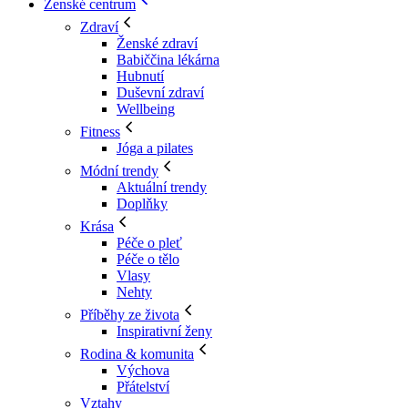
Ženské centrum
Zdraví
Ženské zdraví
Babiččina lékárna
Hubnutí
Duševní zdraví
Wellbeing
Fitness
Jóga a pilates
Módní trendy
Aktuální trendy
Doplňky
Krása
Péče o pleť
Péče o tělo
Vlasy
Nehty
Příběhy ze života
Inspirativní ženy
Rodina & komunita
Výchova
Přátelství
Vztahy