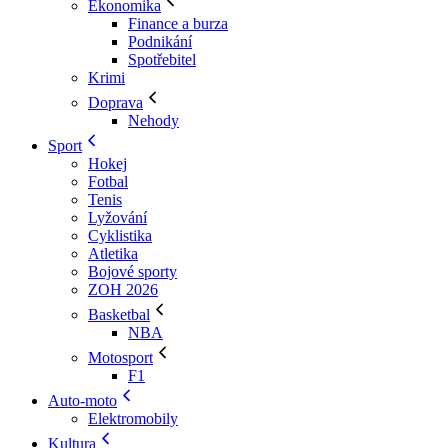
Ekonomika
Finance a burza
Podnikání
Spotřebitel
Krimi
Doprava
Nehody
Sport
Hokej
Fotbal
Tenis
Lyžování
Cyklistika
Atletika
Bojové sporty
ZOH 2026
Basketbal
NBA
Motosport
F1
Auto-moto
Elektromobily
Kultura