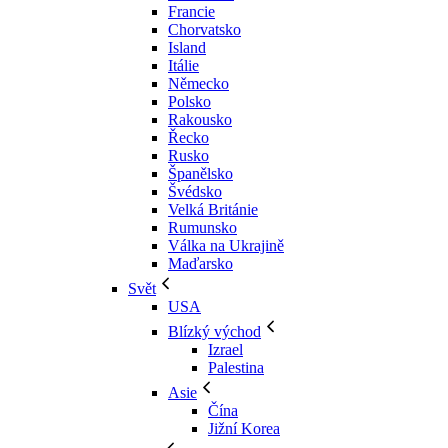
Francie
Chorvatsko
Island
Itálie
Německo
Polsko
Rakousko
Řecko
Rusko
Španělsko
Švédsko
Velká Británie
Rumunsko
Válka na Ukrajině
Maďarsko
Svět
USA
Blízký východ
Izrael
Palestina
Asie
Čína
Jižní Korea