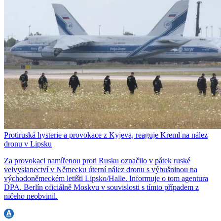
Protiruská hysterie a provokace z Kyjeva, reaguje Kreml na nález
dronu v Lipsku
Za provokaci namířenou proti Rusku označilo v pátek ruské
velvyslanectví v Německu úterní nález dronu s výbušninou na
východoněmeckém letišti Lipsko/Halle. Informuje o tom agentura
DPA. Berlín oficiálně Moskvu v souvislosti s tímto případem z
ničeho neobvinil.