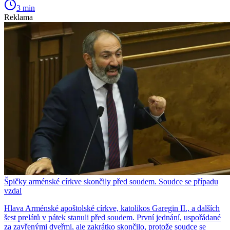
3 min
Reklama
Špičky arménské církve skončily před soudem. Soudce se případu
vzdal
Hlava Arménské apoštolské církve, katolikos Garegin II., a dalších
šest prelátů v pátek stanuli před soudem. První jednání, uspořádané
za zavřenými dveřmi, ale zakrátko skončilo, protože soudce se