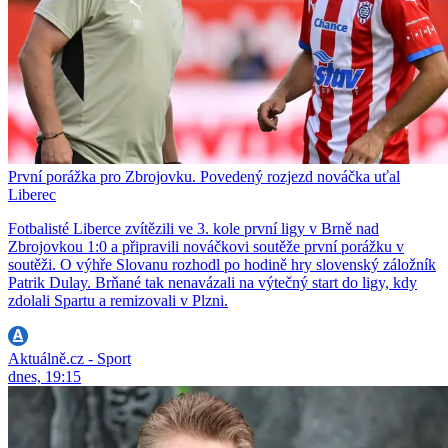
První porážka pro Zbrojovku. Povedený rozjezd nováčka uťal
Liberec
Fotbalisté Liberce zvítězili ve 3. kole první ligy v Brně nad
Zbrojovkou 1:0 a připravili nováčkovi soutěže první porážku v
soutěži. O výhře Slovanu rozhodl po hodině hry slovenský záložník
Patrik Dulay. Brňané tak nenavázali na výtečný start do ligy, kdy
zdolali Spartu a remizovali v Plzni.
Aktuálně.cz - Sport
dnes, 19:15