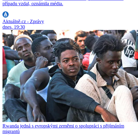
případu vzdal, oznámila média.
Aktuálně.cz - Zprávy
dnes, 19:30
Rwanda jedná s evropskými zeměmi o spolupráci s přijímáním
migrantů