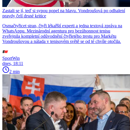
Zastali se jí, teď si sypou popel na hlavu. Vondroušová po odhalení
pravdy čelí drsné kritice
Osmačtyřicet stran, čtyři lékařští experti a jedna textová zpráva na
WhatsAppu. Mezinárodní agentura pro bezúhonnost tenisu
zveřejnila kompletní odůvodnění čtyřletého trestu pro Markétu
Vondroušovou a nálada v tenisovém světě se od té chvíle otočila.
SportWin
dnes, 18:11
2 min