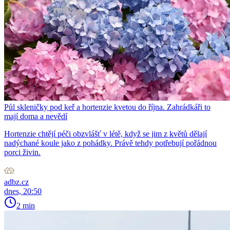
Půl skleničky pod keř a hortenzie kvetou do října. Zahrádkáři to
mají doma a nevědí
Hortenzie chtějí péči obzvlášť v létě, když se jim z květů dělají
nadýchané koule jako z pohádky. Právě tehdy potřebují pořádnou
porci živin.
adbz.cz
dnes, 20:50
2 min