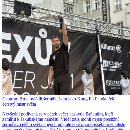
Centrum Brna ovládli šermíři. Jsem jako Kung Fu Panda, řekl
čerstvý mistr světa
Nevšední podívaná se v pátek večer naskytla Brňanům, kteří
zamířili k Jakubskému náměstí. Vidět totiž mohli nejen prestižní
šermíře z celého světa a jejich um, ale také olympijského medailistu
a novopečeného mistra světa Alexandera Choupenitche. Podívejte