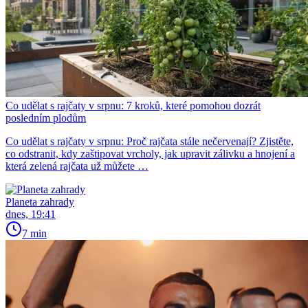
Co udělat s rajčaty v srpnu: 7 kroků, které pomohou dozrát
posledním plodům
Co udělat s rajčaty v srpnu: Proč rajčata stále nečervenají? Zjistěte,
co odstranit, kdy zaštipovat vrcholy, jak upravit zálivku a hnojení a
která zelená rajčata už můžete …
Planeta zahrady
dnes, 19:41
7 min