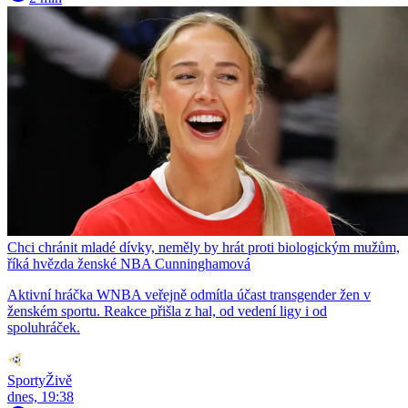
Chci chránit mladé dívky, neměly by hrát proti biologickým mužům,
říká hvězda ženské NBA Cunninghamová
Aktivní hráčka WNBA veřejně odmítla účast transgender žen v
ženském sportu. Reakce přišla z hal, od vedení ligy i od
spoluhráček.
SportyŽivě
dnes, 19:38