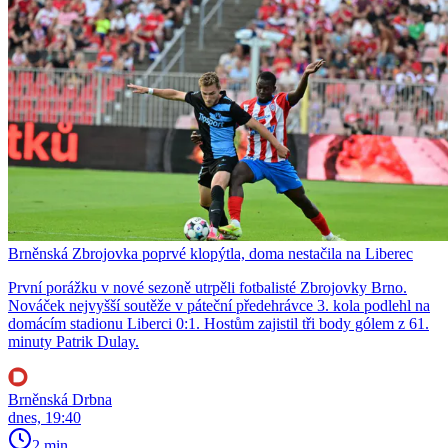
Brněnská Zbrojovka poprvé klopýtla, doma nestačila na Liberec
První porážku v nové sezoně utrpěli fotbalisté Zbrojovky Brno.
Nováček nejvyšší soutěže v páteční předehrávce 3. kola podlehl na
domácím stadionu Liberci 0:1. Hostům zajistil tři body gólem z 61.
minuty Patrik Dulay.
Brněnská Drbna
dnes, 19:40
2 min