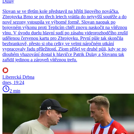
Dulay
Slovan se ve třetím kole představil na hřišti ligového nováčka.
Zbrojovka Brno se po třech letech vrátila do nejvyšší soutěže a do
nové sezony vstoupila ve výborné formě. Slovan naopak po
bojovném výkonu proti Teplicím chtěl znovu naskočit na vítěznou
vlnu. V úvodu duelu hlavní sudí po zásahu videorozhodčího zrušil
udělenou červenou kartu pro Zbrojovku. První půle tak skončila
bezbrankově, přesto si oba celky ve velmi náročném utkání
vypracovaly řadu příležitostí. Zlom přišel ve druhé půli, kdy se po
dlouhém vhazování dostal k hlavičce Patrik Dulay a Slovanu tak
zařídil jedinou a zároveň vítěznou trefu.
Liberecká Drbna
dnes, 19:24
2 min