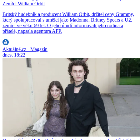
Zemřel William Orbit
Britský hudebník a producent William Orbit, držitel ceny Grammy,
který spolupracoval s umělci jako Madonna, Britney Spears a U2,
zemřel ve věku 69 let. O jeho úmrtí informovali jeho rodina a
přátelé, napsala agentura AFP.
Aktuálně.cz - Magazín
dnes, 18:22