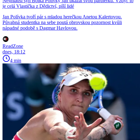
Nejmladší syn Bolka Polívky Jan ukázal svou partnerku. Vždyť to
je celá Vlastička z Dědictví, píší lidé
Jan Polívka tvoří pár s mladou herečkou Anetou Kalertovou.
Půvabná studentka na sebe poutá obrovskou pozornost kvůli
nápadné podobě s Dagmar Havlovou.
ReadZone
dnes, 18:12
4 min