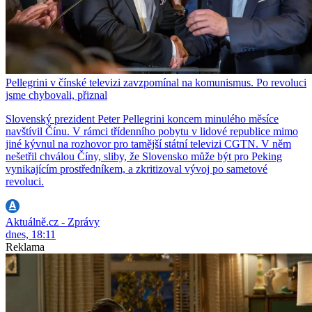
Pellegrini v čínské televizi zavzpomínal na komunismus. Po revoluci
jsme chybovali, přiznal
Slovenský prezident Peter Pellegrini koncem minulého měsíce
navštívil Čínu. V rámci třídenního pobytu v lidové republice mimo
jiné kývnul na rozhovor pro tamější státní televizi CGTN. V něm
nešetřil chválou Číny, sliby, že Slovensko může být pro Peking
vynikajícím prostředníkem, a zkritizoval vývoj po sametové
revoluci.
Aktuálně.cz - Zprávy
dnes, 18:11
Reklama