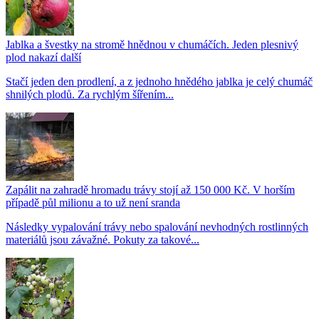
Jablka a švestky na stromě hnědnou v chumáčích. Jeden plesnivý
plod nakazí další
Stačí jeden den prodlení, a z jednoho hnědého jablka je celý chumáč
shnilých plodů. Za rychlým šířením...
Zapálit na zahradě hromadu trávy stojí až 150 000 Kč. V horším
případě půl milionu a to už není sranda
Následky vypalování trávy nebo spalování nevhodných rostlinných
materiálů jsou závažné. Pokuty za takové...