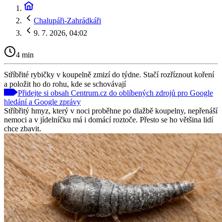
Chalupáři-Zahrádkáři
9. 7. 2026, 04:02
4 min
Stříbřité rybičky v koupelně zmizí do týdne. Stačí rozříznout koření
a položit ho do rohu, kde se schovávají
Přidejte si obsah Centrum.cz do oblíbených zdrojů pro Google
hledání a Google zprávy
Stříbřitý hmyz, který v noci proběhne po dlažbě koupelny, nepřenáší
nemoci a v jídelníčku má i domácí roztoče. Přesto se ho většina lidí
chce zbavit.