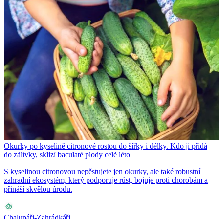
Okurky po kyselině citronové rostou do šířky i délky. Kdo ji přidá
do zálivky, sklízí baculaté plody celé léto
S kyselinou citronovou nepěstujete jen okurky, ale také robustní
zahradní ekosystém, který podporuje růst, bojuje proti chorobám a
přináší skvělou úrodu.
Chalupáři-Zahrádkáři