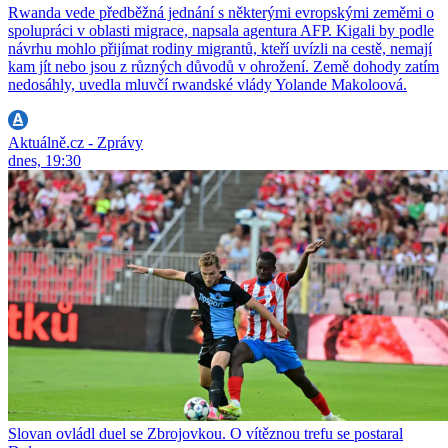
Rwanda vede předběžná jednání s některými evropskými zeměmi o
spolupráci v oblasti migrace, napsala agentura AFP. Kigali by podle
návrhu mohlo přijímat rodiny migrantů, kteří uvízli na cestě, nemají
kam jít nebo jsou z různých důvodů v ohrožení. Země dohody zatím
nedosáhly, uvedla mluvčí rwandské vlády Yolande Makoloová.
Aktuálně.cz - Zprávy
dnes, 19:30
Slovan ovládl duel se Zbrojovkou. O vítěznou trefu se postaral