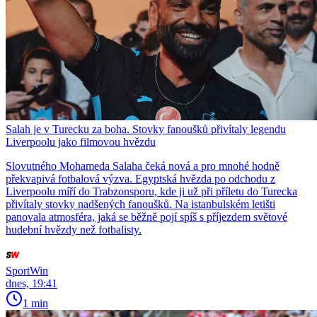
Salah je v Turecku za boha. Stovky fanoušků přivítaly legendu
Liverpoolu jako filmovou hvězdu
Slovutného Mohameda Salaha čeká nová a pro mnohé hodně
překvapivá fotbalová výzva. Egyptská hvězda po odchodu z
Liverpoolu míří do Trabzonsporu, kde ji už při příletu do Turecka
přivítaly stovky nadšených fanoušků. Na istanbulském letišti
panovala atmosféra, jaká se běžně pojí spíš s příjezdem světové
hudební hvězdy než fotbalisty.
SportWin
dnes, 19:41
1 min