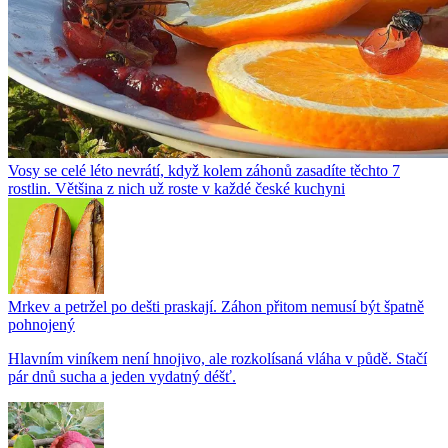
Vosy se celé léto nevrátí, když kolem záhonů zasadíte těchto 7
rostlin. Většina z nich už roste v každé české kuchyni
Mrkev a petržel po dešti praskají. Záhon přitom nemusí být špatně
pohnojený
Hlavním viníkem není hnojivo, ale rozkolísaná vláha v půdě. Stačí
pár dnů sucha a jeden vydatný déšť.