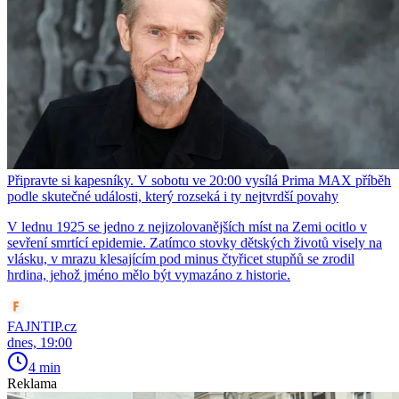
Připravte si kapesníky. V sobotu ve 20:00 vysílá Prima MAX příběh
podle skutečné události, který rozseká i ty nejtvrdší povahy
V lednu 1925 se jedno z nejizolovanějších míst na Zemi ocitlo v
sevření smrtící epidemie. Zatímco stovky dětských životů visely na
vlásku, v mrazu klesajícím pod minus čtyřicet stupňů se zrodil
hrdina, jehož jméno mělo být vymazáno z historie.
FAJNTIP.cz
dnes, 19:00
4 min
Reklama