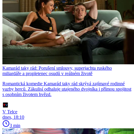
Kamarád taky rád: Porušení smlouvy, superjachta ruského
miliardáře a propletenec osudů v reálném životě
Romantická komedie Kamarád taky rád skrývá zajímavé rodinné
vazby herců. Zákulisí odhaluje utajeného dvojníka i přímou spojitost
s osobním životem hvězd.
V Telce
dnes, 18:10
3 min