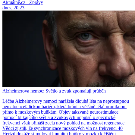
Aktuálně.cz - Zprávy
dnes, 20:23
Alzheimerova nemoc: Světlo a zvuk zpomalují průběh
Léčba Alzheimerovy nemoci narážela dlouhá léta na neprostupnou
hematoencefalickou bariéru, která bránila většině léků proniknout
přímo k mozkovým buňkám. Objev takzvané neurostimulace
pomocí blikajícího světla a zvukových impulsů o specifické
frekvenci však přináší zcela nový pohled na možnost regenerace.
Vědci zjistili, že synchronizace mozkových vln na frekvenci 40
Hertzů dokáže stimulovat imunitní buňky v mozku k čištění