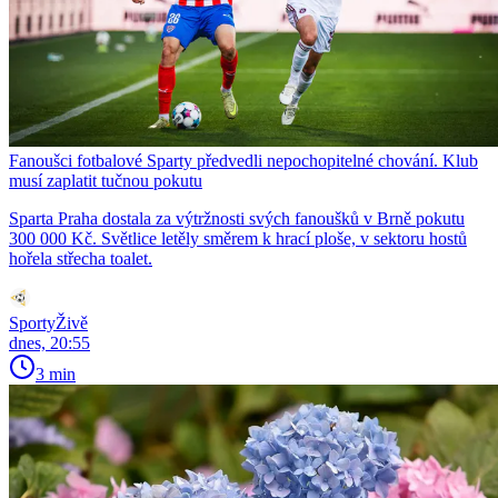
Fanoušci fotbalové Sparty předvedli nepochopitelné chování. Klub
musí zaplatit tučnou pokutu
Sparta Praha dostala za výtržnosti svých fanoušků v Brně pokutu
300 000 Kč. Světlice letěly směrem k hrací ploše, v sektoru hostů
hořela střecha toalet.
SportyŽivě
dnes, 20:55
3 min