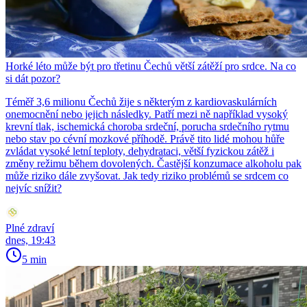
Horké léto může být pro třetinu Čechů větší zátěží pro srdce. Na co
si dát pozor?
Téměř 3,6 milionu Čechů žije s některým z kardiovaskulárních
onemocnění nebo jejich následky. Patří mezi ně například vysoký
krevní tlak, ischemická choroba srdeční, porucha srdečního rytmu
nebo stav po cévní mozkové příhodě. Právě tito lidé mohou hůře
zvládat vysoké letní teploty, dehydrataci, větší fyzickou zátěž i
změny režimu během dovolených. Častější konzumace alkoholu pak
může riziko dále zvyšovat. Jak tedy riziko problémů se srdcem co
nejvíc snížit?
Plné zdraví
dnes, 19:43
5 min