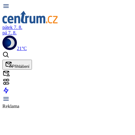
pátek 7. 8.
pá 7. 8.
21°C
Přihlášení
Reklama