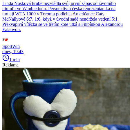
Linda Nosková hrubě nezvládla svůj první zápas od životního
triumfu ve Wimbledonu. Perspektivní česká reprezentantka na
turnaji WTA 1000 v Torontu podlehla Američance Caty
McNallyové 6:7, 1:6, když v úvodní sadě neudržela vedení 5:1.
Překvapivá vítězka se ve třetím kole utká s Filipínkou Alexandrou
Ealaovou.
SportWin
dnes, 19:43
1 min
Reklama