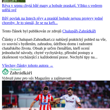
Réva v srpnu chytá bílé mapy a bobule praskají. Vlhko s vedrem
udělá své
Bílý povlak na listech révy a prasklé bobule nejsou projevy jedné
choroby. Je to signál, že se na keři...
Tento článek byl publikován ze zdrojů
Chalupáři-Zahrádkáři
Články z Chalupari-Zahradkari.cz nabízejí praktický pohled na vše,
co souvisí s bydlením, zahradou, údržbou domu i radostmi
chatařského života. Obsah je určen čtenářům, kteří ocení
jednoduché návody, chytré vychytávky, přírodní postupy a
zkušenosti vycházející z každodenní praxe. Nechybí tipy na...
Všechny články tohoto autora →
Vybrali jsme pro vás
Magazíny a zajímavosti