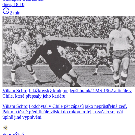
dnes, 18:10
2 min
Viliam Schrojf: žižkovský kluk, nejlepší brankář MS 1962 a finále v
Chile, které přepsaly jeho kariéru
Viliam Schrojf odchytal v Chile pět zápasů jako neprůstřelná zeď.
Pak mu těsně před finále vtiskli do rukou trofej, a začalo se psát
úplně jiné vyprávění.
SportyŽivě