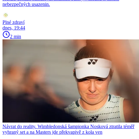
nebezpečných usazenin.
Plné zdraví
dnes, 19:44
2 min
Návrat do reality. Wimbledonská šampionka Nosková ztratila téměř
vyhraný set a na Masters jde překvapivě z kola ven