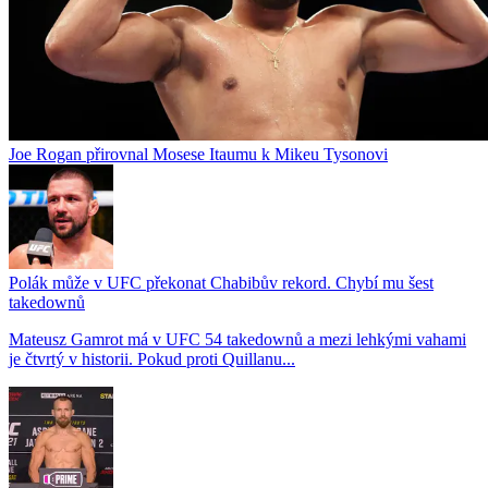
Joe Rogan přirovnal Mosese Itaumu k Mikeu Tysonovi
Polák může v UFC překonat Chabibův rekord. Chybí mu šest
takedownů
Mateusz Gamrot má v UFC 54 takedownů a mezi lehkými vahami
je čtvrtý v historii. Pokud proti Quillanu...