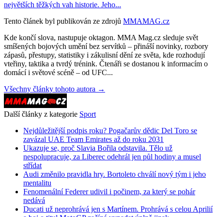
největších těžkých vah historie. Jeho...
Tento článek byl publikován ze zdrojů
MMAMAG.cz
Kde končí slova, nastupuje oktagon. MMA Mag.cz sleduje svět
smíšených bojových umění bez servítků – přináší novinky, rozbory
zápasů, přestupy, statistiky i zákulisní dění ze světa, kde rozhodují
vteřiny, taktika a tvrdý trénink. Čtenáři se dostanou k informacím o
domácí i světové scéně – od UFC...
Všechny články tohoto autora →
Další články z kategorie
Sport
Nejdůležitější podpis roku? Pogačarův dědic Del Toro se
zavázal UAE Team Emirates až do roku 2031
Ukazuje se, proč Slavia Bořila odstavila. Tělo už
nespolupracuje, za Liberec odehrál jen půl hodiny a musel
střídat
Audi změnilo pravidla hry. Bortoleto chválí nový tým i jeho
mentalitu
Fenomenální Federer udivil i počinem, za který se pohár
nedává
Ducati už neprohrává jen s Martínem. Prohrává s celou Aprilií