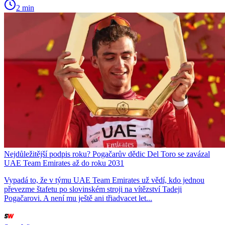
2 min
Nejdůležitější podpis roku? Pogačarův dědic Del Toro se zavázal
UAE Team Emirates až do roku 2031
Vypadá to, že v týmu UAE Team Emirates už vědí, kdo jednou
převezme štafetu po slovinském stroji na vítězství Tadeji
Pogačarovi. A není mu ještě ani třiadvacet let...