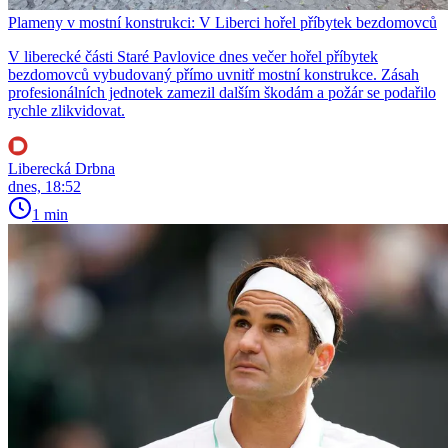
Plameny v mostní konstrukci: V Liberci hořel příbytek bezdomovců
V liberecké části Staré Pavlovice dnes večer hořel příbytek
bezdomovců vybudovaný přímo uvnitř mostní konstrukce. Zásah
profesionálních jednotek zamezil dalším škodám a požár se podařilo
rychle zlikvidovat.
Liberecká Drbna
dnes, 18:52
1 min