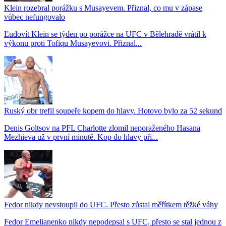
Klein rozebral porážku s Musayevem. Přiznal, co mu v zápase
vůbec nefungovalo
Ľudovít Klein se týden po porážce na UFC v Bělehradě vrátil k
výkonu proti Tofiqu Musayevovi. Přiznal...
Ruský obr trefil soupeře kopem do hlavy. Hotovo bylo za 52 sekund
Denis Goltsov na PFL Charlotte zlomil neporaženého Hasana
Mezhieva už v první minutě. Kop do hlavy při...
Fedor nikdy nevstoupil do UFC. Přesto zůstal měřítkem těžké váhy
Fedor Emelianenko nikdy nepodepsal s UFC, přesto se stal jednou z