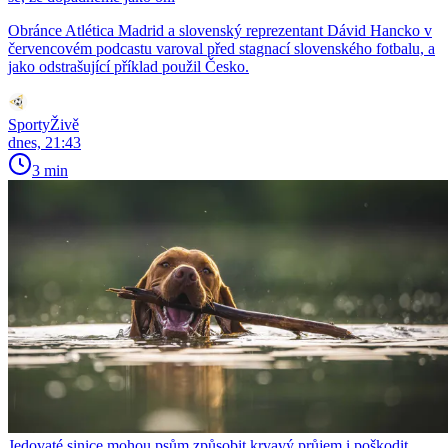
Obránce Atlética Madrid a slovenský reprezentant Dávid Hancko v
červencovém podcastu varoval před stagnací slovenského fotbalu, a
jako odstrašující příklad použil Česko.
SportyŽivě
dnes, 21:43
3 min
Jedovaté sinice mohou psům způsobit krvavý průjem i poškodit