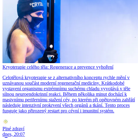
Kryoterapie celého těla: Regenerace a prevence vyhoření
Celotělová kryoterapie se z alternativního konceptu rychle mění v
uznávanou součást moderní regenerační medicíny. Krátkodobé
vystavení organismu extrémnímu suchému chladu vyvolává v těle
silnou neuroendokrinní reakci. Během několika minut dochází k
masivnímu perifernímu stažení cév, po kterém při opětovném zahřátí
následuje intenzivní prokrvení všech orgánů a tkání. Tento proces
funguje jako přirozený restart pro cévní i imunitní systém.
Plné zdraví
dnes, 20:07