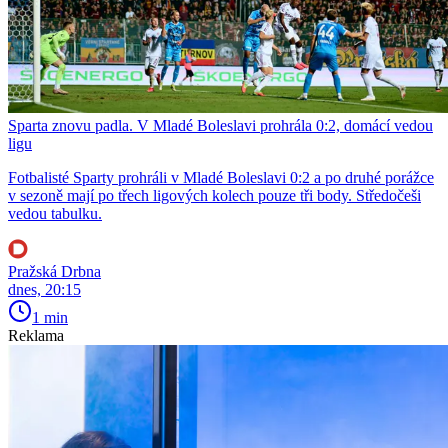
Sparta znovu padla. V Mladé Boleslavi prohrála 0:2, domácí vedou
ligu
Fotbalisté Sparty prohráli v Mladé Boleslavi 0:2 a po druhé porážce
v sezoně mají po třech ligových kolech pouze tři body. Středočeši
vedou tabulku.
Pražská Drbna
dnes, 20:15
1 min
Reklama