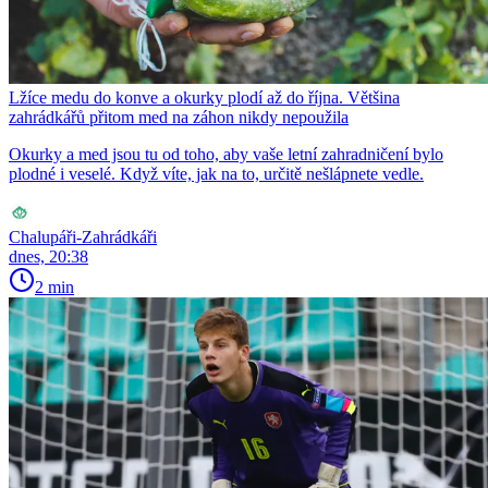
Lžíce medu do konve a okurky plodí až do října. Většina
zahrádkářů přitom med na záhon nikdy nepoužila
Okurky a med jsou tu od toho, aby vaše letní zahradničení bylo
plodné i veselé. Když víte, jak na to, určitě nešlápnete vedle.
Chalupáři-Zahrádkáři
dnes, 20:38
2 min