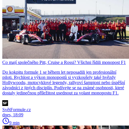
Co mají společného Pitt, Cruise a Rossi? Všichni řídili monopost F1
Do kokpitu formule 1 se během let neposadili jen profesionální
piloti. Rychlost a výkon monopostů si vyzkoušely také hvězdy
Hollywoodu, motocyklové legendy, rallyoví šampioni nebo úspěšní
závodníci z jiných disciplín. Podívejte se na známé osobnosti, které
dostaly jedinečnou příležitost usednout za volant monopostu F1.
SvětFormule.cz
dnes, 18:09
9 min