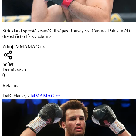
Strickland sprostě zesměšnil zápas Rousey vs. Carano. Pak si měl tu
drzost říct o lístky zdarma
Zdroj
:
MMAMAG.cz
Sdílet
Denní
výzva
0
Reklama
Další články z
MMAMAG.cz