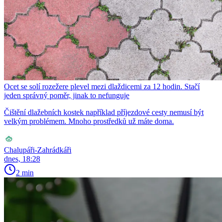
Ocet se solí rozežere plevel mezi dlaždicemi za 12 hodin. Stačí
jeden správný poměr, jinak to nefunguje
Čištění dlažebních kostek například příjezdové cesty nemusí být
velkým problémem. Mnoho prostředků už máte doma.
Chalupáři-Zahrádkáři
dnes, 18:28
2 min