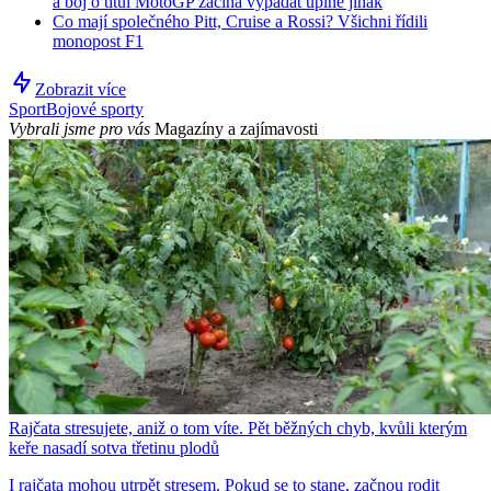
a boj o titul MotoGP začíná vypadat úplně jinak
Co mají společného Pitt, Cruise a Rossi? Všichni řídili
monopost F1
Zobrazit více
Sport
Bojové sporty
Vybrali jsme pro vás
Magazíny a zajímavosti
Rajčata stresujete, aniž o tom víte. Pět běžných chyb, kvůli kterým
keře nasadí sotva třetinu plodů
I rajčata mohou utrpět stresem. Pokud se to stane, začnou rodit