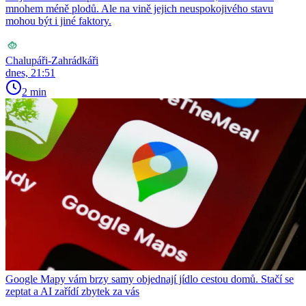
mnohem méně plodů. Ale na vině jejich neuspokojivého stavu
mohou být i jiné faktory.
Chalupáři-Zahrádkáři
dnes, 21:51
2 min
Google Mapy vám brzy samy objednají jídlo cestou domů. Stačí se
zeptat a AI zařídí zbytek za vás