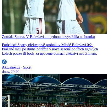
Zoufalá Sparta. V Boleslavi ani jednou nevystřelila na branku
Fotbalisté Sparty překvapivě prohráli v Mladé Boleslavi 0:2.
Pražané mají po druhé porážce v nové sezoně po třech ligových
kolech pouze tři body za upocené domácí vítězství nad Zlínem.
Aktuálně.cz - Sport
dnes, 20:20