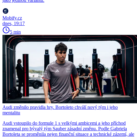
jako jedinou variantu.
Mobify.cz
dnes, 19:17
5 min
Audi změnilo pravidla hry. Bortoleto chválí nový tým i jeho
mentalitu
Audi vstoupilo do formule 1 s velkými ambicemi a jeho příchod
znamenal pro bývalý tým Sauber zásadní změnu. Podle Gabriela
Bortoleta se proměnila nejen finanční situace a technické zázemí, ale