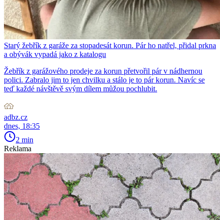
Starý žebřík z garáže za stopadesát korun. Pár ho natřel, přidal prkna
a obývák vypadá jako z katalogu
Žebřík z garážového prodeje za korun přetvořil pár v nádhernou
polici. Zabralo jim to jen chvilku a stálo je to pár korun. Navíc se
teď každé návštěvě svým dílem můžou pochlubit.
adbz.cz
dnes, 18:35
2 min
Reklama