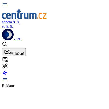
sobota 8. 8.
so 8. 8.
20°C
Přihlášení
Reklama