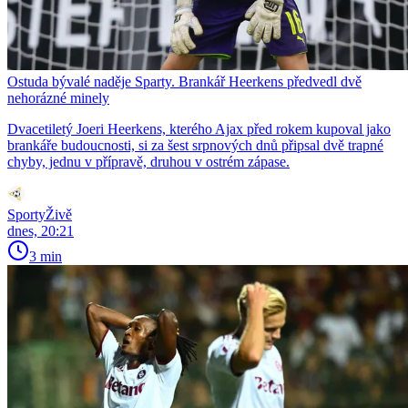
Ostuda bývalé naděje Sparty. Brankář Heerkens předvedl dvě
nehorázné minely
Dvacetiletý Joeri Heerkens, kterého Ajax před rokem kupoval jako
brankáře budoucnosti, si za šest srpnových dnů připsal dvě trapné
chyby, jednu v přípravě, druhou v ostrém zápase.
SportyŽivě
dnes, 20:21
3 min