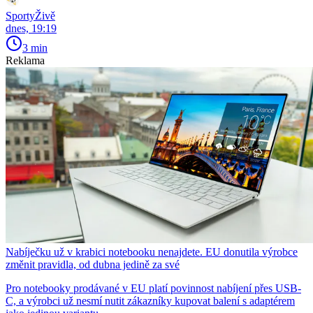
SportyŽivě
dnes, 19:19
3 min
Reklama
Nabíječku už v krabici notebooku nenajdete. EU donutila výrobce
změnit pravidla, od dubna jedině za své
Pro notebooky prodávané v EU platí povinnost nabíjení přes USB-
C, a výrobci už nesmí nutit zákazníky kupovat balení s adaptérem