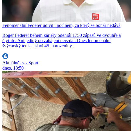
Fenomenální Federer udivil i počinem, za který se pohár nedává
Roger Federer během kariéry odehrál 1750 zápasů ve dvouhře a
čtyřhře. Ani jediný po zahájení nevzdal. Dnes fenomenální
švýcarský tenista slaví 45. narozeniny.
Aktuálně.cz - Sport
dnes, 18:50