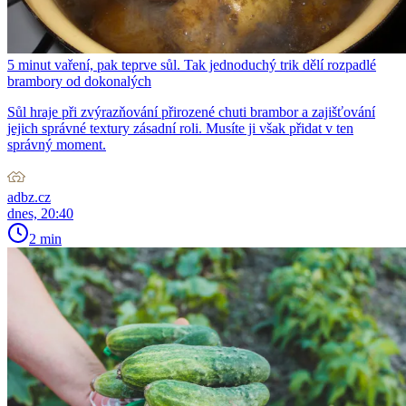
5 minut vaření, pak teprve sůl. Tak jednoduchý trik dělí rozpadlé
brambory od dokonalých
Sůl hraje při zvýrazňování přirozené chuti brambor a zajišťování
jejich správné textury zásadní roli. Musíte ji však přidat v ten
správný moment.
adbz.cz
dnes, 20:40
2 min