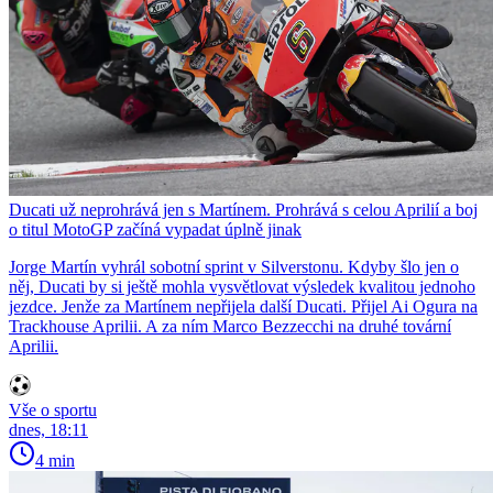
Ducati už neprohrává jen s Martínem. Prohrává s celou Aprilií a boj
o titul MotoGP začíná vypadat úplně jinak
Jorge Martín vyhrál sobotní sprint v Silverstonu. Kdyby šlo jen o
něj, Ducati by si ještě mohla vysvětlovat výsledek kvalitou jednoho
jezdce. Jenže za Martínem nepřijela další Ducati. Přijel Ai Ogura na
Trackhouse Aprilii. A za ním Marco Bezzecchi na druhé tovární
Aprilii.
Vše o sportu
dnes, 18:11
4 min