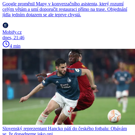
Google proměnil Mapy v konverzačního asistenta, který rozumí
celým větám a umí doporučit restauraci přímo na trase. Objednání
jídla jedním dotazem se ale teprve chystá.
Mobify.cz
dnes, 21:46
4 min
Slovenský reprezentant Hancko pálí do českého fotbalu: Obávám
se, že dopadneme jako oni