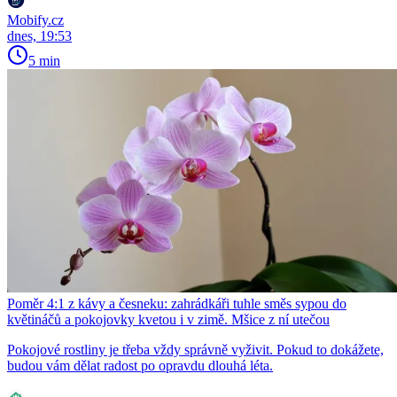
Mobify.cz
dnes, 19:53
5 min
Poměr 4:1 z kávy a česneku: zahrádkáři tuhle směs sypou do
květináčů a pokojovky kvetou i v zimě. Mšice z ní utečou
Pokojové rostliny je třeba vždy správně vyživit. Pokud to dokážete,
budou vám dělat radost po opravdu dlouhá léta.