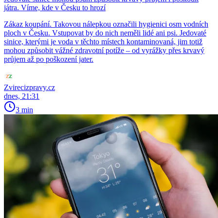
játra. Víme, kde v Česku to hrozí
Zákaz koupání. Takovou nálepkou označili hygienici osm vodních
ploch v Česku. Vstupovat by do nich neměli lidé ani psi. Jedovaté
sinice, kterými je voda v těchto místech kontaminovaná, jim totiž
mohou způsobit vážné zdravotní potíže – od vyrážky přes krvavý
průjem až po poškození jater.
Zvirecizpravy.cz
dnes, 21:31
3 min