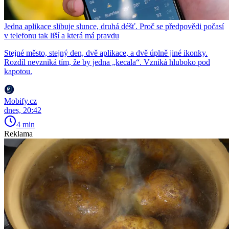
Jedna aplikace slibuje slunce, druhá déšť. Proč se předpovědi počasí
v telefonu tak liší a která má pravdu
Stejné město, stejný den, dvě aplikace, a dvě úplně jiné ikonky.
Rozdíl nevzniká tím, že by jedna „kecala“. Vzniká hluboko pod
kapotou.
Mobify.cz
dnes, 20:42
4 min
Reklama