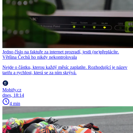
Jedno číslo na faktuře za internet prozradí, jestli (ne)přeplácíte.
Většina Čechů ho nikdy nekontrolovala
Nejde o částku, kterou každý měsíc zaplatíte. Rozhodující je název
tarifu a rychlost, která se za ním skrývá.
Mobify.cz
dnes, 18:14
4 min