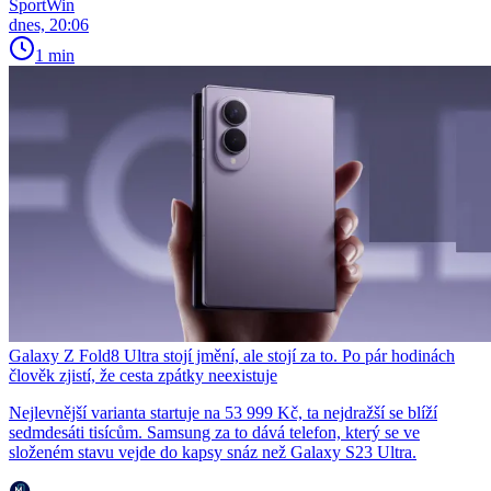
SportWin
dnes, 20:06
1 min
Galaxy Z Fold8 Ultra stojí jmění, ale stojí za to. Po pár hodinách
člověk zjistí, že cesta zpátky neexistuje
Nejlevnější varianta startuje na 53 999 Kč, ta nejdražší se blíží
sedmdesáti tisícům. Samsung za to dává telefon, který se ve
složeném stavu vejde do kapsy snáz než Galaxy S23 Ultra.