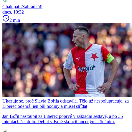
Chalupáři-Zahrádkáři
dnes, 19:32
2 min
Ukazuje se, proč Slavia Bořila odstavila. Tělo už nespolupracuje, za
Liberec odehrál jen půl hodiny a musel střídat
Jan Bořil nastoupil za Liberec poprvé v základní sestavě, a po 35
minutách šel dolů. Debut v Brně skončil nuceným střídáním.