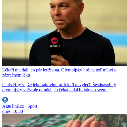
Lékaři mu dali jen pár let života. Olympijský hrdina teď mluví o
zázračném léku
Chris Hoy ví, že jeho rakovinu už lékaři nevyléčí. Šestinásobný
olympijský vítěz ale odmítá jen čekat a dál bojuje po svém.
Aktuálně.cz - Sport
dnes, 10:30