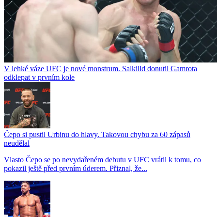
V lehké váze UFC je nové monstrum. Salkilld donutil Gamrota
odklepat v prvním kole
Čepo si pustil Urbinu do hlavy. Takovou chybu za 60 zápasů
neudělal
Vlasto Čepo se po nevydařeném debutu v UFC vrátil k tomu, co
pokazil ještě před prvním úderem. Přiznal, že...