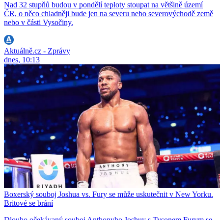
Nad 32 stupňů budou v pondělí teploty stoupat na většině území
ČR, o něco chladněji bude jen na severu nebo severovýchodě země
nebo v části Vysočiny.
Aktuálně.cz - Zprávy
dnes, 10:13
Boxerský souboj Joshua vs. Fury se může uskutečnit v New Yorku.
Britové se brání
Dlouho očekávaný souboj Anthonyho Joshuy s Tysonem Furym se