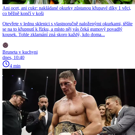
Ani ocet, ani cukr: nakládané okurky zůstanou křupavé díky 1 věci,
co běžně končí v koši
Otevřete v lednu sklenici s vlastnoručně naloženými okurkami, těšíte
se na to křupnutí k řízku, a místo něj vás čeká gumový povadlý
kousek. Tohle zklamání zná skoro každý, kdo doma...
Bruneta v kuchyni
dnes, 10:40
4 min