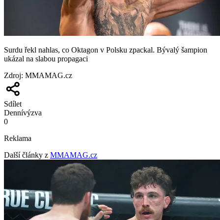
Surdu řekl nahlas, co Oktagon v Polsku zpackal. Bývalý šampion
ukázal na slabou propagaci
Zdroj
:
MMAMAG.cz
Sdílet
Denní
výzva
0
Reklama
Další články z
MMAMAG.cz