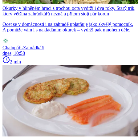
Okurky v hliněném hrnci s trochou octa vydrží i dva roky. Starý trik,
který většina zahrádkářů nezná a přitom stojí pár korun
Ocet se v domácnosti i na zahradě uplatňuje jako skvělý pomocník.
A pomůže vám i s nakládáním okurek – vydrží pak mnohem déle.
Chalupáři-Zahrádkáři
dnes, 10:58
2 min