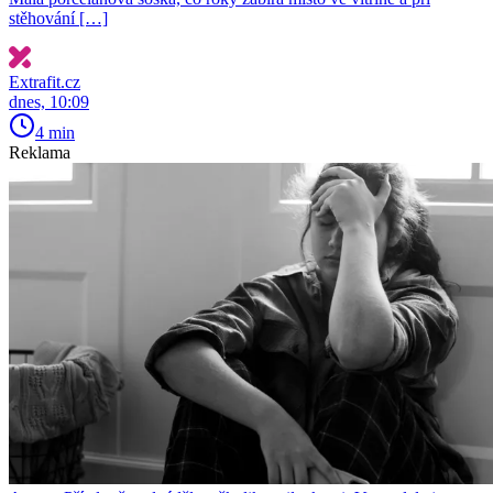
stěhování […]
Extrafit.cz
dnes, 10:09
4 min
Reklama