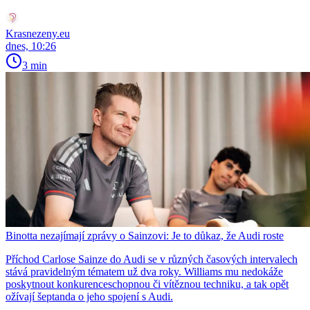
Krasnezeny.eu
dnes, 10:26
3 min
Binotta nezajímají zprávy o Sainzovi: Je to důkaz, že Audi roste
Příchod Carlose Sainze do Audi se v různých časových intervalech
stává pravidelným tématem už dva roky. Williams mu nedokáže
poskytnout konkurenceschopnou či vítěznou techniku, a tak opět
ožívají šeptanda o jeho spojení s Audi.