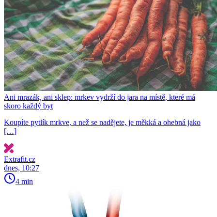
Ani mrazák, ani sklep: mrkev vydrží do jara na místě, které má
skoro každý byt
Koupíte pytlík mrkve, a než se nadějete, je měkká a ohebná jako
[…]
Extrafit.cz
dnes, 10:27
4 min