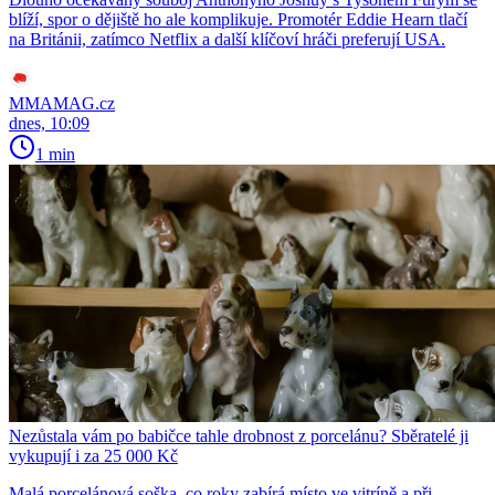
blíží, spor o dějiště ho ale komplikuje. Promotér Eddie Hearn tlačí
na Británii, zatímco Netflix a další klíčoví hráči preferují USA.
MMAMAG.cz
dnes, 10:09
1 min
Nezůstala vám po babičce tahle drobnost z porcelánu? Sběratelé ji
vykupují i za 25 000 Kč
Malá porcelánová soška, co roky zabírá místo ve vitríně a při