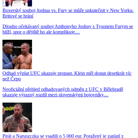
Boxerský souboj Joshua vs. Fury se může uskutečnit v New Yorku.
Britové se brání
Dlouho očekávaný souboj Anthonyho Joshuy s Tysonem Furym se
blíží, spor o dějiště ho ale komplikuje....
Odhad výplat UFC ukazuje propast. Klein měl dostat desetkrát víc
než Čepo
Neoficiální přehled odhadovaných odměn z UFC v Bělehradě
ukazuje výrazný rozdíl mezi slovenskými bojovníky....
Pirát a Naruszczka se vsadili o 5 000 eur. Poražený je zaplatí z