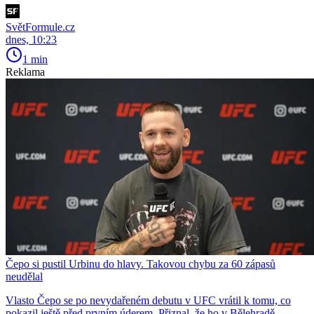
SvětFormule.cz
dnes, 10:23
1 min
Reklama
Čepo si pustil Urbinu do hlavy. Takovou chybu za 60 zápasů
neudělal
Vlasto Čepo se po nevydařeném debutu v UFC vrátil k tomu, co
pokazil ještě před prvním úderem. Přiznal, že ho v Bělehradě