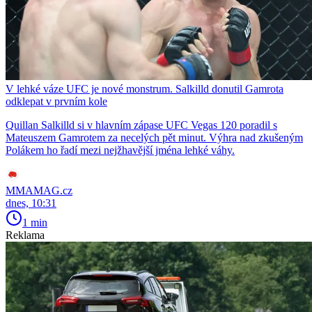
V lehké váze UFC je nové monstrum. Salkilld donutil Gamrota
odklepat v prvním kole
Quillan Salkilld si v hlavním zápase UFC Vegas 120 poradil s
Mateuszem Gamrotem za necelých pět minut. Výhra nad zkušeným
Polákem ho řadí mezi nejžhavější jména lehké váhy.
MMAMAG.cz
dnes, 10:31
1 min
Reklama