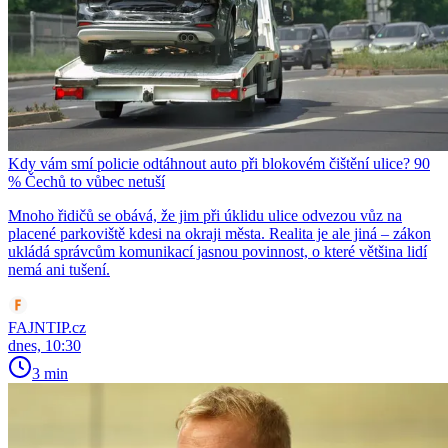
Kdy vám smí policie odtáhnout auto při blokovém čištění ulice? 90
% Čechů to vůbec netuší
Mnoho řidičů se obává, že jim při úklidu ulice odvezou vůz na
placené parkoviště kdesi na okraji města. Realita je ale jiná – zákon
ukládá správcům komunikací jasnou povinnost, o které většina lidí
nemá ani tušení.
FAJNTIP.cz
dnes, 10:30
3 min