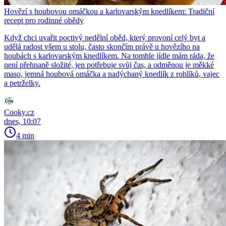
Hovězí s houbovou omáčkou a karlovarským knedlíkem: Tradiční
recept pro rodinné obědy
Když chci uvařit poctivý nedělní oběd, který provoní celý byt a
udělá radost všem u stolu, často skončím právě u hovězího na
houbách s karlovarským knedlíkem. Na tomhle jídle mám ráda, že
není přehnaně složité, jen potřebuje svůj čas, a odměnou je měkké
maso, jemná houbová omáčka a nadýchaný knedlík z rohlíků, vajec
a petrželky.
Cooky.cz
dnes, 10:07
4 min