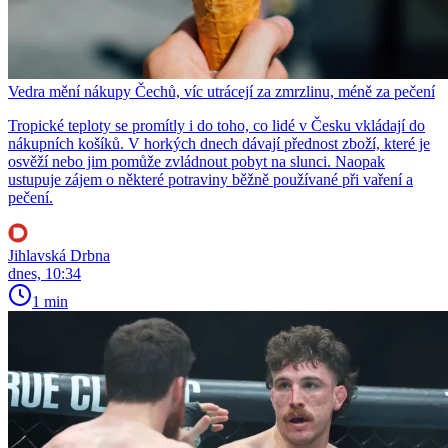
Vedra mění nákupy Čechů, víc utrácejí za zmrzlinu, méně za pečení
Tropické teploty se promítly i do toho, co lidé v Česku vkládají do
nákupních košíků. V horkých dnech dávají přednost zboží, které je
osvěží nebo jim pomůže zvládnout pobyt na slunci. Naopak
ustupuje zájem o některé potraviny běžně používané při vaření a
pečení.
Jihlavská Drbna
dnes, 10:34
1 min