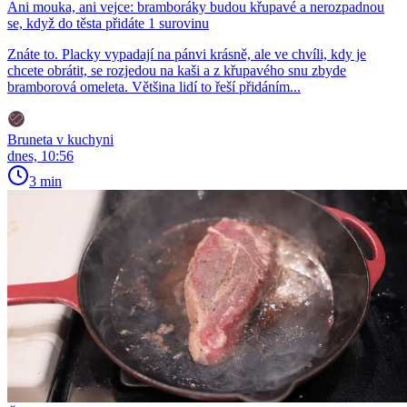
Ani mouka, ani vejce: bramboráky budou křupavé a nerozpadnou
se, když do těsta přidáte 1 surovinu
Znáte to. Placky vypadají na pánvi krásně, ale ve chvíli, kdy je
chcete obrátit, se rozjedou na kaši a z křupavého snu zbyde
bramborová omeleta. Většina lidí to řeší přidáním...
Bruneta v kuchyni
dnes, 10:56
3 min