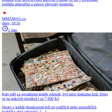
pohltila atmosféra a emoce převzaly kontrolu.
MMAMAG.cz
dnes, 10:16
1 min
Kdo měl za socialismu tenhle odznak, byl mezi klukama král. Dnes
se na aukcích prodává i za 7 000 Kč
Skoro v každé domácnosti leží po rodičích nebo prarodičích
krabička plná odznaků. […]