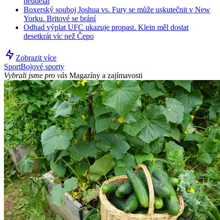
neudělal
Boxerský souboj Joshua vs. Fury se může uskutečnit v New
Yorku. Britové se brání
Odhad výplat UFC ukazuje propast. Klein měl dostat
desetkrát víc než Čepo
Zobrazit více
Sport
Bojové sporty
Vybrali jsme pro vás
Magazíny a zajímavosti