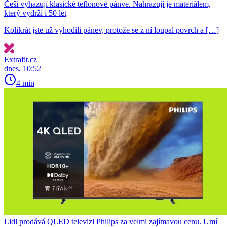
Češi vyhazují klasické teflonové pánve. Nahrazují je materiálem,
který vydrží i 50 let
Kolikrát jste už vyhodili pánev, protože se z ní loupal povrch a […]
Extrafit.cz
dnes, 10:52
4 min
Lidl prodává QLED televizi Philips za velmi zajímavou cenu. Umí