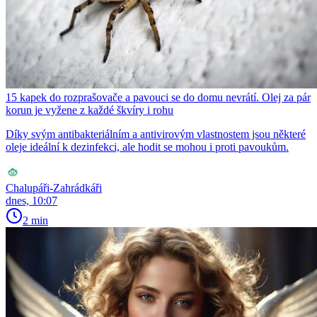
15 kapek do rozprašovače a pavouci se do domu nevrátí. Olej za pár
korun je vyžene z každé škvíry i rohu
Díky svým antibakteriálním a antivirovým vlastnostem jsou některé
oleje ideální k dezinfekci, ale hodit se mohou i proti pavoukům.
Chalupáři-Zahrádkáři
dnes, 10:07
2 min