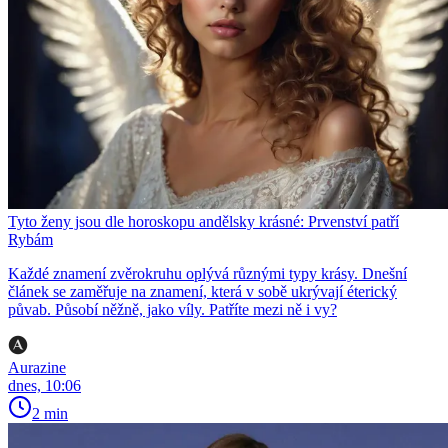
Tyto ženy jsou dle horoskopu andělsky krásné: Prvenství patří
Rybám
Každé znamení zvěrokruhu oplývá různými typy krásy. Dnešní
článek se zaměřuje na znamení, která v sobě ukrývají éterický
půvab. Působí něžně, jako víly. Patříte mezi ně i vy?
Aurazine
dnes, 10:06
2 min