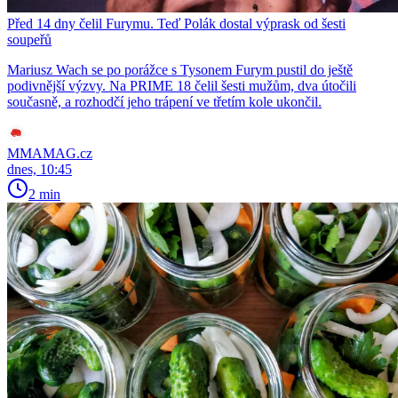
Před 14 dny čelil Furymu. Teď Polák dostal výprask od šesti
soupeřů
Mariusz Wach se po porážce s Tysonem Furym pustil do ještě
podivnější výzvy. Na PRIME 18 čelil šesti mužům, dva útočili
současně, a rozhodčí jeho trápení ve třetím kole ukončil.
MMAMAG.cz
dnes, 10:45
2 min