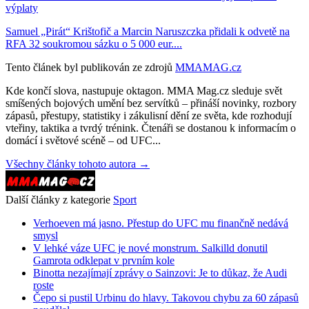
výplaty
Samuel „Pirát“ Krištofič a Marcin Naruszczka přidali k odvetě na
RFA 32 soukromou sázku o 5 000 eur....
Tento článek byl publikován ze zdrojů
MMAMAG.cz
Kde končí slova, nastupuje oktagon. MMA Mag.cz sleduje svět
smíšených bojových umění bez servítků – přináší novinky, rozbory
zápasů, přestupy, statistiky i zákulisní dění ze světa, kde rozhodují
vteřiny, taktika a tvrdý trénink. Čtenáři se dostanou k informacím o
domácí i světové scéně – od UFC...
Všechny články tohoto autora →
Další články z kategorie
Sport
Verhoeven má jasno. Přestup do UFC mu finančně nedává
smysl
V lehké váze UFC je nové monstrum. Salkilld donutil
Gamrota odklepat v prvním kole
Binotta nezajímají zprávy o Sainzovi: Je to důkaz, že Audi
roste
Čepo si pustil Urbinu do hlavy. Takovou chybu za 60 zápasů