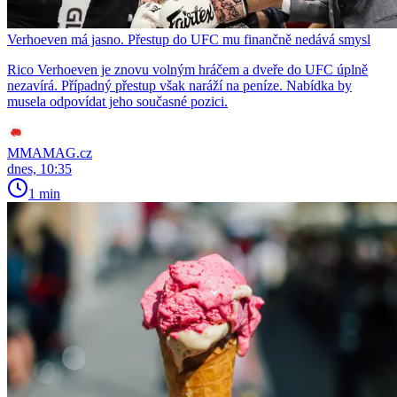
Verhoeven má jasno. Přestup do UFC mu finančně nedává smysl
Rico Verhoeven je znovu volným hráčem a dveře do UFC úplně
nezavírá. Případný přestup však naráží na peníze. Nabídka by
musela odpovídat jeho současné pozici.
MMAMAG.cz
dnes, 10:35
1 min