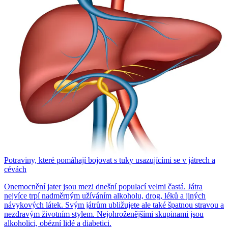
Potraviny, které pomáhají bojovat s tuky usazujícími se v játrech a
cévách
Onemocnění jater jsou mezi dnešní populací velmi častá. Játra
nejvíce trpí nadměrným užíváním alkoholu, drog, léků a jiných
návykových látek. Svým játrům ubližujete ale také špatnou stravou a
nezdravým životním stylem. Nejohroženějšími skupinami jsou
alkoholici, obézní lidé a diabetici.