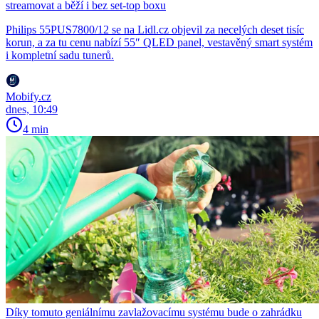
streamovat a běží i bez set-top boxu
Philips 55PUS7800/12 se na Lidl.cz objevil za necelých deset tisíc
korun, a za tu cenu nabízí 55″ QLED panel, vestavěný smart systém
i kompletní sadu tunerů.
Mobify.cz
dnes, 10:49
4 min
Díky tomuto geniálnímu zavlažovacímu systému bude o zahrádku