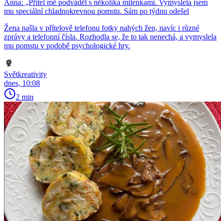
Anna: „Přítel mě podváděl s několika milenkami. Vymyslela jsem
mu speciální chladnokrevnou pomstu. Sám po týdnu odešel
Žena našla v přítelově telefonu fotky nahých žen, navíc i různé
zprávy a telefonní čísla. Rozhodla se, že to tak nenechá, a vymyslela
mu pomstu v podobě psychologické hry.
Světkreativity
dnes, 10:08
2 min