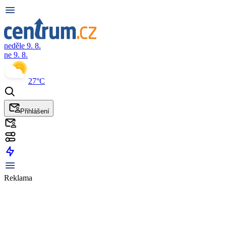
neděle 9. 8.
ne 9. 8.
27°C
Přihlášení
Reklama