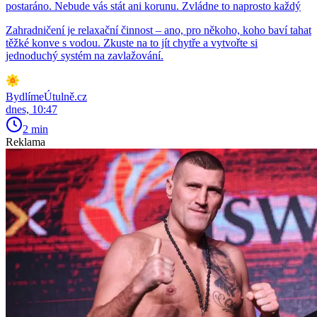
postaráno. Nebude vás stát ani korunu. Zvládne to naprosto každý
Zahradničení je relaxační činnost – ano, pro někoho, koho baví tahat
těžké konve s vodou. Zkuste na to jít chytře a vytvořte si
jednoduchý systém na zavlažování.
BydlímeÚtulně.cz
dnes, 10:47
2 min
Reklama