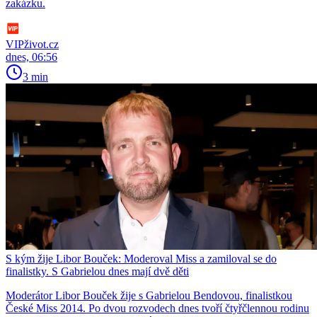
zakázku.
VIPživot.cz
dnes, 06:56
3 min
S kým žije Libor Bouček: Moderoval Miss a zamiloval se do
finalistky. S Gabrielou dnes mají dvě děti
Moderátor Libor Bouček žije s Gabrielou Bendovou, finalistkou
České Miss 2014. Po dvou rozvodech dnes tvoří čtyřčlennou rodinu