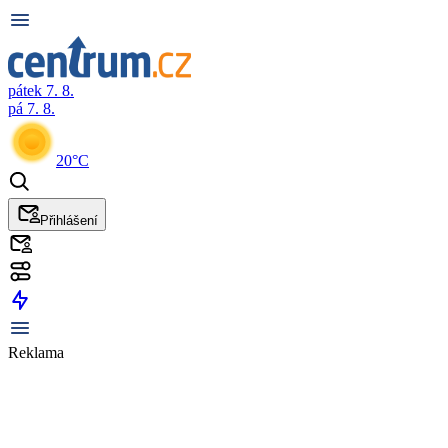
pátek 7. 8.
pá 7. 8.
20°C
Přihlášení
Reklama