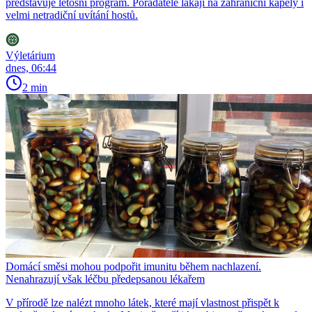
představuje letošní program. Pořadatelé lákají na zahraniční kapely i
velmi netradiční uvítání hostů.
Výletárium
dnes, 06:44
2 min
Domácí směsi mohou podpořit imunitu během nachlazení.
Nenahrazují však léčbu předepsanou lékařem
V přírodě lze nalézt mnoho látek, které mají vlastnost přispět k