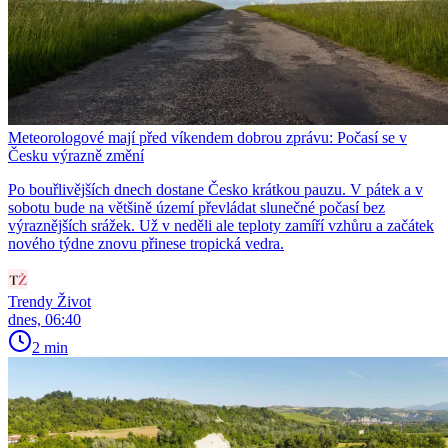
Meteorologové mají před víkendem dobrou zprávu: Počasí se v
Česku výrazně změní
Po bouřlivějších dnech dostane Česko krátkou pauzu. V pátek a v
sobotu bude na většině území převládat slunečné počasí bez
výraznějších srážek. Už v neděli ale teploty zamíří vzhůru a začátek
nového týdne znovu přinese tropická vedra.
Trendy Život
dnes, 06:40
2 min