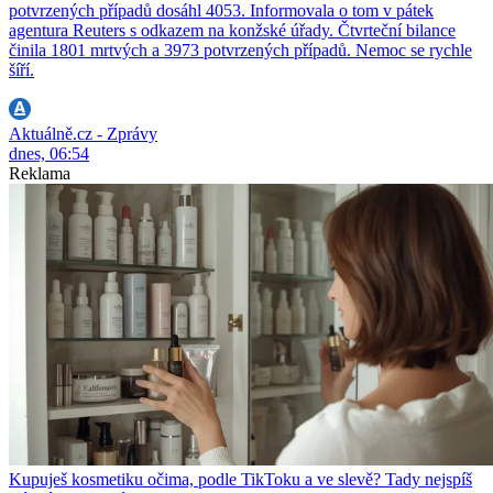
potvrzených případů dosáhl 4053. Informovala o tom v pátek
agentura Reuters s odkazem na konžské úřady. Čtvrteční bilance
činila 1801 mrtvých a 3973 potvrzených případů. Nemoc se rychle
šíří.
Aktuálně.cz - Zprávy
dnes, 06:54
Reklama
Kupuješ kosmetiku očima, podle TikToku a ve slevě? Tady nejspíš