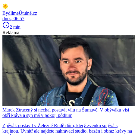
BydlímeÚtulně.cz
dnes, 06:57
2 min
Reklama
Marek Ztracený si nechal postavit vilu na Šumavě. V obýváku visí
obří kráva a syn má v pokoji pódium
Zpěvák postavil v Železné Rudě dům, který zvenku splývá s
krajinou. Uvnitř ale najdete nahrávací studio, bazén i obraz krávy na