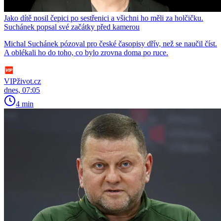
Jako dítě nosil čepici po sestřenici a všichni ho měli za holčičku.
Suchánek popsal své začátky před kamerou
Michal Suchánek pózoval pro české časopisy dřív, než se naučil číst.
A oblékali ho do toho, co bylo zrovna doma po ruce.
VIPživot.cz
dnes, 07:05
4 min