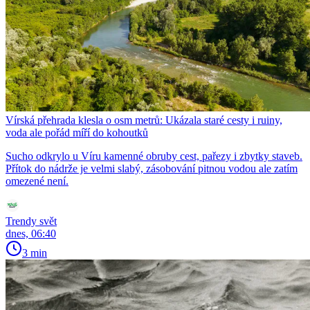
Vírská přehrada klesla o osm metrů: Ukázala staré cesty i ruiny,
voda ale pořád míří do kohoutků
Sucho odkrylo u Víru kamenné obruby cest, pařezy i zbytky staveb.
Přítok do nádrže je velmi slabý, zásobování pitnou vodou ale zatím
omezené není.
Trendy svět
dnes, 06:40
3 min