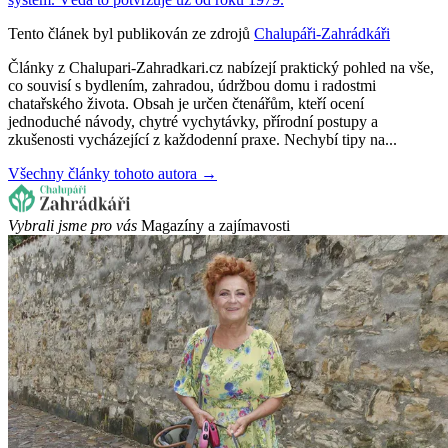
Tento článek byl publikován ze zdrojů
Chalupáři-Zahrádkáři
Články z Chalupari-Zahradkari.cz nabízejí praktický pohled na vše,
co souvisí s bydlením, zahradou, údržbou domu i radostmi
chatařského života. Obsah je určen čtenářům, kteří ocení
jednoduché návody, chytré vychytávky, přírodní postupy a
zkušenosti vycházející z každodenní praxe. Nechybí tipy na...
Všechny články tohoto autora →
Vybrali jsme pro vás
Magazíny a zajímavosti