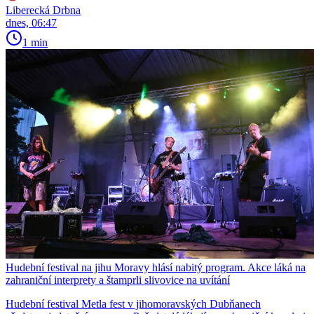
Liberecká Drbna
dnes, 06:47
1 min
Hudební festival na jihu Moravy hlásí nabitý program. Akce láká na
zahraniční interprety a štamprli slivovice na uvítání
Hudební festival Metla fest v jihomoravských Dubňanech