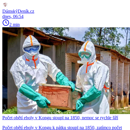
DámskýDeník.cz
dnes, 06:54
2 min
Počet obětí eboly v Kongu stoupl na 1850, nemoc se rychle šíří
Počet obětí eboly v Kongu k pátku stoupl na 1850, zatímco počet