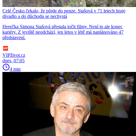
Celé Česko čekalo, že půjde do penze. Stašová v 71 letech hraje
divadlo a do důchodu se nechystá
Herečka Simona Stašová přestala točit filmy. Není to ale konec
kariéry. Z jeviště neodchází, jen letos v létě má naplánováno 47
představení.
VIPživot.cz
dnes, 07:05
4 min