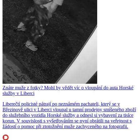
Znáte muže z fotky? Mohl by vědět víc o vloupání do auta Horské
služby v Liberci
Liberečtí policisté pátrají po neznámém pachateli, který se v
Březinově ulici v Liberci vloupal u tamní prodejny smíšeného zboží
do služebního vozidla Horské služby a odnesl si vybavení za tisíce
korun. V souvislosti s vyšetřováním se nyní obrátili na veřejnost s
žádostí o pomoc při ztotožnění muže zachyceného na fotografii.