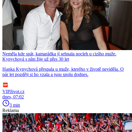
Neměla kde spát, kamarádka jí sehnala nocleh u cizího muže.
Kynychová s ním žije už přes 30 let
Hanka Kynychová přespala u muže, kterého v životě neviděla. O
pár let později si ho vzala a jsou spolu dodnes.
VIPživot.cz
dnes, 07:02
3 min
Reklama