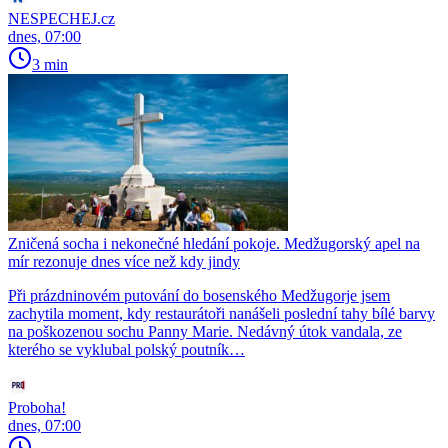
NESPECHEJ.cz
dnes, 07:00
3 min
Zničená socha i nekonečné hledání pokoje. Medžugorský apel na
mír rezonuje dnes více než kdy jindy
Při prázdninovém putování do bosenského Medžugorje jsem
zachytila moment, kdy restaurátoři nanášeli poslední tahy bílé barvy
na poškozenou sochu Panny Marie. Nedávný útok vandala, ze
kterého se vyklubal polský poutník…
Proboha!
dnes, 07:00