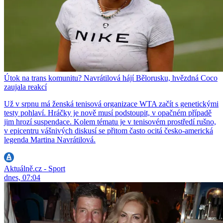
Útok na trans komunitu? Navrátilová hájí Bělorusku, hvězdná Coco
zaujala reakcí
Už v srpnu má ženská tenisová organizace WTA začít s genetickými
testy pohlaví. Hráčky je nově musí podstoupit, v opačném případě
jim hrozí suspendace. Kolem tématu je v tenisovém prostředí rušno,
v epicentru vášnivých diskusí se přitom často ocitá česko-americká
legenda Martina Navrátilová.
Aktuálně.cz - Sport
dnes, 07:04