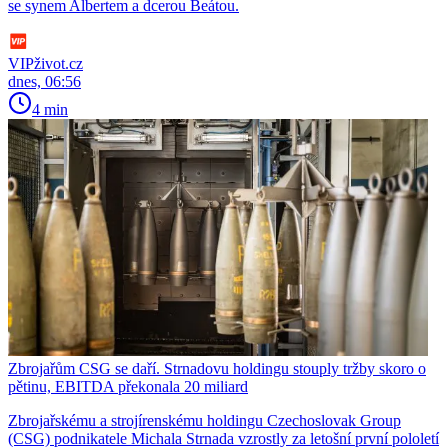
se synem Albertem a dcerou Beátou.
VIPživot.cz
dnes, 06:56
4 min
Zbrojařům CSG se daří. Strnadovu holdingu stouply tržby skoro o
pětinu, EBITDA překonala 20 miliard
Zbrojařskému a strojírenskému holdingu Czechoslovak Group
(CSG) podnikatele Michala Strnada vzrostly za letošní první pololetí