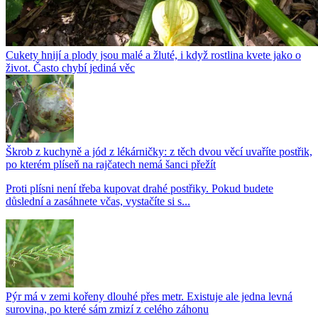
Cukety hnijí a plody jsou malé a žluté, i když rostlina kvete jako o
život. Často chybí jediná věc
Škrob z kuchyně a jód z lékárničky: z těch dvou věcí uvaříte postřik,
po kterém plíseň na rajčatech nemá šanci přežít
Proti plísni není třeba kupovat drahé postřiky. Pokud budete
důslední a zasáhnete včas, vystačíte si s...
Pýr má v zemi kořeny dlouhé přes metr. Existuje ale jedna levná
surovina, po které sám zmizí z celého záhonu