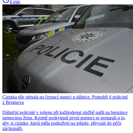
4 min
Cizinka tiše sténala na čerpací stanici u dálnice. Pomohli jí policisté
z Beranova
Dálniční policisté v sobotu při každodenní službě našli na benzince
nemocnou ženu. Kromě poskytnutí první pomoci se postarali o to,
aby si cizinku, která měla podezření na infarkt, převzali do péče
záchranáři.