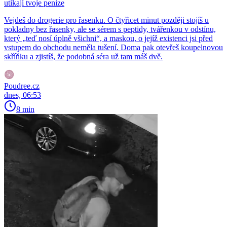
utíkají tvoje peníze
Vejdeš do drogerie pro řasenku. O čtyřicet minut později stojíš u
pokladny bez řasenky, ale se sérem s peptidy, tvářenkou v odstínu,
který „teď nosí úplně všichni“, a maskou, o jejíž existenci jsi před
vstupem do obchodu neměla tušení. Doma pak otevřeš koupelnovou
skříňku a zjistíš, že podobná séra už tam máš dvě.
Poudree.cz
dnes, 06:53
8 min