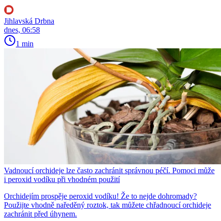
Jihlavská Drbna
dnes, 06:58
1 min
Vadnoucí orchideje lze často zachránit správnou péčí. Pomoci může
i peroxid vodíku při vhodném použití
Orchidejím prospěje peroxid vodíku! Že to nejde dohromady?
Použijte vhodně naředěný roztok, tak můžete chřadnoucí orchideje
zachránit před úhynem.