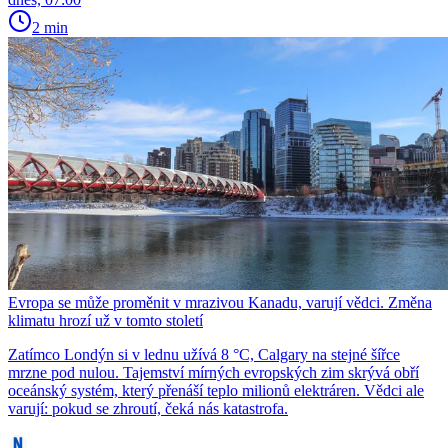
2 min
Evropa se může proměnit v mrazivou Kanadu, varují vědci. Změna
klimatu hrozí už v tomto století
Zatímco Londýn si v lednu užívá 8 °C, Calgary na stejné šířce
mrzne pod nulou. Tajemství mírných evropských zim skrývá obří
oceánský systém, který přenáší teplo milionů elektráren. Vědci ale
varují: pokud se zhroutí, čeká nás katastrofa.