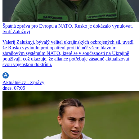
Špatná zpráva pro Evropu a NATO. Rusko je dokázalo vynulovat,
tvrdí Zalužnyj
Valerij Zalužnyj, bývalý velitel ukrajinských ozbrojených sil, uvedl,
že Rusko vyvinulo protiopatření proti téměř všem hlavním
zbraňovým systémům NATO, které se v současnosti na Ukrajině
používají, což ukazuje, že aliance potřebuje zásadně aktualizovat
svou vojenskou doktrínu.
Aktuálně.cz - Zprávy
dnes, 07:05