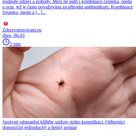
podpoře zdraví a pohody. Mezi ně patří i kombinace česneku, medu
a octa, jež je často považována za přírodní antibiotikum. Kombinace
česneku, medu a [...]...
Zdravestravovani.eu
dnes, 06:43
2 min
Správné odstranění klíštěte snižuje riziko komplikací. Odborníci
doporučují jednoduchý a šetrný postup