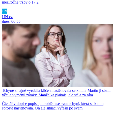
meziročně tržby o 17,2...
HN.cz
dnes, 06:55
Tchyně si tajně vyrobila klíče a nastěhovala se k nim. Martin jí sbalil
věci a vyměnil zámky. Manželka plakala, ale stála za ním
Čtenář v dopise popisuje problém se svou tchyní, která se k nim
sprostě nastěhovala. On ale situaci vyřešil po svém.