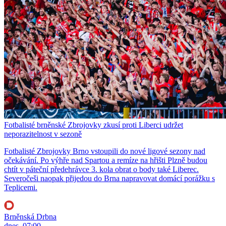
Fotbalisté brněnské Zbrojovky zkusí proti Liberci udržet
neporazitelnost v sezoně
Fotbalisté Zbrojovky Brno vstoupili do nové ligové sezony nad
očekávání. Po výhře nad Spartou a remíze na hřišti Plzně budou
chtít v páteční předehrávce 3. kola obrat o body také Liberec.
Severočeši naopak přijedou do Brna napravovat domácí porážku s
Teplicemi.
Brněnská Drbna
dnes, 07:00