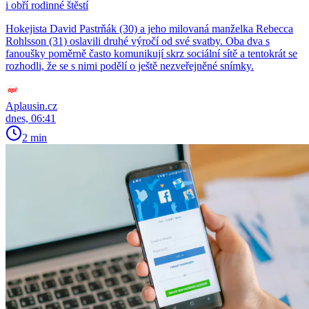
i obří rodinné štěstí
Hokejista David Pastrňák (30) a jeho milovaná manželka Rebecca
Rohlsson (31) oslavili druhé výročí od své svatby. Oba dva s
fanoušky poměrně často komunikují skrz sociální sítě a tentokrát se
rozhodli, že se s nimi podělí o ještě nezveřejněné snímky.
Aplausin.cz
dnes, 06:41
2 min