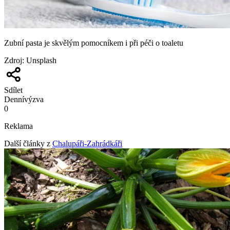
Zubní pasta je skvělým pomocníkem i při péči o toaletu
Zdroj
:
Unsplash
Sdílet
Denní
výzva
0
Reklama
Další články z
Chalupáři-Zahrádkáři