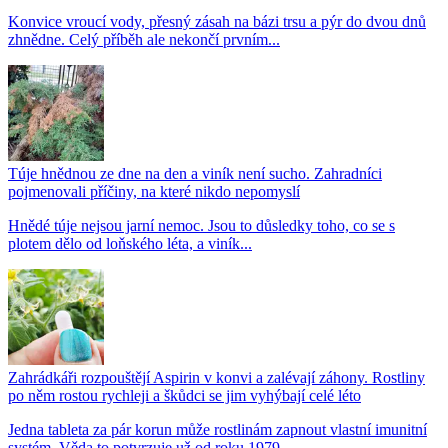
Konvice vroucí vody, přesný zásah na bázi trsu a pýr do dvou dnů
zhnědne. Celý příběh ale nekončí prvním...
Túje hnědnou ze dne na den a viník není sucho. Zahradníci
pojmenovali příčiny, na které nikdo nepomyslí
Hnědé túje nejsou jarní nemoc. Jsou to důsledky toho, co se s
plotem dělo od loňského léta, a viník...
Zahrádkáři rozpouštějí Aspirin v konvi a zalévají záhony. Rostliny
po něm rostou rychleji a škůdci se jim vyhýbají celé léto
Jedna tableta za pár korun může rostlinám zapnout vlastní imunitní
systém. Věda to potvrzuje už od roku 1979.