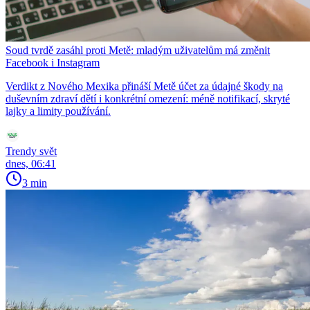
Soud tvrdě zasáhl proti Metě: mladým uživatelům má změnit
Facebook i Instagram
Verdikt z Nového Mexika přináší Metě účet za údajné škody na
duševním zdraví dětí i konkrétní omezení: méně notifikací, skryté
lajky a limity používání.
Trendy svět
dnes, 06:41
3 min