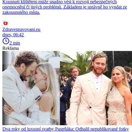
Kousnutí klíštětem může snadno vést k rozvoji nebezpečných
onemocnění či jiných problémů. Základem je správně ho vyndat ze
zakousnutého místa.
Zdravestravovani.eu
dnes, 06:42
2 min
Reklama
Dva roky od luxusní svatby Pastrňáka: Odhalil nepublikované fotky