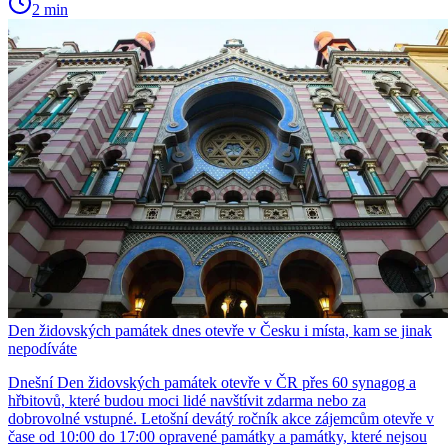
2 min
Den židovských památek dnes otevře v Česku i místa, kam se jinak
nepodíváte
Dnešní Den židovských památek otevře v ČR přes 60 synagog a
hřbitovů, které budou moci lidé navštívit zdarma nebo za
dobrovolné vstupné. Letošní devátý ročník akce zájemcům otevře v
čase od 10:00 do 17:00 opravené památky a památky, které nejsou