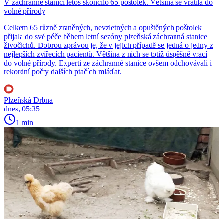
V záchranné stanici letos skončilo 65 poštolek. Většina se vrátila do
volné přírody
Celkem 65 různě zraněných, nevzletných a opuštěných poštolek
přijala do své péče během letní sezóny plzeňská záchranná stanice
živočichů. Dobrou zprávou je, že v jejich případě se jedná o jedny z
nejlepších zvířecích pacientů. Většina z nich se totiž úspěšně vrací
do volné přírody. Experti ze záchranné stanice ovšem odchovávali i
rekordní počty dalších ptačích mláďat.
Plzeňská Drbna
dnes, 05:35
1 min