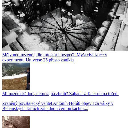
Měly neomezené jídlo, prostor i bezpečí. Myší civilizace v
experimentu Universe 25 přesto zanikla
Mimozemská loď, nebo tajná zbraň? Záhada z Tater nemá řešení
Zraněný povstalecký velitel Antonín Horák objevil za války v
Belianských Tatrách záhadnou černou šachtu....