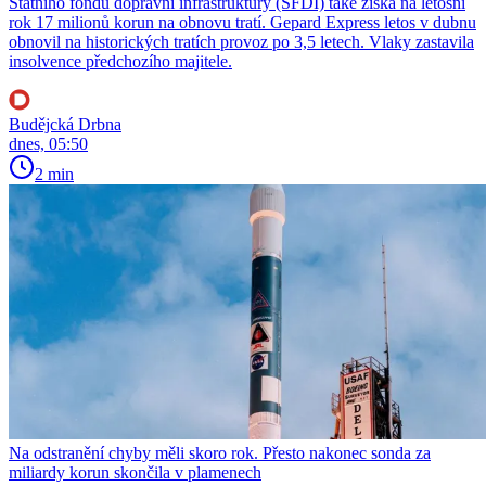
Státního fondu dopravní infrastruktury (SFDI) také získá na letošní
rok 17 milionů korun na obnovu tratí. Gepard Express letos v dubnu
obnovil na historických tratích provoz po 3,5 letech. Vlaky zastavila
insolvence předchozího majitele.
Budějcká Drbna
dnes, 05:50
2 min
Na odstranění chyby měli skoro rok. Přesto nakonec sonda za
miliardy korun skončila v plamenech