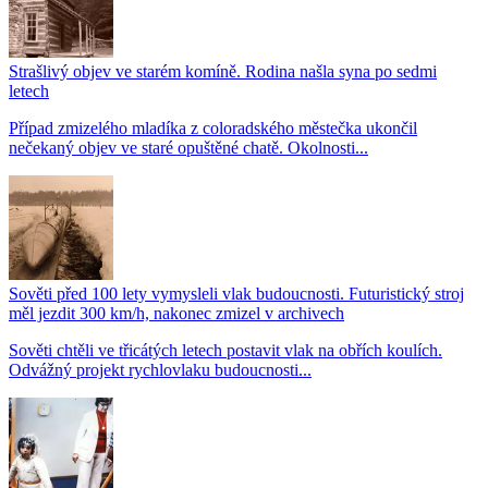
Strašlivý objev ve starém komíně. Rodina našla syna po sedmi
letech
Případ zmizelého mladíka z coloradského městečka ukončil
nečekaný objev ve staré opuštěné chatě. Okolnosti...
Sověti před 100 lety vymysleli vlak budoucnosti. Futuristický stroj
měl jezdit 300 km/h, nakonec zmizel v archivech
Sověti chtěli ve třicátých letech postavit vlak na obřích koulích.
Odvážný projekt rychlovlaku budoucnosti...