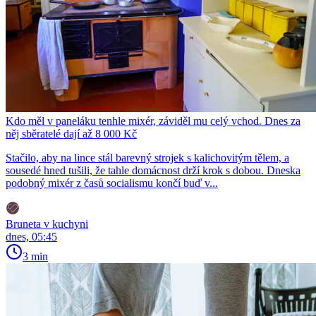
Kdo měl v paneláku tenhle mixér, záviděl mu celý vchod. Dnes za
něj sběratelé dají až 8 000 Kč
Stačilo, aby na lince stál barevný strojek s kalichovitým tělem, a
sousedé hned tušili, že tahle domácnost drží krok s dobou. Dneska
podobný mixér z časů socialismu končí buď v...
Bruneta v kuchyni
dnes, 05:45
3 min