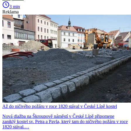
3 min
Reklama
Až do ničivého požáru v roce 1820 stával v České Lípě kostel
Nová dlažba na Škroupově náměstí v České Lípě připomene
zaniklý kostel sv. Petra a Pavla, který tam do ničivého požáru v roce
1820 stával.…