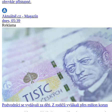
obvykle přístupné.
Aktuálně.cz - Magazín
dnes, 05:39
Reklama
Podvodníci se vydávali za děti. Z rodičů vylákali přes milion korun