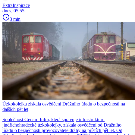
ExtraInspirace
dnes, 05:55
3 min
Úzkokolejka získala osvědčení Drážního úřadu o bezpečnosti na
dalších pět let
Společnost Gepard Infra, která spravuje infrastrukturu
jindřichohradecké úzkokolejky, získala osvědčení od Drážního
úřadu o bezpečnosti provozovatele dráhy na příštích pět let. Od