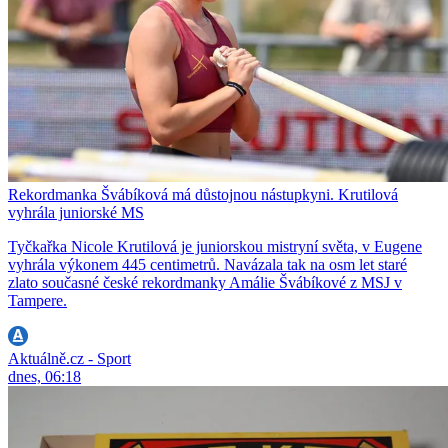
Rekordmanka Švábíková má důstojnou nástupkyni. Krutilová
vyhrála juniorské MS
Tyčkařka Nicole Krutilová je juniorskou mistryní světa, v Eugene
vyhrála výkonem 445 centimetrů. Navázala tak na osm let staré
zlato současné české rekordmanky Amálie Švábíkové z MSJ v
Tampere.
Aktuálně.cz - Sport
dnes, 06:18