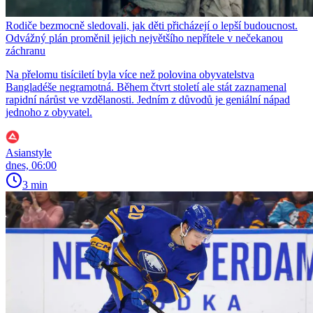
Rodiče bezmocně sledovali, jak děti přicházejí o lepší budoucnost.
Odvážný plán proměnil jejich největšího nepřítele v nečekanou
záchranu
Na přelomu tisíciletí byla více než polovina obyvatelstva
Bangladéše negramotná. Během čtvrt století ale stát zaznamenal
rapidní nárůst ve vzdělanosti. Jedním z důvodů je geniální nápad
jednoho z obyvatel.
Asianstyle
dnes, 06:00
3 min