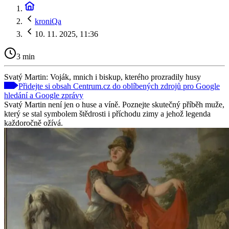
kroniQa
10. 11. 2025, 11:36
3 min
Svatý Martin: Voják, mnich i biskup, kterého prozradily husy
Přidejte si obsah Centrum.cz do oblíbených zdrojů pro Google
hledání a Google zprávy
Svatý Martin není jen o huse a víně. Poznejte skutečný příběh muže,
který se stal symbolem štědrosti i příchodu zimy a jehož legenda
každoročně ožívá.