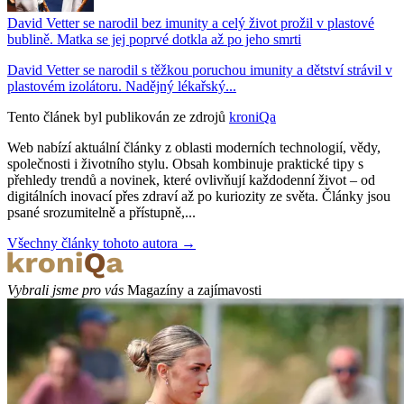
David Vetter se narodil bez imunity a celý život prožil v plastové
bublině. Matka se jej poprvé dotkla až po jeho smrti
David Vetter se narodil s těžkou poruchou imunity a dětství strávil v
plastovém izolátoru. Nadějný lékařský...
Tento článek byl publikován ze zdrojů
kroniQa
Web nabízí aktuální články z oblasti moderních technologií, vědy,
společnosti i životního stylu. Obsah kombinuje praktické tipy s
přehledy trendů a novinek, které ovlivňují každodenní život – od
digitálních inovací přes zdraví až po kuriozity ze světa. Články jsou
psané srozumitelně a přístupně,...
Všechny články tohoto autora →
Vybrali jsme pro vás
Magazíny a zajímavosti