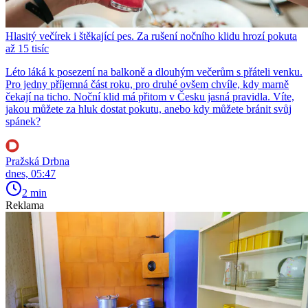
Hlasitý večírek i štěkající pes. Za rušení nočního klidu hrozí pokuta
až 15 tisíc
Léto láká k posezení na balkoně a dlouhým večerům s přáteli venku.
Pro jedny příjemná část roku, pro druhé ovšem chvíle, kdy marně
čekají na ticho. Noční klid má přitom v Česku jasná pravidla. Víte,
jakou můžete za hluk dostat pokutu, anebo kdy můžete bránit svůj
spánek?
Pražská Drbna
dnes, 05:47
2 min
Reklama