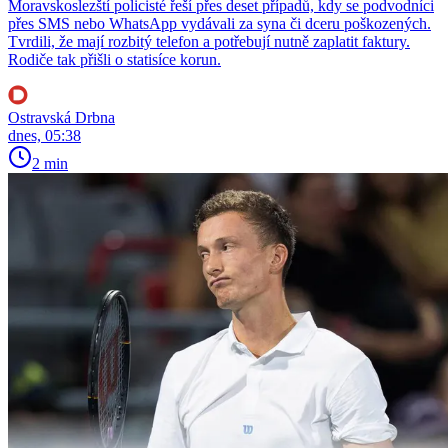
Moravskoslezští policisté řeší přes deset případů, kdy se podvodníci
přes SMS nebo WhatsApp vydávali za syna či dceru poškozených.
Tvrdili, že mají rozbitý telefon a potřebují nutně zaplatit faktury.
Rodiče tak přišli o statisíce korun.
Ostravská Drbna
dnes, 05:38
2 min