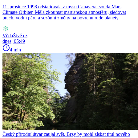
11. prosince 1998 odstartovala z mysu Canaveral sonda Mars
Climate Orbiter. Měla zkoumat marťanskou atmosféru, sledovat
prach, vodní páru a sezónní změny na povrchu rudé planety.
VědaŽivě.cz
dnes, 05:49
4 min
Český přírodní útvar zaujal svět. Brzy by mohl získat titul nového