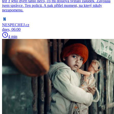
teď z jeho dveří táhlo něco, co mi doslova svíralo žaludek. Zavolala
jsem správce. Ten policii. A pak přišel moment, na který nikdy
nezapomenu.
NESPECHEJ.cz
dnes, 06:00
4 min