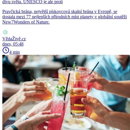
divu světa. UNESCO je ale proti
Pravčická brána, největší pískovcová skalní brána v Evropě, se
dostala mezi 77 nejlepších přírodních míst planety v globální soutěži
New7Wonders of Nature.
VědaŽivě.cz
dnes, 05:48
4 min