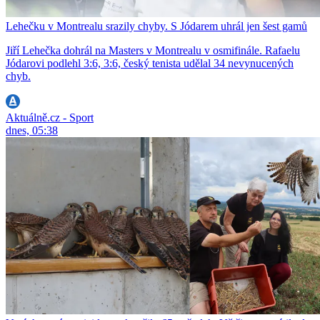
Lehečku v Montrealu srazily chyby. S Jódarem uhrál jen šest gamů
Jiří Lehečka dohrál na Masters v Montrealu v osmifinále. Rafaelu
Jódarovi podlehl 3:6, 3:6, český tenista udělal 34 nevynucených
chyb.
Aktuálně.cz - Sport
dnes, 05:38