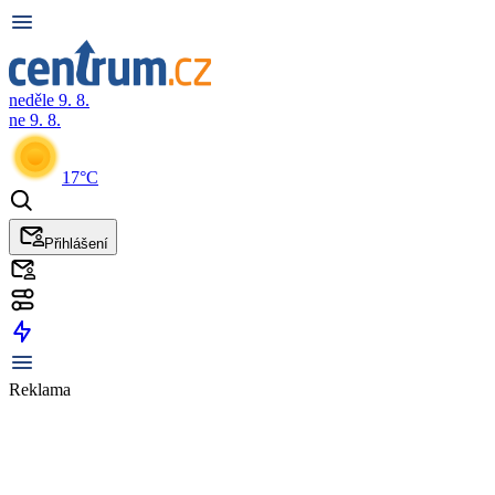
neděle 9. 8.
ne 9. 8.
17°C
Přihlášení
Reklama