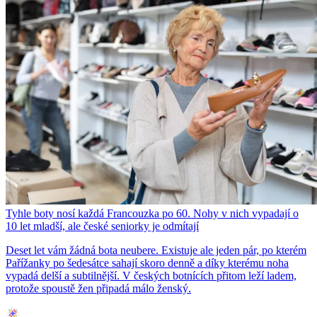
Tyhle boty nosí každá Francouzka po 60. Nohy v nich vypadají o
10 let mladší, ale české seniorky je odmítají
Deset let vám žádná bota neubere. Existuje ale jeden pár, po kterém
Pařížanky po šedesátce sahají skoro denně a díky kterému noha
vypadá delší a subtilnější. V českých botnících přitom leží ladem,
protože spoustě žen připadá málo ženský.