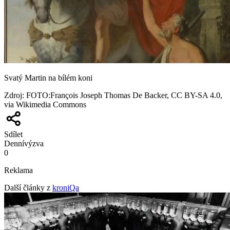
Svatý Martin na bílém koni
Zdroj
:
FOTO:François Joseph Thomas De Backer, CC BY-SA 4.0,
via Wikimedia Commons
Sdílet
Denní
výzva
0
Reklama
Další články z
kroniQa