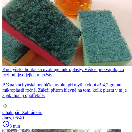
Kuchyňská houbička uvolňuje mikroplasty. Vědce překvapilo, co
rozhoduje o jejich množství
Běžná kuchyňská houbička uvolní při mytí nádobí až 4,2 gramu
mikroplastů ročně. Záleží přitom hlavně na tom, kolik plastu v ní je
a jak moc ji opotřebíte.
Chalupáři-Zahrádkáři
dnes, 05:40
3 min