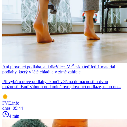
Ani plovoucí podlaha, ani dlaždice. V Česku teď letí 1 materiál
podlahy, který v létě chladí a v zimě zahřeje
Při výběru nové podlahy skončí většina domácností u dvou
možností. Buď sáhnou po laminátové plovoucí podlaze, nebo po...
FVE.info
dnes, 05:44
4 min