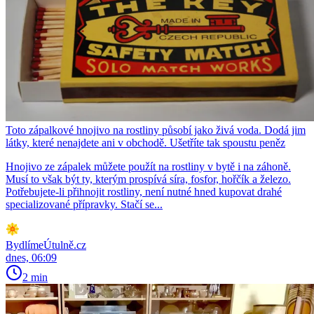
Toto zápalkové hnojivo na rostliny působí jako živá voda. Dodá jim
látky, které nenajdete ani v obchodě. Ušetříte tak spoustu peněz
Hnojivo ze zápalek můžete použít na rostliny v bytě i na záhoně.
Musí to však být ty, kterým prospívá síra, fosfor, hořčík a železo.
Potřebujete-li přihnojit rostliny, není nutné hned kupovat drahé
specializované přípravky. Stačí se...
BydlímeÚtulně.cz
dnes, 06:09
2 min