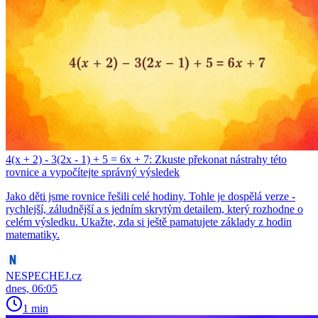
4(x + 2) - 3(2x - 1) + 5 = 6x + 7: Zkuste překonat nástrahy této
rovnice a vypočítejte správný výsledek
Jako děti jsme rovnice řešili celé hodiny. Tohle je dospělá verze -
rychlejší, záludnější a s jedním skrytým detailem, který rozhodne o
celém výsledku. Ukažte, zda si ještě pamatujete základy z hodin
matematiky.
NESPECHEJ.cz
dnes, 06:05
1 min