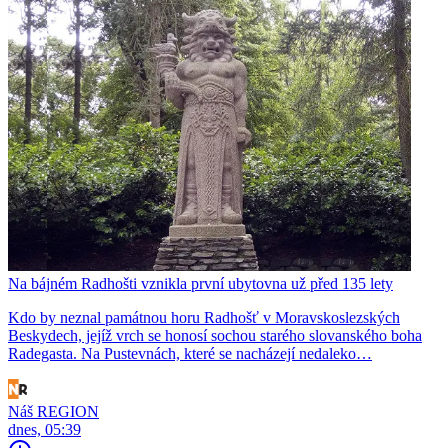
Na bájném Radhošti vznikla první ubytovna už před 135 lety
Kdo by neznal památnou horu Radhošť v Moravskoslezských
Beskydech, jejíž vrch se honosí sochou starého slovanského boha
Radegasta. Na Pustevnách, které se nacházejí nedaleko…
Náš REGION
dnes, 05:39