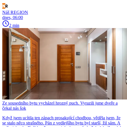
Náš REGION
dnes, 06:00
2 min
Ze sousedního bytu vycházel hrozný puch. Vyrazili jsme dveře a
čekal nás šok
Když jsem ucítila ten zápach prosakující chodbou, věděla jsem, že
se stalo něco strašného. Pán z vedlejšího bytu byl starší, žil sám. A