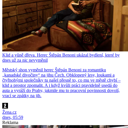
Klid a vůně dřeva. Herec Štěpán Benoni ukázal bydlení, které by
dnes už za nic nevyměnil
Městský shon vyměnil herec Štěpán Benoni za romantiku
„kanadské divočiny“ na jihu Čech. Obklopený lesy, loukami a
čtyřnohými společníky tu našel přesně to, co mu ve městě chybí –
klid a prostor zpomalit. A i když kvůli práci pravidelně usedá do
auta a vyráží do Prahy, jakmile mu to pracovní povinnosti dovolí,
vrací se zpátky na jih.
Žena.cz
dnes, 05:59
Reklama