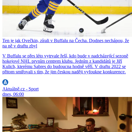
Ten je jak Ovečkin, zírali v Buffalu na Čecha. Dodnes nechápou, že
na ně v draftu zbyl
V Buffalu se přes léto vytrvale řeší, kdo bude v nadcházející sezoně
hokejové NHL prvním centrem klubu. Jedním z kandidátů je Jiří
Kulich, kterému Sabres do budoucna hodně věří. V draftu 2022 se
přitom smiřovali s tím, že jim českou naději vyfoukne konkurence.
Aktuálně.cz - Sport
dnes, 06:00