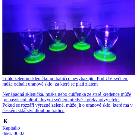
Tuhle zelenou skleničku po babičce nevyhazujte. Pod UV světlem
může odhalit uranové sklo, za které se platí zlatem
Nenápadná sklenička, miska nebo cukřenka ze staré kredence může
po nasvícení ultrafialovým světlem předvést překvapivý efekt.
Pokud se rozzáří výrazně zeleně, může jít o uranové sklo, které má v
českém sklářství dlouhou tradici.
Kapitalio
dnes, 06:02