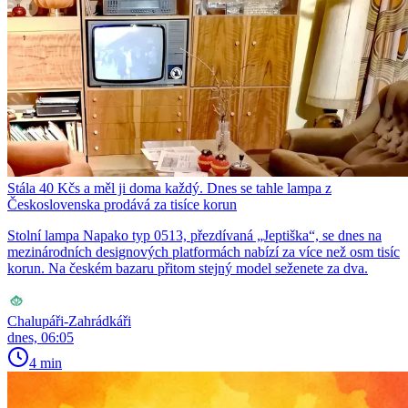
Stála 40 Kčs a měl ji doma každý. Dnes se tahle lampa z
Československa prodává za tisíce korun
Stolní lampa Napako typ 0513, přezdívaná „Jeptiška“, se dnes na
mezinárodních designových platformách nabízí za více než osm tisíc
korun. Na českém bazaru přitom stejný model seženete za dva.
Chalupáři-Zahrádkáři
dnes, 06:05
4 min