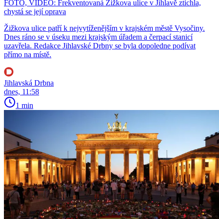
FOTO, VIDEO: Frekventovaná Žižkova ulice v Jihlavě ztichla,
chystá se její oprava
Žižkova ulice patří k nejvytíženějším v krajském městě Vysočiny.
Dnes ráno se v úseku mezi krajským úřadem a čerpací stanicí
uzavřela. Redakce Jihlavské Drbny se byla dopoledne podívat
přímo na místě.
Jihlavská Drbna
dnes, 11:58
1 min