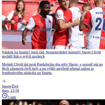
Náskok na Spartu? Jsem rád. Nezastavitelný kanonýr Slavie Chytil
nechtěl lhát o svých pocitech
Mojmír Chytil dal proti Pardubicím oba góly Slavie, v sezoně má po
třech zápasech čtyři trefy a po výhře otevřeně přiznal radost ze
šestibodového náskoku na Spartu.
SportyŽivě
dnes, 12:18
3 min