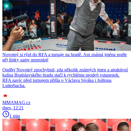
Novotný si rýpl do RFA a turnaje na hradě. Ani známá jména podle
něj lístky samy neprodají
Ondřej Novotný zpochybnil, zda několik známých jmen a atraktivní
kulisa Bratislavského hradu stačí k rychlému prodeji vstupenek.
RFA navíc před turnajem přišla o Václava Siváka i Joiltona
Lutterbacha.
MMAMAG.cz
dnes, 12:21
1 min