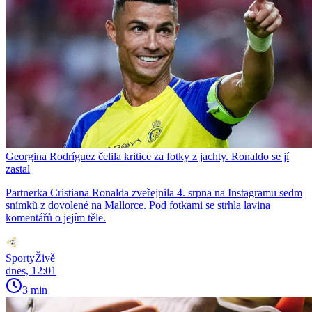
Georgina Rodríguez čelila kritice za fotky z jachty. Ronaldo se jí
zastal
Partnerka Cristiana Ronalda zveřejnila 4. srpna na Instagramu sedm
snímků z dovolené na Mallorce. Pod fotkami se strhla lavina
komentářů o jejím těle.
SportyŽivě
dnes, 12:01
3 min