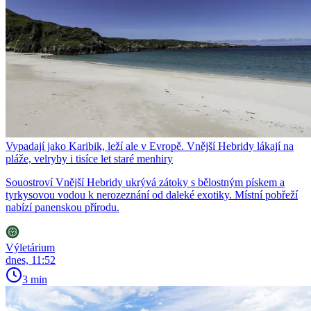
Vypadají jako Karibik, leží ale v Evropě. Vnější Hebridy lákají na
pláže, velryby i tisíce let staré menhiry
Souostroví Vnější Hebridy ukrývá zátoky s bělostným pískem a
tyrkysovou vodou k nerozeznání od daleké exotiky. Místní pobřeží
nabízí panenskou přírodu.
Výletárium
dnes, 11:52
3 min