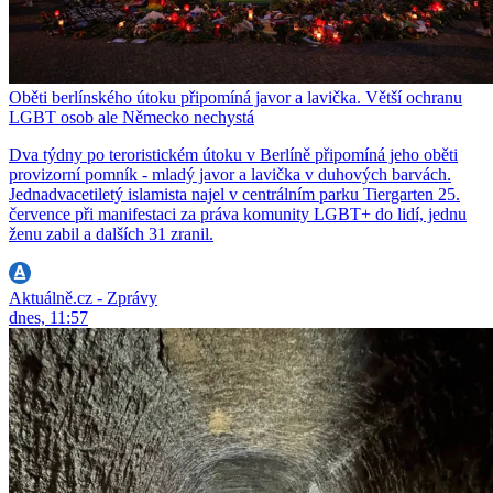
Oběti berlínského útoku připomíná javor a lavička. Větší ochranu
LGBT osob ale Německo nechystá
Dva týdny po teroristickém útoku v Berlíně připomíná jeho oběti
provizorní pomník - mladý javor a lavička v duhových barvách.
Jednadvacetiletý islamista najel v centrálním parku Tiergarten 25.
července při manifestaci za práva komunity LGBT+ do lidí, jednu
ženu zabil a dalších 31 zranil.
Aktuálně.cz - Zprávy
dnes, 11:57