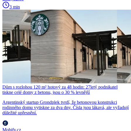
3 min
Dům s rozlohou 120 m² hotový za 48 hodin: 27letý podnikatel
tiskne celé domy z betonu, jsou o 30 % levnější
Argentinský startup Grondplek tvrdí, že betonovou konstrukci
rodinného domu vytiskne za dva dny. Čísla jsou lákavá, ale vyžadují
důležité upřesnění.
Mobify.cz