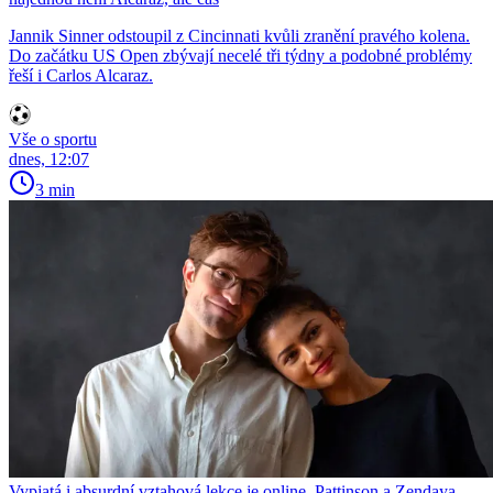
Jannik Sinner odstoupil z Cincinnati kvůli zranění pravého kolena.
Do začátku US Open zbývají necelé tři týdny a podobné problémy
řeší i Carlos Alcaraz.
Vše o sportu
dnes, 12:07
3 min
Vypjatá i absurdní vztahová lekce je online. Pattinson a Zendaya