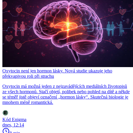
Oxytocin není jen hormon lásky. Nová studie ukazuje jeho
překvapivou roli při strachu
Oxytocin má možná jeden z nejzavádějících mediálních životopisů
ze všech hormonů. Stačí objetí, polibek nebo pohled na dítě a někde
se téměř jistě objeví označení „hormon lásky“. Skutečná biologie je
mnohem méně romantická.
Kód Enigma
dnes, 12:14