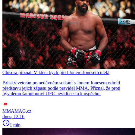
Chisora přiznal: V kleci bych před Jonem Jonesem utekl
Britský veterán po nedávném setkání s Jonem Jonesem odmítl
představu jejich zápasu podle pravidel MMA. Přiznal, že proti
bývalému šampionovi UFC nevidí cestu k úspěchu.
MMAMAG.cz
dnes, 12:16
1 min