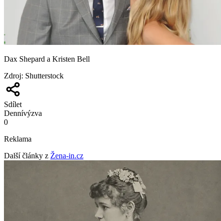
Dax Shepard a Kristen Bell
Zdroj
:
Shutterstock
Sdílet
Denní
výzva
0
Reklama
Další články z
Žena-in.cz