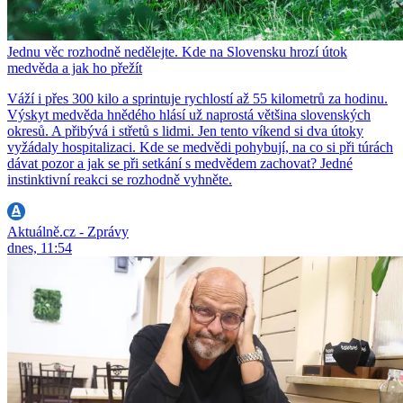
Jednu věc rozhodně nedělejte. Kde na Slovensku hrozí útok
medvěda a jak ho přežít
Váží i přes 300 kilo a sprintuje rychlostí až 55 kilometrů za hodinu.
Výskyt medvěda hnědého hlásí už naprostá většina slovenských
okresů. A přibývá i střetů s lidmi. Jen tento víkend si dva útoky
vyžádaly hospitalizaci. Kde se medvědi pohybují, na co si při túrách
dávat pozor a jak se při setkání s medvědem zachovat? Jedné
instinktivní reakci se rozhodně vyhněte.
Aktuálně.cz - Zprávy
dnes, 11:54