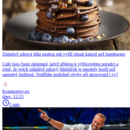
Zdánlivě zdravá jídla mohou mít vyšší obsah kalorií než hamburger
Lidé jsou často zklamaní, když přijdou k výživovému poradci a
zjistí, že jejich zdánlivě zdravý jídelníček je mnohdy horší než
samotný fastfood. Neděláte podobné chyby při stravovaní i vy?
Krasnezeny.eu
dnes, 12:23
2 min