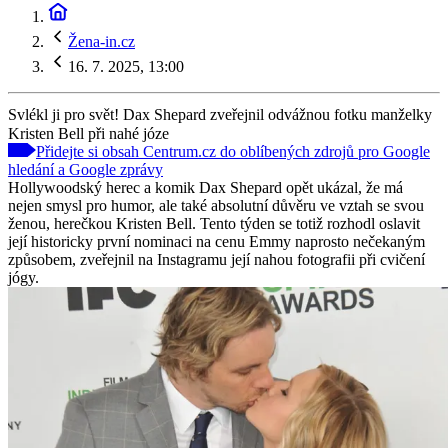
Žena-in.cz
16. 7. 2025, 13:00
Svlékl ji pro svět! Dax Shepard zveřejnil odvážnou fotku manželky
Kristen Bell při nahé józe
Přidejte si obsah Centrum.cz do oblíbených zdrojů pro Google
hledání a Google zprávy
Hollywoodský herec a komik Dax Shepard opět ukázal, že má
nejen smysl pro humor, ale také absolutní důvěru ve vztah se svou
ženou, herečkou Kristen Bell. Tento týden se totiž rozhodl oslavit
její historicky první nominaci na cenu Emmy naprosto nečekaným
způsobem, zveřejnil na Instagramu její nahou fotografii při cvičení
jógy.