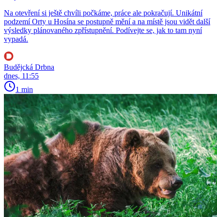
Na otevření si ještě chvíli počkáme, práce ale pokračují. Unikátní
podzemí Orty u Hosína se postupně mění a na místě jsou vidět další
výsledky plánovaného zpřístupnění. Podívejte se, jak to tam nyní
vypadá.
Budějcká Drbna
dnes, 11:55
1 min