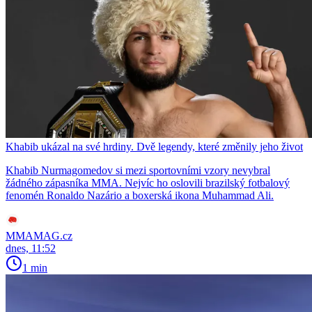
Khabib ukázal na své hrdiny. Dvě legendy, které změnily jeho život
Khabib Nurmagomedov si mezi sportovními vzory nevybral
žádného zápasníka MMA. Nejvíc ho oslovili brazilský fotbalový
fenomén Ronaldo Nazário a boxerská ikona Muhammad Ali.
MMAMAG.cz
dnes, 11:52
1 min