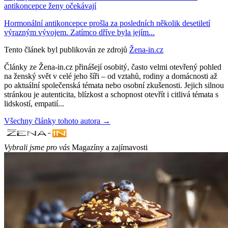
antikoncepce ženy očekávají
Hormonální antikoncepce prošla za posledních několik desetiletí
výrazným vývojem. Zatímco dříve byla jejím...
Tento článek byl publikován ze zdrojů
Žena-in.cz
Články ze Žena-in.cz přinášejí osobitý, často velmi otevřený pohled
na ženský svět v celé jeho šíři – od vztahů, rodiny a domácnosti až
po aktuální společenská témata nebo osobní zkušenosti. Jejich silnou
stránkou je autenticita, blízkost a schopnost otevřít i citlivá témata s
lidskostí, empatií...
Všechny články tohoto autora →
Vybrali jsme pro vás
Magazíny a zajímavosti