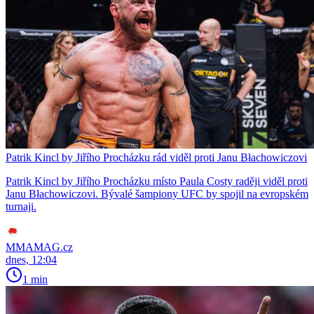
Patrik Kincl by Jiřího Procházku rád viděl proti Janu Błachowiczovi
Patrik Kincl by Jiřího Procházku místo Paula Costy raději viděl proti
Janu Błachowiczovi. Bývalé šampiony UFC by spojil na evropském
turnaji.
MMAMAG.cz
dnes, 12:04
1 min