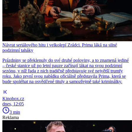
Návrat seriálového hitu i velkolepí Zrádci. Prima láká na silné
podzimní taháky
Prázdniny se překlenuly do své druhé poloviny, a to znamená jediné
– české stanice už po letní pauze začínají lákat na svou podzimní
sezónu, v níž řada z nich tradičně představuje své největší trumfy
roku. Jako první svou nabídku oficiálně představila Prima, která se
bude spoléhat na osvědčené tituly a samozřejmě také kriminálky.
Kinobox.cz
dnes, 12:05
3 min
Reklama