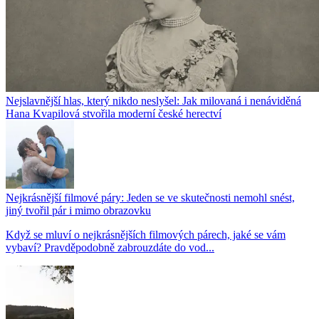
Nejslavnější hlas, který nikdo neslyšel: Jak milovaná i nenáviděná
Hana Kvapilová stvořila moderní české herectví
Nejkrásnější filmové páry: Jeden se ve skutečnosti nemohl snést,
jiný tvořil pár i mimo obrazovku
Když se mluví o nejkrásnějších filmových párech, jaké se vám
vybaví? Pravděpodobně zabrouzdáte do vod...