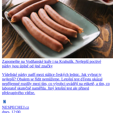
Zapomeňte na Vodňanské kuře i na Krahulík. Nejlepší poctivé
párky jsou úplně od jiné značky
Vídeňské párky patří mezi stálice českých lednic. Jak vybrat ty
nejlepší? Obalem se řídit nemůžeme. Letošní test dTestu ukázal
nepříjemné rozdíly mezi tím, co výrobci uvádějí na etiketě, a tím, co
laboratoř skutečně naměřila. Jiný letošní test ale přinesl
překvapivého vítěze.
NESPECHEJ.cz
dnes, 12:00