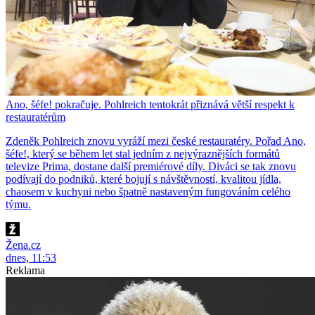
Ano, šéfe! pokračuje. Pohlreich tentokrát přiznává větší respekt k
restauratérům
Zdeněk Pohlreich znovu vyráží mezi české restauratéry. Pořad Ano,
šéfe!, který se během let stal jedním z nejvýraznějších formátů
televize Prima, dostane další premiérové díly. Diváci se tak znovu
podívají do podniků, které bojují s návštěvností, kvalitou jídla,
chaosem v kuchyni nebo špatně nastaveným fungováním celého
týmu.
Žena.cz
dnes, 11:53
Reklama