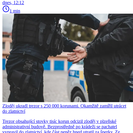
dnes, 12:12
1 min
Zloděj ukradl trezor s 250 000 korunami. Okamžitě zamířil utrácet
do zlatnictví
Trezor obsahující stovky tisíc korun odcizil zloděj v plzeňské
administrativní budově. Bezprostředně po krádeži se pachatel
vypravil do zlatnictví, kde část peněz hned utratil za šperky. Ze