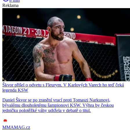
8 min
Reklama
Škvor přišel o odvetu s Fleurym. V Karlových Varech ho teď čeká
legenda KSW
Daniel Škvor se po zranění vrací proti Tomaszi Narkunovi,
bývalému dlouholetému šampionovi KSW. Výhra by českou
jedničku polotěžké váhy udržela v debatě o titul.
MMAMAG.cz