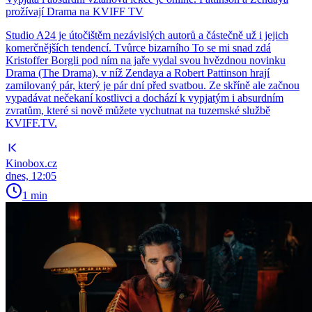
prožívají Drama na KVIFF TV
Studio A24 je útočištěm nezávislých autorů a částečně už i jejich
komerčnějších tendencí. Tvůrce bizarního To se mi snad zdá
Kristoffer Borgli pod ním na jaře vydal svou hvězdnou novinku
Drama (The Drama), v níž Zendaya a Robert Pattinson hrají
zamilovaný pár, který je pár dní před svatbou. Ze skříně ale začnou
vypadávat nečekaní kostlivci a dochází k vypjatým i absurdním
zvratům, které si nově můžete vychutnat na tuzemské službě
KVIFF.TV.
Kinobox.cz
dnes, 12:05
1 min