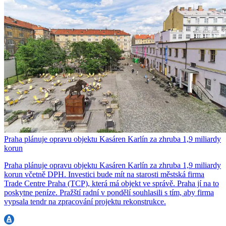
Praha plánuje opravu objektu Kasáren Karlín za zhruba 1,9 miliardy
korun
Praha plánuje opravu objektu Kasáren Karlín za zhruba 1,9 miliardy
korun včetně DPH. Investici bude mít na starosti městská firma
Trade Centre Praha (TCP), která má objekt ve správě. Praha jí na to
poskytne peníze. Pražští radní v pondělí souhlasili s tím, aby firma
vypsala tendr na zpracování projektu rekonstrukce.