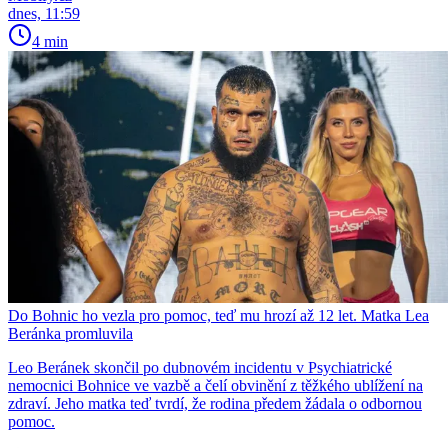
dnes, 11:59
4 min
Do Bohnic ho vezla pro pomoc, teď mu hrozí až 12 let. Matka Lea
Beránka promluvila
Leo Beránek skončil po dubnovém incidentu v Psychiatrické
nemocnici Bohnice ve vazbě a čelí obvinění z těžkého ublížení na
zdraví. Jeho matka teď tvrdí, že rodina předem žádala o odbornou
pomoc.