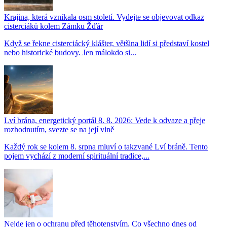
Krajina, která vznikala osm století. Vydejte se objevovat odkaz
cisterciáků kolem Zámku Žďár
Když se řekne cisterciácký klášter, většina lidí si představí kostel
nebo historické budovy. Jen málokdo si...
Lví brána, energetický portál 8. 8. 2026: Vede k odvaze a přeje
rozhodnutím, svezte se na její vlně
Každý rok se kolem 8. srpna mluví o takzvané Lví bráně. Tento
pojem vychází z moderní spirituální tradice,...
Nejde jen o ochranu před těhotenstvím. Co všechno dnes od