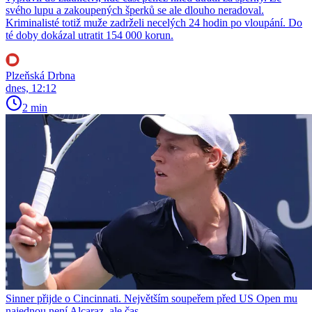
svého lupu a zakoupených šperků se ale dlouho neradoval.
Kriminalisté totiž muže zadrželi necelých 24 hodin po vloupání. Do
té doby dokázal utratit 154 000 korun.
Plzeňská Drbna
dnes, 12:12
2 min
Sinner přijde o Cincinnati. Největším soupeřem před US Open mu
najednou není Alcaraz, ale čas