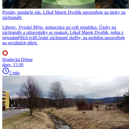
Prosím, nemlaťte nás. Lékař Marek Dvořák upozorňuje na útoky na
záchranáře
Liberec, Vysoké Mýto, nemocnice po celé republice. Útoky na
záchranáře a zdravotníky se opakují. Lékař Marek Dvořák, jedna z
nejznámějších tváří české záchranné služby, na problém upozorňuje
na sociálních sítích.
Hradecká Drbna
dnes, 15:30
2 min