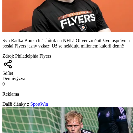
Syn Radka Bonka hlásí útok na NHL! Oliver změnil životosprávu a
poslal Flyers jasný vzkaz: Už se neláduju milionem kalorií denně
Zdroj
:
Philadelphia Flyers
Sdílet
Denní
výzva
0
Reklama
Další články z
SportWin