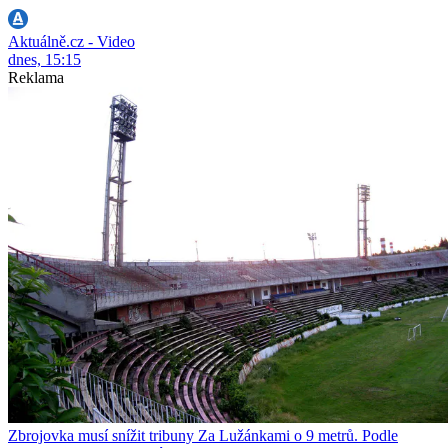
Aktuálně.cz - Video
dnes, 15:15
Reklama
Zbrojovka musí snížit tribuny Za Lužánkami o 9 metrů. Podle