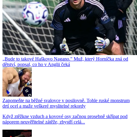
„Bude to takové Haškovo Nagano." Muž, který Horníčka zná od
dětství, popsal, co ho v Anglii čeká
Zapomeňte na běžné svalovce v posilovně. Tohle ruské monstrum
drtí ocel a maže veškeré myslitelné rekordy
Když ztěžkne vzduch a kovové osy začnou prosebně skřípat pod
náporem neuvěřitelné zátěže, zbystří celá...