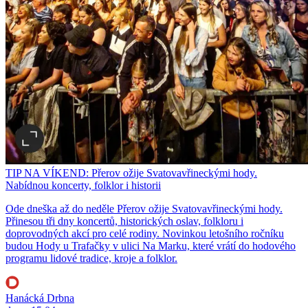
TIP NA VÍKEND: Přerov ožije Svatovavřineckými hody.
Nabídnou koncerty, folklor i historii
Ode dneška až do neděle Přerov ožije Svatovavřineckými hody.
Přinesou tři dny koncertů, historických oslav, folkloru i
doprovodných akcí pro celé rodiny. Novinkou letošního ročníku
budou Hody u Trafačky v ulici Na Marku, které vrátí do hodového
programu lidové tradice, kroje a folklor.
Hanácká Drbna