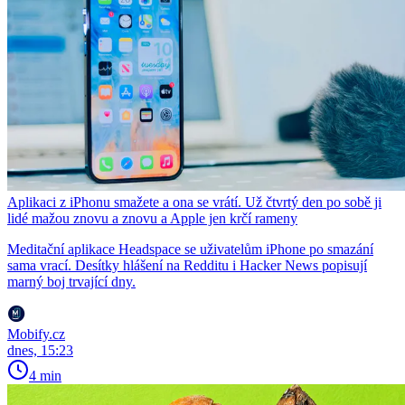
Aplikaci z iPhonu smažete a ona se vrátí. Už čtvrtý den po sobě ji
lidé mažou znovu a znovu a Apple jen krčí rameny
Meditační aplikace Headspace se uživatelům iPhone po smazání
sama vrací. Desítky hlášení na Redditu i Hacker News popisují
marný boj trvající dny.
Mobify.cz
dnes, 15:23
4 min