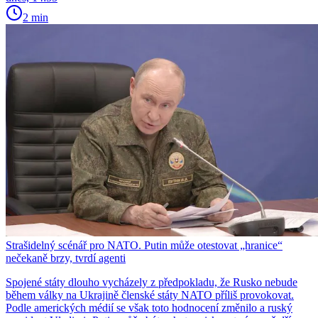
2 min
Strašidelný scénář pro NATO. Putin může otestovat „hranice“
nečekaně brzy, tvrdí agenti
Spojené státy dlouho vycházely z předpokladu, že Rusko nebude
během války na Ukrajině členské státy NATO příliš provokovat.
Podle amerických médií se však toto hodnocení změnilo a ruský