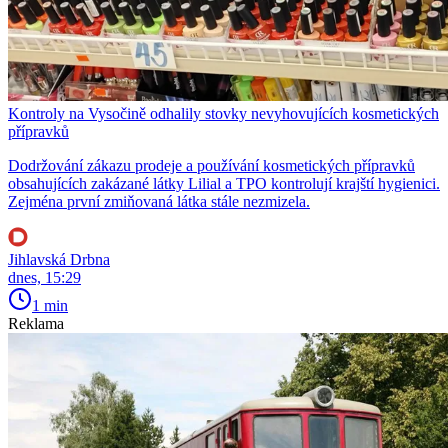
Kontroly na Vysočině odhalily stovky nevyhovujících kosmetických
přípravků
Dodržování zákazu prodeje a používání kosmetických přípravků
obsahujících zakázané látky Lilial a TPO kontrolují krajští hygienici.
Zejména první zmiňovaná látka stále nezmizela.
Jihlavská Drbna
dnes, 15:29
1 min
Reklama