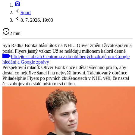
Sport
8. 7. 2026, 19:03
2 min
Syn Radka Bonka hlásí útok na NHL! Oliver změnil životosprávu a
poslal Flyers jasný vzkaz: Už se neláduju milionem kalorií denně
Přidejte si obsah Centrum.cz do oblíbených zdrojů pro Google
hledání a Google zprávy
Perspektivní mladík Oliver Bonk chce udělat všechno pro to, aby
dostal co nejdříve šanci i na nejvyšší úrovni. Talentovaný obránce
Philadelphie Flyers po prvních zkušenostech v NHL věří, že nastal
čas zabojovat o stálé místo mezi elitou.