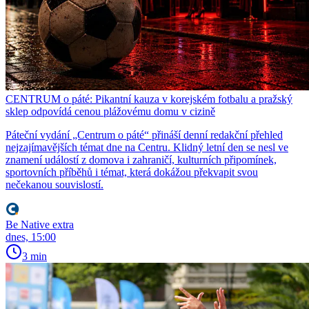
CENTRUM o páté: Pikantní kauza v korejském fotbalu a pražský
sklep odpovídá cenou plážovému domu v cizině
Páteční vydání „Centrum o páté“ přináší denní redakční přehled
nejzajímavějších témat dne na Centru. Klidný letní den se nesl ve
znamení událostí z domova i zahraničí, kulturních připomínek,
sportovních příběhů i témat, která dokážou překvapit svou
nečekanou souvislostí.
Be Native extra
dnes, 15:00
3 min