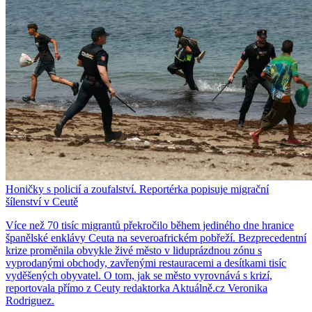
Honičky s policií a zoufalství. Reportérka popisuje migrační
šílenství v Ceutě
Více než 70 tisíc migrantů překročilo během jediného dne hranice
španělské enklávy Ceuta na severoafrickém pobřeží. Bezprecedentní
krize proměnila obvykle živé město v liduprázdnou zónu s
vyprodanými obchody, zavřenými restauracemi a desítkami tisíc
vyděšených obyvatel. O tom, jak se město vyrovnává s krizí,
reportovala přímo z Ceuty redaktorka Aktuálně.cz Veronika
Rodriguez.