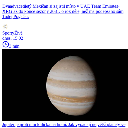
Dvaadvacetiletý Mexičan si zajistil místo v UAE Team Emirates-
XRG až do konce sezony 2031, o rok déle, než má podepsáno sám
Tadej Pogačar.
SportyŽivě
dnes, 15:02
3 min
Jupiter je proti nim kulička na hraní. Jak vypadají největší planety ve