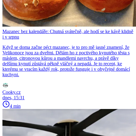
Mazanec bez kalendáře: Chutná svátečně, ale hodí se ke kávě klidně
i v srpnu
Když se doma začne péct mazanec, je to pro mě jasné znamení, že
Velikonoce jsou za dveřmi. Dělám ho z poctivého kynutého těsta s
máslem, citronovou kůrou a mandlemi navrchu, a právě díky
delšímu kynutí zůstává pěkně vláčný a nepadá. Je to recept, ke
kterému se vracím každý rok, protože funguje i v obyčejné domácí
kuchyni.
Cooky.cz
dnes, 15:31
4 min