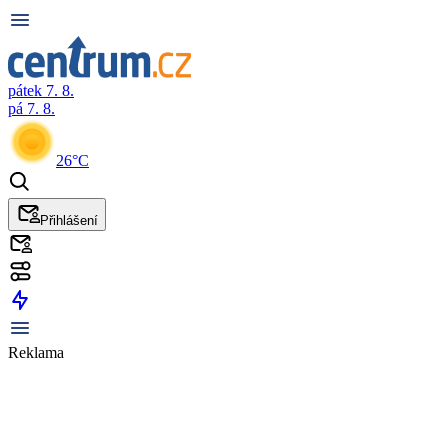
pátek 7. 8.
pá 7. 8.
26°C
Přihlášení
Reklama