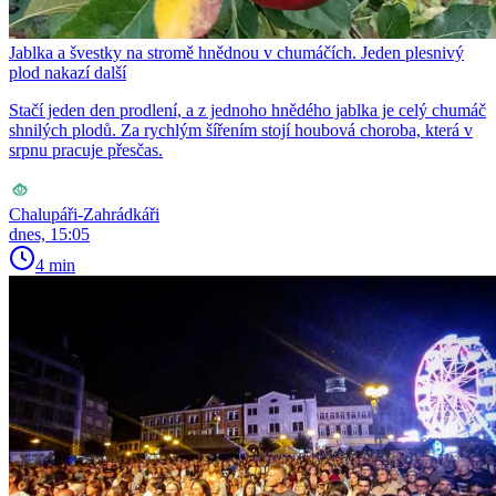
Jablka a švestky na stromě hnědnou v chumáčích. Jeden plesnivý
plod nakazí další
Stačí jeden den prodlení, a z jednoho hnědého jablka je celý chumáč
shnilých plodů. Za rychlým šířením stojí houbová choroba, která v
srpnu pracuje přesčas.
Chalupáři-Zahrádkáři
dnes, 15:05
4 min