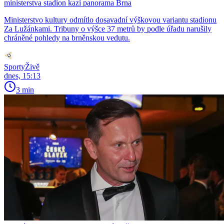
ministerstva stadion kazí panorama Brna
Ministerstvo kultury odmítlo dosavadní výškovou variantu stadionu
Za Lužánkami. Tribuny o výšce 37 metrů by podle úřadu narušily
chráněné pohledy na brněnskou vedutu.
SportyŽivě
dnes, 15:13
3 min