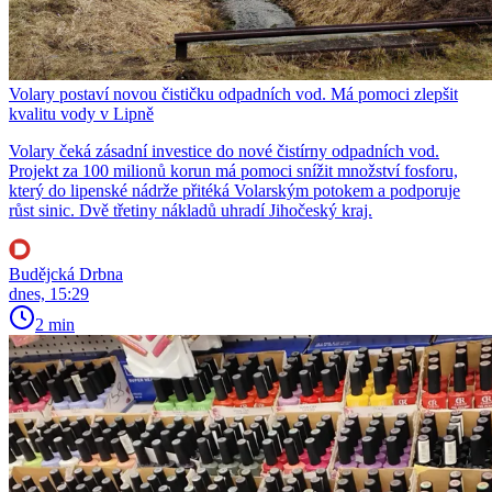
Volary postaví novou čističku odpadních vod. Má pomoci zlepšit
kvalitu vody v Lipně
Volary čeká zásadní investice do nové čistírny odpadních vod.
Projekt za 100 milionů korun má pomoci snížit množství fosforu,
který do lipenské nádrže přitéká Volarským potokem a podporuje
růst sinic. Dvě třetiny nákladů uhradí Jihočeský kraj.
Budějcká Drbna
dnes, 15:29
2 min