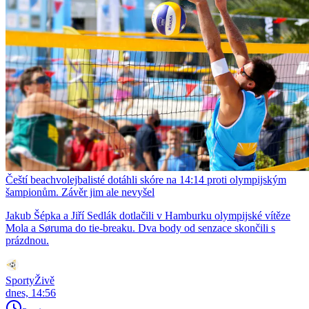
Čeští beachvolejbalisté dotáhli skóre na 14:14 proti olympijským
šampionům. Závěr jim ale nevyšel
Jakub Šépka a Jiří Sedlák dotlačili v Hamburku olympijské vítěze
Mola a Søruma do tie-breaku. Dva body od senzace skončili s
prázdnou.
SportyŽivě
dnes, 14:56