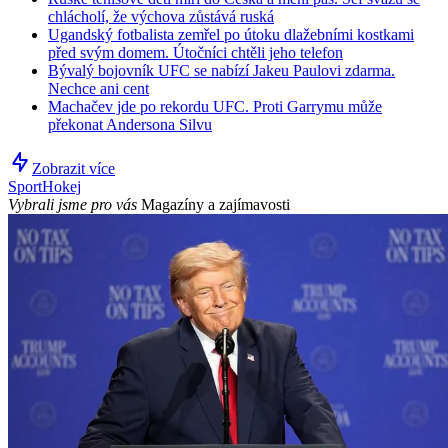
chlácholí, že výchova zůstává ruská
Ugandský fotbalista zemřel po útoku dlažebními kostkami
před svým domem. Útočníci chtěli jeho telefon
Bývalý bojovník UFC se nabízí Jakeu Paulovi zdarma.
Nechce ani cent
Machačev jde po rekordu UFC. Proti Garrymu může
překonat Andersona Silvu
Zobrazit více
Sport
Hokej
Vybrali jsme pro vás
Magazíny a zajímavosti