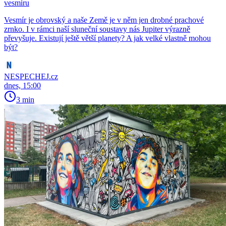
vesmíru
Vesmír je obrovský a naše Země je v něm jen drobné prachové
zrnko. I v rámci naší sluneční soustavy nás Jupiter výrazně
převyšuje. Existují ještě větší planety? A jak velké vlastně mohou
být?
NESPECHEJ.cz
dnes, 15:00
3 min