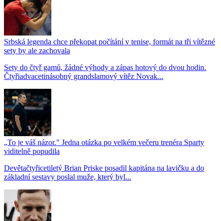
Srbská legenda chce překopat počítání v tenise, formát na tři vítězné
sety by ale zachovala
Sety do čtyř gamů, žádné výhody a zápas hotový do dvou hodin.
Čtyřiadvacetinásobný grandslamový vítěz Novak...
„To je váš názor." Jedna otázka po velkém večeru trenéra Sparty
viditelně popudila
Devětačtyřicetiletý Brian Priske posadil kapitána na lavičku a do
základní sestavy poslal muže, který byl...