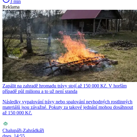
3 min
Reklama
Zapálit na zahradě hromadu trávy stojí až 150 000 Kč. V horším
případě půl milionu a to už není sranda
Následky vypalování trávy nebo spalování nevhodných rostlinných
materiálů jsou závažné. Pokuty za takové jednání mohou dosáhnout
až 150 000 Kč.
Chalupáři-Zahrádkáři
dnes, 14:55