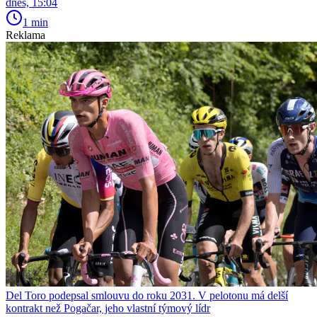
dnes, 15:04
1 min
Reklama
Del Toro podepsal smlouvu do roku 2031. V pelotonu má delší
kontrakt než Pogačar, jeho vlastní týmový lídr