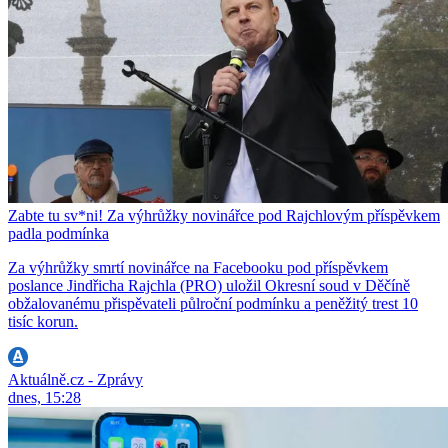
Zabte tu sv*ni! Za výhrůžky novinářce pod Rajchlovým příspěvkem
padla podmínka
Za výhrůžky smrtí novinářce na Facebooku pod příspěvkem
poslance Jindřicha Rajchla (PRO) uložil Okresní soud v Děčíně
obžalovanému přispěvateli půlroční podmínku a peněžitý trest 10
tisíc korun.
Aktuálně.cz - Zprávy
dnes, 15:28