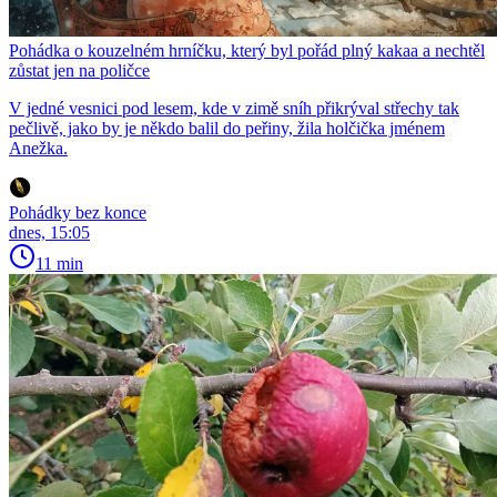
Pohádka o kouzelném hrníčku, který byl pořád plný kakaa a nechtěl
zůstat jen na poličce
V jedné vesnici pod lesem, kde v zimě sníh přikrýval střechy tak
pečlivě, jako by je někdo balil do peřiny, žila holčička jménem
Anežka.
Pohádky bez konce
dnes, 15:05
11 min