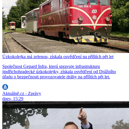
Úzkokolejka má zelenou, získala osvědčení na příštích pět let
Společnost Gepard Infra, která spravuje infrastrukturu
jindřichohradecké úzkokolejky, získala osvědčení od Drážního
úřadu o bezpečnosti provozovatele dráhy na příštích pět let.
Aktuálně.cz - Zprávy
dnes, 15:29