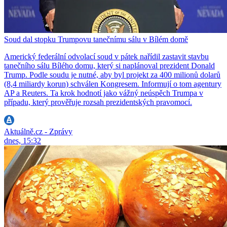
Soud dal stopku Trumpovu tanečnímu sálu v Bílém domě
Americký federální odvolací soud v pátek nařídil zastavit stavbu
tanečního sálu Bílého domu, který si naplánoval prezident Donald
Trump. Podle soudu je nutné, aby byl projekt za 400 milionů dolarů
(8,4 miliardy korun) schválen Kongresem. Informují o tom agentury
AP a Reuters. Ta krok hodnotí jako vážný neúspěch Trumpa v
případu, který prověřuje rozsah prezidentských pravomocí.
Aktuálně.cz - Zprávy
dnes, 15:32