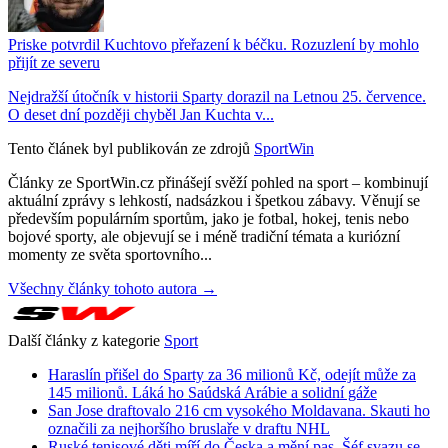
Priske potvrdil Kuchtovo přeřazení k béčku. Rozuzlení by mohlo
přijít ze severu
Nejdražší útočník v historii Sparty dorazil na Letnou 25. července.
O deset dní později chyběl Jan Kuchta v...
Tento článek byl publikován ze zdrojů
SportWin
Články ze SportWin.cz přinášejí svěží pohled na sport – kombinují
aktuální zprávy s lehkostí, nadsázkou i špetkou zábavy. Věnují se
především populárním sportům, jako je fotbal, hokej, tenis nebo
bojové sporty, ale objevují se i méně tradiční témata a kuriózní
momenty ze světa sportovního...
Všechny články tohoto autora →
Další články z kategorie
Sport
Haraslín přišel do Sparty za 36 milionů Kč, odejít může za
145 milionů. Láká ho Saúdská Arábie a solidní gáže
San Jose draftovalo 216 cm vysokého Moldavana. Skauti ho
označili za nejhoršího bruslaře v draftu NHL
Ruské tenisové děti míří do Česka a mění pas. Šéf svazu se