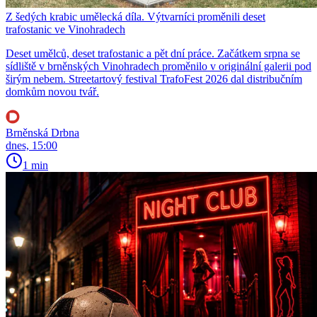
Z šedých krabic umělecká díla. Výtvarníci proměnili deset
trafostanic ve Vinohradech
Deset umělců, deset trafostanic a pět dní práce. Začátkem srpna se
sídliště v brněnských Vinohradech proměnilo v originální galerii pod
širým nebem. Streetartový festival TrafoFest 2026 dal distribučním
domkům novou tvář.
Brněnská Drbna
dnes, 15:00
1 min