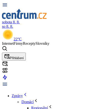
sobota 8. 8.
so 8. 8.
22°C
Internet
Firmy
Recepty
Slovníky
Přihlášení
Zprávy
Domácí
Regionální