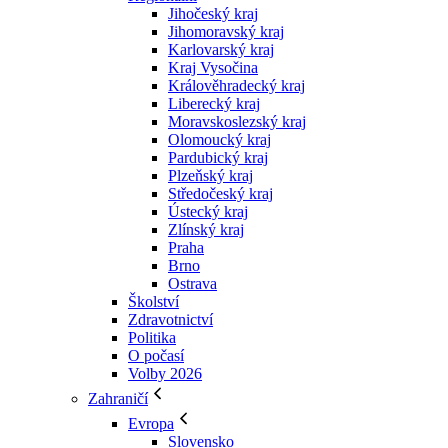
Jihočeský kraj
Jihomoravský kraj
Karlovarský kraj
Kraj Vysočina
Králověhradecký kraj
Liberecký kraj
Moravskoslezský kraj
Olomoucký kraj
Pardubický kraj
Plzeňský kraj
Středočeský kraj
Ústecký kraj
Zlínský kraj
Praha
Brno
Ostrava
Školství
Zdravotnictví
Politika
O počasí
Volby 2026
Zahraničí
Evropa
Slovensko