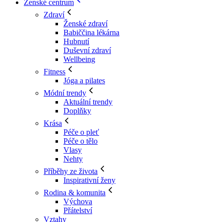
Ženské centrum
Zdraví
Ženské zdraví
Babiččina lékárna
Hubnutí
Duševní zdraví
Wellbeing
Fitness
Jóga a pilates
Módní trendy
Aktuální trendy
Doplňky
Krása
Péče o pleť
Péče o tělo
Vlasy
Nehty
Příběhy ze života
Inspirativní ženy
Rodina & komunita
Výchova
Přátelství
Vztahy