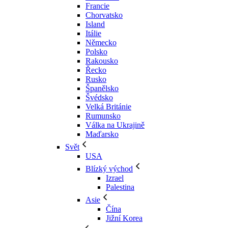
Francie
Chorvatsko
Island
Itálie
Německo
Polsko
Rakousko
Řecko
Rusko
Španělsko
Švédsko
Velká Británie
Rumunsko
Válka na Ukrajině
Maďarsko
Svět
USA
Blízký východ
Izrael
Palestina
Asie
Čína
Jižní Korea