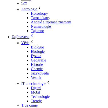
Sex
Astrologie
Horoskopy
Tarot a karty
Andělé a tajemná znamení
Numerologie
Tajemno
Zajímavosti
Věda
Biologie
Ekologie
Fyzika
Geografie
Historie
Chemie
Jazykověda
Vesmír
IT a technologie
Digital
Mobil
Technologie
Trendy
True crime