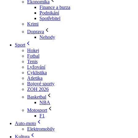
Ekonomika
Finance a burza
Podnikání
Spotřebitel
Krimi
Doprava
Nehody
Sport
Hokej
Fotbal
Tenis
Lyžování
Cyklistika
Atletika
Bojové sporty
ZOH 2026
Basketbal
NBA
Motosport
F1
Auto-moto
Elektromobily
Kultura