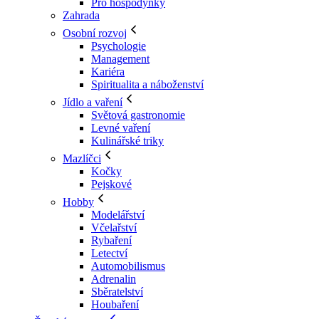
Pro hospodyňky
Zahrada
Osobní rozvoj
Psychologie
Management
Kariéra
Spiritualita a náboženství
Jídlo a vaření
Světová gastronomie
Levné vaření
Kulinářské triky
Mazlíčci
Kočky
Pejskové
Hobby
Modelářství
Včelařství
Rybaření
Letectví
Automobilismus
Adrenalin
Sběratelství
Houbaření