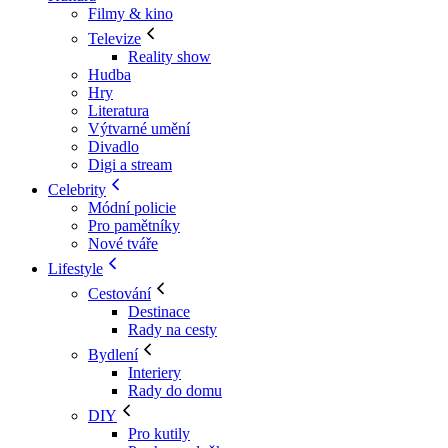
Filmy & kino
Televize
Reality show
Hudba
Hry
Literatura
Výtvarné umění
Divadlo
Digi a stream
Celebrity
Módní policie
Pro pamětníky
Nové tváře
Lifestyle
Cestování
Destinace
Rady na cesty
Bydlení
Interiery
Rady do domu
DIY
Pro kutily