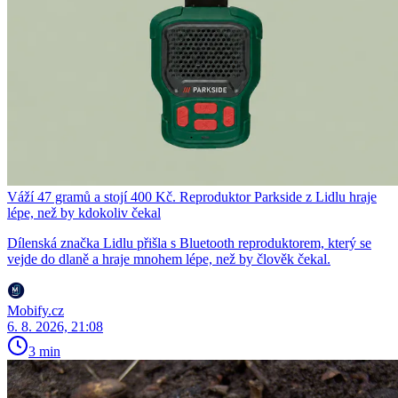
Váží 47 gramů a stojí 400 Kč. Reproduktor Parkside z Lidlu hraje
lépe, než by kdokoliv čekal
Dílenská značka Lidlu přišla s Bluetooth reproduktorem, který se
vejde do dlaně a hraje mnohem lépe, než by člověk čekal.
Mobify.cz
6. 8. 2026, 21:08
3 min