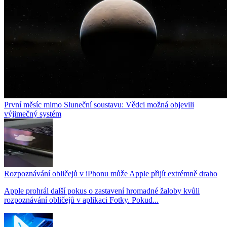
První měsíc mimo Sluneční soustavu: Vědci možná objevili
výjimečný systém
Rozpoznávání obličejů v iPhonu může Apple přijít extrémně draho
Apple prohrál další pokus o zastavení hromadné žaloby kvůli
rozpoznávání obličejů v aplikaci Fotky. Pokud...