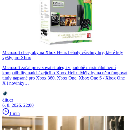
Microsoft chce, aby na Xbox Helix běhaly všechny hry, které kdy
vyšly pro Xbox
Microsoft začal prosazovat strategii v podobě maximální herní
kompatibility nadcházejícího Xbox Helix. Měly by na něm fungovat
tituly napsané pro Xbox 360, Xbox One, Xbox One S / Xbox One
X i novinky…
diit.cz
6. 8. 2026, 22:00
1 min