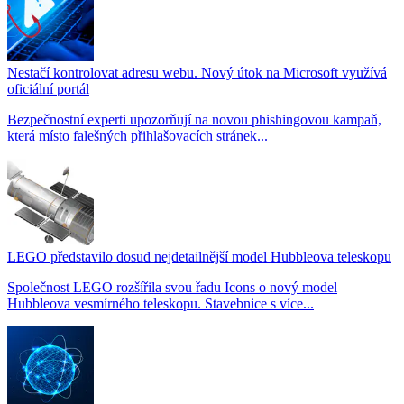
Nestačí kontrolovat adresu webu. Nový útok na Microsoft využívá
oficiální portál
Bezpečnostní experti upozorňují na novou phishingovou kampaň,
která místo falešných přihlašovacích stránek...
LEGO představilo dosud nejdetailnější model Hubbleova teleskopu
Společnost LEGO rozšířila svou řadu Icons o nový model
Hubbleova vesmírného teleskopu. Stavebnice s více...