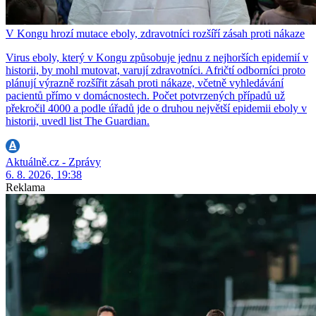
V Kongu hrozí mutace eboly, zdravotníci rozšíří zásah proti nákaze
Virus eboly, který v Kongu způsobuje jednu z nejhorších epidemií v
historii, by mohl mutovat, varují zdravotníci. Afričtí odborníci proto
plánují výrazně rozšířit zásah proti nákaze, včetně vyhledávání
pacientů přímo v domácnostech. Počet potvrzených případů už
překročil 4000 a podle úřadů jde o druhou největší epidemii eboly v
historii, uvedl list The Guardian.
Aktuálně.cz - Zprávy
6. 8. 2026, 19:38
Reklama