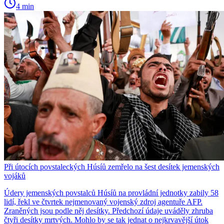
4 min
Při útocích povstaleckých Húsíů zemřelo na šest desítek jemenských
vojáků
Údery jemenských povstalců Húsíů na provládní jednotky zabily 58
lidí, řekl ve čtvrtek nejmenovaný vojenský zdroj agentuře AFP.
Zraněných jsou podle něj desítky. Předchozí údaje uváděly zhruba
čtyři desítky mrtvých. Mohlo by se tak jednat o nejkrvavější útok