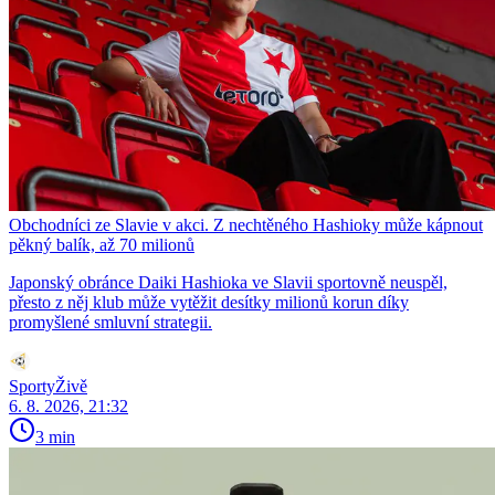
Obchodníci ze Slavie v akci. Z nechtěného Hashioky může kápnout
pěkný balík, až 70 milionů
Japonský obránce Daiki Hashioka ve Slavii sportovně neuspěl,
přesto z něj klub může vytěžit desítky milionů korun díky
promyšlené smluvní strategii.
SportyŽivě
6. 8. 2026, 21:32
3 min