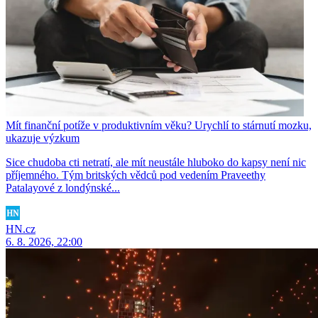
Mít finanční potíže v produktivním věku? Urychlí to stárnutí mozku,
ukazuje výzkum
Sice chudoba cti netratí, ale mít neustále hluboko do kapsy není nic
příjemného. Tým britských vědců pod vedením Praveethy
Patalayové z londýnské...
HN.cz
6. 8. 2026, 22:00