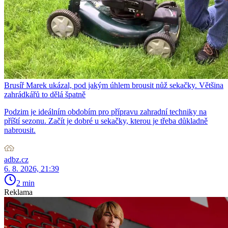
Brusíř Marek ukázal, pod jakým úhlem brousit nůž sekačky. Většina
zahrádkářů to dělá špatně
Podzim je ideálním obdobím pro přípravu zahradní techniky na
příští sezonu. Začít je dobré u sekačky, kterou je třeba důkladně
nabrousit.
adbz.cz
6. 8. 2026, 21:39
2 min
Reklama