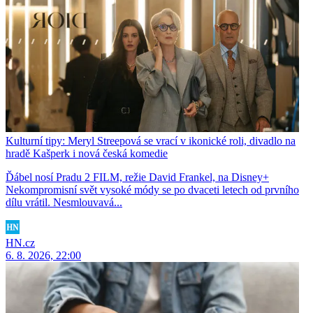
Kulturní tipy: Meryl Streepová se vrací v ikonické roli, divadlo na
hradě Kašperk i nová česká komedie
Ďábel nosí Pradu 2 FILM, režie David Frankel, na Disney+
Nekompromisní svět vysoké módy se po dvaceti letech od prvního
dílu vrátil. Nesmlouvavá...
HN.cz
6. 8. 2026, 22:00