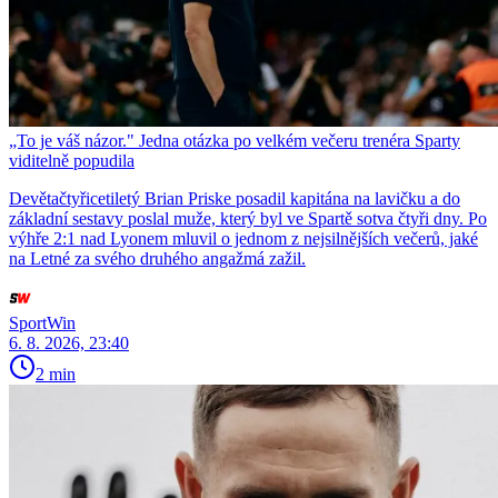
„To je váš názor." Jedna otázka po velkém večeru trenéra Sparty
viditelně popudila
Devětačtyřicetiletý Brian Priske posadil kapitána na lavičku a do
základní sestavy poslal muže, který byl ve Spartě sotva čtyři dny. Po
výhře 2:1 nad Lyonem mluvil o jednom z nejsilnějších večerů, jaké
na Letné za svého druhého angažmá zažil.
SportWin
6. 8. 2026, 23:40
2 min