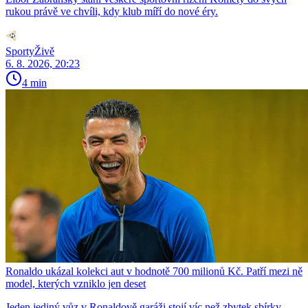
rukou právě ve chvíli, kdy klub míří do nové éry.
SportyŽivě
6. 8. 2026, 20:23
4 min
Ronaldo ukázal kolekci aut v hodnotě 700 milionů Kč. Patří mezi ně
model, kterých vzniklo jen deset
Jeden jediný vůz v Ronaldově garáži stojí víc než zbytek sbírky