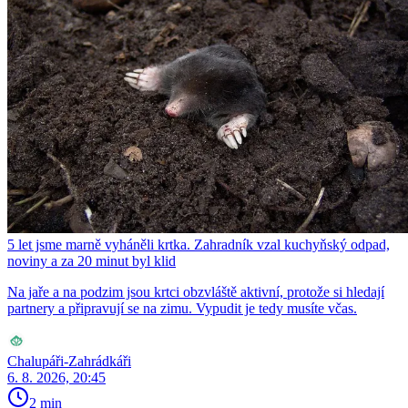
5 let jsme marně vyháněli krtka. Zahradník vzal kuchyňský odpad,
noviny a za 20 minut byl klid
Na jaře a na podzim jsou krtci obzvláště aktivní, protože si hledají
partnery a připravují se na zimu. Vypudit je tedy musíte včas.
Chalupáři-Zahrádkáři
6. 8. 2026, 20:45
2 min