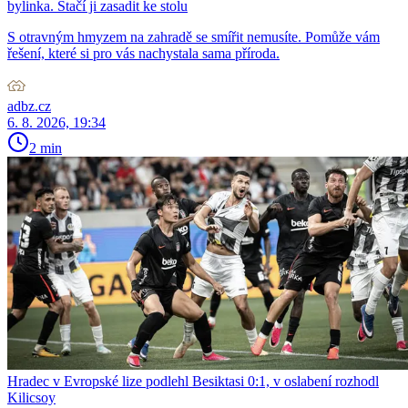
bylinka. Stačí ji zasadit ke stolu
S otravným hmyzem na zahradě se smířit nemusíte. Pomůže vám
řešení, které si pro vás nachystala sama příroda.
adbz.cz
6. 8. 2026, 19:34
2 min
Hradec v Evropské lize podlehl Besiktasi 0:1, v oslabení rozhodl
Kilicsoy