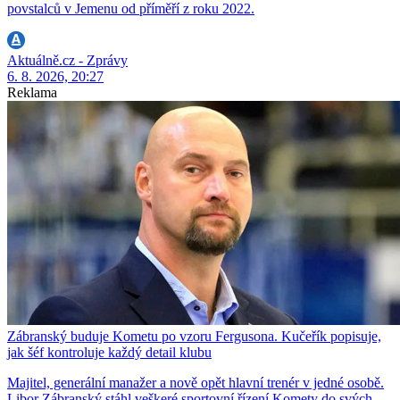
povstalců v Jemenu od příměří z roku 2022.
Aktuálně.cz - Zprávy
6. 8. 2026, 20:27
Reklama
Zábranský buduje Kometu po vzoru Fergusona. Kučeřík popisuje,
jak šéf kontroluje každý detail klubu
Majitel, generální manažer a nově opět hlavní trenér v jedné osobě.
Libor Zábranský stáhl veškeré sportovní řízení Komety do svých