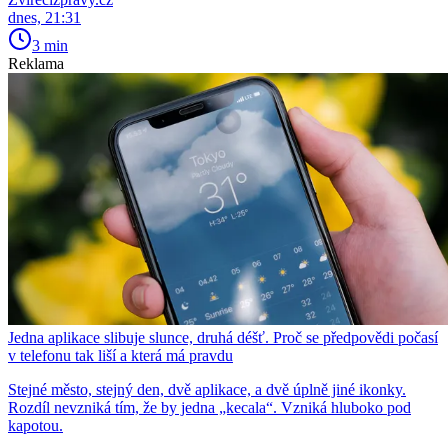
dnes, 21:31
3 min
Reklama
Jedna aplikace slibuje slunce, druhá déšť. Proč se předpovědi počasí
v telefonu tak liší a která má pravdu
Stejné město, stejný den, dvě aplikace, a dvě úplně jiné ikonky.
Rozdíl nevzniká tím, že by jedna „kecala“. Vzniká hluboko pod
kapotou.