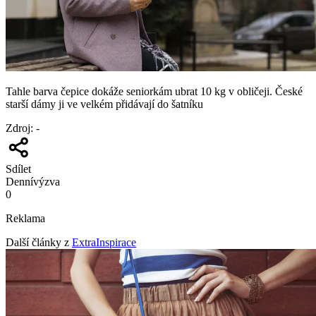
Tahle barva čepice dokáže seniorkám ubrat 10 kg v obličeji. České
starší dámy ji ve velkém přidávají do šatníku
Zdroj
:
-
Sdílet
Denní
výzva
0
Reklama
Další články z
ExtraInspirace