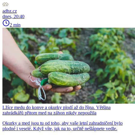
adbz.cz
dnes, 20:40
2 min
Lžíce medu do konve a okurky plodí až do října. Většina
zahrádkářů přitom med na záhon nikdy nepoužila
Okurky a med jsou tu od toho, aby vaše letní zahradničení bylo
plodné i veselé. Když víte, jak na to, určitě nešlápnete vedle.