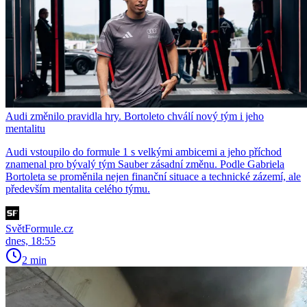
Audi změnilo pravidla hry. Bortoleto chválí nový tým i jeho
mentalitu
Audi vstoupilo do formule 1 s velkými ambicemi a jeho příchod
znamenal pro bývalý tým Sauber zásadní změnu. Podle Gabriela
Bortoleta se proměnila nejen finanční situace a technické zázemí, ale
především mentalita celého týmu.
SvětFormule.cz
dnes, 18:55
2 min