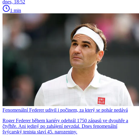
dnes, 18:52
1 min
Fenomenální Federer udivil i počinem, za který se pohár nedává
Roger Federer během kariéry odehrál 1750 zápasů ve dvouhře a
čtyřhře. Ani jediný po zahájení nevzdal. Dnes fenomenální
švýcarský tenista slaví 45. narozeniny.