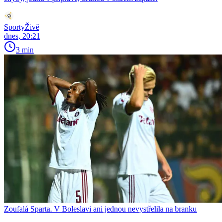
SportyŽivě
dnes, 20:21
3 min
Zoufalá Sparta. V Boleslavi ani jednou nevystřelila na branku