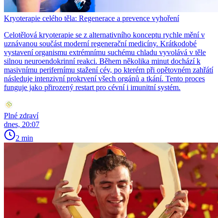
Kryoterapie celého těla: Regenerace a prevence vyhoření
Celotělová kryoterapie se z alternativního konceptu rychle mění v
uznávanou součást moderní regenerační medicíny. Krátkodobé
vystavení organismu extrémnímu suchému chladu vyvolává v těle
silnou neuroendokrinní reakci. Během několika minut dochází k
masivnímu perifernímu stažení cév, po kterém při opětovném zahřátí
následuje intenzivní prokrvení všech orgánů a tkání. Tento proces
funguje jako přirozený restart pro cévní i imunitní systém.
Plné zdraví
dnes, 20:07
2 min