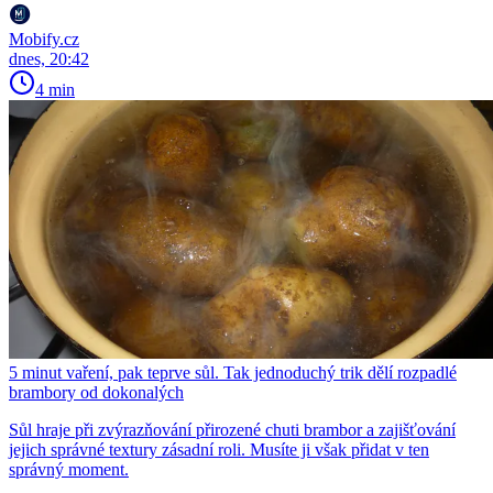
Mobify.cz
dnes, 20:42
4 min
5 minut vaření, pak teprve sůl. Tak jednoduchý trik dělí rozpadlé
brambory od dokonalých
Sůl hraje při zvýrazňování přirozené chuti brambor a zajišťování
jejich správné textury zásadní roli. Musíte ji však přidat v ten
správný moment.