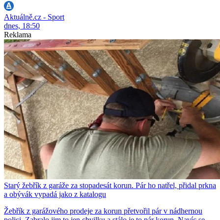
Aktuálně.cz - Sport
dnes, 18:50
Reklama
Starý žebřík z garáže za stopadesát korun. Pár ho natřel, přidal prkna
a obývák vypadá jako z katalogu
Žebřík z garážového prodeje za korun přetvořil pár v nádhernou
polici. Zabralo jim to jen chvilku a stálo je to pár korun. Navíc se