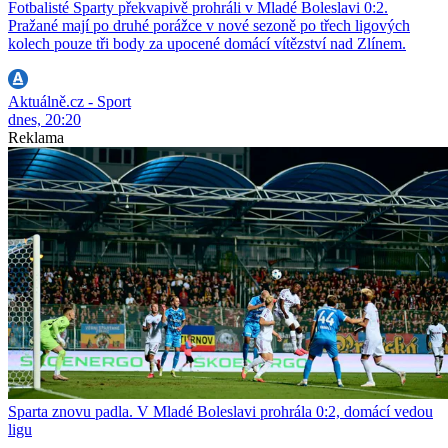
Fotbalisté Sparty překvapivě prohráli v Mladé Boleslavi 0:2.
Pražané mají po druhé porážce v nové sezoně po třech ligových
kolech pouze tři body za upocené domácí vítězství nad Zlínem.
Aktuálně.cz - Sport
dnes, 20:20
Reklama
Sparta znovu padla. V Mladé Boleslavi prohrála 0:2, domácí vedou
ligu