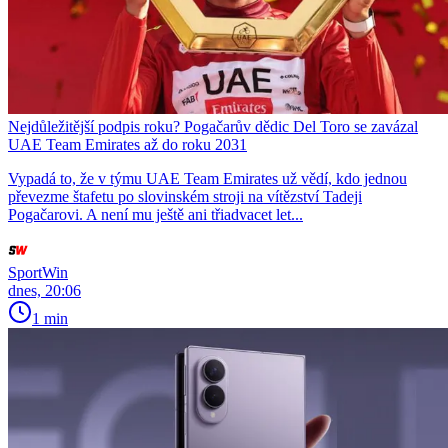
Nejdůležitější podpis roku? Pogačarův dědic Del Toro se zavázal
UAE Team Emirates až do roku 2031
Vypadá to, že v týmu UAE Team Emirates už vědí, kdo jednou
převezme štafetu po slovinském stroji na vítězství Tadeji
Pogačarovi. A není mu ještě ani třiadvacet let...
SportWin
dnes, 20:06
1 min