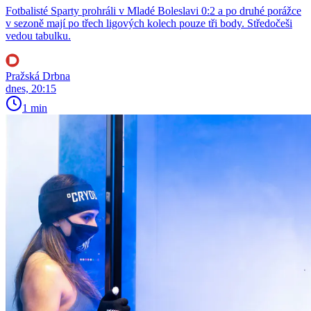
Fotbalisté Sparty prohráli v Mladé Boleslavi 0:2 a po druhé porážce
v sezoně mají po třech ligových kolech pouze tři body. Středočeši
vedou tabulku.
Pražská Drbna
dnes, 20:15
1 min