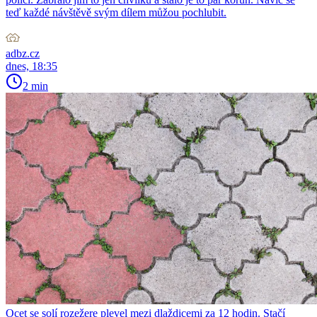
teď každé návštěvě svým dílem můžou pochlubit.
adbz.cz
dnes, 18:35
2 min
Ocet se solí rozežere plevel mezi dlaždicemi za 12 hodin. Stačí