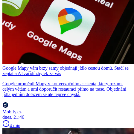
Google Mapy vám brzy samy objednají jídlo cestou domů. Stačí se
zeptat a AI zařídí zbytek za vás
Google proměnil Mapy v konverzačního asistenta, který rozumí
celým větám a umí doporučit restauraci přímo na trase. Objednání
jídla jedním dotazem se ale teprve chystá.
Mobify.cz
dnes, 21:46
4 min