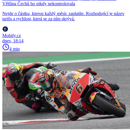
Většina Čechů ho nikdy nekontrolovala
Nejde o částku, kterou každý měsíc zaplatíte. Rozhodující je název
tarifu a rychlost, která se za ním skrývá.
Mobify.cz
dnes, 18:14
4 min