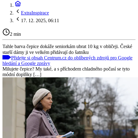
ExtraInspirace
17. 12. 2025, 06:11
2 min
Tahle barva čepice dokáže seniorkám ubrat 10 kg v obličeji. České
starší dámy ji ve velkém přidávají do šatníku
Přidejte si obsah Centrum.cz do oblíbených zdrojů pro Google
hledání a Google zprávy
Milujete čepice? My také, a s příchodem chladného počasí se tyto
módní doplňky […]