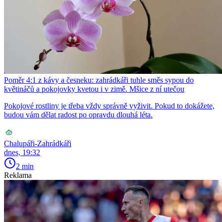
Poměr 4:1 z kávy a česneku: zahrádkáři tuhle směs sypou do
květináčů a pokojovky kvetou i v zimě. Mšice z ní utečou
Pokojové rostliny je třeba vždy správně vyživit. Pokud to dokážete,
budou vám dělat radost po opravdu dlouhá léta.
Chalupáři-Zahrádkáři
dnes, 19:32
2 min
Reklama