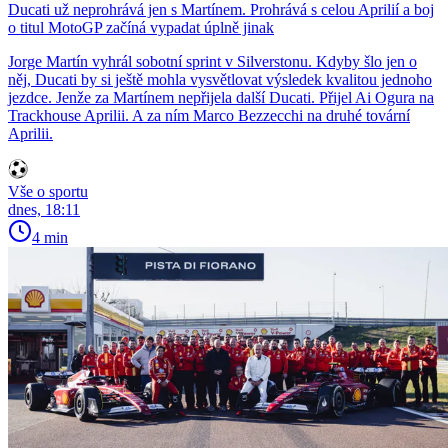
Ducati už neprohrává jen s Martínem. Prohrává s celou Aprilií a boj
o titul MotoGP začíná vypadat úplně jinak
Jorge Martín vyhrál sobotní sprint v Silverstonu. Kdyby šlo jen o
něj, Ducati by si ještě mohla vysvětlovat výsledek kvalitou jednoho
jezdce. Jenže za Martínem nepřijela další Ducati. Přijel Ai Ogura na
Trackhouse Aprilii. A za ním Marco Bezzecchi na druhé tovární
Aprilii.
Vše o sportu
dnes, 18:11
4 min