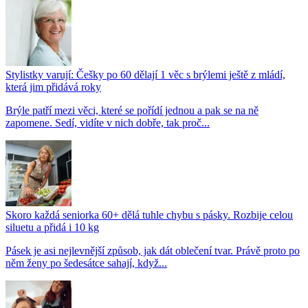
Stylistky varují: Češky po 60 dělají 1 věc s brýlemi ještě z mládí,
která jim přidává roky
Brýle patří mezi věci, které se pořídí jednou a pak se na ně
zapomene. Sedí, vidíte v nich dobře, tak proč...
Skoro každá seniorka 60+ dělá tuhle chybu s pásky. Rozbije celou
siluetu a přidá i 10 kg
Pásek je asi nejlevnější způsob, jak dát oblečení tvar. Právě proto po
něm ženy po šedesátce sahají, když...