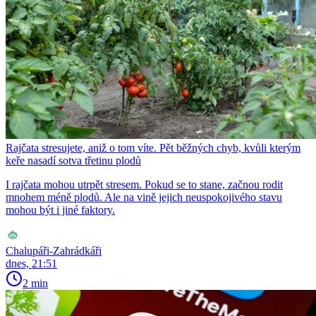
Rajčata stresujete, aniž o tom víte. Pět běžných chyb, kvůli kterým
keře nasadí sotva třetinu plodů
I rajčata mohou utrpět stresem. Pokud se to stane, začnou rodit
mnohem méně plodů. Ale na vině jejich neuspokojivého stavu
mohou být i jiné faktory.
Chalupáři-Zahrádkáři
dnes, 21:51
2 min