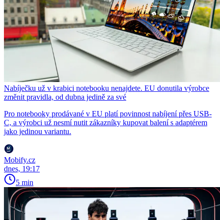
Nabíječku už v krabici notebooku nenajdete. EU donutila výrobce
změnit pravidla, od dubna jedině za své
Pro notebooky prodávané v EU platí povinnost nabíjení přes USB-
C, a výrobci už nesmí nutit zákazníky kupovat balení s adaptérem
jako jedinou variantu.
Mobify.cz
dnes, 19:17
5 min