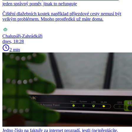
jeden správný poměr, jinak to nefunguje
Čištění dlažebních kostek například příjezdové cesty nemusí být
velkým problémem. Mnoho prostředků už máte doma.
Chalupáři-Zahrádkáři
dnes, 18:28
2 min
Jedno číslo na faktuře za internet prozradí, jestli (ne)přeplácíte.