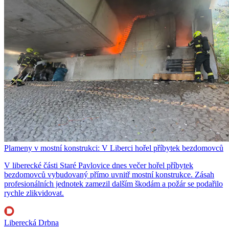
Plameny v mostní konstrukci: V Liberci hořel příbytek bezdomovců
V liberecké části Staré Pavlovice dnes večer hořel příbytek
bezdomovců vybudovaný přímo uvnitř mostní konstrukce. Zásah
profesionálních jednotek zamezil dalším škodám a požár se podařilo
rychle zlikvidovat.
Liberecká Drbna