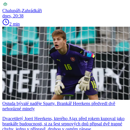
Chalupáři-Zahrádkáři
dnes, 20:38
2 min
Ostuda bývalé naděje Sparty. Brankář Heerkens předvedl dvě
nehorázné minely
Dvacetiletý Joeri Heerkens, kterého Ajax před rokem kupoval jako
brankáře budoucnosti, si za šest srpnových dnů připsal dvě trapné
chyby, jednu v přípravě, druhou v ostrém zápase.