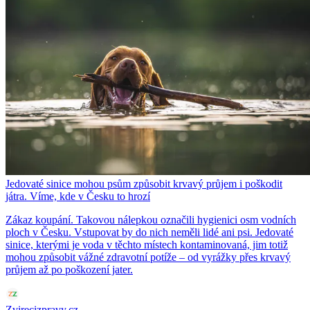
Jedovaté sinice mohou psům způsobit krvavý průjem i poškodit
játra. Víme, kde v Česku to hrozí
Zákaz koupání. Takovou nálepkou označili hygienici osm vodních
ploch v Česku. Vstupovat by do nich neměli lidé ani psi. Jedovaté
sinice, kterými je voda v těchto místech kontaminovaná, jim totiž
mohou způsobit vážné zdravotní potíže – od vyrážky přes krvavý
průjem až po poškození jater.
Zvirecizpravy.cz