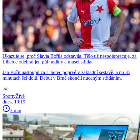
Ukazuje se, proč Slavia Bořila odstavila. Tělo už nespolupracuje, za
Liberec odehrál jen půl hodiny a musel střídat
Jan Bořil nastoupil za Liberec poprvé v základní sestavě, a po 35
minutách šel dolů. Debut v Brně skončil nuceným střídáním.
SportyŽivě
dnes, 19:19
3 min