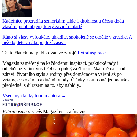
Kadeřnice prozradila seniorkám: tahle 1 drobnost u účesu dodá
vlasům po 60 objem, který zavidí i mladé
Ráno si vlasy vyfoukáte, uhladíte, spokojeně se otočíte v zrcadle. A
než dojdete z nákupu, leží zase...
Tento článek byl publikován ze zdrojů
ExtraInspirace
Magazín zaměřený na každodenní inspiraci, praktické rady i
odlehčené zajímavosti. Obsah pokrývá širokou škálu témat – od
zdraví, životního stylu a rodiny přes domácnost a vaření až po
vztahy, cestování a aktuální trendy. Články jsou psané jednoduše a
přehledně, s důrazem na to, aby nabídly...
Všechny články tohoto autora →
Vybrali jsme pro vás
Magazíny a zajímavosti