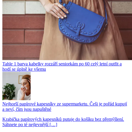
Tahle 1 barva kabelky rozzáří seniorkám po 60 celý letní outfit a
hodí se úplně ke všemu
Nejhorší papírové kapesníky ze supermarketu. Češi je pořád kupují
a neví, čím jsou napuštěné
Krabička papírových kapesníků putuje do košíku bez přemýšlení.
Sáhnete po té nejlevnější […]