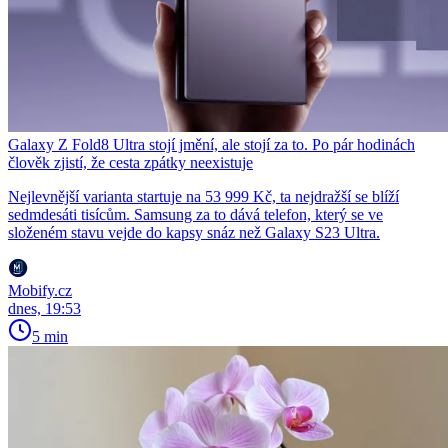
Galaxy Z Fold8 Ultra stojí jmění, ale stojí za to. Po pár hodinách
člověk zjistí, že cesta zpátky neexistuje
Nejlevnější varianta startuje na 53 999 Kč, ta nejdražší se blíží
sedmdesáti tisícům. Samsung za to dává telefon, který se ve
složeném stavu vejde do kapsy snáz než Galaxy S23 Ultra.
Mobify.cz
dnes, 19:53
5 min