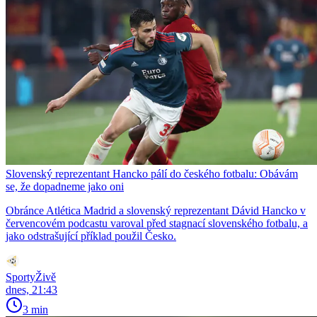
Slovenský reprezentant Hancko pálí do českého fotbalu: Obávám
se, že dopadneme jako oni
Obránce Atlética Madrid a slovenský reprezentant Dávid Hancko v
červencovém podcastu varoval před stagnací slovenského fotbalu, a
jako odstrašující příklad použil Česko.
SportyŽivě
dnes, 21:43
3 min