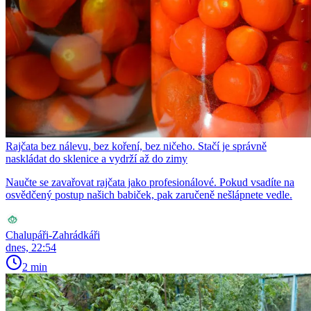
Rajčata bez nálevu, bez koření, bez ničeho. Stačí je správně
naskládat do sklenice a vydrží až do zimy
Naučte se zavařovat rajčata jako profesionálové. Pokud vsadíte na
osvědčený postup našich babiček, pak zaručeně nešlápnete vedle.
Chalupáři-Zahrádkáři
dnes, 22:54
2 min