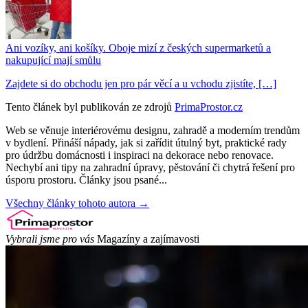
Ani vozíky, ani košíky. Oboje mizí z českých supermarketů a
nakupující mají smůlu
Zajdete si do obchodu jen pro pár věcí a u vchodu zjistíte, […]
Tento článek byl publikován ze zdrojů
PrimaProstor.cz
Web se věnuje interiérovému designu, zahradě a moderním trendům
v bydlení. Přináší nápady, jak si zařídit útulný byt, praktické rady
pro údržbu domácnosti i inspiraci na dekorace nebo renovace.
Nechybí ani tipy na zahradní úpravy, pěstování či chytrá řešení pro
úsporu prostoru. Články jsou psané...
Všechny články tohoto autora →
Vybrali jsme pro vás
Magazíny a zajímavosti