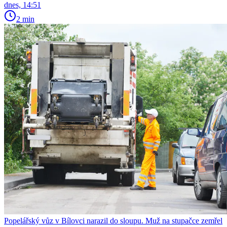
dnes, 14:51
2 min
Popelářský vůz v Bílovci narazil do sloupu. Muž na stupačce zemřel