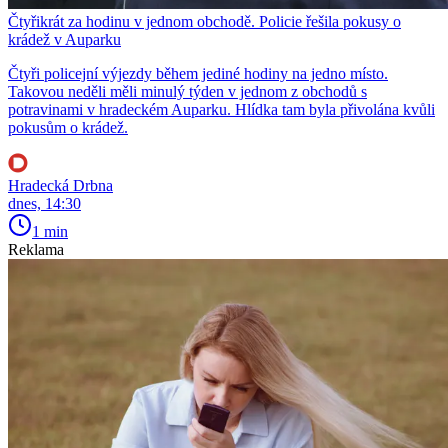
Čtyřikrát za hodinu v jednom obchodě. Policie řešila pokusy o
krádež v Auparku
Čtyři policejní výjezdy během jediné hodiny na jedno místo.
Takovou neděli měli minulý týden v jednom z obchodů s
potravinami v hradeckém Auparku. Hlídka tam byla přivolána kvůli
pokusům o krádež.
Hradecká Drbna
dnes, 14:30
1 min
Reklama