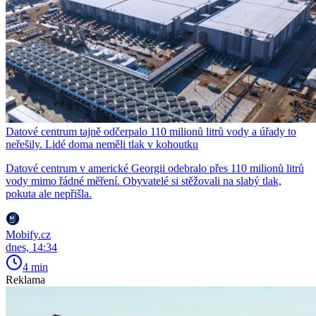
Datové centrum tajně odčerpalo 110 milionů litrů vody a úřady to
neřešily. Lidé doma neměli tlak v kohoutku
Datové centrum v americké Georgii odebralo přes 110 milionů litrů
vody mimo řádné měření. Obyvatelé si stěžovali na slabý tlak,
pokuta ale nepřišla.
Mobify.cz
dnes, 14:34
4 min
Reklama