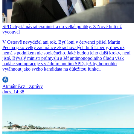
SPD chystá návrat exministra do velké politiky. Z Nové huti už
vycouval
V Ostravě nevydržel ani rok. Byť loni v červenci přišel Martin
Pecina jako velký zachránce zkrachovalých hutí Liberty, dnes už
nemá s podnikem nic společného. Jaké budou jeho další kroky, není
jisté. Bývalý ministr průmyslu a šéf antimonopolního úřadu však
nadále spolupracuje s vládním hnutím SPD, jež by ho mohlo
vytáhnout jako svého kandidáta na důležitou funkci.
Aktuálně.cz - Zprávy
dnes, 14:38