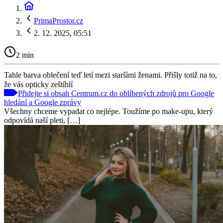
PrimaProstor.cz
2. 12. 2025, 05:51
2 min
Tahle barva oblečení teď letí mezi staršími ženami. Přišly totiž na to,
že vás opticky zeštíhlí
Přidejte si obsah Centrum.cz do oblíbených zdrojů pro Google
hledání a Google zprávy
Všechny chceme vypadat co nejlépe. Toužíme po make-upu, který
odpovídá naší pleti, […]