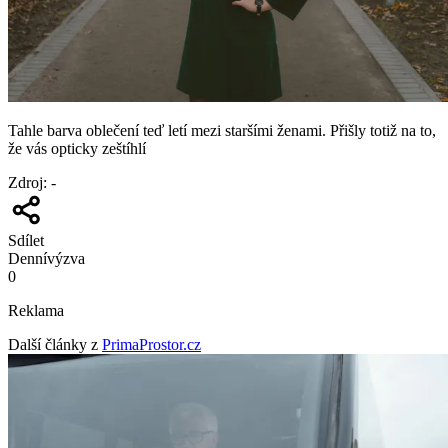
Tahle barva oblečení teď letí mezi staršími ženami. Přišly totiž na to,
že vás opticky zeštíhlí
Zdroj
:
-
Sdílet
Denní
výzva
0
Reklama
Další články z
PrimaProstor.cz