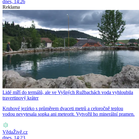
dnes, 14:26
Reklama
Lidé míří do termálů, ale ve Vyšných Ružbachách voda vyhloubila
travertinový kráter
Kruhové jezírko s průměrem dvaceti metrů a celoročně teplou
vodou nevytesala sopka ani meteorit. Vytvořil ho minerální pramen.
VědaŽivě.cz
dnes, 14:23