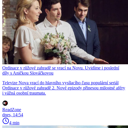
Ordinace v růžové zahradě se vrací na Novu. Uvidíme i poslední
díly s Aničkou Slováčkovou
Televize Nova vrací do hlavního vysílacího času populární seriál
Ordinace v růžové zahradě 2. Nové epizody přinesou milostné aféry
i vážná osobní traumata.
ReadZone
dnes, 14:54
4 min