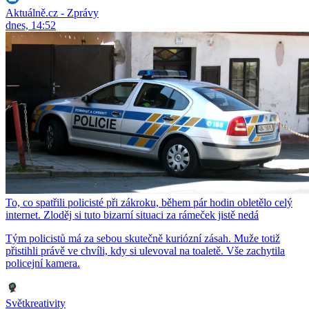
Aktuálně.cz - Zprávy
dnes, 14:52
To, co spatřili policisté při zákroku, během pár hodin obletělo celý
internet. Zloděj si tuto bizarní situaci za rámeček jistě nedá
Tým policistů má za sebou skutečně kuriózní zásah. Muže totiž
přistihli právě ve chvíli, kdy si ulevoval na toaletě. Vše zachytila
policejní kamera.
Světkreativity