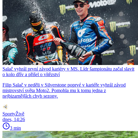
Salač vyhrál první závod kariéry v MS. Lídr šampionátu začal slavit
o kolo dřív a přišel o vítězství
Filip Salač v neděli v Silverstone poprvé v kariéře vyhrál závod
mistrovství světa Moto2. Pomohla mu k tomu jedna z
nejbizarnějších chyb sezony.
SportyŽivě
dnes, 14:26
3 min