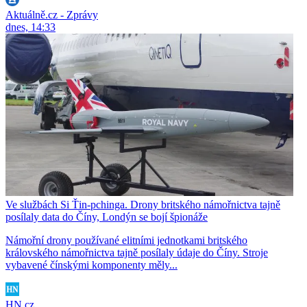
Aktuálně.cz - Zprávy
dnes, 14:33
Ve službách Si Ťin-pchinga. Drony britského námořnictva tajně
posílaly data do Číny, Londýn se bojí špionáže
Námořní drony používané elitními jednotkami britského
královského námořnictva tajně posílaly údaje do Číny. Stroje
vybavené čínskými komponenty měly...
HN.cz