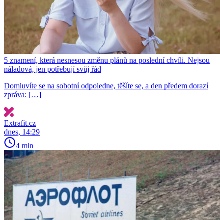
5 znamení, která nesnesou změnu plánů na poslední chvíli. Nejsou
náladová, jen potřebují svůj řád
Domluvíte se na sobotní odpoledne, těšíte se, a den předem dorazí
zpráva: […]
Extrafit.cz
dnes, 14:29
4 min