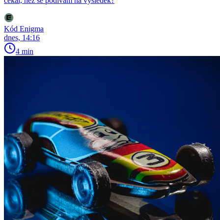
čekal, než se podívám na výsledek?
Kód Enigma
dnes, 14:16
4 min