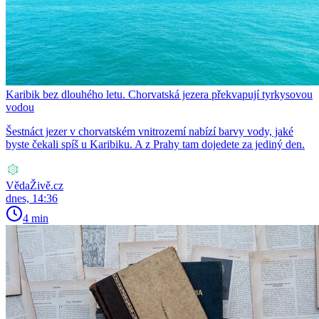
Karibik bez dlouhého letu. Chorvatská jezera překvapují tyrkysovou
vodou
Šestnáct jezer v chorvatském vnitrozemí nabízí barvy vody, jaké
byste čekali spíš u Karibiku. A z Prahy tam dojedete za jediný den.
VědaŽivě.cz
dnes, 14:36
4 min