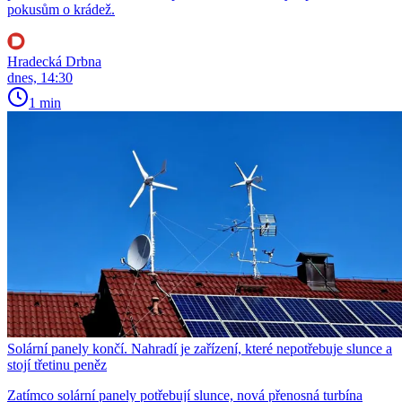
pokusům o krádež.
Hradecká Drbna
dnes, 14:30
1 min
Solární panely končí. Nahradí je zařízení, které nepotřebuje slunce a
stojí třetinu peněz
Zatímco solární panely potřebují slunce, nová přenosná turbína