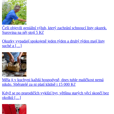
Češi objevili geniální výluh, který zachrání schnoucí listy okurek.
Surovina na něj stojí 5 Kč
Okurky vypadají spokojeně jeden týden a druhý týden mají listy
suché a […]
Měla ji v kuchyni každá hospodyně, dnes tuhle maličkost nemá
nikdo. Sběratelé za ni platí klidně i 15 000 Kč
Když se po prarodičích vyklízí byt, většina starých věcí skončí bez
okolků […]