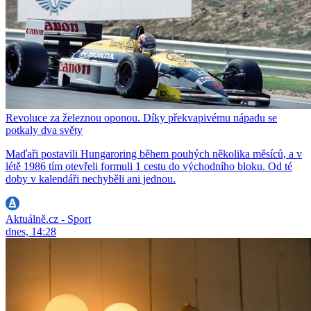
Revoluce za železnou oponou. Díky překvapivému nápadu se
potkaly dva světy
Maďaři postavili Hungaroring během pouhých několika měsíců, a v
létě 1986 tím otevřeli formuli 1 cestu do východního bloku. Od té
doby v kalendáři nechyběli ani jednou.
Aktuálně.cz - Sport
dnes, 14:28