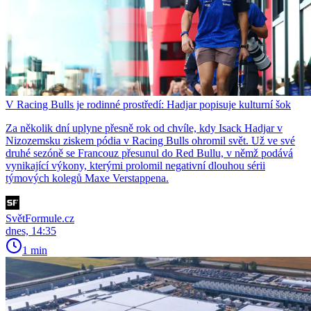
V Racing Bulls je rodinné prostředí: Hadjar popisuje kulturní šok
Za několik dní uplyne přesně rok od chvíle, kdy Isack Hadjar v
Nizozemsku ziskem pódia v Racing Bulls ohromil svět. Už ve své
druhé sezóně se Francouz přesunul do Red Bullu, v němž podává
vynikající výkony, kterými prolomil negativní dlouhou sérii
týmových kolegů Maxe Verstappena.
SvětFormule.cz
dnes, 14:35
1 min