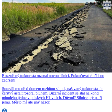
Rozzuřený traktorista rozoral novou silnici. Pokračovat chtěl i po
zadržení
Spravili mu před domem rozbitou silnici, naštvaný traktorista ale
čerstvý asfalt rozoral pluhem. Bizarní incident se stal na konci
minulého týdne v polských Hlavicích. Důvod? Silnice prý patří
jemu. Město má ale jiný názor.