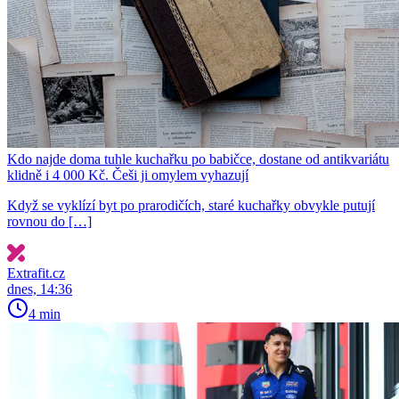
Kdo najde doma tuhle kuchařku po babičce, dostane od antikvariátu
klidně i 4 000 Kč. Češi ji omylem vyhazují
Když se vyklízí byt po prarodičích, staré kuchařky obvykle putují
rovnou do […]
Extrafit.cz
dnes, 14:36
4 min