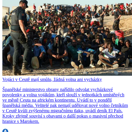
Vojáci v Ceutě mají smůlu, žádná volna ani vycházky
Španělské ministerstvo obrany nařídilo odvolat vycházkové
povolenky a volna vojákům, kteří slouží v jednotkách umístěných
ve městě Ceuta na africkém kontinentu. Uvádí to v pondělí
španělská média. Velitelé pak nemají udělovat nové volno četníkům
v Ceutě kvůli zvýšenému migračnímu tlaku, uvádí deník El País.
Kroky zřejmě souvisí s obavami o další pokus o masivní přechod
hranice s Marokem.