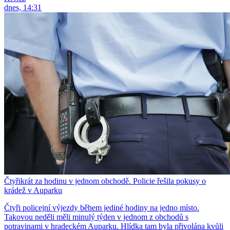
dnes, 14:31
Čtyřikrát za hodinu v jednom obchodě. Policie řešila pokusy o
krádež v Auparku
Čtyři policejní výjezdy během jediné hodiny na jedno místo.
Takovou neděli měli minulý týden v jednom z obchodů s
potravinami v hradeckém Auparku. Hlídka tam byla přivolána kvůli