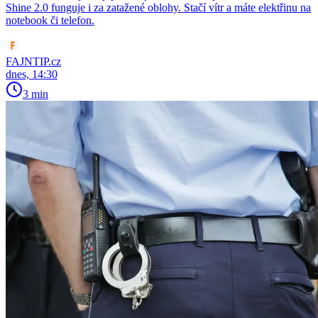
Shine 2.0 funguje i za zatažené oblohy. Stačí vítr a máte elektřinu na
notebook či telefon.
FAJNTIP.cz
dnes, 14:30
3 min