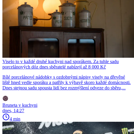
Viselo to v každé druhé kuchyni nad sporákem. Za tuhle sadu
porcelánových dóz dnes sběratelé nabízejí až 8 000 Kč
Bílé porcelánové nádobky s ozdobnými nápisy visely na dřevěné
liště hned vedle sporáku a patřily k výbavě skoro každé domácnosti.
Dnes stejnou sadu spousta lidí bez rozmýšlení odveze do sběru,...
Bruneta v kuchyni
dnes, 14:27
4 min