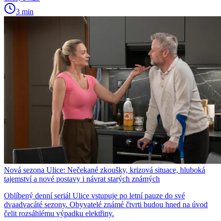
3 min
Nová sezona Ulice: Nečekané zkoušky, krizová situace, hluboká
tajemství a nové postavy i návrat starých známých
Oblíbený denní seriál Ulice vstupuje po letní pauze do své
dvaadvacáté sezony. Obyvatelé známé čtvrti budou hned na úvod
čelit rozsáhlému výpadku elektřiny.