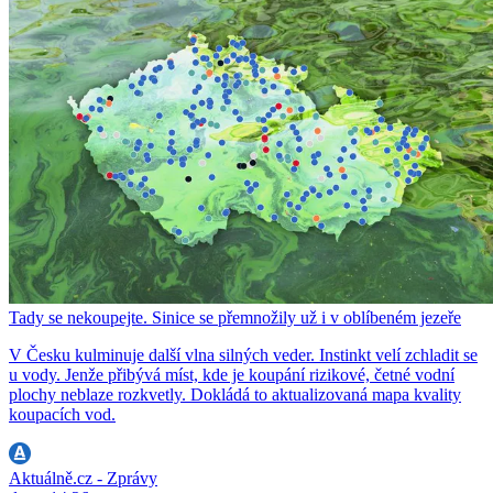
Tady se nekoupejte. Sinice se přemnožily už i v oblíbeném jezeře
V Česku kulminuje další vlna silných veder. Instinkt velí zchladit se
u vody. Jenže přibývá míst, kde je koupání rizikové, četné vodní
plochy neblaze rozkvetly. Dokládá to aktualizovaná mapa kvality
koupacích vod.
Aktuálně.cz - Zprávy