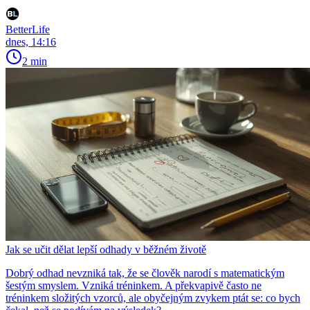
BetterLife
dnes, 14:16
2 min
Jak se učit dělat lepší odhady v běžném životě
Dobrý odhad nevzniká tak, že se člověk narodí s matematickým
šestým smyslem. Vzniká tréninkem. A překvapivě často ne
tréninkem složitých vzorců, ale obyčejným zvykem ptát se: co bych