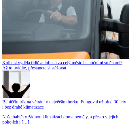
Kolik si vydělá řidič autobusu za celý měsíc i s nočními směnami?
Až to uvidíte, přestanete si stěžovat
Babiččin trik na větrání v největším horku. Fungoval už před 30 lety
i bez drahé klimatizace
Naše babičky žádnou klimatizaci doma neměly, a přesto v jejich
pokojích i […]