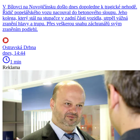
V Bílovci na Novojičínsku došlo dnes dopoledne k tragické nehodě.
Řidič popelářského vozu nacouval do betonového sloupu. Jeho
kolega, který stál na stupačce v zadní části vozidla, utrpěl vážná
zranění hlavy a trupu. Přes veškerou snahu záchranářů svým
zraněním podlehl.
Ostravská Drbna
dnes, 14:44
1 min
Reklama