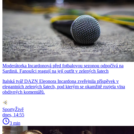
Moderátorka Incardonová před fotbalovou sezonou odpočívá na
Sardinii. Fanoušci reagují na její outfit v zelených šatech
Italská tvář DAZN Eleonora Incardona zveřejnila příspěvek v
elegantních zelených šatech, pod kterým se okamžitě rozjela vlna
obdivných komentářů.
SportyŽivě
dnes, 14:55
3 min