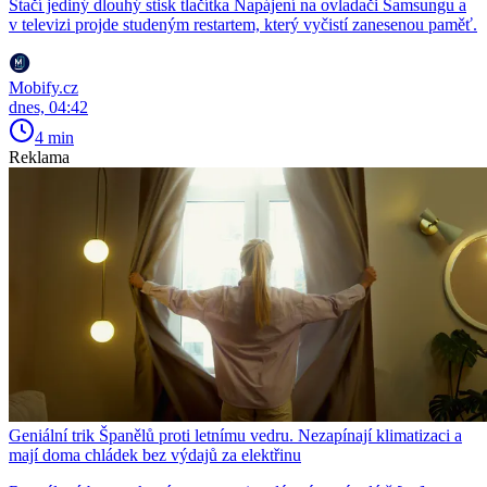
Stačí jediný dlouhý stisk tlačítka Napájení na ovladači Samsungu a
v televizi projde studeným restartem, který vyčistí zanesenou paměť.
Mobify.cz
dnes, 04:42
4 min
Reklama
Geniální trik Španělů proti letnímu vedru. Nezapínají klimatizaci a
mají doma chládek bez výdajů za elektřinu