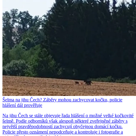
Šelma na jihu Čech? Záběry mohou zachycovat kočku, policie
hlášení dál prověřuje
Na jihu Čech se stále objevuje řada hlášení o možné velké kočkovité
šelmě. Podle odborníků však alespoň některé zveřejněné záběry s
největší pravděpodobností zachycují obyčejnou domácí kočku.
Policie přesto oznámení nepodceňuje a kontroluje i fotografie a