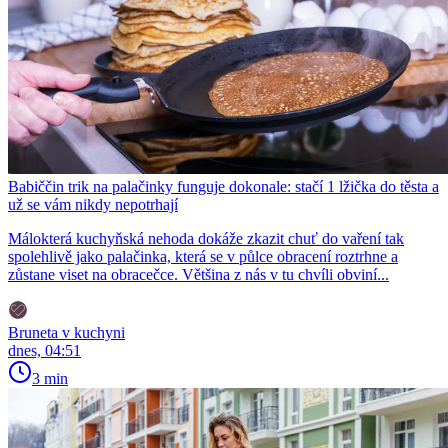
Babiččin trik na palačinky funguje dokonale: stačí 1 lžička do těsta a
už se vám nikdy nepotrhají
Málokterá kuchyňská nehoda dokáže zkazit chuť do vaření tak
spolehlivě jako palačinka, která se v půlce obracení roztrhne a
zůstane viset na obracečce. Většina z nás v tu chvíli obviní...
Bruneta v kuchyni
dnes, 04:51
3 min