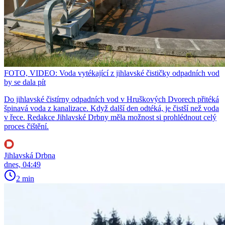
FOTO, VIDEO: Voda vytékající z jihlavské čističky odpadních vod
by se dala pít
Do jihlavské čistírny odpadních vod v Hruškových Dvorech přitéká
špinavá voda z kanalizace. Když další den odtéká, je čistší než voda
v řece. Redakce Jihlavské Drbny měla možnost si prohlédnout celý
proces čištění.
Jihlavská Drbna
dnes, 04:49
2 min