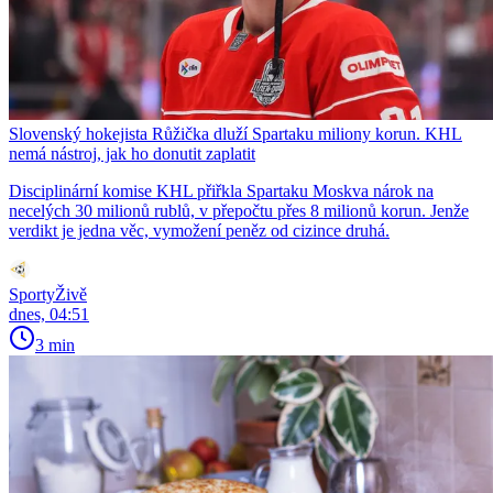
Slovenský hokejista Růžička dluží Spartaku miliony korun. KHL
nemá nástroj, jak ho donutit zaplatit
Disciplinární komise KHL přiřkla Spartaku Moskva nárok na
necelých 30 milionů rublů, v přepočtu přes 8 milionů korun. Jenže
verdikt je jedna věc, vymožení peněz od cizince druhá.
SportyŽivě
dnes, 04:51
3 min