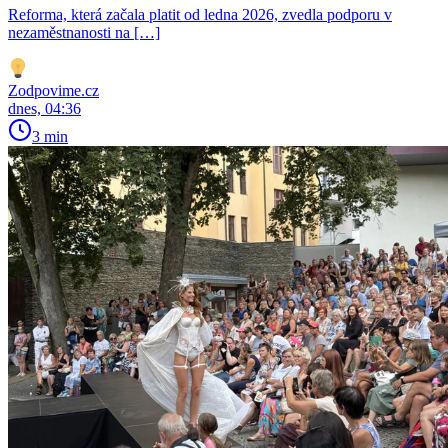
Reforma, která začala platit od ledna 2026, zvedla podporu v
nezaměstnanosti na […]
Zodpovime.cz
dnes, 04:36
3 min