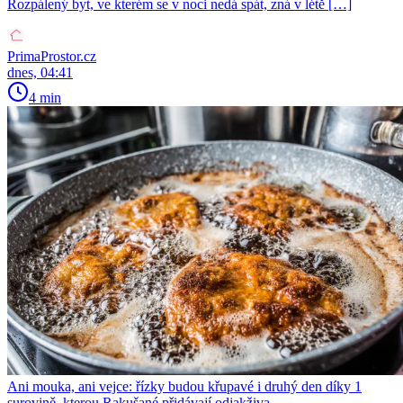
Rozpálený byt, ve kterém se v noci nedá spát, zná v létě […]
PrimaProstor.cz
dnes, 04:41
4 min
Ani mouka, ani vejce: řízky budou křupavé i druhý den díky 1
surovině, kterou Rakušané přidávají odjakživa