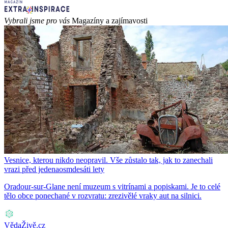
Vybrali jsme pro vás
Magazíny a zajímavosti
Vesnice, kterou nikdo neopravil. Vše zůstalo tak, jak to zanechali
vrazi před jedenaosmdesáti lety
Oradour-sur-Glane není muzeum s vitrínami a popiskami. Je to celé
tělo obce ponechané v rozvratu: zrezivělé vraky aut na silnici.
VědaŽivě.cz