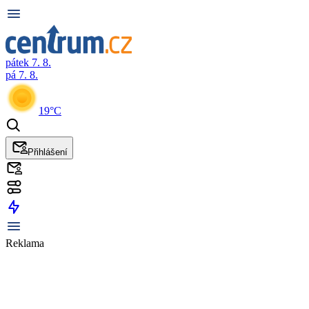
pátek 7. 8.
pá 7. 8.
19°C
Přihlášení
Reklama