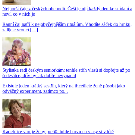
Nejhorší čaje z českých obchodů. Češi je pijí každý den ke snídaní a
neví, co v nich je
Ranní čaj patří k nejobyčejnějším rituálům. Vhodíte sáček do hrnku,
zalijete vroucí […]
Stylistka radí českým seniorkám: tenhle střih vlasů si dopřejte až po
šedesátce, dřív by tak dobře nevypadal
Existuje jeden krátký sestřih, který na třicetileté ženě působí jako
odvážný experiment, zatímco po...
Kadeřnice varuje ženy po 60: tuhle barvu na vlasy si v létě