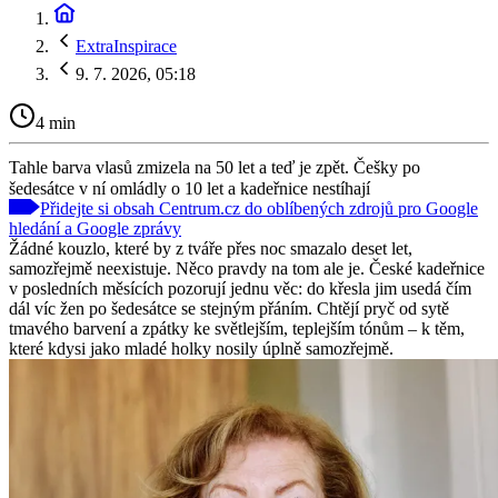
ExtraInspirace
9. 7. 2026, 05:18
4 min
Tahle barva vlasů zmizela na 50 let a teď je zpět. Češky po
šedesátce v ní omládly o 10 let a kadeřnice nestíhají
Přidejte si obsah Centrum.cz do oblíbených zdrojů pro Google
hledání a Google zprávy
Žádné kouzlo, které by z tváře přes noc smazalo deset let,
samozřejmě neexistuje. Něco pravdy na tom ale je. České kadeřnice
v posledních měsících pozorují jednu věc: do křesla jim usedá čím
dál víc žen po šedesátce se stejným přáním. Chtějí pryč od sytě
tmavého barvení a zpátky ke světlejším, teplejším tónům – k těm,
které kdysi jako mladé holky nosily úplně samozřejmě.