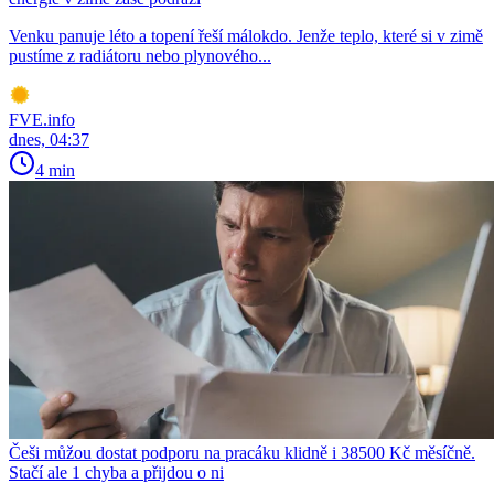
Venku panuje léto a topení řeší málokdo. Jenže teplo, které si v zimě
pustíme z radiátoru nebo plynového...
FVE.info
dnes, 04:37
4 min
Češi můžou dostat podporu na pracáku klidně i 38500 Kč měsíčně.
Stačí ale 1 chyba a přijdou o ni