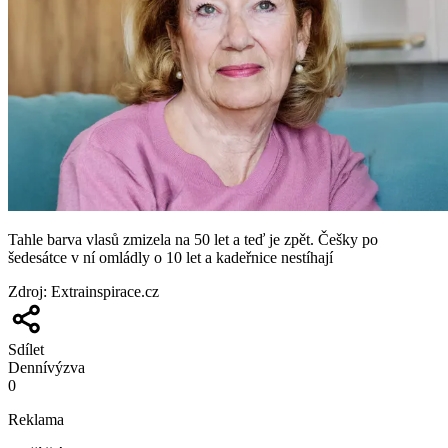
Tahle barva vlasů zmizela na 50 let a teď je zpět. Češky po
šedesátce v ní omládly o 10 let a kadeřnice nestíhají
Zdroj
:
Extrainspirace.cz
Sdílet
Denní
výzva
0
Reklama