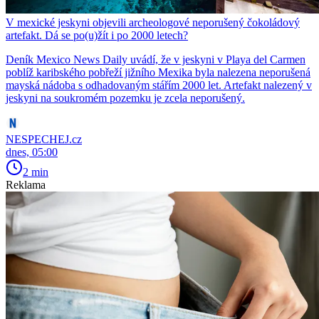
V mexické jeskyni objevili archeologové neporušený čokoládový
artefakt. Dá se po(u)žít i po 2000 letech?
Deník Mexico News Daily uvádí, že v jeskyni v Playa del Carmen
poblíž karibského pobřeží jižního Mexika byla nalezena neporušená
mayská nádoba s odhadovaným stářím 2000 let. Artefakt nalezený v
jeskyni na soukromém pozemku je zcela neporušený.
NESPECHEJ.cz
dnes, 05:00
2 min
Reklama