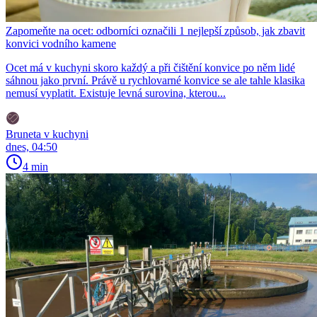
Zapomeňte na ocet: odborníci označili 1 nejlepší způsob, jak zbavit
konvici vodního kamene
Ocet má v kuchyni skoro každý a při čištění konvice po něm lidé
sáhnou jako první. Právě u rychlovarné konvice se ale tahle klasika
nemusí vyplatit. Existuje levná surovina, kterou...
Bruneta v kuchyni
dnes, 04:50
4 min