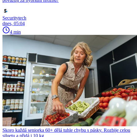
považují za hybridní hrozbu?
Securitytech
dnes, 05:04
4 min
Skoro každá seniorka 60+ dělá tuhle chybu s pásky. Rozbije celou
siluetu a přidá i 10 kg