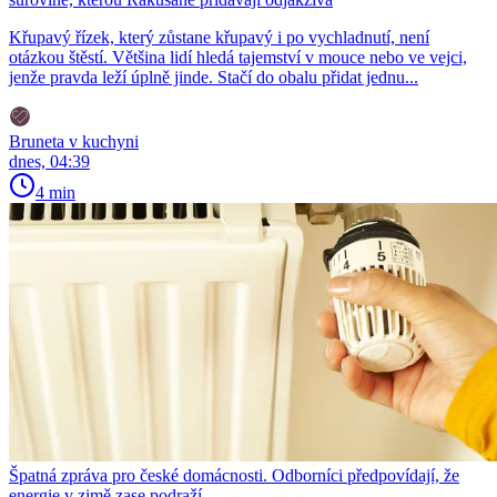
Křupavý řízek, který zůstane křupavý i po vychladnutí, není
otázkou štěstí. Většina lidí hledá tajemství v mouce nebo ve vejci,
jenže pravda leží úplně jinde. Stačí do obalu přidat jednu...
Bruneta v kuchyni
dnes, 04:39
4 min
Špatná zpráva pro české domácnosti. Odborníci předpovídají, že
energie v zimě zase podraží