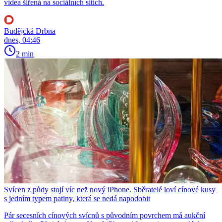
videa šířená na sociálních sítích.
Budějcká Drbna
dnes, 04:46
2 min
Svícen z půdy stojí víc než nový iPhone. Sběratelé loví cínové kusy
s jedním typem patiny, která se nedá napodobit
Pár secesních cínových svícnů s původním povrchem má aukční