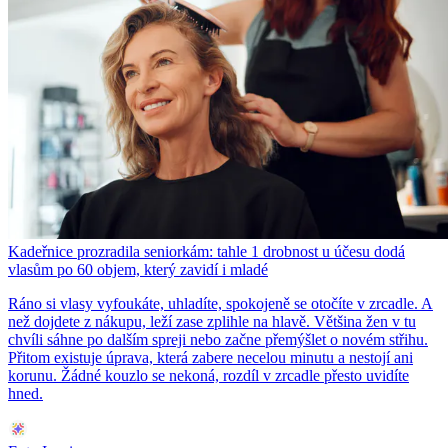
Kadeřnice prozradila seniorkám: tahle 1 drobnost u účesu dodá
vlasům po 60 objem, který zavidí i mladé
Ráno si vlasy vyfoukáte, uhladíte, spokojeně se otočíte v zrcadle. A
než dojdete z nákupu, leží zase zplihle na hlavě. Většina žen v tu
chvíli sáhne po dalším spreji nebo začne přemýšlet o novém střihu.
Přitom existuje úprava, která zabere necelou minutu a nestojí ani
korunu. Žádné kouzlo se nekoná, rozdíl v zrcadle přesto uvidíte
hned.