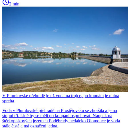
2 min
V Plumlovské přehradě je už voda na trojce, po koupání je nutná
sprcha
Voda v Plumlovské přehradě na Prostějovsku se zhoršila a je na
stupni tři. Lidé by se měli po koupání osprchovat. Naopak na
štěrkopískových jezerech Poděbrady nedaleko Olomouce je voda
stále čistá a má označení jedna.