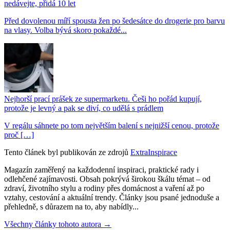
nedávejte, přidá 10 let
Před dovolenou míří spousta žen po šedesátce do drogerie pro barvu
na vlasy. Volba bývá skoro pokaždé...
Nejhorší prací prášek ze supermarketu. Češi ho pořád kupují,
protože je levný a pak se diví, co udělá s prádlem
V regálu sáhnete po tom největším balení s nejnižší cenou, protože
proč […]
Tento článek byl publikován ze zdrojů
ExtraInspirace
Magazín zaměřený na každodenní inspiraci, praktické rady i
odlehčené zajímavosti. Obsah pokrývá širokou škálu témat – od
zdraví, životního stylu a rodiny přes domácnost a vaření až po
vztahy, cestování a aktuální trendy. Články jsou psané jednoduše a
přehledně, s důrazem na to, aby nabídly...
Všechny články tohoto autora →