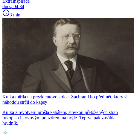
ExtraInspirace
dnes, 04:34
3 min
Kulka mířila na prezidentovo srdce. Zachránil ho předmět, který si
náhodou strčil do kapsy
Kulka z revolveru prošla kabátem, stovkou přeložených stran
rukopisu i kovovým pouzdrem na brýle. Teprve pak zasáhla
hrudník.