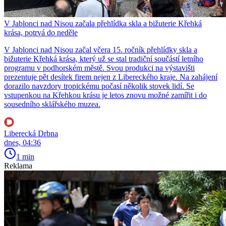
V Jablonci nad Nisou začala přehlídka skla a bižuterie Křehká
krása, potrvá do neděle
V Jablonci nad Nisou začal včera 15. ročník přehlídky skla a
bižuterie Křehká krása, který už se stal tradiční součástí letního
programu v podhorském městě. Svou produkci na výstavišti
prezentuje pět desítek firem nejen z Libereckého kraje. Na zahájení
dorazilo navzdory tropickému počasí několik stovek lidí. Se
vstupenkou na Křehkou krásu je letos znovu možné zamířit i do
sousedního sklářského muzea.
Liberecká Drbna
dnes, 04:36
1 min
Reklama