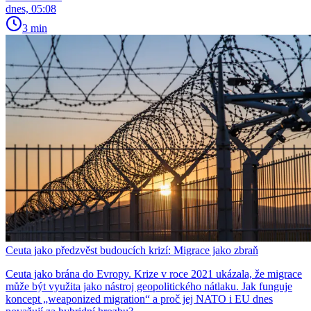
dnes, 05:08
3 min
Ceuta jako předzvěst budoucích krizí: Migrace jako zbraň
Ceuta jako brána do Evropy. Krize v roce 2021 ukázala, že migrace
může být využita jako nástroj geopolitického nátlaku. Jak funguje
koncept „weaponized migration“ a proč jej NATO i EU dnes