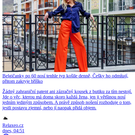
Belgičanky po 60 nosí tenhle typ košile denně, Češky ho odmítají,
přitom zakryje bříško
Žádný zahraniční patent ani zázračný kousek z butiku za tím nestojí.
Jde o věc, kterou má doma skoro každá žena, jen ji většinou nosí
jedním jediným způsobem. A právě způsob nošení rozhoduje o tom,
jestli postavu zjemní, nebo jí naopak přidá objem.
Relaxeo.cz
dnes, 04:51