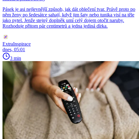
Pásek je asi nejlevnější způsob, jak dát oblečení tvar. Právě proto po
něm ženy po šedesátce sahají, když jim šaty nebo tunika visí na těle
jako pytel. Jenže stejný doplněk umí celý dojem otočit naruby.
Rozhoduje přitom pár centimetrů a jedna jediná dírka.
ExtraInspirace
dnes, 05:01
3 min