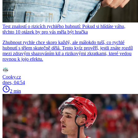
Test znalostí o rizicích rychlého hubnutí: Pokud si hlídáte váhu,
těchto 10 otázek by pro vás měla být hračka
Zhubnout rychle chce skoro každý, ale málokdo tuší, co rychlé
hubnutí s tělem skutečně dělá. Tento kvíz prověří, jestli znáte rozdíl
mezi zdravým shazováním kil a rizikovými zkratkami, které vedou
rovnou k jojo efektu.
Cooky.cz
dnes, 04:54
2 min