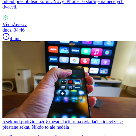
odhad přes 50 tisíc korun. Nový iPhone 16 startuje na necelých
dvaceti.
VědaŽivě.cz
dnes, 04:46
4 min
5 sekund podržte každý měsíc tlačítko na ovladači a televize se
přestane sekat. Nikdo to ale nedělá