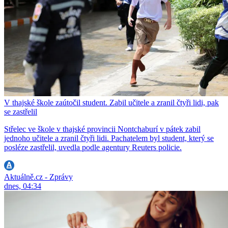
V thajské škole zaútočil student. Zabil učitele a zranil čtyři lidi, pak
se zastřelil
Střelec ve škole v thajské provincii Nontchaburí v pátek zabil
jednoho učitele a zranil čtyři lidi. Pachatelem byl student, který se
posléze zastřelil, uvedla podle agentury Reuters policie.
Aktuálně.cz - Zprávy
dnes, 04:34