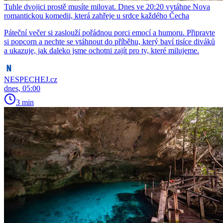
Tuhle dvojici prostě musíte milovat. Dnes ve 20:20 vytáhne Nova
romantickou komedii, která zahřeje u srdce každého Čecha
Páteční večer si zaslouží pořádnou porci emocí a humoru. Připravte
si popcorn a nechte se vtáhnout do příběhu, který baví tisíce diváků
a ukazuje, jak daleko jsme ochotni zajít pro ty, které milujeme.
NESPECHEJ.cz
dnes, 05:00
3 min