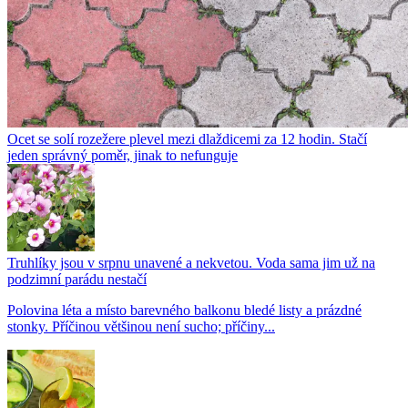
Ocet se solí rozežere plevel mezi dlaždicemi za 12 hodin. Stačí
jeden správný poměr, jinak to nefunguje
Truhlíky jsou v srpnu unavené a nekvetou. Voda sama jim už na
podzimní parádu nestačí
Polovina léta a místo barevného balkonu bledé listy a prázdné
stonky. Příčinou většinou není sucho; příčiny...