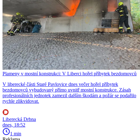
Plameny v mostní konstrukci: V Liberci hořel příbytek bezdomovců
V liberecké části Staré Pavlovice dnes večer hořel příbytek
bezdomovců vybudovaný přímo uvnitř mostní konstrukce. Zásah
profesionálních jednotek zamezil dalším škodám a požár se podařilo
rychle zlikvidovat.
Liberecká Drbna
dnes, 18:52
1 min
Reklama