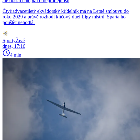
ale dostal nálepku o neprodejnosti
Čtyřiadvacetiletý ekvádorský křídelník má na Letné smlouvu do
roku 2029 a právě rozhodl klíčový duel Ligy mistrů. Sparta ho
pouštět nehodlá.
SportyŽivě
dnes, 17:16
4 min