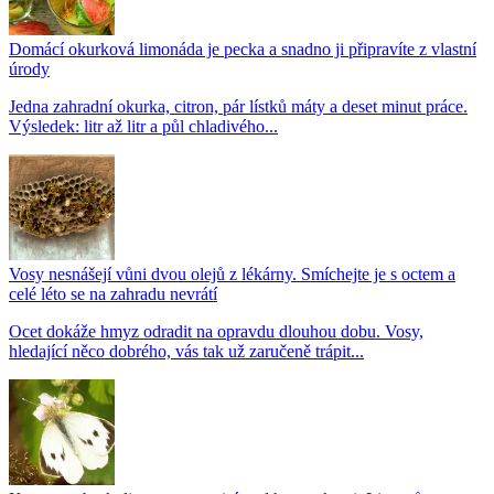
Domácí okurková limonáda je pecka a snadno ji připravíte z vlastní
úrody
Jedna zahradní okurka, citron, pár lístků máty a deset minut práce.
Výsledek: litr až litr a půl chladivého...
Vosy nesnášejí vůni dvou olejů z lékárny. Smíchejte je s octem a
celé léto se na zahradu nevrátí
Ocet dokáže hmyz odradit na opravdu dlouhou dobu. Vosy,
hledající něco dobrého, vás tak už zaručeně trápit...