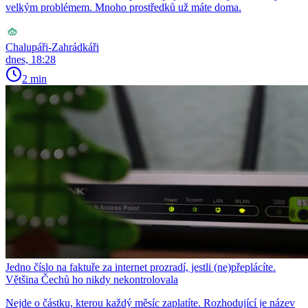
velkým problémem. Mnoho prostředků už máte doma.
Chalupáři-Zahrádkáři
dnes, 18:28
2 min
Jedno číslo na faktuře za internet prozradí, jestli (ne)přeplácíte.
Většina Čechů ho nikdy nekontrolovala
Nejde o částku, kterou každý měsíc zaplatíte. Rozhodující je název