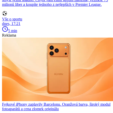
milionů liber a koupíte jednoho z nejlepších v Premier League.
Vše o sportu
dnes, 17:21
5 min
Reklama
Fejkové iPhony zaplavily Barcelonu. Oranžová barva, široký modul
fotoaparátů a cena zlomek originálu