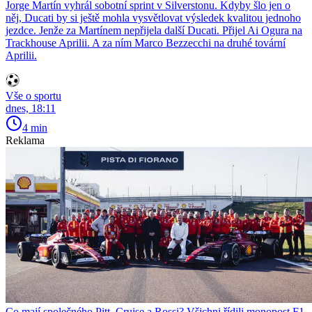
Jorge Martín vyhrál sobotní sprint v Silverstonu. Kdyby šlo jen o
něj, Ducati by si ještě mohla vysvětlovat výsledek kvalitou jednoho
jezdce. Jenže za Martínem nepřijela další Ducati. Přijel Ai Ogura na
Trackhouse Aprilii. A za ním Marco Bezzecchi na druhé tovární
Aprilii.
Vše o sportu
dnes, 18:11
4 min
Reklama
Co mají společného Pitt, Cruise a Rossi? Všichni řídili monopost F1