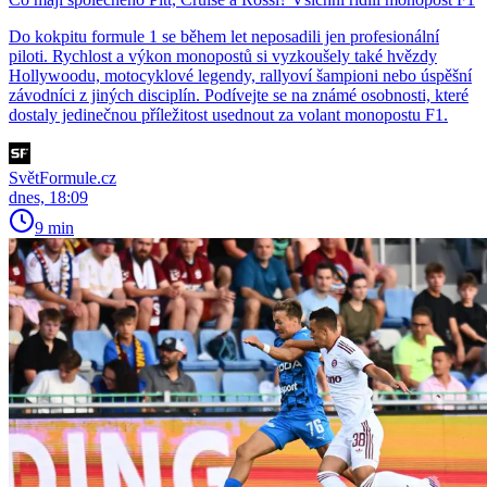
Do kokpitu formule 1 se během let neposadili jen profesionální
piloti. Rychlost a výkon monopostů si vyzkoušely také hvězdy
Hollywoodu, motocyklové legendy, rallyoví šampioni nebo úspěšní
závodníci z jiných disciplín. Podívejte se na známé osobnosti, které
dostaly jedinečnou příležitost usednout za volant monopostu F1.
SvětFormule.cz
dnes, 18:09
9 min