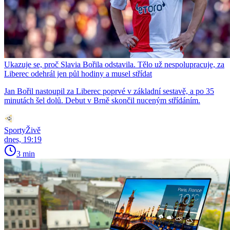
Ukazuje se, proč Slavia Bořila odstavila. Tělo už nespolupracuje, za
Liberec odehrál jen půl hodiny a musel střídat
Jan Bořil nastoupil za Liberec poprvé v základní sestavě, a po 35
minutách šel dolů. Debut v Brně skončil nuceným střídáním.
SportyŽivě
dnes, 19:19
3 min