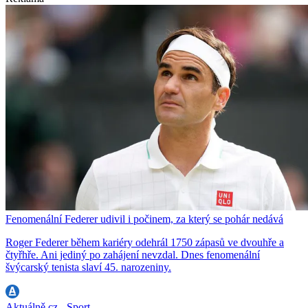
Fenomenální Federer udivil i počinem, za který se pohár nedává
Roger Federer během kariéry odehrál 1750 zápasů ve dvouhře a
čtyřhře. Ani jediný po zahájení nevzdal. Dnes fenomenální
švýcarský tenista slaví 45. narozeniny.
Aktuálně.cz - Sport