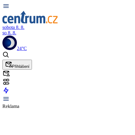
sobota 8. 8.
so 8. 8.
24°C
Přihlášení
Reklama