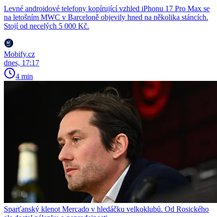
Levné androidové telefony kopírující vzhled iPhonu 17 Pro Max se
na letošním MWC v Barceloně objevily hned na několika stáncích.
Stojí od necelých 5 000 Kč.
Mobify.cz
dnes, 17:17
4 min
Sparťanský klenot Mercado v hledáčku velkoklubů. Od Rosického