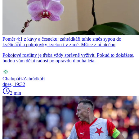
Poměr 4:1 z kávy a česneku: zahrádkáři tuhle směs sypou do
květináčů a pokojovky kvetou i v zimě. Mšice z ní utečou
Pokojové rostliny je třeba vždy správně vyživit. Pokud to dokážete,
budou vám dělat radost po opravdu dlouhá léta.
Chalupáři-Zahrádkáři
dnes, 19:32
2 min