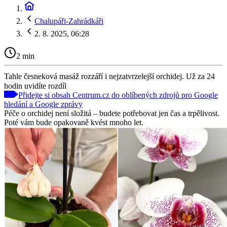
Chalupáři-Zahrádkáři
2. 8. 2025, 06:28
2 min
Tahle česneková masáž rozzáří i nejzatvrzelejší orchidej. Už za 24
hodin uvidíte rozdíl
Přidejte si obsah Centrum.cz do oblíbených zdrojů pro Google
hledání a Google zprávy
Péče o orchidej není složitá – budete potřebovat jen čas a trpělivost.
Poté vám bude opakovaně kvést mnoho let.