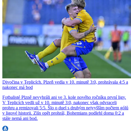
Divočina v Teplicích. Plzeň vedla v 10. minutě 3:0, prohrávala 4:5 a
nakonec má bod
Fotbalisté Plzně nevyhráli ani ve 3. kole nového ročníku první ligy.
V Teplicích vedli už v 10. minutě 3:0, nakonec však odvraceli
prohru a remizovali 5:5. Šlo o duel s druhým nejvyšším počtem gólů
v ligové historii. Zlín opět prohrál, Bohemians podlehl doma 0:2 a
stále nemá ani bod.