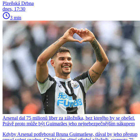
Plzeňská Drbna
dnes, 17:30
3 min
Arsenal dal 75 milionů liber za záložníka, bez kterého by se obešel.
Právě proto může být Guimarães jeho nejnebezpečnějším nákupem
Kdyby Arsenal potřeboval Bruna Guimarãese, dával by jeho přestup
smysl velmi snadno. Chybí vám elitní střední záložník, vezmete 75