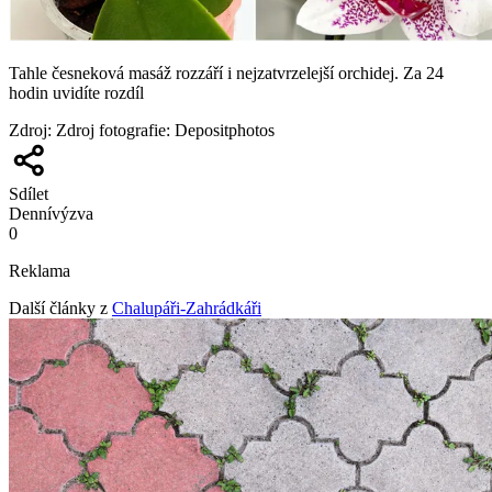
Tahle česneková masáž rozzáří i nejzatvrzelejší orchidej. Za 24
hodin uvidíte rozdíl
Zdroj
:
Zdroj fotografie: Depositphotos
Sdílet
Denní
výzva
0
Reklama
Další články z
Chalupáři-Zahrádkáři