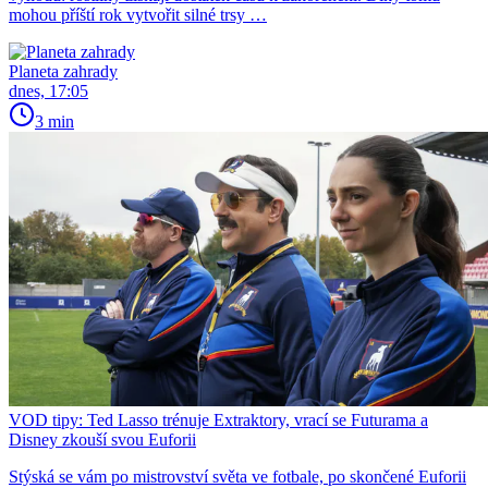
mohou příští rok vytvořit silné trsy …
Planeta zahrady
dnes, 17:05
3 min
VOD tipy: Ted Lasso trénuje Extraktory, vrací se Futurama a
Disney zkouší svou Euforii
Stýská se vám po mistrovství světa ve fotbale, po skončené Euforii