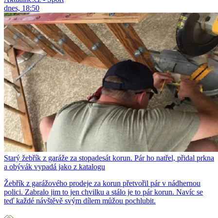
dnes, 18:50
Starý žebřík z garáže za stopadesát korun. Pár ho natřel, přidal prkna
a obývák vypadá jako z katalogu
Žebřík z garážového prodeje za korun přetvořil pár v nádhernou
polici. Zabralo jim to jen chvilku a stálo je to pár korun. Navíc se
teď každé návštěvě svým dílem můžou pochlubit.