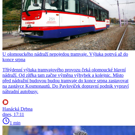
U olomouckého nádraží nepojedou tramvaje. Výluka potrvá až do
konce srpna
Třítýdenní výluka tramvajového provozu čeká olomoucké hlavní
nádraží. Od zítřka tam začne výměna výhybek a kolejnic. Místo
před nádražní budovou budou tramvaje do konce srpna zastavovat
na zastávce Kosmonautů. Do Pavloviček dopravní podnik vypraví
náhradní autobusy.
Hanácká Drbna
dnes, 17:11
1 min