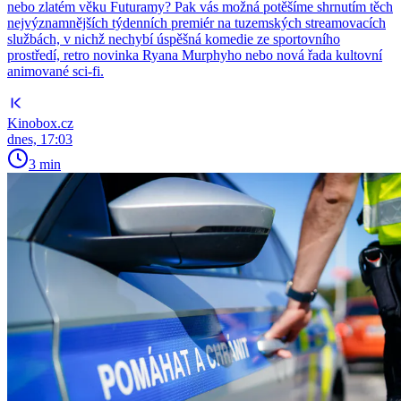
nebo zlatém věku Futuramy? Pak vás možná potěšíme shrnutím těch
nejvýznamnějších týdenních premiér na tuzemských streamovacích
službách, v nichž nechybí úspěšná komedie ze sportovního
prostředí, retro novinka Ryana Murphyho nebo nová řada kultovní
animované sci-fi.
Kinobox.cz
dnes, 17:03
3 min