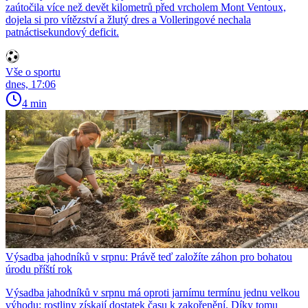
zaútočila více než devět kilometrů před vrcholem Mont Ventoux,
dojela si pro vítězství a žlutý dres a Volleringové nechala
patnáctisekundový deficit.
Vše o sportu
dnes, 17:06
4 min
Výsadba jahodníků v srpnu: Právě teď založíte záhon pro bohatou
úrodu příští rok
Výsadba jahodníků v srpnu má oproti jarnímu termínu jednu velkou
výhodu: rostliny získají dostatek času k zakořenění. Díky tomu