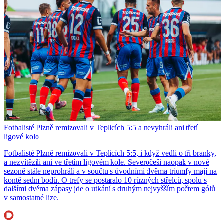
Fotbalisté Plzně remizovali v Teplicích 5:5 a nevyhráli ani třetí
ligové kolo
Fotbalisté Plzně remizovali v Teplicích 5:5, i když vedli o tři branky,
a nezvítězili ani ve třetím ligovém kole. Severočeši naopak v nové
sezoně stále neprohráli a v součtu s úvodními dvěma triumfy mají na
kontě sedm bodů. O trefy se postaralo 10 různých střelců, spolu s
dalšími dvěma zápasy jde o utkání s druhým nejvyšším počtem gólů
v samostatné lize.