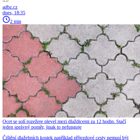
adbz.cz
dnes, 18:35
2 min
Ocet se solí rozežere plevel mezi dlaždicemi za 12 hodin. Stačí
jeden správný poměr, jinak to nefunguje
Čištění dlažebních kostek například příjezdové cesty nemusí být