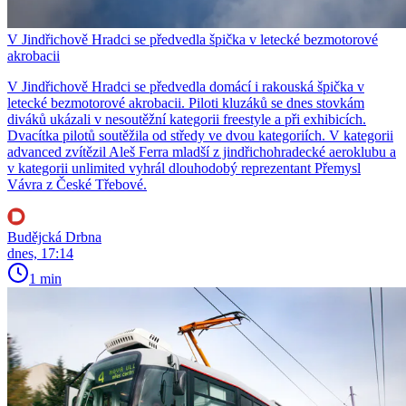
V Jindřichově Hradci se předvedla špička v letecké bezmotorové
akrobacii
V Jindřichově Hradci se předvedla domácí i rakouská špička v
letecké bezmotorové akrobacii. Piloti kluzáků se dnes stovkám
diváků ukázali v nesoutěžní kategorii freestyle a při exhibicích.
Dvacítka pilotů soutěžila od středy ve dvou kategoriích. V kategorii
advanced zvítězil Aleš Ferra mladší z jindřichohradecké aeroklubu a
v kategorii unlimited vyhrál dlouhodobý reprezentant Přemysl
Vávra z České Třebové.
Budějcká Drbna
dnes, 17:14
1 min