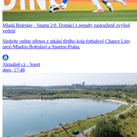
Mladá Boleslav - Sparta 2:0. Domácí z penalty zaslouženě zvyšují
vedení
Sledujte online přenos z utkání třetího kola fotbalové Chance Ligy
mezi Mladou Boleslaví a Spartou Praha.
Aktuálně.cz - Sport
dnes, 17:48