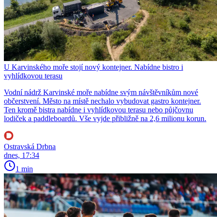
U Karvinského moře stojí nový kontejner. Nabídne bistro i
vyhlídkovou terasu
Vodní nádrž Karvinské moře nabídne svým návštěvníkům nové
občerstvení. Město na místě nechalo vybudovat gastro kontejner.
Ten kromě bistra nabídne i vyhlídkovou terasu nebo půjčovnu
lodiček a paddleboardů. Vše vyjde přibližně na 2,6 milionu korun.
Ostravská Drbna
dnes, 17:34
1 min