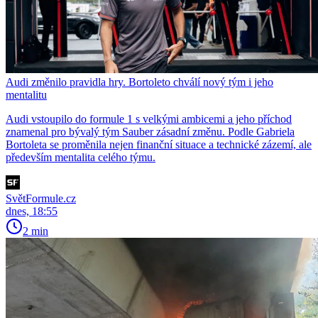
Audi změnilo pravidla hry. Bortoleto chválí nový tým i jeho
mentalitu
Audi vstoupilo do formule 1 s velkými ambicemi a jeho příchod
znamenal pro bývalý tým Sauber zásadní změnu. Podle Gabriela
Bortoleta se proměnila nejen finanční situace a technické zázemí, ale
především mentalita celého týmu.
SvětFormule.cz
dnes, 18:55
2 min