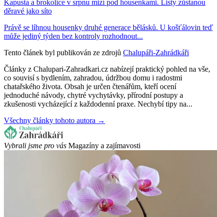
Kapusta a brokolice v srpnu mizí pod housenkami. Listy zůstanou
děravé jako síto
Právě se líhnou housenky druhé generace bělásků. U košťálovin teď
může jediný týden bez kontroly rozhodnout...
Tento článek byl publikován ze zdrojů
Chalupáři-Zahrádkáři
Články z Chalupari-Zahradkari.cz nabízejí praktický pohled na vše,
co souvisí s bydlením, zahradou, údržbou domu i radostmi
chatařského života. Obsah je určen čtenářům, kteří ocení
jednoduché návody, chytré vychytávky, přírodní postupy a
zkušenosti vycházející z každodenní praxe. Nechybí tipy na...
Všechny články tohoto autora →
Vybrali jsme pro vás
Magazíny a zajímavosti