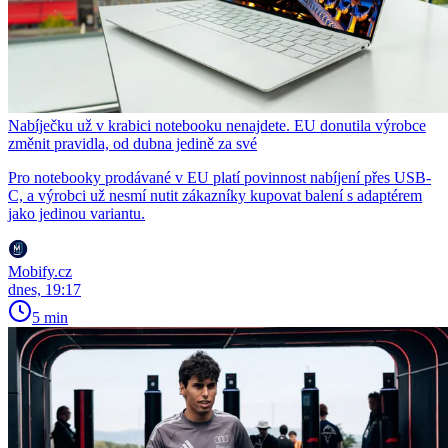
Nabíječku už v krabici notebooku nenajdete. EU donutila výrobce
změnit pravidla, od dubna jedině za své
Pro notebooky prodávané v EU platí povinnost nabíjení přes USB-
C, a výrobci už nesmí nutit zákazníky kupovat balení s adaptérem
jako jedinou variantu.
Mobify.cz
dnes, 19:17
5 min