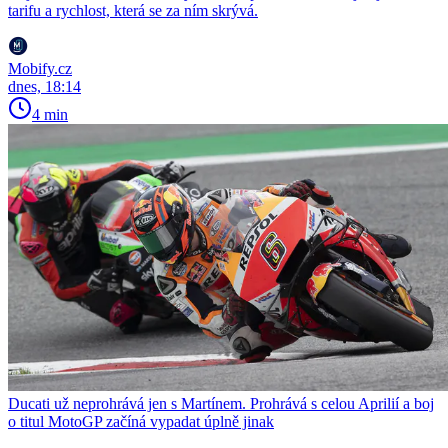
tarifu a rychlost, která se za ním skrývá.
Mobify.cz
dnes, 18:14
4 min
Ducati už neprohrává jen s Martínem. Prohrává s celou Aprilií a boj
o titul MotoGP začíná vypadat úplně jinak