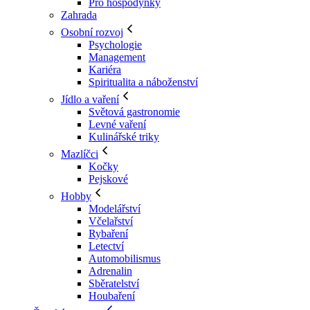
Pro hospodyňky
Zahrada
Osobní rozvoj
Psychologie
Management
Kariéra
Spiritualita a náboženství
Jídlo a vaření
Světová gastronomie
Levné vaření
Kulinářské triky
Mazlíčci
Kočky
Pejskové
Hobby
Modelářství
Včelařství
Rybaření
Letectví
Automobilismus
Adrenalin
Sběratelství
Houbaření