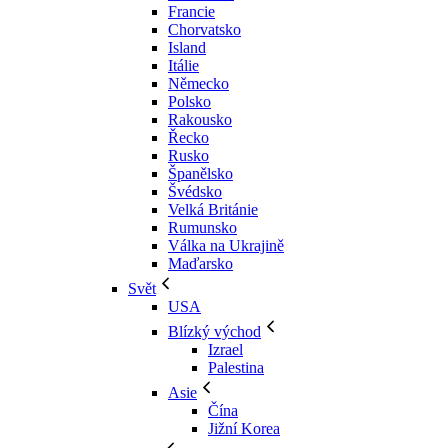
Francie
Chorvatsko
Island
Itálie
Německo
Polsko
Rakousko
Řecko
Rusko
Španělsko
Švédsko
Velká Británie
Rumunsko
Válka na Ukrajině
Maďarsko
Svět
USA
Blízký východ
Izrael
Palestina
Asie
Čína
Jižní Korea