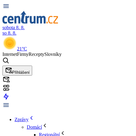
sobota 8. 8.
so 8. 8.
21°C
Internet
Firmy
Recepty
Slovníky
Přihlášení
Zprávy
Domácí
Regionální