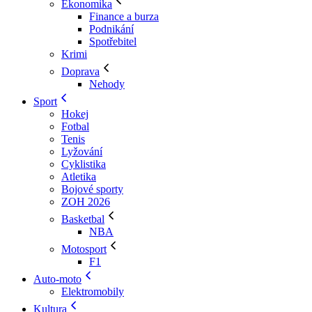
Ekonomika
Finance a burza
Podnikání
Spotřebitel
Krimi
Doprava
Nehody
Sport
Hokej
Fotbal
Tenis
Lyžování
Cyklistika
Atletika
Bojové sporty
ZOH 2026
Basketbal
NBA
Motosport
F1
Auto-moto
Elektromobily
Kultura