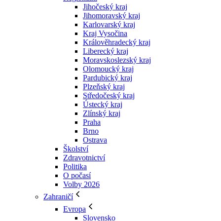
Jihočeský kraj
Jihomoravský kraj
Karlovarský kraj
Kraj Vysočina
Králověhradecký kraj
Liberecký kraj
Moravskoslezský kraj
Olomoucký kraj
Pardubický kraj
Plzeňský kraj
Středočeský kraj
Ústecký kraj
Zlínský kraj
Praha
Brno
Ostrava
Školství
Zdravotnictví
Politika
O počasí
Volby 2026
Zahraničí
Evropa
Slovensko