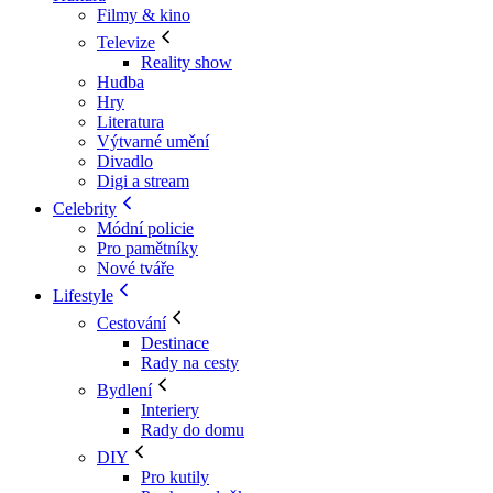
Filmy & kino
Televize
Reality show
Hudba
Hry
Literatura
Výtvarné umění
Divadlo
Digi a stream
Celebrity
Módní policie
Pro pamětníky
Nové tváře
Lifestyle
Cestování
Destinace
Rady na cesty
Bydlení
Interiery
Rady do domu
DIY
Pro kutily