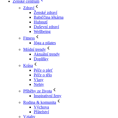
Ženské centrum
Zdraví
Ženské zdraví
Babiččina lékárna
Hubnutí
Duševní zdraví
Wellbeing
Fitness
Jóga a pilates
Módní trendy
Aktuální trendy
Doplňky
Krása
Péče o pleť
Péče o tělo
Vlasy
Nehty
Příběhy ze života
Inspirativní ženy
Rodina & komunita
Výchova
Přátelství
Vztahy