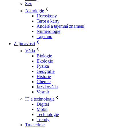
Sex
Astrologie
Horoskopy
Tarot a karty
Andělé a tajemná znamení
Numerologie
Tajemno
Zajímavosti
Věda
Biologie
Ekologie
Fyzika
Geografie
Historie
Chemie
Jazykověda
Vesmír
IT a technologie
Digital
Mobil
Technologie
Trendy
True crime