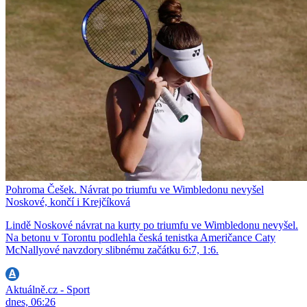
Pohroma Češek. Návrat po triumfu ve Wimbledonu nevyšel
Noskové, končí i Krejčíková
Lindě Noskové návrat na kurty po triumfu ve Wimbledonu nevyšel.
Na betonu v Torontu podlehla česká tenistka Američance Caty
McNallyové navzdory slibnému začátku 6:7, 1:6.
Aktuálně.cz - Sport
dnes, 06:26