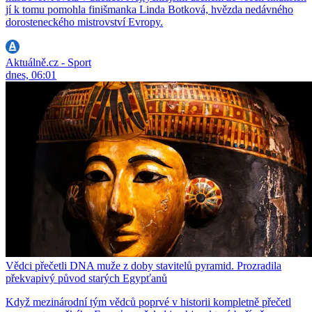
jí k tomu pomohla finišmanka Linda Botková, hvězda nedávného
dorosteneckého mistrovství Evropy.
Aktuálně.cz - Sport
dnes, 06:01
Vědci přečetli DNA muže z doby stavitelů pyramid. Prozradila
překvapivý původ starých Egypťanů
Když mezinárodní tým vědců poprvé v historii kompletně přečetl