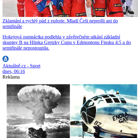
Zklamání a rychlý pád z euforie. Mladí Češi neprošli ani do
semifinále
Hokejová osmnáctka podlehla v závěrečném utkání základní
skupiny B na Hlinka Gretzky Cupu v Edmontonu Finsku 4:5 a do
semifinále nepostoupila.
Aktuálně.cz - Sport
dnes, 06:16
Reklama