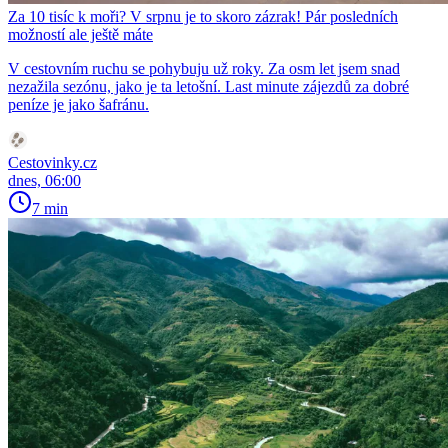
Za 10 tisíc k moři? V srpnu je to skoro zázrak! Pár posledních
možností ale ještě máte
V cestovním ruchu se pohybuju už roky. Za osm let jsem snad
nezažila sezónu, jako je ta letošní. Last minute zájezdů za dobré
peníze je jako šafránu.
Cestovinky.cz
dnes, 06:00
7 min