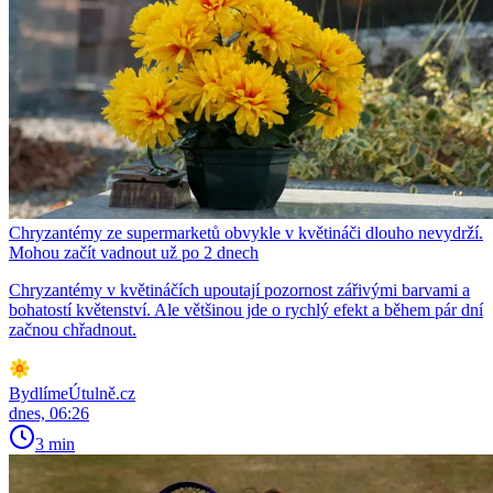
Chryzantémy ze supermarketů obvykle v květináči dlouho nevydrží.
Mohou začít vadnout už po 2 dnech
Chryzantémy v květináčích upoutají pozornost zářivými barvami a
bohatostí květenství. Ale většinou jde o rychlý efekt a během pár dní
začnou chřadnout.
BydlímeÚtulně.cz
dnes, 06:26
3 min