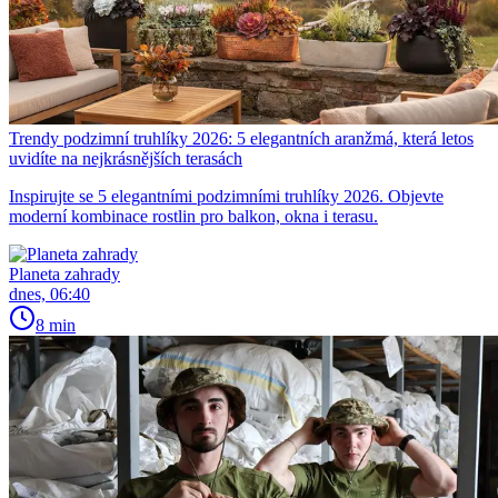
Trendy podzimní truhlíky 2026: 5 elegantních aranžmá, která letos
uvidíte na nejkrásnějších terasách
Inspirujte se 5 elegantními podzimními truhlíky 2026. Objevte
moderní kombinace rostlin pro balkon, okna i terasu.
Planeta zahrady
dnes, 06:40
8 min