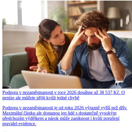
Podpora v nezaměstnanosti v roce 2026 dosáhne až 38 537 Kč. O
peníze ale můžete přijít kvůli jedné chybě
Podpora v nezaměstnanosti je od roku 2026 výrazně vyšší než dřív.
Maximální částku ale dostanou jen lidé s dostatečně vysokým
předchozím výdělkem a nárok může zaniknout i kvůli porušení
pravidel evidence.