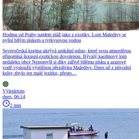
Hodinu od Prahy najdete pláž jako z exotiky. Lom Maledivy se
pyšní bílým pískem a tyrkysovou vodou
Severočeská krajina ukrývá unikátní místo, které svou atmosférou
připomíná luxusní exotickou dovolenou. Bývalý kaolinový lom
nedaleko obce Nepomyšl si díky zářivě bílému písku a azurové
vodě vysloužil výstižnou přezdívku Maledivy. Dnes už z původní
krásy zbylo jen malé jezírko, přesto…
Výletárium
dnes, 06:14
2 min