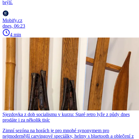
brýlí.
Mobify.cz
dnes, 06:23
4 min
Sjezdovka z dob socialismu v kurzu: Staré retro lyže z půdy dnes
prodáte i za několik tisíc
Zimní sezóna na horách je pro mnohé synonymem pro
nejmodernější carvingové speciálky, helmy s bluetooth a oblečení z