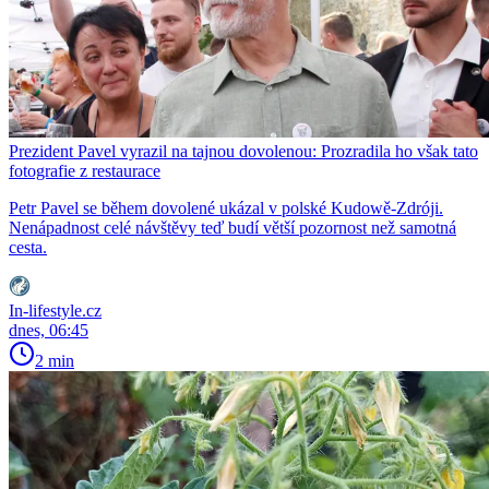
Prezident Pavel vyrazil na tajnou dovolenou: Prozradila ho však tato
fotografie z restaurace
Petr Pavel se během dovolené ukázal v polské Kudowě-Zdróji.
Nenápadnost celé návštěvy teď budí větší pozornost než samotná
cesta.
In-lifestyle.cz
dnes, 06:45
2 min