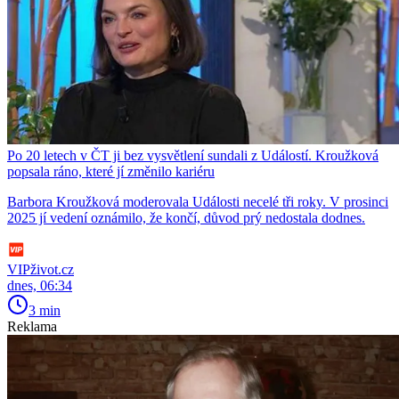
Po 20 letech v ČT ji bez vysvětlení sundali z Událostí. Kroužková
popsala ráno, které jí změnilo kariéru
Barbora Kroužková moderovala Události necelé tři roky. V prosinci
2025 jí vedení oznámilo, že končí, důvod prý nedostala dodnes.
VIPživot.cz
dnes, 06:34
3 min
Reklama