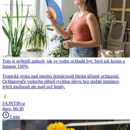
Toto je nejlepší způsob, jak ve vedru ochladit byt. Stojí pár korun a
funguje 100%
Tropická vedra nutí mnoho domácností hledat účinné ochlazení.
Ochlazovače vzduchu slibují rychlou úlevu bez složité instalace,
jejich možnosti ale mají své limity.
FAJNTIP.cz
dnes, 06:30
3 min