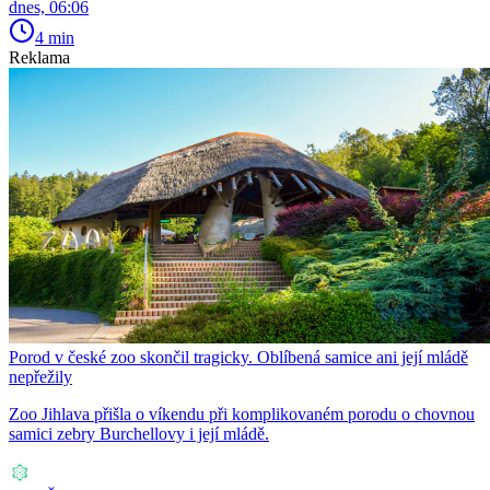
dnes, 06:06
4 min
Reklama
Porod v české zoo skončil tragicky. Oblíbená samice ani její mládě
nepřežily
Zoo Jihlava přišla o víkendu při komplikovaném porodu o chovnou
samici zebry Burchellovy i její mládě.