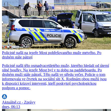
Policisté našli na jezeře Most pohřešovaného muže mrtvého. Po
druhém stále pátrají
Policisté našli tělo osmadvacetiletého muže, kterého hledali od úterní
silné bouřky. Na jezeře Most byl v tu dobu na paddleboardu. Po
druhém muži stále pátrají. Tělo našli ve středu večer. Policie o tom
informovala ve čtvrtek na sociální síti X. Rodinám obou mužů jsou
k dispozici krizoví interventi, kteří poskytují psychologickou
podporu a pomoc.
Aktuálně.cz - Zprávy
dnes, 06:13