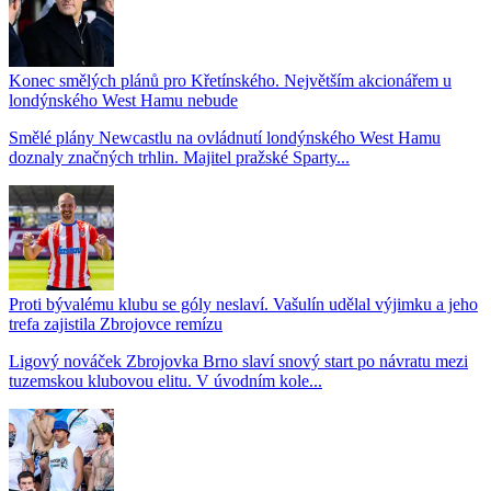
Konec smělých plánů pro Křetínského. Největším akcionářem u
londýnského West Hamu nebude
Smělé plány Newcastlu na ovládnutí londýnského West Hamu
doznaly značných trhlin. Majitel pražské Sparty...
Proti bývalému klubu se góly neslaví. Vašulín udělal výjimku a jeho
trefa zajistila Zbrojovce remízu
Ligový nováček Zbrojovka Brno slaví snový start po návratu mezi
tuzemskou klubovou elitu. V úvodním kole...