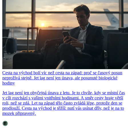
Cesta na východ bolí víc než cesta na západ: proč se časový posun
neprožívá stejně. Jet lag není jen únava, ale posunuté biologické
hodiny
Jet lag není jen obyčejná únava z letu. Je to chvíle, kdy se místní čas
v cíli rozchází s vašimi vnitřními hodinami. A směr cesty hraje větší
roli, než se zdá. Let na západ tělo často zvládá lépe, protože den se
prodlouží. Cesta na východ je těžší: nutí vás usínat dřív, než je na to
mozek připravený.