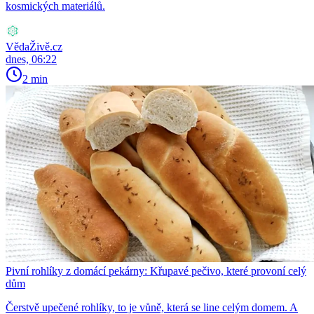
kosmických materiálů.
VědaŽivě.cz
dnes, 06:22
2 min
Pivní rohlíky z domácí pekárny: Křupavé pečivo, které provoní celý
dům
Čerstvě upečené rohlíky, to je vůně, která se line celým domem. A