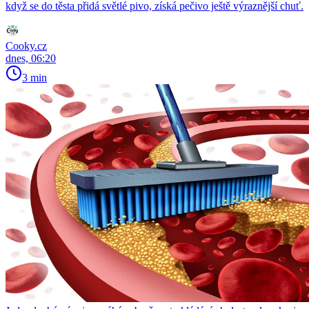
když se do těsta přidá světlé pivo, získá pečivo ještě výraznější chuť.
Cooky.cz
dnes, 06:20
3 min