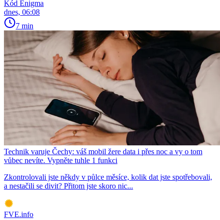
Kód Enigma
dnes, 06:08
7 min
Technik varuje Čechy: váš mobil žere data i přes noc a vy o tom
vůbec nevíte. Vypněte tuhle 1 funkci
Zkontrolovali jste někdy v půlce měsíce, kolik dat jste spotřebovali,
a nestačili se divit? Přitom jste skoro nic...
FVE.info