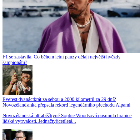
F1 se zastavila. Co během letní pauzy dělají největší hvězdy
šampionátu?
Everest dvanáctkrát za sebou a 2000 kilometrů za 29 dní?
Novozélanďanka přepsala rekord legendárního přechodu Alpami
Novozélandská ultraběžkyně Sophie Woodsová posunula hranice
lidské vytrvalosti. Jednačtyřicetiletá...