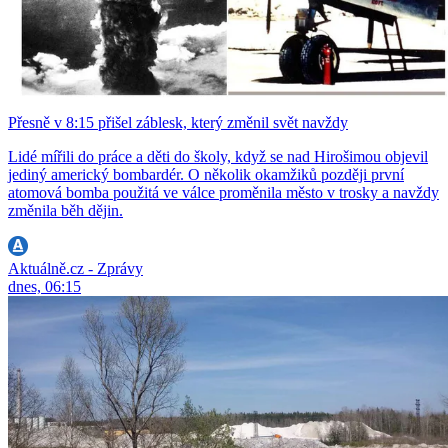
Přesně v 8:15 přišel záblesk, který změnil svět navždy
Lidé mířili do práce a děti do školy, když se nad Hirošimou objevil
jediný americký bombardér. O několik okamžiků později první
atomová bomba použitá ve válce proměnila město v trosky a navždy
změnila běh dějin.
Aktuálně.cz - Zprávy
dnes, 06:15