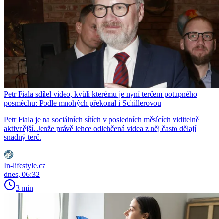
Petr Fiala sdílel video, kvůli kterému je nyní terčem potupného
posměchu: Podle mnohých překonal i Schillerovou
Petr Fiala je na sociálních sítích v posledních měsících viditelně
aktivnější. Jenže právě lehce odlehčená videa z něj často dělají
snadný terč.
In-lifestyle.cz
dnes, 06:32
3 min