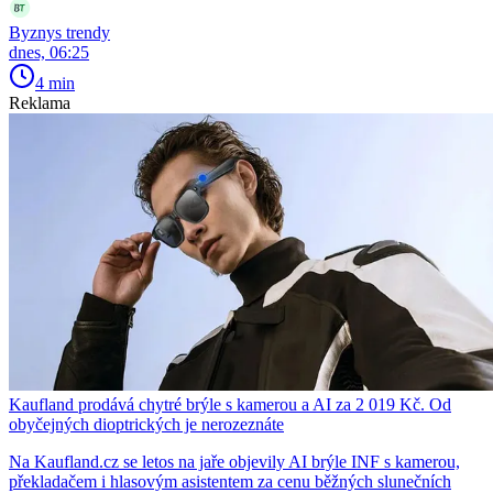
Byznys trendy
dnes, 06:25
4 min
Reklama
Kaufland prodává chytré brýle s kamerou a AI za 2 019 Kč. Od
obyčejných dioptrických je nerozeznáte
Na Kaufland.cz se letos na jaře objevily AI brýle INF s kamerou,
překladačem i hlasovým asistentem za cenu běžných slunečních