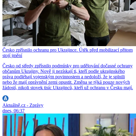
Česko zpřísnilo ochranu pro Ukrajince. Útěk před mobilizací přitom
stojí jmění
Česko od středy zpřísnilo podmínky pro udělování dočasné ochrany
občanům Ukrajiny. Nově ji nezískají ti, kteří podle ukrajinského
práva podléhají vojenským povinnostem a nedoloží, že je splnili
nebo že mají oprávnění zemi opustit. Změna se týká pouze nových
žádostí, nikoli stovek tisíc Ukrajinců, kteří už ochranu v Česku mají.
Aktuálně.cz - Zprávy
dnes, 06:37