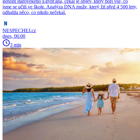
genom starověkého Egypťana, čekal je objev, který boří vše, co
jsme se učili ve škole. Analýza DNA muže, který žil před 4 500 lety,
odhalila něco, co nikdo nečekal.
NESPECHEJ.cz
dnes, 06:00
3 min