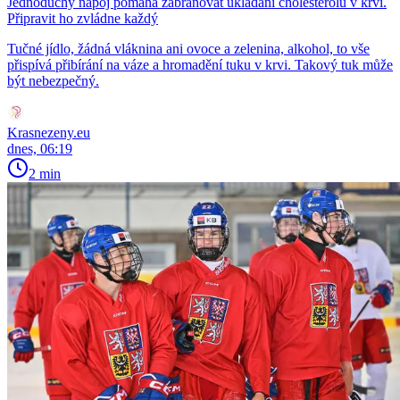
Jednoduchý nápoj pomáhá zabraňovat ukládání cholesterolu v krvi.
Připravit ho zvládne každý
Tučné jídlo, žádná vláknina ani ovoce a zelenina, alkohol, to vše
přispívá přibírání na váze a hromadění tuku v krvi. Takový tuk může
být nebezpečný.
Krasnezeny.eu
dnes, 06:19
2 min