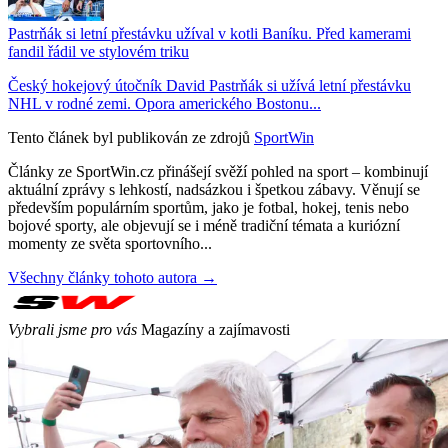
Pastrňák si letní přestávku užíval v kotli Baníku. Před kamerami
fandil řádil ve stylovém triku
Český hokejový útočník David Pastrňák si užívá letní přestávku
NHL v rodné zemi. Opora amerického Bostonu...
Tento článek byl publikován ze zdrojů
SportWin
Články ze SportWin.cz přinášejí svěží pohled na sport – kombinují
aktuální zprávy s lehkostí, nadsázkou i špetkou zábavy. Věnují se
především populárním sportům, jako je fotbal, hokej, tenis nebo
bojové sporty, ale objevují se i méně tradiční témata a kuriózní
momenty ze světa sportovního...
Všechny články tohoto autora →
Vybrali jsme pro vás
Magazíny a zajímavosti