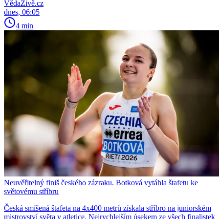
VědaŽivě.cz
dnes, 06:05
4 min
Neuvěřitelný finiš českého zázraku. Botková vytáhla štafetu ke
světovému stříbru
Česká smíšená štafeta na 4x400 metrů získala stříbro na juniorském
mistrovství světa v atletice. Nejrychlejším úsekem ze všech finalistek