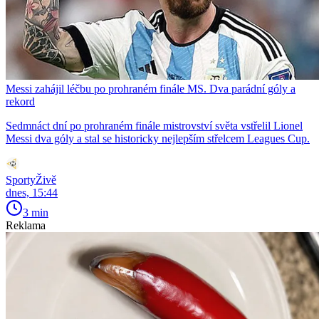
Messi zahájil léčbu po prohraném finále MS. Dva parádní góly a
rekord
Sedmnáct dní po prohraném finále mistrovství světa vstřelil Lionel
Messi dva góly a stal se historicky nejlepším střelcem Leagues Cup.
SportyŽivě
dnes, 15:44
3 min
Reklama