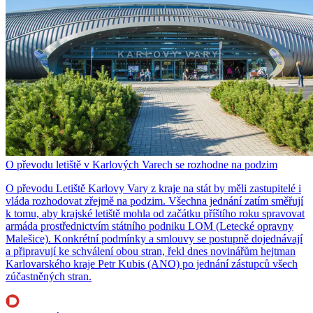
O převodu letiště v Karlových Varech se rozhodne na podzim
O převodu Letiště Karlovy Vary z kraje na stát by měli zastupitelé i
vláda rozhodovat zřejmě na podzim. Všechna jednání zatím směřují
k tomu, aby krajské letiště mohla od začátku příštího roku spravovat
armáda prostřednictvím státního podniku LOM (Letecké opravny
Malešice). Konkrétní podmínky a smlouvy se postupně dojednávají
a připravují ke schválení obou stran, řekl dnes novinářům hejtman
Karlovarského kraje Petr Kubis (ANO) po jednání zástupců všech
zúčastněných stran.