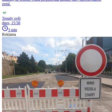
zemí.
Trendy svět
dnes, 15:58
3 min
Reklama