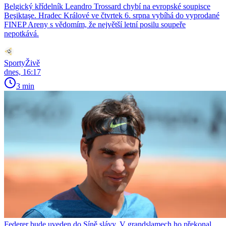
Belgický křídelník Leandro Trossard chybí na evropské soupisce
Beşiktaşe. Hradec Králové ve čtvrtek 6. srpna vybíhá do vyprodané
FINEP Areny s vědomím, že největší letní posilu soupeře
nepotkává.
SportyŽivě
dnes, 16:17
3 min
Federer bude uveden do Síně slávy. V grandslamech ho překonal