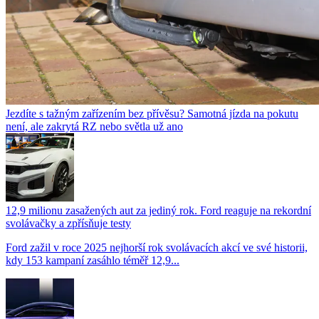
Jezdíte s tažným zařízením bez přívěsu? Samotná jízda na pokutu
není, ale zakrytá RZ nebo světla už ano
12,9 milionu zasažených aut za jediný rok. Ford reaguje na rekordní
svolávačky a zpřísňuje testy
Ford zažil v roce 2025 nejhorší rok svolávacích akcí ve své historii,
kdy 153 kampaní zasáhlo téměř 12,9...