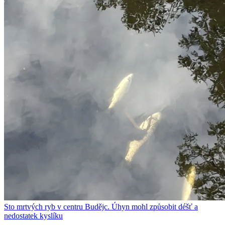
Sto mrtvých ryb v centru Budějc. Úhyn mohl způsobit déšť a
nedostatek kyslíku