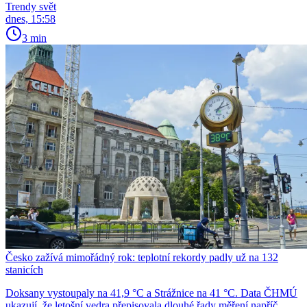
Trendy svět
dnes, 15:58
3 min
Česko zažívá mimořádný rok: teplotní rekordy padly už na 132
stanicích
Doksany vystoupaly na 41,9 °C a Strážnice na 41 °C. Data ČHMÚ
ukazují, že letošní vedra přepisovala dlouhé řady měření napříč