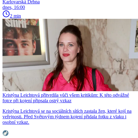
Karlovarská Drbna
dnes, 16:00
2 min
Kristýna Leichtová přitvrdila vůči všem kritikům: K této odvážné
fotce při kojení připsala ostrý vzkaz
Kristýna Leichtová se na sociálních sítích zastala žen, které kojí na
veřejnosti. Před Světovým týdnem kojení přidala fotku z vlaku i
osobní vzkaz.