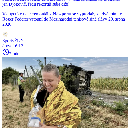
jen Djokovič, řadu rekordů stále drží
Vstupenky na ceremoniál v Newportu se vyprodaly za dvě minuty.
Roger Federer vstoupí do Mezinárodní tenisové síně slávy 29. srpna
2026.
SportyŽivě
dnes, 16:12
3 min