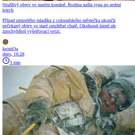
Strašlivý objev ve starém komíně. Rodina našla syna po sedmi
letech
Případ zmizelého mladíka z coloradského městečka ukončil
nečekaný objev ve staré opuštěné chatě. Okolnosti úmrtí ale
zpochybňují vyšetřovací verzi.
kroniQa
dnes, 16:28
3 min