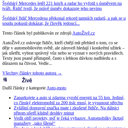
Švédský Mercedes letěl 221 km/h a radar ho vyfotil s úsměvem na
tváři. Řidič tvrdí, že právě úsměv dokazuje jeho nevinu
Švédský řidič Mercedesu překonal rekord tamních radarů, a pak se u
soudu pokusil dokázat, že člověk jedoucí...
Tento článek byl publikován ze zdrojů
AutoŽivě.cz
AutoŽivě.cz oslovuje řidiče, kteří chtějí mít přehled o tom, co se
děje v automobilovém světě, ale zároveň hledají i konkrétní užitek –
jak ušetřit, vybrat správný vůz nebo se vyznat v nových pravidlech.
Texty jsou psané přístupně, často s lehkou dávkou nadhledu a s
důrazem na čtivost. Vedle...
Všechny články tohoto autora →
Další články z kategorie
Auto-moto
Zaparkujete a auto si zdarma vyrobí energii na 55 km. Jediné,
co čínský elektromobil za 200 tisíc musí, je vysunout střechu
Zvláštní dopravní značka mate i zkušené řidiče. Na dálnici
přitom ušetří klidně desítky minut
Vedli obří projekty, teď je čeká vyhazov. Automobilky škrtají
manažery „jako šílené“