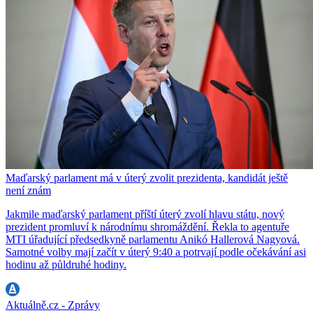
Maďarský parlament má v úterý zvolit prezidenta, kandidát ještě
není znám
Jakmile maďarský parlament příští úterý zvolí hlavu státu, nový
prezident promluví k národnímu shromáždění. Řekla to agentuře
MTI úřadující předsedkyně parlamentu Anikó Hallerová Nagyová.
Samotné volby mají začít v úterý 9:40 a potrvají podle očekávání asi
hodinu až půldruhé hodiny.
Aktuálně.cz - Zprávy