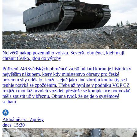
Největší nákup pozemního vojska. Severští obrněnci, kteří mají
chránit Česko, jdou do výroby
Pořízení 246 švédských obrněnců za 60 miliard korun je historicky
největším nákupem, který kdy ministerstvo obrany pro české
pozemní síly udělalo. Jenže stejně jako jiné zbrojní kontrakty se i
tenhle potýká se zpožděním. Třeba až nyní se v podniku VOP CZ
rozjíždí montáž prvních vozidel, přestože se kompletace podvozků
měla spustit už v březnu. Obrana tvrdí, že nejde o systémové
selhání.
Aktuálně.cz - Zprávy
dnes, 15:30