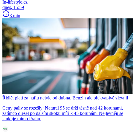
In-lifestyle.cz
dnes, 15:59
3 min
Řidiči platí za naftu nejvíc od dubna. Benzín ale překvapivě zlevnil
Ceny paliv se rozešly: Natural 95 se drží těsně nad 42 korunami,
zatímco diesel po dalším skoku míří k 45 korunám. Nejlevněji se
tankuje mimo Prahu.