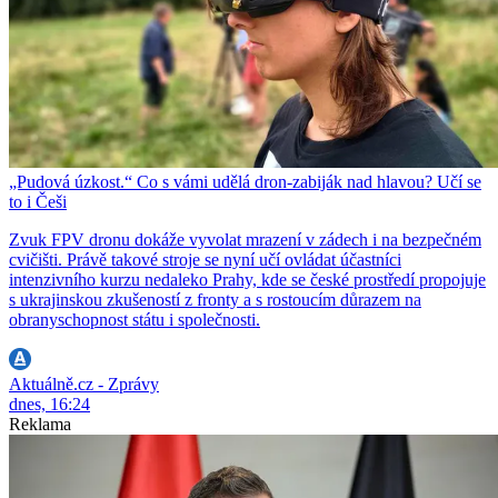
„Pudová úzkost.“ Co s vámi udělá dron-zabiják nad hlavou? Učí se
to i Češi
Zvuk FPV dronu dokáže vyvolat mrazení v zádech i na bezpečném
cvičišti. Právě takové stroje se nyní učí ovládat účastníci
intenzivního kurzu nedaleko Prahy, kde se české prostředí propojuje
s ukrajinskou zkušeností z fronty a s rostoucím důrazem na
obranyschopnost státu i společnosti.
Aktuálně.cz - Zprávy
dnes, 16:24
Reklama