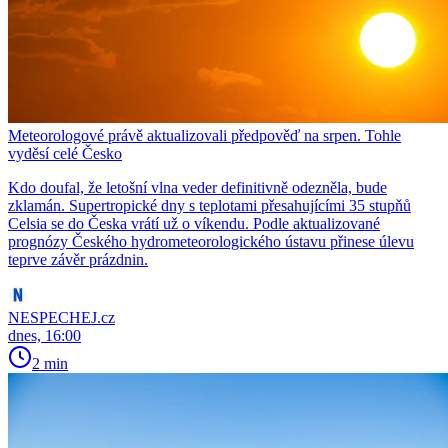
Meteorologové právě aktualizovali předpověď na srpen. Tohle
vyděsí celé Česko
Kdo doufal, že letošní vlna veder definitivně odezněla, bude
zklamán. Supertropické dny s teplotami přesahujícími 35 stupňů
Celsia se do Česka vrátí už o víkendu. Podle aktualizované
prognózy Českého hydrometeorologického ústavu přinese úlevu
teprve závěr prázdnin.
NESPECHEJ.cz
dnes, 16:00
2 min