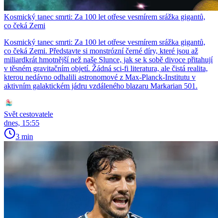
Kosmický tanec smrti: Za 100 let otřese vesmírem srážka gigantů,
co čeká Zemi
Kosmický tanec smrti: Za 100 let otřese vesmírem srážka gigantů,
co čeká Zemi. Představte si monstrózní černé díry, které jsou až
miliardkrát hmotnější než naše Slunce, jak se k sobě divoce přitahují
v těsném gravitačním objetí. Žádná sci-fi literatura, ale čistá realita,
kterou nedávno odhalili astronomové z Max-Planck-Institutu v
aktivním galaktickém jádru vzdáleného blazaru Markarian 501.
Svět cestovatele
dnes, 15:55
3 min