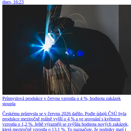
dnes, 16:23
Průmyslová produkce v červnu vzrostla o 4 %, hodnota zakázek
stoupla
Českému průmyslu se v červnu 2026 dařilo. Podle údajů ČSÚ byla
produkce meziročně reálně vyšší o 4 % a ve srovnání s květnem
vzrostla o 1,2 %. Ještě výrazněji se zvýšila hodnota nových zakázek,
která meziročně vzrostla o 13,1 %. To naznačuje, že podniky mají i