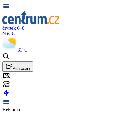
čtvrtek 6. 8.
čt 6. 8.
31°C
Přihlášení
Reklama