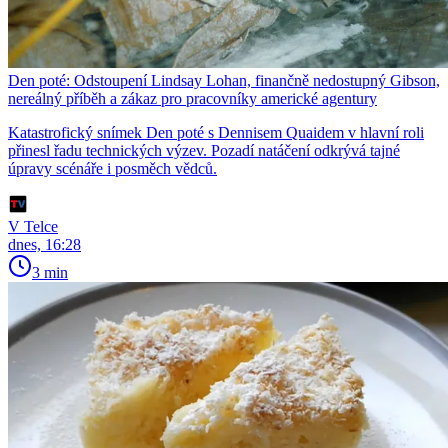
Den poté: Odstoupení Lindsay Lohan, finančně nedostupný Gibson,
nereálný příběh a zákaz pro pracovníky americké agentury
Katastrofický snímek Den poté s Dennisem Quaidem v hlavní roli
přinesl řadu technických výzev. Pozadí natáčení odkrývá tajné
úpravy scénáře i posměch vědců.
V Telce
dnes, 16:28
3 min