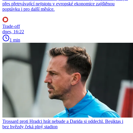
přes přetrvávající nejistotu v evropské ekonomice zajištěnou
poptávku i pro další měsíce.
Trade-off
dnes, 16:22
1 min
Trossard proti Hradci hrát nebude a Darida si oddechl. Beşiktaş i
bez hvězdy čeká plný stadion