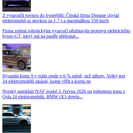
Z vysavačů rovnou do hyperbilů: Čínská firma Dreame chystá
elektromobil se stovkou za 1,7 s a maximálkou 550 km/h
Firma známá robotickými vysavači představila prototyp elektrického
hyper-GT, který má na papíře překonat...
Hyundai Ioniq 9 v reálu ujede o 6 % méně, než slibuje. Velký test
24 elektromobilů ukázal, komu věřit a komu ne
Norský autoklub NAF poslal 3. června 2026 na jednotnou trasu z
Osla 24 elektromobilů. BMW iX3 dojelo...