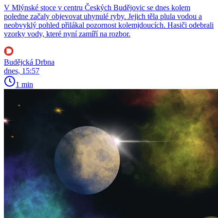
V Mlýnské stoce v centru Českých Budějovic se dnes kolem
poledne začaly objevovat uhynulé ryby. Jejich těla plula vodou a
neobvyklý pohled přilákal pozornost kolemjdoucích. Hasiči odebrali
vzorky vody, které nyní zamíří na rozbor.
Budějcká Drbna
dnes, 15:57
1 min