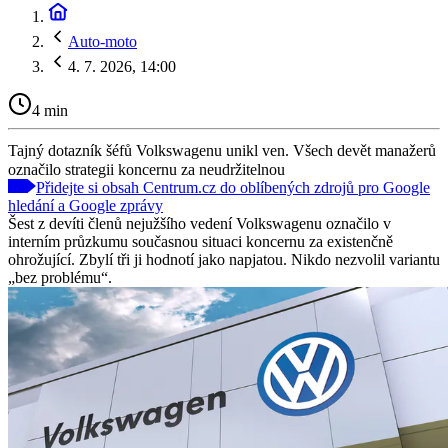
Auto-moto
4. 7. 2026, 14:00
4 min
Tajný dotazník šéfů Volkswagenu unikl ven. Všech devět manažerů
označilo strategii koncernu za neudržitelnou
Přidejte si obsah Centrum.cz do oblíbených zdrojů pro Google
hledání a Google zprávy
Šest z devíti členů nejužšího vedení Volkswagenu označilo v
interním průzkumu současnou situaci koncernu za existenčně
ohrožující. Zbylí tři ji hodnotí jako napjatou. Nikdo nezvolil variantu
„bez problému“.