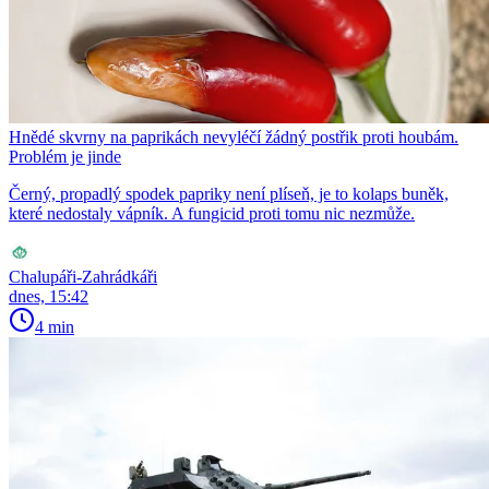
Hnědé skvrny na paprikách nevyléčí žádný postřik proti houbám.
Problém je jinde
Černý, propadlý spodek papriky není plíseň, je to kolaps buněk,
které nedostaly vápník. A fungicid proti tomu nic nezmůže.
Chalupáři-Zahrádkáři
dnes, 15:42
4 min