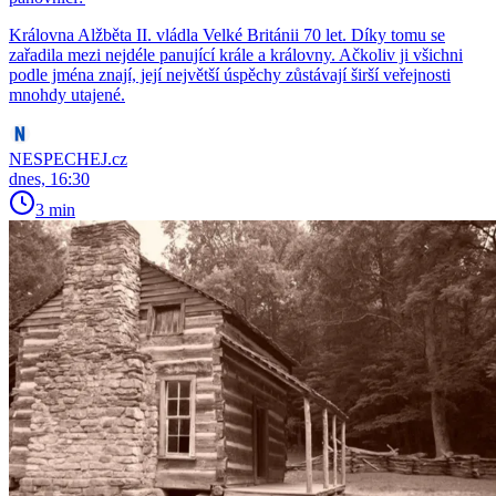
Královna Alžběta II. vládla Velké Británii 70 let. Díky tomu se
zařadila mezi nejdéle panující krále a královny. Ačkoliv ji všichni
podle jména znají, její největší úspěchy zůstávají širší veřejnosti
mnohdy utajené.
NESPECHEJ.cz
dnes, 16:30
3 min