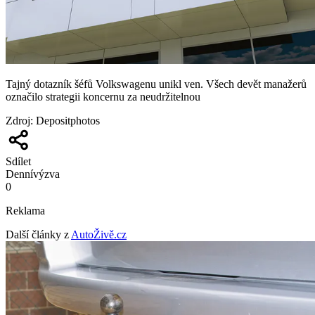
Tajný dotazník šéfů Volkswagenu unikl ven. Všech devět manažerů
označilo strategii koncernu za neudržitelnou
Zdroj
:
Depositphotos
Sdílet
Denní
výzva
0
Reklama
Další články z
AutoŽivě.cz