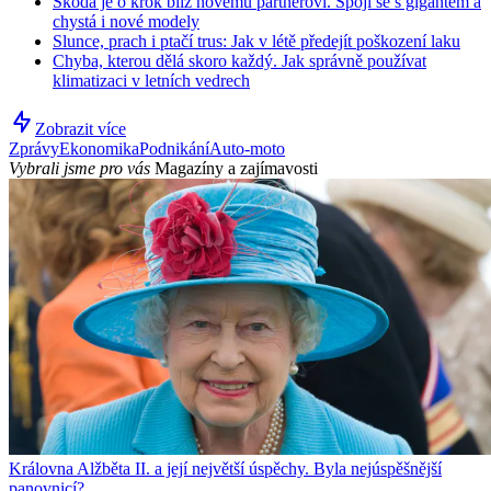
Škoda je o krok blíž novému partnerovi. Spojí se s gigantem a
chystá i nové modely
Slunce, prach i ptačí trus: Jak v létě předejít poškození laku
Chyba, kterou dělá skoro každý. Jak správně používat
klimatizaci v letních vedrech
Zobrazit více
Zprávy
Ekonomika
Podnikání
Auto-moto
Vybrali jsme pro vás
Magazíny a zajímavosti
Královna Alžběta II. a její největší úspěchy. Byla nejúspěšnější
panovnicí?