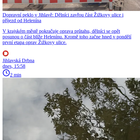
Dopravní peklo v Jihlavě: Dělníci zavřou část Žižkovy ulice i
příjezd od Helenína
V krajském městě pokračuje oprava průtahu, dělníci se opět
posunou o část blíže Helenínu. Kromě toho začne hned v pondělí
první etapa oprav Žižkovy ulice.
Jihlavská Drbna
dnes, 15:58
2 min