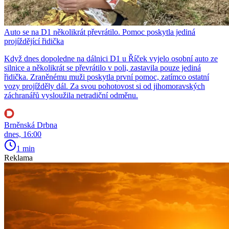
Auto se na D1 několikrát převrátilo. Pomoc poskytla jediná
projíždějící řidička
Když dnes dopoledne na dálnici D1 u Říček vyjelo osobní auto ze
silnice a několikrát se převrátilo v poli, zastavila pouze jediná
řidička. Zraněnému muži poskytla první pomoc, zatímco ostatní
vozy projížděly dál. Za svou pohotovost si od jihomoravských
záchranářů vysloužila netradiční odměnu.
Brněnská Drbna
dnes, 16:00
1 min
Reklama