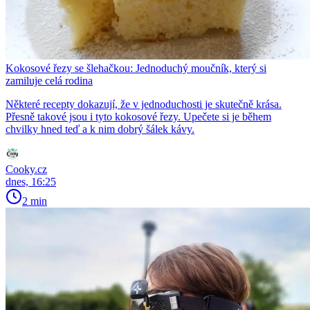
Kokosové řezy se šlehačkou: Jednoduchý moučník, který si
zamiluje celá rodina
Některé recepty dokazují, že v jednoduchosti je skutečně krása.
Přesně takové jsou i tyto kokosové řezy. Upečete si je během
chvilky hned teď a k nim dobrý šálek kávy.
Cooky.cz
dnes, 16:25
2 min