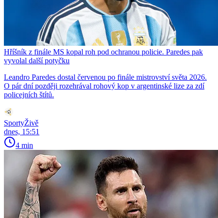
Hříšník z finále MS kopal roh pod ochranou policie. Paredes pak
vyvolal další potyčku
Leandro Paredes dostal červenou po finále mistrovství světa 2026.
O pár dní později rozehrával rohový kop v argentinské lize za zdí
policejních štítů.
SportyŽivě
dnes, 15:51
4 min