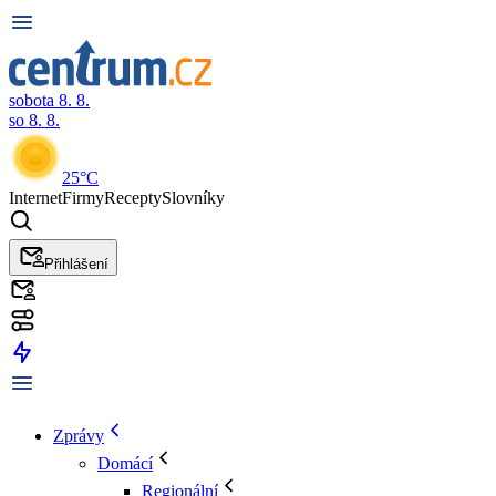
sobota 8. 8.
so 8. 8.
25°C
Internet
Firmy
Recepty
Slovníky
Přihlášení
Zprávy
Domácí
Regionální