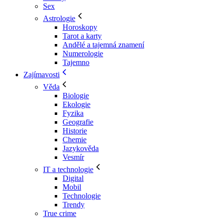
Sex
Astrologie
Horoskopy
Tarot a karty
Andělé a tajemná znamení
Numerologie
Tajemno
Zajímavosti
Věda
Biologie
Ekologie
Fyzika
Geografie
Historie
Chemie
Jazykověda
Vesmír
IT a technologie
Digital
Mobil
Technologie
Trendy
True crime