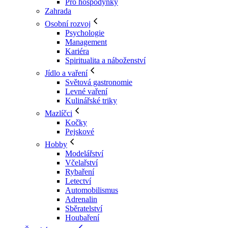
Pro hospodyňky
Zahrada
Osobní rozvoj
Psychologie
Management
Kariéra
Spiritualita a náboženství
Jídlo a vaření
Světová gastronomie
Levné vaření
Kulinářské triky
Mazlíčci
Kočky
Pejskové
Hobby
Modelářství
Včelařství
Rybaření
Letectví
Automobilismus
Adrenalin
Sběratelství
Houbaření