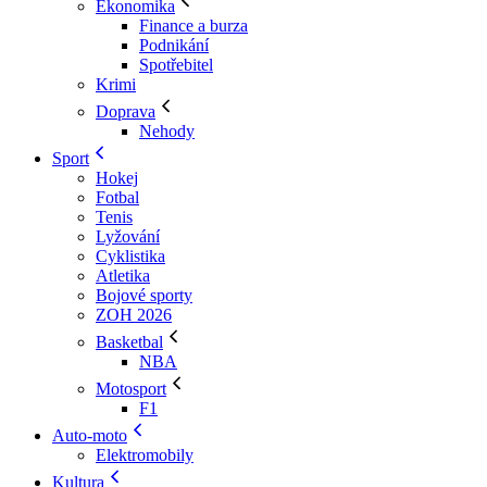
Ekonomika
Finance a burza
Podnikání
Spotřebitel
Krimi
Doprava
Nehody
Sport
Hokej
Fotbal
Tenis
Lyžování
Cyklistika
Atletika
Bojové sporty
ZOH 2026
Basketbal
NBA
Motosport
F1
Auto-moto
Elektromobily
Kultura