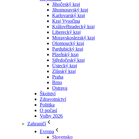
Jihočeský kraj
Jihomoravský kraj
Karlovarský kraj
Kraj Vysočina
Králověhradecký kraj
Liberecký kraj
Moravskoslezský kraj
Olomoucký kraj
Pardubický kraj
Plzeňský kraj
Středočeský kraj
Ústecký kraj
Zlínský kraj
Praha
Brno
Ostrava
Školství
Zdravotnictví
Politika
O počasí
Volby 2026
Zahraničí
Evropa
Slovensko