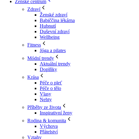
Ženské centrum
Zdraví
Ženské zdraví
Babiččina lékárna
Hubnutí
Duševní zdraví
Wellbeing
Fitness
Jóga a pilates
Módní trendy
Aktuální trendy
Doplňky
Krása
Péče o pleť
Péče o tělo
Vlasy
Nehty
Příběhy ze života
Inspirativní ženy
Rodina & komunita
Výchova
Přátelství
Vztahy