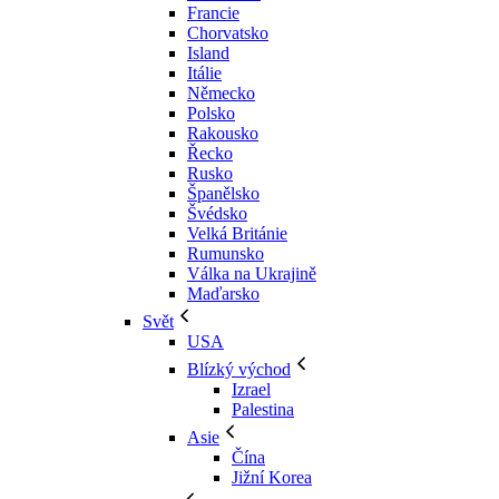
Francie
Chorvatsko
Island
Itálie
Německo
Polsko
Rakousko
Řecko
Rusko
Španělsko
Švédsko
Velká Británie
Rumunsko
Válka na Ukrajině
Maďarsko
Svět
USA
Blízký východ
Izrael
Palestina
Asie
Čína
Jižní Korea