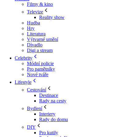
Filmy & kino
Televize
Reality show
Hudba
Hry
Literatura
Výtvarné umění
Divadlo
Digi a stream
Celebrity
Módní policie
Pro pamětníky
Nové tváře
Lifestyle
Cestování
Destinace
Rady na cesty
Bydlení
Interiery
Rady do domu
DIY
Pro kutily