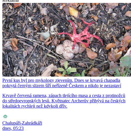
Reklama
První kus byl pro mykology zjevením. Dnes se krvavá chapadla
pokrytá černým slizem šíří neřízeně Českem a nikdo je nezastaví
Krvavě červená ramena, zápach tlejícího masa a cesta z protinožců
do středoevropských lesů. Květnatec Archerův přibývá na českých
lokalitách rychleji než kdykoli dřív.
Chalupáři-Zahrádkáři
dnes, 05:23