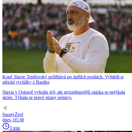
Kouč Slavie Trpišovský pošilhává po dalších posilách. Vyhlédl si
africké rychlíky z Baníku
Slavia v Ostravě vyhrála 4:0, ale nejzajímavější otázka se netýkala
skóre. Týkala se pravé strany sestavy.
SportyŽivě
dnes, 05:38
3 min