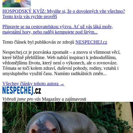
HOSPODSKÝ KVÍZ: Myslíte si, že o dovolených víte všechno?
Tento kvíz vás rychle prověří
Připravte se na cestovatelskou výzvu. Ať už vás láká moře,
majestátní hory, nebo raději kempujete pod širým...
Tento článek byl publikován ze zdrojů
NESPECHEJ.cz
Nespechej.cz je pozvánka zpomalit – a znovu si všimnout věcí,
které běžně přehlížíme. Web nabízí inspiraci k jednoduššímu,
vědomějšímu životu, který není o výkonech, ale o rovnováze.
Témata se točí kolem zdraví, duševní pohody, rodiny, vztahů i
smysluplného využití času. Namísto radikálních změn...
Všechny články tohoto autora →
Vybrali jsme pro vás
Magazíny a zajímavosti