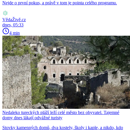
Nejde o první pokus, a právě v tom je pointa celého programu.
VědaŽivě.cz
dnes, 05:33
4 min
Nedaleko tureckých pláží leží celé město bez obyvatel. Tajemné
domy dnes lákají odvážné turisty
Stovky kamenných domů, dva kostely, školy i kaple, a nikdo, kdo