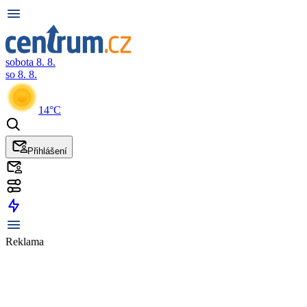
sobota 8. 8.
so 8. 8.
14°C
Přihlášení
Reklama