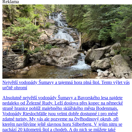
Reklama
Největší vodopády Šumavy a tajemná hora plná štol. Tento výlet vás
určitě ohromí
Absolutně největší vodopády Šumavy a Bavorského lesa najdete
nedaleko od Železné Rudy. Leží doslova přes kopec na německé
straně hranice poblíž malebného sklářského města Bodenmais.
Vodopády Rieslochfälle jsou velmi dobře dostupné i pro méně
zdatné turisty. My vás ale pozveme na čtyřhodinový okruh, při
kterém navštívíme ještě slavnou horu Silberberg. V jejím nitru se
nachází 20 kilometrů štol a chodeb. A do nich se můžete také