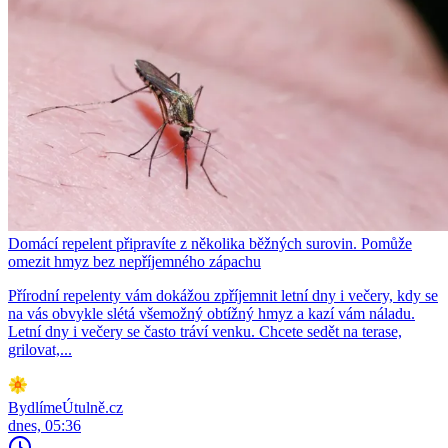
Domácí repelent připravíte z několika běžných surovin. Pomůže
omezit hmyz bez nepříjemného zápachu
Přírodní repelenty vám dokážou zpříjemnit letní dny i večery, kdy se
na vás obvykle slétá všemožný obtížný hmyz a kazí vám náladu.
Letní dny i večery se často tráví venku. Chcete sedět na terase,
grilovat,...
BydlímeÚtulně.cz
dnes, 05:36