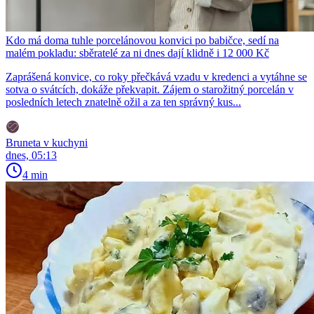
Kdo má doma tuhle porcelánovou konvici po babičce, sedí na
malém pokladu: sběratelé za ni dnes dají klidně i 12 000 Kč
Zaprášená konvice, co roky přečkává vzadu v kredenci a vytáhne se
sotva o svátcích, dokáže překvapit. Zájem o starožitný porcelán v
posledních letech znatelně ožil a za ten správný kus...
Bruneta v kuchyni
dnes, 05:13
4 min