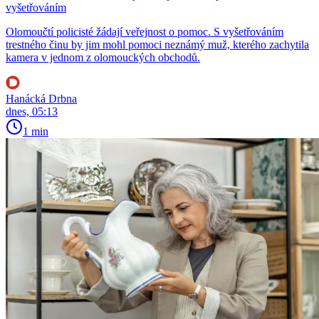
vyšetřováním
Olomoučtí policisté žádají veřejnost o pomoc. S vyšetřováním
trestného činu by jim mohl pomoci neznámý muž, kterého zachytila
kamera v jednom z olomouckých obchodů.
Hanácká Drbna
dnes, 05:13
1 min