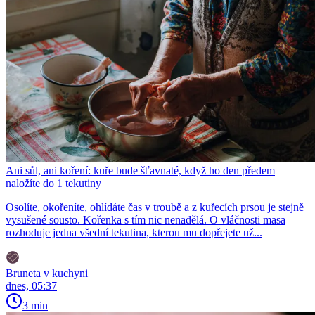
Ani sůl, ani koření: kuře bude šťavnaté, když ho den předem
naložíte do 1 tekutiny
Osolíte, okořeníte, ohlídáte čas v troubě a z kuřecích prsou je stejně
vysušené sousto. Kořenka s tím nic nenadělá. O vláčnosti masa
rozhoduje jedna všední tekutina, kterou mu dopřejete už...
Bruneta v kuchyni
dnes, 05:37
3 min