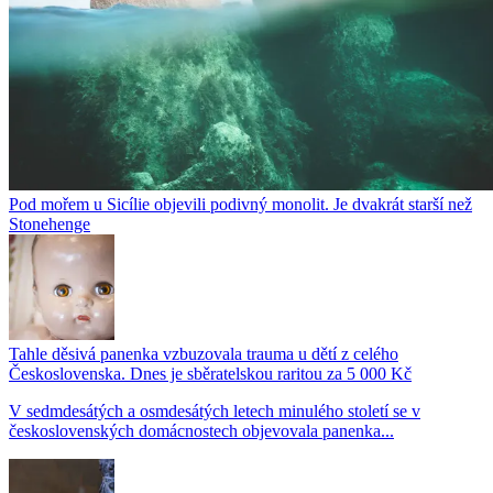
Pod mořem u Sicílie objevili podivný monolit. Je dvakrát starší než
Stonehenge
Tahle děsivá panenka vzbuzovala trauma u dětí z celého
Československa. Dnes je sběratelskou raritou za 5 000 Kč
V sedmdesátých a osmdesátých letech minulého století se v
československých domácnostech objevovala panenka...