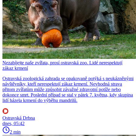
Nezabíjejte naše zvířata, prosí ostravská zoo. Lidé nerespektují
zákaz krmení
Ostravská zoologická zahrada se opakovaně potýká s neukázněnými
návštěvníky, kteří nerespektují zákaz krmení. Nevhodná strava
přitom zvířatům může způsobit závažné zdravotní potíže nebo
dokonce smrt. Poslední případ se stal v pátek 7. května, kdy skupina
lidí házela krmení do výběhu mandrilů.
Ostravská Drbna
dnes, 05:42
2 min