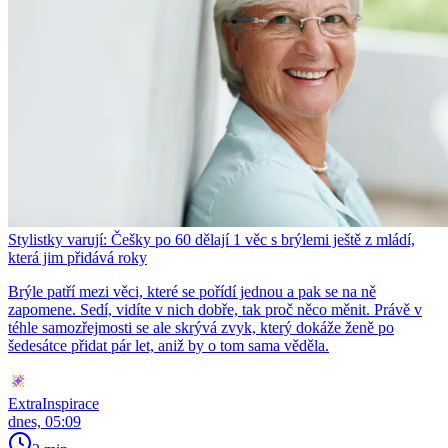
Stylistky varují: Češky po 60 dělají 1 věc s brýlemi ještě z mládí,
která jim přidává roky
Brýle patří mezi věci, které se pořídí jednou a pak se na ně
zapomene. Sedí, vidíte v nich dobře, tak proč něco měnit. Právě v
téhle samozřejmosti se ale skrývá zvyk, který dokáže ženě po
šedesátce přidat pár let, aniž by o tom sama věděla.
ExtraInspirace
dnes, 05:09