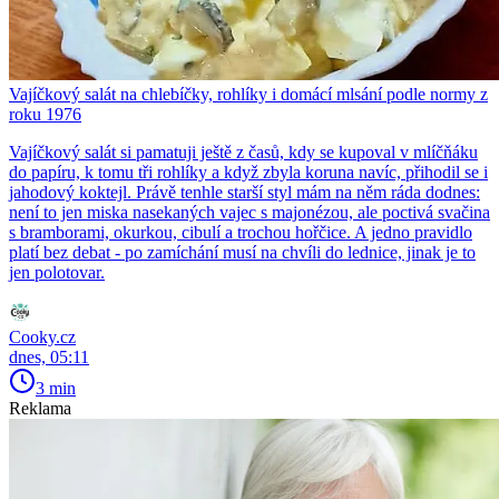
Vajíčkový salát na chlebíčky, rohlíky i domácí mlsání podle normy z
roku 1976
Vajíčkový salát si pamatuji ještě z časů, kdy se kupoval v mlíčňáku
do papíru, k tomu tři rohlíky a když zbyla koruna navíc, přihodil se i
jahodový koktejl. Právě tenhle starší styl mám na něm ráda dodnes:
není to jen miska nasekaných vajec s majonézou, ale poctivá svačina
s bramborami, okurkou, cibulí a trochou hořčice. A jedno pravidlo
platí bez debat - po zamíchání musí na chvíli do lednice, jinak je to
jen polotovar.
Cooky.cz
dnes, 05:11
3 min
Reklama