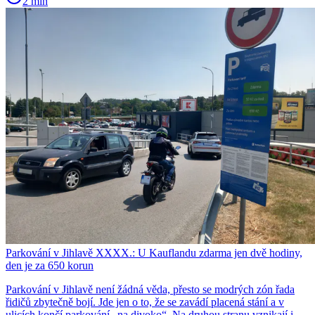
2 min
Parkování v Jihlavě XXXX.: U Kauflandu zdarma jen dvě hodiny,
den je za 650 korun
Parkování v Jihlavě není žádná věda, přesto se modrých zón řada
řidičů zbytečně bojí. Jde jen o to, že se zavádí placená stání a v
ulicích končí parkování „na divoko“. Na druhou stranu vznikají i