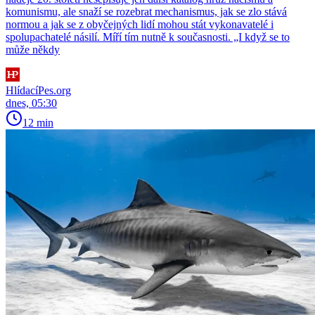
komunismu, ale snaží se rozebrat mechanismus, jak se zlo stává
normou a jak se z obyčejných lidí mohou stát vykonavatelé i
spolupachatelé násilí. Míří tím nutně k současnosti. „I když se to
může někdy
HlídacíPes.org
dnes, 05:30
12 min