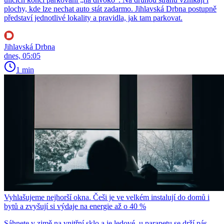
plochy, kde lze nechat auto stát zadarmo. Jihlavská Drbna postupně
představí jednotlivé lokality a pravidla, jak tam parkovat.
Jihlavská Drbna
dnes, 05:05
1 min
Vyhlašujeme nejhorší okna. Češi je ve velkém instalují do domů i
bytů a zvyšují si výdaje na energie až o 40 %
Sáhnete v zimě na vnitřní sklo a je ledové, u parapetu se drží pás