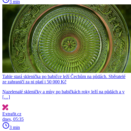
3 min
Tahle stará sklenička po babičce leží Čechům na půdách. Sběratelé
ze zahraničí za ni platí i 50 000 Kč
Nazelenalé skleničky a mísy po babičkách roky leží na půdách a v
[…]
Extrafit.cz
dnes, 05:35
3 min