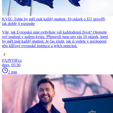
KVÍZ: Tohle by měl znát každý student. 10 otázek o EU prověří,
jak dobře jí rozumíte
Víte, jak Evropská unie ovlivňuje váš každodenní život? Otestujte
své znalosti v našem kvízu. Připravili jsme pro vás 10 otázek, které
by měl znát každý student. Je čas zjistit, jak si vedete v pochopení
této klíčové evropské instituce a jejích principů.
FAJNTIP.cz
dnes, 05:30
2 min