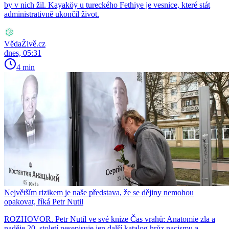
by v nich žil. Kayaköy u tureckého Fethiye je vesnice, které stát
administrativně ukončil život.
VědaŽivě.cz
dnes, 05:31
4 min
Největším rizikem je naše představa, že se dějiny nemohou
opakovat, říká Petr Nutil
ROZHOVOR. Petr Nutil ve své knize Čas vrahů: Anatomie zla a
naděje 20. století nesepisuje jen další katalog hrůz nacismu a