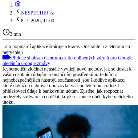
NESPECHEJ.cz
8. 7. 2026, 11:00
3 min
Tato populární aplikace šmíruje a krade. Odstraňte ji z telefonu co
nejrychleji
Přidejte si obsah Centrum.cz do oblíbených zdrojů pro Google
hledání a Google zprávy
Kybernetičtí zločinci neustále vyvíjejí nové metody, jak se dostat k
vašim osobním údajům a finančním prostředkům. Jedním z
nejnebezpečnějších nástrojů současnosti jsou škodlivé aplikace,
které dokážou nahrávat obrazovku vašeho telefonu a odcizit
přihlašovací údaje k bankovním účtům. Zjistěte, jak rozpoznat
podezřelý software a co dělat, když se stanete obětí kybernetického
útoku.