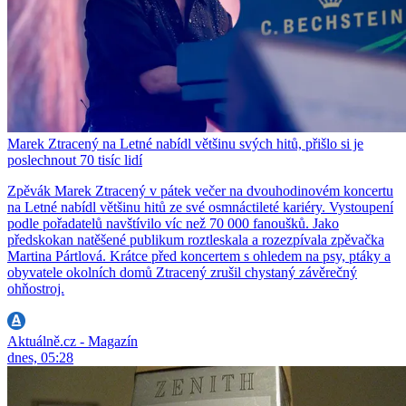
Marek Ztracený na Letné nabídl většinu svých hitů, přišlo si je
poslechnout 70 tisíc lidí
Zpěvák Marek Ztracený v pátek večer na dvouhodinovém koncertu
na Letné nabídl většinu hitů ze své osmnáctileté kariéry. Vystoupení
podle pořadatelů navštívilo víc než 70 000 fanoušků. Jako
předskokan natěšené publikum roztleskala a rozezpívala zpěvačka
Martina Pártlová. Krátce před koncertem s ohledem na psy, ptáky a
obyvatele okolních domů Ztracený zrušil chystaný závěrečný
ohňostroj.
Aktuálně.cz - Magazín
dnes, 05:28