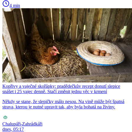
4 min
Kopřivy a vaječné skořápky: pradědečkův recept donutí slepice
snášet i 25 vajec denně. Stačí změnit jednu věc v krmení
Někdy se stane, že slepičky málo nesou. Na vině může být špatná
strava, kterou je nutné upravit tak, aby byla bohatá na živiny.
Chalupáři-Zahrádkáři
dnes, 05:17