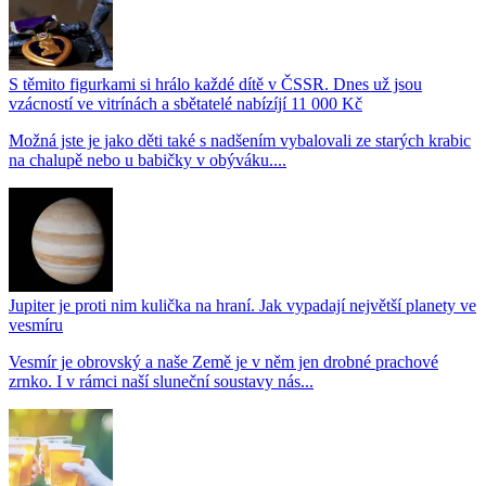
S těmito figurkami si hrálo každé dítě v ČSSR. Dnes už jsou
vzácností ve vitrínách a sbětatelé nabízíjí 11 000 Kč
Možná jste je jako děti také s nadšením vybalovali ze starých krabic
na chalupě nebo u babičky v obýváku....
Jupiter je proti nim kulička na hraní. Jak vypadají největší planety ve
vesmíru
Vesmír je obrovský a naše Země je v něm jen drobné prachové
zrnko. I v rámci naší sluneční soustavy nás...