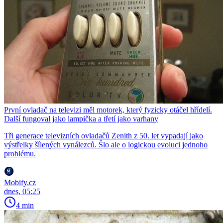
První ovladač na televizi měl motorek, který fyzicky otáčel hřídelí.
Další fungoval jako lampička a třetí jako varhany
Tři generace televizních ovladačů Zenith z 50. let vypadají jako
výstřelky šílených vynálezců. Šlo ale o logickou evoluci jednoho
problému.
Mobify.cz
dnes, 05:25
4 min