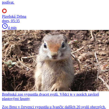
podívat.
Plzeňská Drbna
dnes, 05:35
4 min
Brněnská zoo vypustila dvacet syslů. Vědci je v norách zavírají
plastovými špunty
Zoo Brno v červenci vypustila u Ivančic dalších 20 syslů obecných.