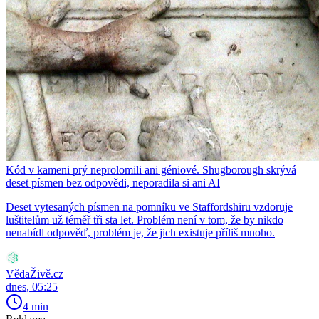
Kód v kameni prý neprolomili ani géniové. Shugborough skrývá
deset písmen bez odpovědi, neporadila si ani AI
Deset vytesaných písmen na pomníku ve Staffordshiru vzdoruje
luštitelům už téměř tři sta let. Problém není v tom, že by nikdo
nenabídl odpověď, problém je, že jich existuje příliš mnoho.
VědaŽivě.cz
dnes, 05:25
4 min