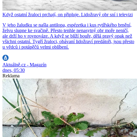
Když ostatní žraloci prchají, on připluje. Lidožravý obr sní i televizi
V jeho žaludku se našla antilopa, espézetka i kus rytířského brnění,
želvu slupne ke svačině. Přesto tenhle nenasytný obr moře neničí,
ale drží ho v rovnováze. A když se blíží bouře, dělá pravý opak než
všichni ostatní. Tygří žraloci, obávaní lidožraví predátoři, jsou přesto
u vědců i potápěčů velmi oblíbení.
Aktuálně.cz - Magazín
dnes, 05:30
Reklama