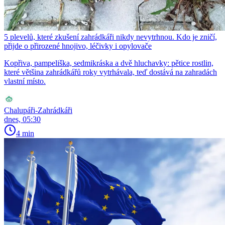
5 plevelů, které zkušení zahrádkáři nikdy nevytrhnou. Kdo je zničí,
přijde o přirozené hnojivo, léčivky i opylovače
Kopřiva, pampeliška, sedmikráska a dvě hluchavky: pětice rostlin,
které většina zahrádkářů roky vytrhávala, teď dostává na zahradách
vlastní místo.
Chalupáři-Zahrádkáři
dnes, 05:30
4 min