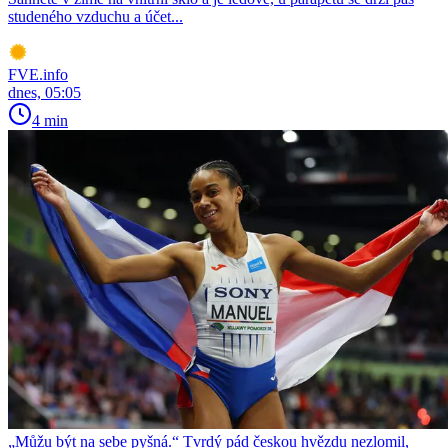
studeného vzduchu a účet...
FVE.info
dnes, 05:05
4 min
„Můžu být na sebe pyšná.“ Tvrdý pád českou hvězdu nezlomil,