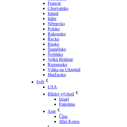
Francie
Chorvatsko
Island
Itálie
Německo
Polsko
Rakousko
Řecko
Rusko
Španělsko
Švédsko
Velká Británie
Rumunsko
Válka na Ukrajině
Maďarsko
Svět
USA
Blízký východ
Izrael
Palestina
Asie
Čína
Jižní Korea