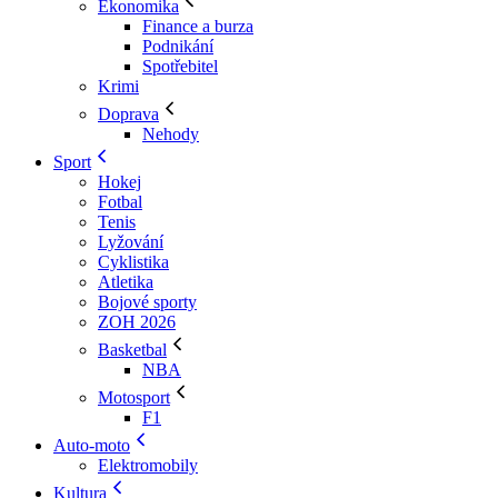
Ekonomika
Finance a burza
Podnikání
Spotřebitel
Krimi
Doprava
Nehody
Sport
Hokej
Fotbal
Tenis
Lyžování
Cyklistika
Atletika
Bojové sporty
ZOH 2026
Basketbal
NBA
Motosport
F1
Auto-moto
Elektromobily
Kultura