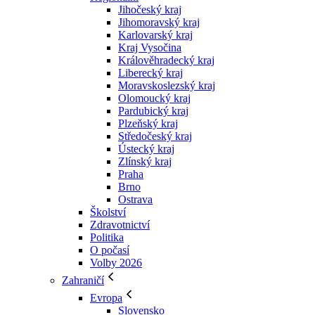
Jihočeský kraj
Jihomoravský kraj
Karlovarský kraj
Kraj Vysočina
Králověhradecký kraj
Liberecký kraj
Moravskoslezský kraj
Olomoucký kraj
Pardubický kraj
Plzeňský kraj
Středočeský kraj
Ústecký kraj
Zlínský kraj
Praha
Brno
Ostrava
Školství
Zdravotnictví
Politika
O počasí
Volby 2026
Zahraničí
Evropa
Slovensko