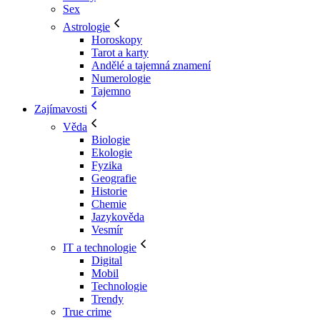
Sex
Astrologie
Horoskopy
Tarot a karty
Andělé a tajemná znamení
Numerologie
Tajemno
Zajímavosti
Věda
Biologie
Ekologie
Fyzika
Geografie
Historie
Chemie
Jazykověda
Vesmír
IT a technologie
Digital
Mobil
Technologie
Trendy
True crime