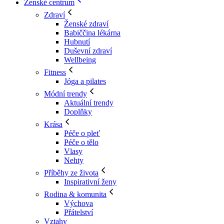
Ženské centrum
Zdraví
Ženské zdraví
Babiččina lékárna
Hubnutí
Duševní zdraví
Wellbeing
Fitness
Jóga a pilates
Módní trendy
Aktuální trendy
Doplňky
Krása
Péče o pleť
Péče o tělo
Vlasy
Nehty
Příběhy ze života
Inspirativní ženy
Rodina & komunita
Výchova
Přátelství
Vztahy