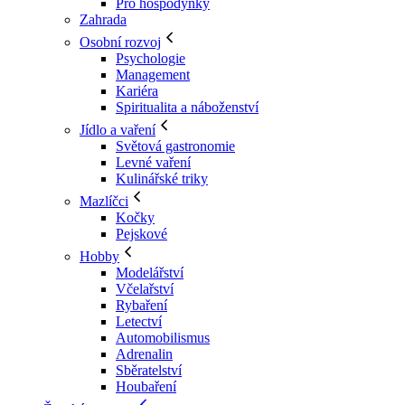
Pro hospodyňky
Zahrada
Osobní rozvoj
Psychologie
Management
Kariéra
Spiritualita a náboženství
Jídlo a vaření
Světová gastronomie
Levné vaření
Kulinářské triky
Mazlíčci
Kočky
Pejskové
Hobby
Modelářství
Včelařství
Rybaření
Letectví
Automobilismus
Adrenalin
Sběratelství
Houbaření