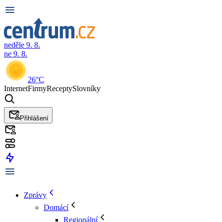
neděle 9. 8.
ne 9. 8.
26°C
Internet
Firmy
Recepty
Slovníky
Přihlášení
Zprávy
Domácí
Regionální