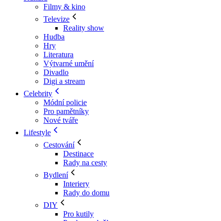
Filmy & kino
Televize
Reality show
Hudba
Hry
Literatura
Výtvarné umění
Divadlo
Digi a stream
Celebrity
Módní policie
Pro pamětníky
Nové tváře
Lifestyle
Cestování
Destinace
Rady na cesty
Bydlení
Interiery
Rady do domu
DIY
Pro kutily